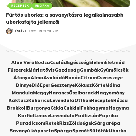
RECEPTEK
UBORKA
Fürtös uborka: a savanyításra legalkalmasabb
uborkafajta jellemzői
ÉLÉSTÁR.HU
2025. DECEMBER 19.
Aloe Vera
Bodza
Család
Egészség
Élelem
Életmód
Fűszerek
Máriatövis
Gazdaság
Gombák
Gyümölcsök
Áfonya
Alma
Avokádó
Banán
Citrom
Cseresznye
Dinnye
Dió
Eper
Gesztenye
Kókusz
Körte
Málna
Mandula
Meggy
Narancs
Őszibarack
Hagyomány
Kaktusz
Kukorica
Levendula
Otthon
Receptek
Rózsa
Brokkoli
Burgonya
Cékla
Cukkini
Fokhagyma
Hagyma
Karfiol
Lencse
Levendula
Padlizsán
Paprika
Paradicsom
Retek
Rizs
Zöldségek
Sárgarépa
Savanyú káposzta
Spárga
Spenót
Sütőtök
Uborka