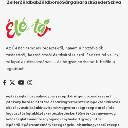
Zeller
Zöldbab
Zöldborsó
Sárgabarack
Szeder
Szilva
Az Éléstár nemcsak receptekről, hanem a hozzávalók
történetéről, használatáról és titkairól is szól. Fedezd fel velünk,
mi lapul az éléskamrában – és hogyan hozhatod ki belőle a
legtöbbet!
egészség
felhasználás
gyors recept
köret
gondozás
desszert
jótékony hatás
diéta
tárolás
házilag
termesztés
tippek
táplálkozás
ültetés
vásárlás
kalória
vitamin
Magyarország
recept
tartósítás
fagyasztás
fajták
főzés
kertészkedés
kert
tünetek
ásványianyag
befőzés
gluténmentes
gyógynövény
biokert
gyógyhatás
lépésről lépésre
sütemény
betegségek
C-vitamin
egyszerű recept