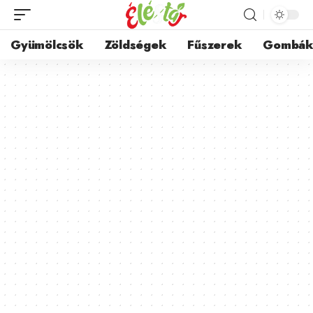
Gyümölcsök
Zöldségek
Fűszerek
Gombá