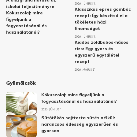
A diszgráfia hatása az
2026. JÚNIUS 1.
iskolai teljesítményre
Klasszikus epres gombóc
Kókuszolaj: mire
recept: Így készítsd el a
figyeljünk a
tökéletes házi
fogyasztásánál és
finomságot
használatánál?
2026. JÚNIUS 1.
Kiadós zöldbabos-húsos
rizs: Egy gyors és
egyszerű egytálétel
recept
2026. MÁJUS 31.
Gyümölcsök
Kókuszolaj: mire figyeljünk a
fogyasztásánál és használatánál?
2026. JÚNIUS 1.
Sütőtökös sajttorta sütés nélkül:
narancsos édesség egyszerűen és
gyorsan