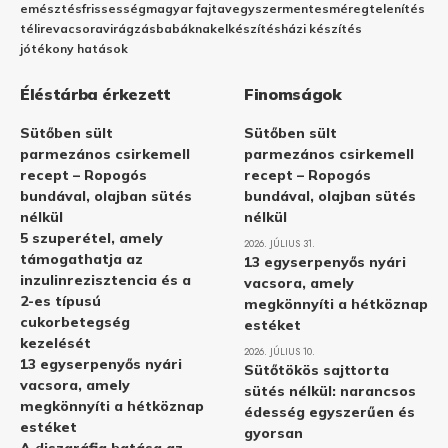
emésztés
frissesség
magyar fajta
vegyszermentes
méregtelenítés
télire
vacsora
virágzás
babáknak
elkészítés
házi készítés
jótékony hatások
Éléstárba érkezett
Finomságok
Sütőben sült
Sütőben sült
parmezános csirkemell
parmezános csirkemell
recept – Ropogós
recept – Ropogós
bundával, olajban sütés
bundával, olajban sütés
nélkül
nélkül
5 szuperétel, amely
2026. JÚLIUS 31.
támogathatja az
13 egyserpenyős nyári
inzulinrezisztencia és a
vacsora, amely
2-es típusú
megkönnyíti a hétköznap
cukorbetegség
estéket
kezelését
2026. JÚLIUS 10.
13 egyserpenyős nyári
Sütőtökös sajttorta
vacsora, amely
sütés nélkül: narancsos
megkönnyíti a hétköznap
édesség egyszerűen és
estéket
gyorsan