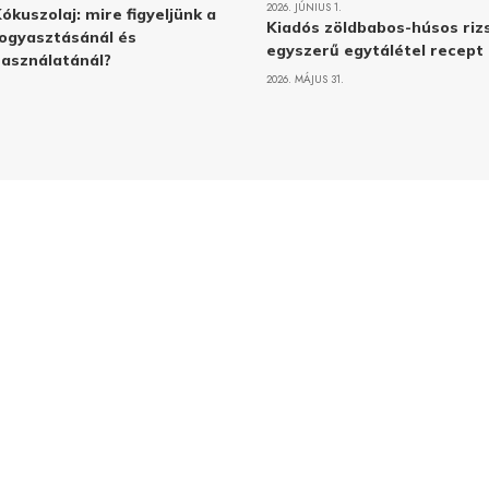
2026. JÚNIUS 1.
ókuszolaj: mire figyeljünk a
Kiadós zöldbabos-húsos rizs
ogyasztásánál és
egyszerű egytálétel recept
asználatánál?
2026. MÁJUS 31.
Adatvé