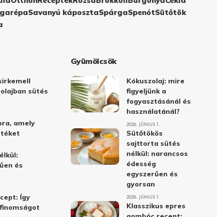
ula
Otthon
Receptek
Rózsa
Brokkoli
Burgonya
Cékla
garépa
Savanyú káposzta
Spárga
Spenót
Sütőtök
a
Gyümölcsök
irkemell
Kókuszolaj: mire
 olajban sütés
figyeljünk a
fogyasztásánál és
használatánál?
ora, amely
2026. JÚNIUS 1.
stéket
Sütőtökös
sajttorta sütés
nélkül: narancsos
élkül:
édesség
űen és
egyszerűen és
gyorsan
cept: Így
2026. JÚNIUS 1.
Klasszikus epres
i finomságot
gombóc recept: