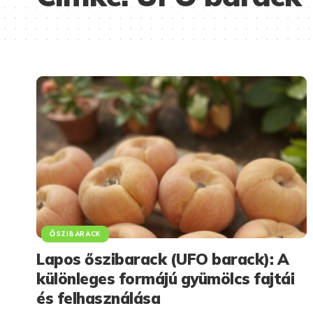
ŐSZIBARACK
Lapos őszibarack (UFO barack): A
különleges formájú gyümölcs fajtái
és felhasználása