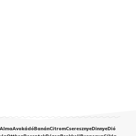
Alma
Avokádó
Banán
Citrom
Cseresznye
Dinnye
Dió