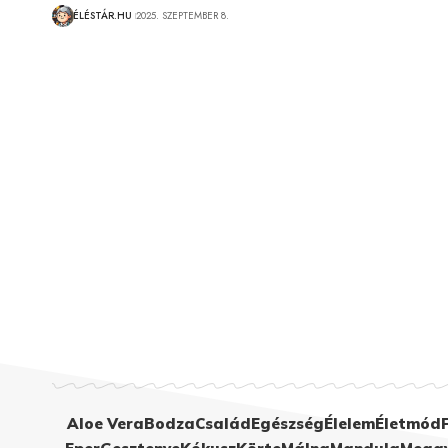
ÉLÉSTÁR.HU
2025. SZEPTEMBER 8.
Aloe Vera
Bodza
Család
Egészség
Élelem
Életmód