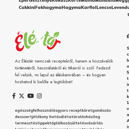
Eper
Gesztenye
Kókusz
Körte
Málna
Mandula
Megg
Cukkini
Fokhagyma
Hagyma
Karfiol
Lencse
Levend
c
b
Az Éléstár nemcsak receptekről, hanem a hozzávalók
n
történetéről, használatáról és titkairól is szól. Fedezd
5
fel velünk, mi lapul az éléskamrában – és hogyan
hozhatod ki belőle a legtöbbet!
i
t
k
1
v
egészség
felhasználás
gyors recept
köret
gondozás
a
desszert
jótékony hatás
diéta
tárolás
házilag
A
termesztés
tippek
táplálkozás
ültetés
vásárlás
i