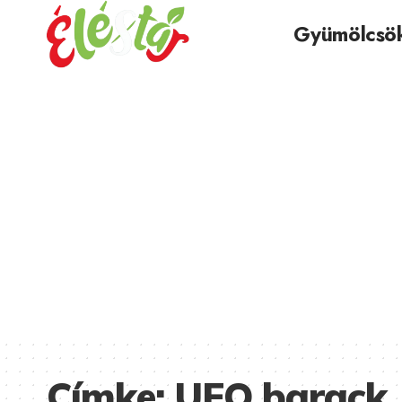
Gyümölcsö
Címke:
UFO barack