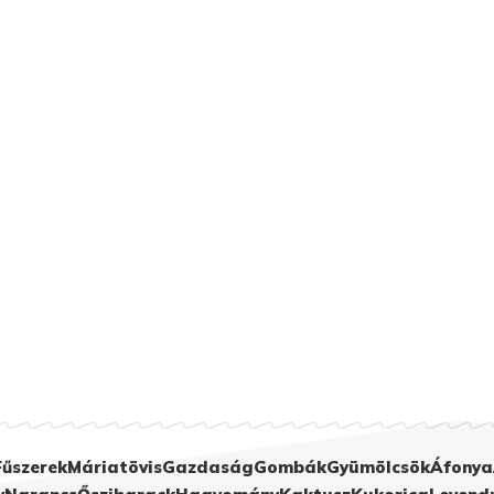
Fűszerek
Máriatövis
Gazdaság
Gombák
Gyümölcsök
Áfonya