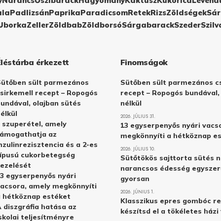
y
Narancs
Őszibarack
Hagyomány
Kaktusz
Kukorica
Levend
ula
Padlizsán
Paprika
Paradicsom
Retek
Rizs
Zöldségek
Sár
Uborka
Zeller
Zöldbab
Zöldborsó
Sárgabarack
Szeder
Szilv
Éléstárba érkezett
Finomságok
Sütőben sült parmezános
Sütőben sült parmezános cs
sirkemell recept – Ropogós
recept – Ropogós bundával,
undával, olajban sütés
nélkül
élkül
2026. JÚLIUS 31.
 szuperétel, amely
13 egyserpenyős nyári vacs
támogathatja az
megkönnyíti a hétköznap e
nzulinrezisztencia és a 2-es
2026. JÚLIUS 10.
ípusú cukorbetegség
Sütőtökös sajttorta sütés n
ezelését
narancsos édesség egyszer
3 egyserpenyős nyári
gyorsan
acsora, amely megkönnyíti
2026. JÚNIUS 1.
 hétköznap estéket
Klasszikus epres gombóc re
 diszgráfia hatása az
készítsd el a tökéletes ház
skolai teljesítményre