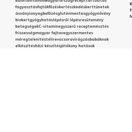
kalória
vitamin
Magyarország
recept
tartósítás
K
fagyasztás
fajták
főzés
kertészkedés
kert
tünetek
f
ásványianyag
befőzés
gluténmentes
gyógynövény
h
biokert
gyógyhatás
lépésről lépésre
sütemény
betegségek
C-vitamin
egyszerű recept
emésztés
frissesség
magyar fajta
vegyszermentes
méregtelenítés
télire
vacsora
virágzás
babáknak
elkészítés
házi készítés
jótékony hatások
© 2025 - Elestar.hu