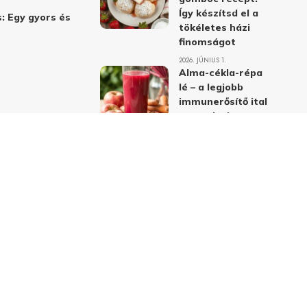
Így készítsd el a
: Egy gyors és
tökéletes házi
finomságot
2026. JÚNIUS 1.
Alma-cékla-répa
lé – a legjobb
immunerősítő ital
receptje és
hatásai
2026. JÚNIUS 1.
Almás-mákos
sütemények: A
legjobb receptek
a klasszikus
ízpárosítással
2026. MÁJUS 31.
delmi nyilatkozat
Felhasználási feltételek
Kapcsolat