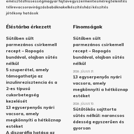
emésztés
frissesség
magyar fajta
vegyszermentes
méregtelenítés
télire
vacsora
virágzás
babáknak
elkészítés
házi készítés
jótékony hatások
Éléstárba érkezett
Finomságok
Sütőben sült
Sütőben sült
parmezános csirkemell
parmezános csirkemell
recept – Ropogós
recept – Ropogós
bundával, olajban sütés
bundával, olajban sütés
nélkül
nélkül
5 szuperétel, amely
2026. JÚLIUS 31.
támogathatja az
13 egyserpenyős nyári
inzulinrezisztencia és a
vacsora, amely
2-es típusú
megkönnyíti a hétköznap
cukorbetegség
estéket
kezelését
2026. JÚLIUS 10.
13 egyserpenyős nyári
Sütőtökös sajttorta
vacsora, amely
sütés nélkül: narancsos
megkönnyíti a hétköznap
édesség egyszerűen és
estéket
gyorsan
A diszgráfia hatása az