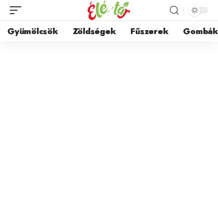
Gyümölcsök
Zöldségek
Fűszerek
Gombá