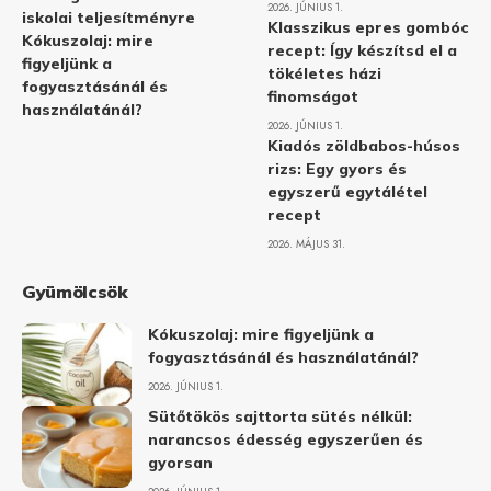
2026. JÚNIUS 1.
iskolai teljesítményre
Klasszikus epres gombóc
Kókuszolaj: mire
recept: Így készítsd el a
figyeljünk a
tökéletes házi
fogyasztásánál és
finomságot
használatánál?
2026. JÚNIUS 1.
Kiadós zöldbabos-húsos
rizs: Egy gyors és
egyszerű egytálétel
recept
2026. MÁJUS 31.
Gyümölcsök
Kókuszolaj: mire figyeljünk a
fogyasztásánál és használatánál?
2026. JÚNIUS 1.
Sütőtökös sajttorta sütés nélkül:
narancsos édesség egyszerűen és
gyorsan