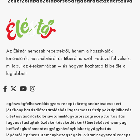
Zeller
Zöldbab
Zöldborsó
Sárgabarack
Szeder
Szilva
Az Éléstár nemcsak receptekről, hanem a hozzávalók
történetéről, használatáról és titkairól is szól. Fedezd fel velünk,
mi lapul az éléskamrában – és hogyan hozhatod ki belőle a
legtöbbet!
egészség
felhasználás
gyors recept
köret
gondozás
desszert
jótékony hatás
diéta
tárolás
házilag
termesztés
tippek
táplálkozás
ültetés
vásárlás
kalória
vitamin
Magyarország
recept
tartósítás
fagyasztás
fajták
főzés
kertészkedés
kert
tünetek
ásványianyag
befőzés
gluténmentes
gyógynövény
biokert
gyógyhatás
lépésről lépésre
sütemény
betegségek
C-vitamin
egyszerű recept