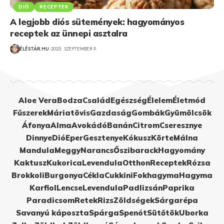
DIÓ
RECEPTEK
A legjobb diós sütemények: hagyományos
receptek az ünnepi asztalra
ÉLÉSTÁR.HU
2025. SZEPTEMBER 9.
Aloe Vera
Bodza
Család
Egészség
Élelem
Életmód
Fűszerek
Máriatövis
Gazdaság
Gombák
Gyümölcsök
Áfonya
Alma
Avokádó
Banán
Citrom
Cseresznye
Dinnye
Dió
Eper
Gesztenye
Kókusz
Körte
Málna
Mandula
Meggy
Narancs
Őszibarack
Hagyomány
Kaktusz
Kukorica
Levendula
Otthon
Receptek
Rózsa
Brokkoli
Burgonya
Cékla
Cukkini
Fokhagyma
Hagyma
Karfiol
Lencse
Levendula
Padlizsán
Paprika
Paradicsom
Retek
Rizs
Zöldségek
Sárgarépa
Savanyú káposzta
Spárga
Spenót
Sütőtök
Uborka