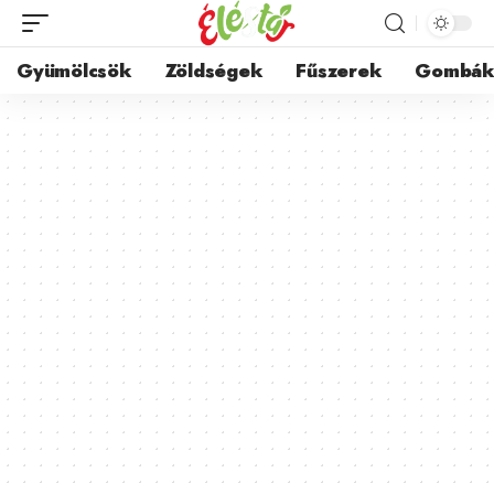
Gyümölcsök
Zöldségek
Fűszerek
Gombá