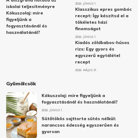
A diszgráfia hatása az
2026. JÚNIUS 1.
iskolai teljesítményre
Klasszikus epres gombóc
Kókuszolaj: mire
recept: Így készítsd el a
figyeljünk a
tökéletes házi
fogyasztásánál és
finomságot
használatánál?
2026. JÚNIUS 1.
Kiadós zöldbabos-húsos
rizs: Egy gyors és
egyszerű egytálétel
recept
2026. MÁJUS 31.
Gyümölcsök
Kókuszolaj: mire figyeljünk a
fogyasztásánál és használatánál?
2026. JÚNIUS 1.
Sütőtökös sajttorta sütés nélkül:
narancsos édesség egyszerűen és
gyorsan