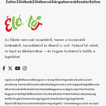
Zeller
Zöldbab
Zöldborsó
Sárgabarack
Szeder
Szilva
Az Éléstár nemcsak receptekről, hanem a hozzávalók
történetéről, használatáról és titkairól is szól. Fedezd fel velünk,
mi lapul az éléskamrában – és hogyan hozhatod ki belőle a
legtöbbet!
egészség
felhasználás
gyors recept
köret
gondozás
desszert
jótékony hatás
diéta
tárolás
házilag
termesztés
tippek
táplálkozás
ültetés
vásárlás
kalória
vitamin
Magyarország
recept
tartósítás
fagyasztás
fajták
főzés
kertészkedés
kert
tünetek
ásványianyag
befőzés
gluténmentes
gyógynövény
biokert
gyógyhatás
lépésről lépésre
sütemény
betegségek
C-vitamin
egyszerű recept