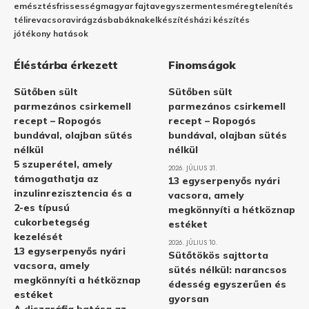
emésztés
frissesség
magyar fajta
vegyszermentes
méregtelenítés
télire
vacsora
virágzás
babáknak
elkészítés
házi készítés
jótékony hatások
Éléstárba érkezett
Finomságok
Sütőben sült
Sütőben sült
parmezános csirkemell
parmezános csirkemell
recept – Ropogós
recept – Ropogós
bundával, olajban sütés
bundával, olajban sütés
nélkül
nélkül
5 szuperétel, amely
2026. JÚLIUS 31.
támogathatja az
13 egyserpenyős nyári
inzulinrezisztencia és a
vacsora, amely
2-es típusú
megkönnyíti a hétköznap
cukorbetegség
estéket
kezelését
2026. JÚLIUS 10.
13 egyserpenyős nyári
Sütőtökös sajttorta
vacsora, amely
sütés nélkül: narancsos
megkönnyíti a hétköznap
édesség egyszerűen és
estéket
gyorsan