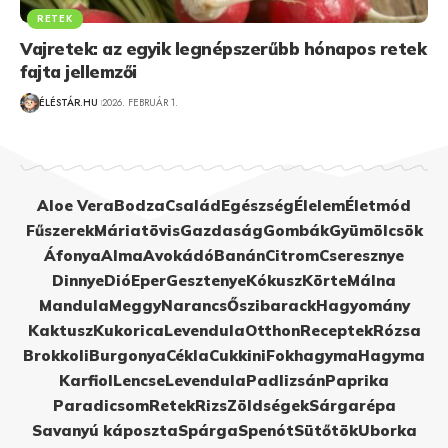
RETEK
Vajretek: az egyik legnépszerűbb hónapos retek
fajta jellemzői
ÉLÉSTÁR.HU
2026. FEBRUÁR 1.
Aloe Vera
Bodza
Család
Egészség
Élelem
Életmód
Fűszerek
Máriatövis
Gazdaság
Gombák
Gyümölcsök
Áfonya
Alma
Avokádó
Banán
Citrom
Cseresznye
Dinnye
Dió
Eper
Gesztenye
Kókusz
Körte
Málna
Mandula
Meggy
Narancs
Őszibarack
Hagyomány
Kaktusz
Kukorica
Levendula
Otthon
Receptek
Rózsa
Brokkoli
Burgonya
Cékla
Cukkini
Fokhagyma
Hagyma
Karfiol
Lencse
Levendula
Padlizsán
Paprika
Paradicsom
Retek
Rizs
Zöldségek
Sárgarépa
Savanyú káposzta
Spárga
Spenót
Sütőtök
Uborka