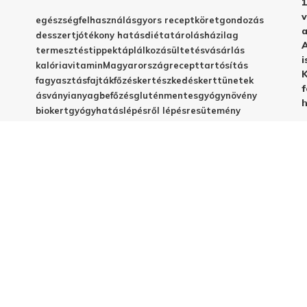
1
v
egészség
felhasználás
gyors recept
köret
gondozás
a
desszert
jótékony hatás
diéta
tárolás
házilag
A
termesztés
tippek
táplálkozás
ültetés
vásárlás
i
kalória
vitamin
Magyarország
recept
tartósítás
K
fagyasztás
fajták
főzés
kertészkedés
kert
tünetek
f
ásványianyag
befőzés
gluténmentes
gyógynövény
h
biokert
gyógyhatás
lépésről lépésre
sütemény
betegségek
C-vitamin
egyszerű recept
emésztés
frissesség
magyar fajta
vegyszermentes
méregtelenítés
télire
vacsora
virágzás
babáknak
elkészítés
házi készítés
jótékony hatások