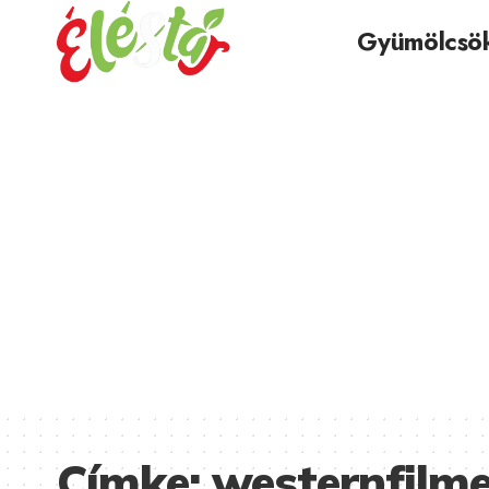
Gyümölcsö
Címke:
westernfilm