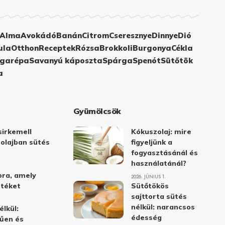
Alma
Avokádó
Banán
Citrom
Cseresznye
Dinnye
Dió
ula
Otthon
Receptek
Rózsa
Brokkoli
Burgonya
Cékla
garépa
Savanyú káposzta
Spárga
Spenót
Sütőtök
a
Gyümölcsök
irkemell
Kókuszolaj: mire
 olajban sütés
figyeljünk a
fogyasztásánál és
használatánál?
ora, amely
2026. JÚNIUS 1.
stéket
Sütőtökös
sajttorta sütés
nélkül: narancsos
élkül:
édesség
űen és