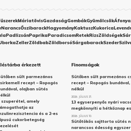
Fűszerek
Máriatövis
Gazdaság
Gombák
Gyümölcsök
Áfonya
y
Narancs
Őszibarack
Hagyomány
Kaktusz
Kukorica
Levend
ula
Padlizsán
Paprika
Paradicsom
Retek
Rizs
Zöldségek
Sár
Uborka
Zeller
Zöldbab
Zöldborsó
Sárgabarack
Szeder
Szilv
Éléstárba érkezett
Finomságok
Sütőben sült parmezános
Sütőben sült parmezános cs
sirkemell recept – Ropogós
recept – Ropogós bundával,
undával, olajban sütés
nélkül
élkül
2026. JÚLIUS 31.
 szuperétel, amely
13 egyserpenyős nyári vacs
támogathatja az
megkönnyíti a hétköznap e
nzulinrezisztencia és a 2-es
2026. JÚLIUS 10.
ípusú cukorbetegség
Sütőtökös sajttorta sütés n
ezelését
narancsos édesség egyszer