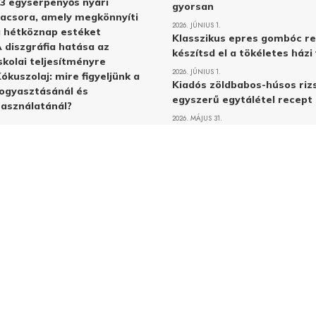
3 egyserpenyős nyári
gyorsan
acsora, amely megkönnyíti
2026. JÚNIUS 1.
 hétköznap estéket
Klasszikus epres gombóc re
 diszgráfia hatása az
készítsd el a tökéletes ház
skolai teljesítményre
2026. JÚNIUS 1.
ókuszolaj: mire figyeljünk a
Kiadós zöldbabos-húsos rizs
ogyasztásánál és
egyszerű egytálétel recept
asználatánál?
2026. MÁJUS 31.