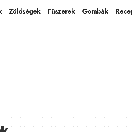
k
Zöldségek
Fűszerek
Gombák
Rece
ek