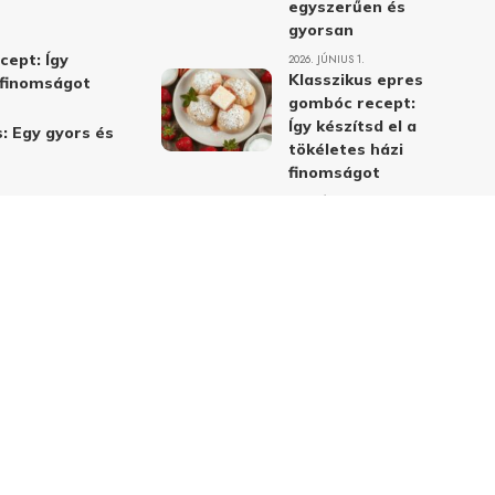
egyszerűen és
gyorsan
cept: Így
2026. JÚNIUS 1.
Klasszikus epres
i finomságot
gombóc recept:
Így készítsd el a
: Egy gyors és
tökéletes házi
finomságot
2026. JÚNIUS 1.
Alma-cékla-répa
lé – a legjobb
immunerősítő ital
receptje és
hatásai
2026. JÚNIUS 1.
Almás-mákos
sütemények: A
legjobb receptek
a klasszikus
ízpárosítással
2026. MÁJUS 31.