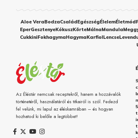
Aloe Vera
Bodza
Család
Egészség
Élelem
Életmód
Eper
Gesztenye
Kókusz
Körte
Málna
Mandula
Megg
Cukkini
Fokhagyma
Hagyma
Karfiol
Lencse
Levend
c
b
Az Éléstár nemcsak receptekről, hanem a hozzávalók
n
történetéről, használatáról és titkairól is szól. Fedezd
5
fel velünk, mi lapul az éléskamrában – és hogyan
hozhatod ki belőle a legtöbbet!
i
t
k