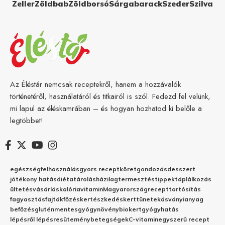
Zeller
Zöldbab
Zöldborsó
Sárgabarack
Szeder
Szilva
Az Éléstár nemcsak receptekről, hanem a hozzávalók
történetéről, használatáról és titkairól is szól. Fedezd fel velünk,
mi lapul az éléskamrában – és hogyan hozhatod ki belőle a
legtöbbet!
egészség
felhasználás
gyors recept
köret
gondozás
desszert
jótékony hatás
diéta
tárolás
házilag
termesztés
tippek
táplálkozás
ültetés
vásárlás
kalória
vitamin
Magyarország
recept
tartósítás
fagyasztás
fajták
főzés
kertészkedés
kert
tünetek
ásványianyag
befőzés
gluténmentes
gyógynövény
biokert
gyógyhatás
lépésről lépésre
sütemény
betegségek
C-vitamin
egyszerű recept