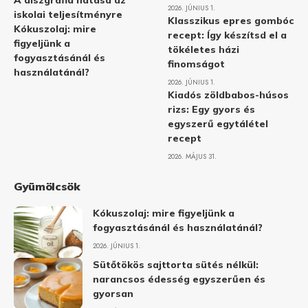
A diszgráfia hatása az
2026. JÚNIUS 1.
iskolai teljesítményre
Klasszikus epres gombóc
Kókuszolaj: mire
recept: Így készítsd el a
figyeljünk a
tökéletes házi
fogyasztásánál és
finomságot
használatánál?
2026. JÚNIUS 1.
Kiadós zöldbabos-húsos
rizs: Egy gyors és
egyszerű egytálétel
recept
2026. MÁJUS 31.
Gyümölcsök
Kókuszolaj: mire figyeljünk a
fogyasztásánál és használatánál?
2026. JÚNIUS 1.
Sütőtökös sajttorta sütés nélkül:
narancsos édesség egyszerűen és
gyorsan