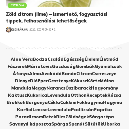
CITROM
Zöld citrom (lime) – Ismertető, fogyasztási
tippek, felhasználási lehetőségek
ÉLÉSTÁR.HU
2025. SZEPTEMBER 8.
Aloe Vera
Bodza
Család
Egészség
Élelem
Életmód
Fűszerek
Máriatövis
Gazdaság
Gombák
Gyümölcsök
Áfonya
Alma
Avokádó
Banán
Citrom
Cseresznye
Dinnye
Dió
Eper
Gesztenye
Kókusz
Körte
Málna
Mandula
Meggy
Narancs
Őszibarack
Hagyomány
Kaktusz
Kukorica
Levendula
Otthon
Receptek
Rózsa
Brokkoli
Burgonya
Cékla
Cukkini
Fokhagyma
Hagyma
Karfiol
Lencse
Levendula
Padlizsán
Paprika
Paradicsom
Retek
Rizs
Zöldségek
Sárgarépa
Savanyú káposzta
Spárga
Spenót
Sütőtök
Uborka