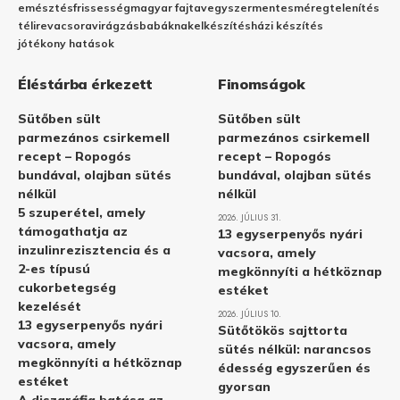
emésztés
frissesség
magyar fajta
vegyszermentes
méregtelenítés
télire
vacsora
virágzás
babáknak
elkészítés
házi készítés
jótékony hatások
Éléstárba érkezett
Finomságok
Sütőben sült
Sütőben sült
parmezános csirkemell
parmezános csirkemell
recept – Ropogós
recept – Ropogós
bundával, olajban sütés
bundával, olajban sütés
nélkül
nélkül
5 szuperétel, amely
2026. JÚLIUS 31.
támogathatja az
13 egyserpenyős nyári
inzulinrezisztencia és a
vacsora, amely
2-es típusú
megkönnyíti a hétköznap
cukorbetegség
estéket
kezelését
2026. JÚLIUS 10.
13 egyserpenyős nyári
Sütőtökös sajttorta
vacsora, amely
sütés nélkül: narancsos
megkönnyíti a hétköznap
édesség egyszerűen és
estéket
gyorsan