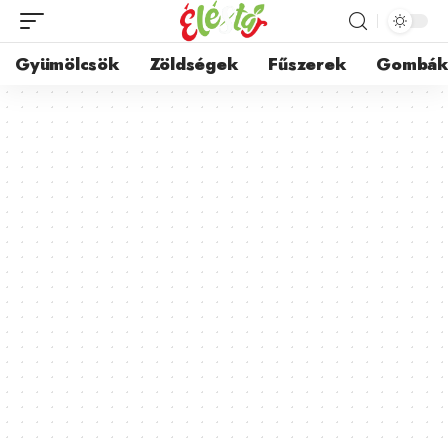
Gyümölcsök
Zöldségek
Fűszerek
Gombá