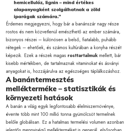
hemicellulóz, lignin – mind értékes
alapanyagként szolgálhatnak a zöld
iparágak számára.”
Érdemes megjegyezni, hogy bár a banánszár nagy része
rostos és nem közvetlenül emészthető az ember számára,
bizonyos részei – különösen a belső, fiatalabb, puhább
rétegek – ehetőek, és számos kultúrában a konyha részét
képezik. Ezek a részek magas
rosttartalmuk
mellett, bár
kisebb mértékben, de tartalmaznak vitaminokat és ásványi
anyagokat is, hozzájárulva az egészséges táplálkozáshoz.
A banántermesztés
mellékterméke – statisztikák és
környezeti hatások
A banán a világ egyik legfontosabb élelmiszernövénye,
évente több mint 100 millió tonna gyümölcsöt termelnek
belőle globálisan. Ez a hatalmas termelési volumen azonban
jelentős mennyiségű mellékterméket is generál, elsősorban