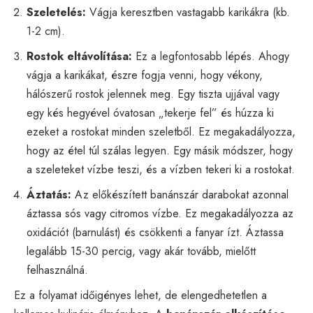
Szeletelés:
Vágja keresztben vastagabb karikákra (kb.
1-2 cm).
Rostok eltávolítása:
Ez a legfontosabb lépés. Ahogy
vágja a karikákat, észre fogja venni, hogy vékony,
hálószerű rostok jelennek meg. Egy tiszta ujjával vagy
egy kés hegyével óvatosan „tekerje fel” és húzza ki
ezeket a rostokat minden szeletből. Ez megakadályozza,
hogy az étel túl szálas legyen. Egy másik módszer, hogy
a szeleteket vízbe teszi, és a vízben tekeri ki a rostokat.
Áztatás:
Az előkészített banánszár darabokat azonnal
áztassa sós vagy citromos vízbe. Ez megakadályozza az
oxidációt (barnulást) és csökkenti a fanyar ízt. Áztassa
legalább 15-30 percig, vagy akár tovább, mielőtt
felhasználná.
Ez a folyamat időigényes lehet, de elengedhetetlen a