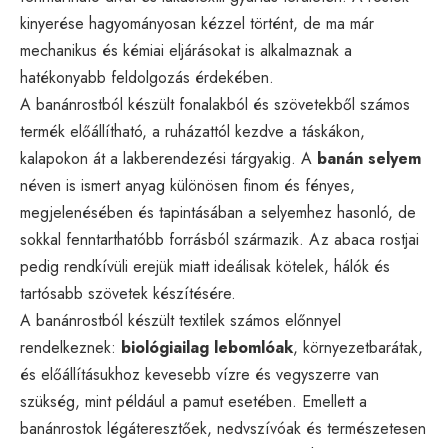
kinyerése hagyományosan kézzel történt, de ma már
mechanikus és kémiai eljárásokat is alkalmaznak a
hatékonyabb feldolgozás érdekében.
A banánrostból készült fonalakból és szövetekből számos
termék előállítható, a ruházattól kezdve a táskákon,
kalapokon át a lakberendezési tárgyakig. A
banán selyem
néven is ismert anyag különösen finom és fényes,
megjelenésében és tapintásában a selyemhez hasonló, de
sokkal fenntarthatóbb forrásból származik. Az abaca rostjai
pedig rendkívüli erejük miatt ideálisak kötelek, hálók és
tartósabb szövetek készítésére.
A banánrostból készült textilek számos előnnyel
rendelkeznek:
biológiailag lebomlóak
, környezetbarátak,
és előállításukhoz kevesebb vízre és vegyszerre van
szükség, mint például a pamut esetében. Emellett a
banánrostok légáteresztőek, nedvszívóak és természetesen