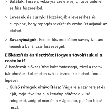
Saláták:
Frissen, vékonyra szeletelve, citrusos öntettel
és friss fűszerekkel.
Levesek és curryk:
Hozzáadják a levesekhez és
currykhoz, hogy ropogós textúrát és enyhe ízt adjanak az
ételnek.
Savanyúságok:
Ecetes-fűszeres lében savanyítva, ami
kiemeli a banánszár frissességét.
Előkészítés és tisztítás: Hogyan távolítsuk el a
rostokat?
A banánszár előkészítése kulcsfontosságú, mivel a rostok,
bár ehetőek, kellemetlen szálas érzetet kelthetnek. Íme a
lépések:
Külső rétegek eltávolítása:
Vágja le a szár tetejét és
alját, majd távolítsa el a kemény, sötétzöld külső
rétegeket, amíg el nem éri a világosabb, puhább belső
részt.