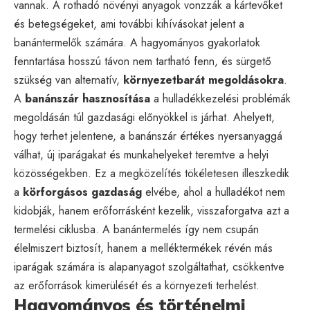
vannak. A rothadó növényi anyagok vonzzák a kártevőket
és betegségeket, ami további kihívásokat jelent a
banántermelők számára. A hagyományos gyakorlatok
fenntartása hosszú távon nem tartható fenn, és sürgető
szükség van alternatív,
környezetbarát megoldásokra
.
A
banánszár hasznosítása
a hulladékkezelési problémák
megoldásán túl gazdasági előnyökkel is járhat. Ahelyett,
hogy terhet jelentene, a banánszár értékes nyersanyaggá
válhat, új iparágakat és munkahelyeket teremtve a helyi
közösségekben. Ez a megközelítés tökéletesen illeszkedik
a
körforgásos gazdaság
elvébe, ahol a hulladékot nem
kidobják, hanem erőforrásként kezelik, visszaforgatva azt a
termelési ciklusba. A banántermelés így nem csupán
élelmiszert biztosít, hanem a melléktermékek révén más
iparágak számára is alapanyagot szolgáltathat, csökkentve
az erőforrások kimerülését és a környezeti terhelést.
Hagyományos és történelmi