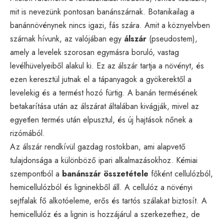
mit is nevezünk pontosan banánszárnak. Botanikailag a
banánnövénynek nincs igazi, fás szára. Amit a köznyelvben
szárnak hívunk, az valójában egy
álszár
(pseudostem),
amely a levelek szorosan egymásra boruló, vastag
levélhüvelyeiből alakul ki. Ez az álszár tartja a növényt, és
ezen keresztül jutnak el a tápanyagok a gyökerektől a
levelekig és a termést hozó fürtig. A banán termésének
betakarítása után az álszárat általában kivágják, mivel az
egyetlen termés után elpusztul, és új hajtások nőnek a
rizómából.
Az álszár rendkívül gazdag rostokban, ami alapvető
tulajdonsága a különböző ipari alkalmazásokhoz. Kémiai
szempontból a
banánszár összetétele
főként cellulózból,
hemicellulózból és ligninekből áll. A cellulóz a növényi
sejtfalak fő alkotóeleme, erős és tartós szálakat biztosít. A
hemicellulóz és a lignin is hozzájárul a szerkezethez, de