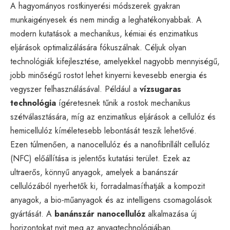
A hagyományos rostkinyerési módszerek gyakran
munkaigényesek és nem mindig a leghatékonyabbak. A
modern kutatások a mechanikus, kémiai és enzimatikus
eljárások optimalizálására fókuszálnak. Céljuk olyan
technológiák kifejlesztése, amelyekkel nagyobb mennyiségű,
jobb minőségű rostot lehet kinyerni kevesebb energia és
vegyszer felhasználásával. Például a
vízsugaras
technológia
ígéretesnek tűnik a rostok mechanikus
szétválasztására, míg az enzimatikus eljárások a cellulóz és
hemicellulóz kíméletesebb lebontását teszik lehetővé.
Ezen túlmenően, a nanocellulóz és a nanofibrillált cellulóz
(NFC) előállítása is jelentős kutatási terület. Ezek az
ultraerős, könnyű anyagok, amelyek a banánszár
cellulózából nyerhetők ki, forradalmasíthatják a kompozit
anyagok, a bio-műanyagok és az intelligens csomagolások
gyártását. A
banánszár nanocellulóz
alkalmazása új
horizontokat nyit meg az anyagtechnológiában.