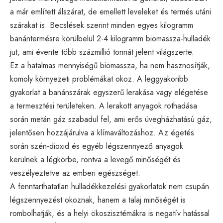
a már említett álszárat, de emellett leveleket és termés utáni
szárakat is. Becslések szerint minden egyes kilogramm
banántermésre körülbelül 2-4 kilogramm biomassza-hulladék
jut, ami évente több százmillió tonnát jelent világszerte.
Ez a hatalmas mennyiségű biomassza, ha nem hasznosítják,
komoly környezeti problémákat okoz. A leggyakoribb
gyakorlat a banánszárak egyszerű lerakása vagy elégetése
a termesztési területeken. A lerakott anyagok rothadása
során metán gáz szabadul fel, ami erős üvegházhatású gáz,
jelentősen hozzájárulva a klímaváltozáshoz. Az égetés
során szén-dioxid és egyéb légszennyező anyagok
kerülnek a légkörbe, rontva a levegő minőségét és
veszélyeztetve az emberi egészséget.
A fenntarthatatlan hulladékkezelési gyakorlatok nem csupán
légszennyezést okoznak, hanem a talaj minőségét is
rombolhatják, és a helyi ökoszisztémákra is negatív hatással