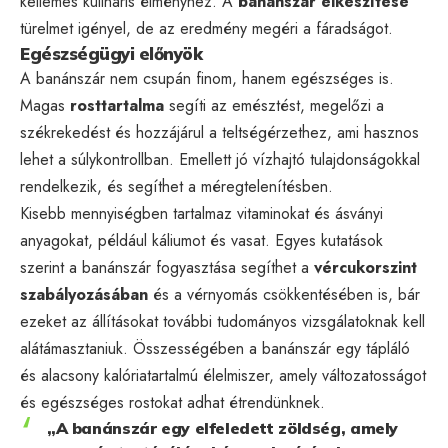
kellemes kulináris élményhez. A
banánszár elkészítése
türelmet igényel, de az eredmény megéri a fáradságot.
Egészségügyi előnyök
A banánszár nem csupán finom, hanem egészséges is.
Magas
rosttartalma
segíti az emésztést, megelőzi a
székrekedést és hozzájárul a teltségérzethez, ami hasznos
lehet a súlykontrollban. Emellett jó vízhajtó tulajdonságokkal
rendelkezik, és segíthet a méregtelenítésben.
Kisebb mennyiségben tartalmaz vitaminokat és ásványi
anyagokat, például káliumot és vasat. Egyes kutatások
szerint a banánszár fogyasztása segíthet a
vércukorszint
szabályozásában
és a vérnyomás csökkentésében is, bár
ezeket az állításokat további tudományos vizsgálatoknak kell
alátámasztaniuk. Összességében a banánszár egy tápláló
és alacsony kalóriatartalmú élelmiszer, amely változatosságot
és egészséges rostokat adhat étrendünknek.
„A banánszár egy elfeledett zöldség, amely