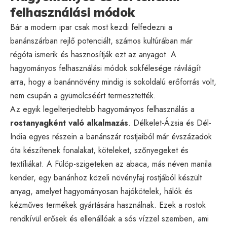
felhasználási módok
Bár a modern ipar csak most kezdi felfedezni a
banánszárban rejlő potenciált, számos kultúrában már
régóta ismerik és hasznosítják ezt az anyagot. A
hagyományos felhasználási módok sokfélesége rávilágít
arra, hogy a banánnövény mindig is sokoldalú erőforrás volt,
nem csupán a gyümölcséért termesztették.
Az egyik legelterjedtebb hagyományos felhasználás a
rostanyagként való alkalmazás
. Délkelet-Ázsia és Dél-
India egyes részein a banánszár rostjaiból már évszázadok
óta készítenek fonalakat, köteleket, szőnyegeket és
textíliákat. A Fülöp-szigeteken az
abaca
, más néven manila
kender, egy banánhoz közeli növényfaj rostjából készült
anyag, amelyet hagyományosan hajókötelek, hálók és
kézműves termékek gyártására használnak. Ezek a rostok
rendkívül erősek és ellenállóak a sós vízzel szemben, ami