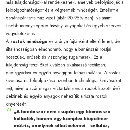
más tulajdonságokkal rendelkeznek, amelyek befolyásolják a
feldolgozhatóságot és a végtermék minőségét. Emellett a
banánszár tartalmaz vizet (akár 90-95%-ban), valamint
kisebb mennyiségben ásványi anyagokat és egyéb szerves
vegyületeket is.
A
rostok minősége
és aránya fajtánként eltérő lehet, de
általánosságban elmondható, hogy a banánszár rostjai
hosszúak, erősek és viszonylag rugalmasak. Ez a
tulajdonság teszi őket kiválóan alkalmassá textilipari,
papírgyártási és egyéb anyagipari felhasználásra. A rostok
kivonása és feldolgozása azonban technológiai kihívásokat
rejt, mivel a szár magas víztartalma és a rostok között lévő
pektinek és egyéb anyagok nehezítik a tiszta rostok
kinyerését.
„A banánszár nem csupán egy biomassza-
hulladék, hanem egy komplex biopolimer
mátrix, amelynek alkotóelemei – cellulóz,