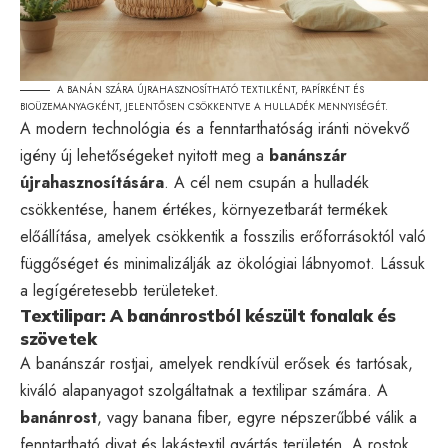
A BANÁN SZÁRA ÚJRAHASZNOSÍTHATÓ TEXTILKÉNT, PAPÍRKÉNT ÉS
BIOÜZEMANYAGKÉNT, JELENTŐSEN CSÖKKENTVE A HULLADÉK MENNYISÉGÉT.
A modern technológia és a fenntarthatóság iránti növekvő
igény új lehetőségeket nyitott meg a
banánszár
újrahasznosítására
. A cél nem csupán a hulladék
csökkentése, hanem értékes, környezetbarát termékek
előállítása, amelyek csökkentik a fosszilis erőforrásoktól való
függőséget és minimalizálják az ökológiai lábnyomot. Lássuk
a legígéretesebb területeket.
Textilipar: A banánrostból készült fonalak és
szövetek
A banánszár rostjai, amelyek rendkívül erősek és tartósak,
kiváló alapanyagot szolgáltatnak a textilipar számára. A
banánrost
, vagy
banana fiber
, egyre népszerűbbé válik a
fenntartható divat és lakástextil gyártás területén. A rostok