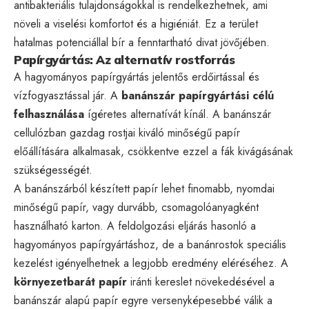
antibakteriális tulajdonságokkal is rendelkezhetnek, ami
növeli a viselési komfortot és a higiéniát. Ez a terület
hatalmas potenciállal bír a fenntartható divat jövőjében.
Papírgyártás: Az alternatív rostforrás
A hagyományos papírgyártás jelentős erdőirtással és
vízfogyasztással jár. A
banánszár papírgyártási célú
felhasználása
ígéretes alternatívát kínál. A banánszár
cellulózban gazdag rostjai kiváló minőségű papír
előállítására alkalmasak, csökkentve ezzel a fák kivágásának
szükségességét.
A banánszárból készített papír lehet finomabb, nyomdai
minőségű papír, vagy durvább, csomagolóanyagként
használható karton. A feldolgozási eljárás hasonló a
hagyományos papírgyártáshoz, de a banánrostok speciális
kezelést igényelhetnek a legjobb eredmény eléréséhez. A
környezetbarát papír
iránti kereslet növekedésével a
banánszár alapú papír egyre versenyképesebbé válik a