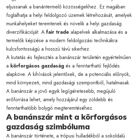
eljussanak a banántermelő közösségekhez. Ez magában
foglalhatja a helyi feldolgozó üzemek létrehozását, amelyek
munkahelyeket teremtenek és növelik a helyi gazdaság
diverzifikációját. A
fair trade
alapelvek alkalmazása és a
termelők képzése a modern feldolgozási technikákra
kulcsfontosságú a hosszú távú sikerhez.
A kutatás és fejlesztés a banánszár területén egyértelműen
a
körforgásos gazdaság
és a
fenntartható fejlődés
alapköve. A kihívások jelentősek, de a potenciális előnyök,
mind környezeti, mind gazdasági szempontból, hatalmasak.
A banánszár a jövő egyik legígéretesebb, megújuló
erőforrása lehet, amely hozzájárul egy zöldebb és
fenntarthatóbb bolygó megteremtéséhez.
A banánszár mint a körforgásos
gazdaság szimbóluma
A banánszár története, a trópusi hulladékból a sokoldalú