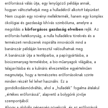
erőforrássá válás útja, egy lenyűgöző példája annak,
hogyan változtathatjuk meg a hulladékról alkotott képünket.
Nem csupán egy növényi melléktermék, hanem egy komplex
ökológiai és gazdasági kihívás szimbóluma, amelyre a
megoldás a
körforgásos gazdaság elveiben
rejlik. Az
erőforrás-hatékonyság, a nulla hulladékra törekvés és a
természeti rendszerek inspirálta innovációk mind a
banánszár példáján keresztül valósulhatnak meg.
A banánszár útja a textiliparba, a papírgyártásba, a
bioüzemanyag-termelésbe, a bio-műanyagok világába, a
talajjavításba és a kulináris élvezetekbe egyértelműen
megmutatja, hogy a természetes erőforrásoknak szinte
minden részét fel lehet használni. Ez a
gondolkodásmódváltás, ahol a „hulladék” fogalma átalakul
„értékes erőforrássá”, alapvető a bolygónk jövője
szempontjából.
Ahogy a globális népesség növekszik, és az erőforrások