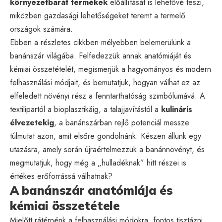
környezetbarát termékek
előállítását is lehetővé teszi,
miközben gazdasági lehetőségeket teremt a termelő
országok számára.
Ebben a részletes cikkben mélyebben belemerülünk a
banánszár világába. Felfedezzük annak anatómiáját és
kémiai összetételét, megismerjük a hagyományos és modern
felhasználási módjait, és bemutatjuk, hogyan válhat ez az
elfeledett növényi rész a fenntarthatóság szimbólumává. A
textilipartól a bioplasztikáig, a talajjavítástól a
kulináris
élvezetekig
, a banánszárban rejlő potenciál messze
túlmutat azon, amit elsőre gondolnánk. Készen állunk egy
utazásra, amely során újraértelmezzük a banánnövényt, és
megmutatjuk, hogy még a „hulladéknak” hitt részei is
értékes erőforrássá válhatnak?
A banánszár anatómiája és
kémiai összetétele
Mielőtt rátérnénk a felhasználási módokra, fontos tisztázni,