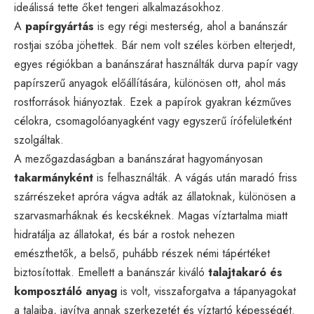
ideálissá tette őket tengeri alkalmazásokhoz.
A
papírgyártás
is egy régi mesterség, ahol a banánszár
rostjai szóba jöhettek. Bár nem volt széles körben elterjedt,
egyes régiókban a banánszárat használták durva papír vagy
papírszerű anyagok előállítására, különösen ott, ahol más
rostforrások hiányoztak. Ezek a papírok gyakran kézműves
célokra, csomagolóanyagként vagy egyszerű írófelületként
szolgáltak.
A mezőgazdaságban a banánszárat hagyományosan
takarmányként
is felhasználták. A vágás után maradó friss
szárrészeket apróra vágva adták az állatoknak, különösen a
szarvasmarháknak és kecskéknek. Magas víztartalma miatt
hidratálja az állatokat, és bár a rostok nehezen
emészthetők, a belső, puhább részek némi tápértéket
biztosítottak. Emellett a banánszár kiváló
talajtakaró és
komposztáló anyag
is volt, visszaforgatva a tápanyagokat
a talajba, javítva annak szerkezetét és víztartó képességét.