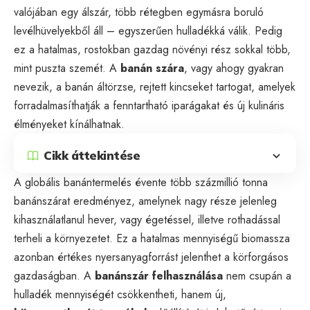
valójában egy
álszár
, több rétegben egymásra boruló
levélhüvelyekből áll – egyszerűen hulladékká válik. Pedig
ez a hatalmas, rostokban gazdag növényi rész sokkal több,
mint puszta szemét. A
banán szára
, vagy ahogy gyakran
nevezik, a banán áltörzse, rejtett kincseket tartogat, amelyek
forradalmasíthatják a fenntartható iparágakat és új kulináris
élményeket kínálhatnak.
Cikk áttekintése
A globális banántermelés évente több százmillió tonna
banánszárat eredményez, amelynek nagy része jelenleg
kihasználatlanul hever, vagy égetéssel, illetve rothadással
terheli a környezetet. Ez a hatalmas mennyiségű biomassza
azonban értékes nyersanyagforrást jelenthet a körforgásos
gazdaságban. A
banánszár felhasználása
nem csupán a
hulladék mennyiségét csökkentheti, hanem új,