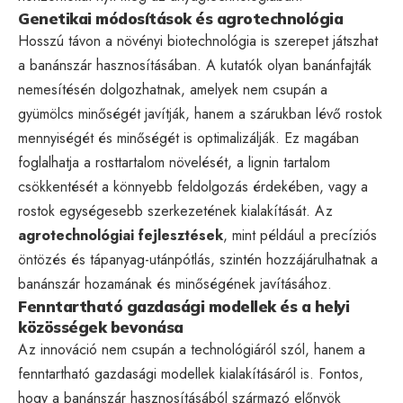
Genetikai módosítások és agrotechnológia
Hosszú távon a növényi biotechnológia is szerepet játszhat
a banánszár hasznosításában. A kutatók olyan banánfajták
nemesítésén dolgozhatnak, amelyek nem csupán a
gyümölcs minőségét javítják, hanem a szárukban lévő rostok
mennyiségét és minőségét is optimalizálják. Ez magában
foglalhatja a rosttartalom növelését, a lignin tartalom
csökkentését a könnyebb feldolgozás érdekében, vagy a
rostok egységesebb szerkezetének kialakítását. Az
agrotechnológiai fejlesztések
, mint például a precíziós
öntözés és tápanyag-utánpótlás, szintén hozzájárulhatnak a
banánszár hozamának és minőségének javításához.
Fenntartható gazdasági modellek és a helyi
közösségek bevonása
Az innováció nem csupán a technológiáról szól, hanem a
fenntartható gazdasági modellek kialakításáról is. Fontos,
hogy a banánszár hasznosításából származó előnyök