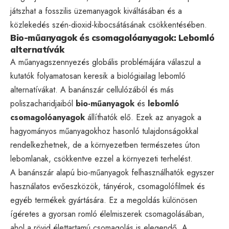
játszhat a fosszilis üzemanyagok kiváltásában és a
közlekedés szén-dioxid-kibocsátásának csökkentésében.
Bio-műanyagok és csomagolóanyagok: Lebomló
alternatívák
A műanyagszennyezés globális problémájára válaszul a
kutatók folyamatosan keresik a biológiailag lebomló
alternatívákat. A banánszár cellulózából és más
poliszacharidjaiból
bio-műanyagok
és
lebomló
csomagolóanyagok
állíthatók elő. Ezek az anyagok a
hagyományos műanyagokhoz hasonló tulajdonságokkal
rendelkezhetnek, de a környezetben természetes úton
lebomlanak, csökkentve ezzel a környezeti terhelést.
A banánszár alapú bio-műanyagok felhasználhatók egyszer
használatos evőeszközök, tányérok, csomagolófilmek és
egyéb termékek gyártására. Ez a megoldás különösen
ígéretes a gyorsan romló élelmiszerek csomagolásában,
ahol a rövid élettartamú csomagolás is elegendő. A