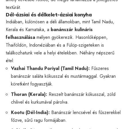
textúrát.
Dél-ázsiai és délkelet-ázsiai konyha
Indiában, különösen a déli államokban, mint Tamil Nadu,
Kerala és Karnataka, a
banánszár kulináris
felhasználása
mélyen gyökerezik. Hasonlóképpen,
Thaiföldön, Indonéziában és a Fülöp-szigeteken is
találkozhatunk vele a helyi ételekben. Néhány népszerű
étel:
Vazhai Thandu Poriyal (Tamil Nadu):
Fűszeres
banánszár saláta kókusszal és mustármaggal. Gyakran
köretként fogyasztják.
Thoran (Kerala):
Reszelt banánszár kókusszal, zöld
chilivel és kurkumával párolva.
Kootu (Dél-India):
Banánszár lencsével és fűszerekkel
főzve, sűrű ragu formájában.