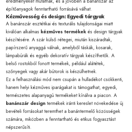
eredményeket mutatnak, és a jövőben a banánszár az
építőanyagok fenntartható forrásává válhat.
Kézművesség és design: Egyedi tárgyak
A banánszár esztétikai és texturális tulajdonságai miatt
kiválóan alkalmas
kézműves termékek
és design tárgyak
készítésére. A szár külső rétegei, miután kiszáradtak,
papírszerű anyaggá válnak, amelyből táskák, kosarak,
lámpabúrák és egyéb dekoratív tárgyak készíthetők. A
belső rostokból fonott termékek, például alátétek,
szőnyegek vagy akár bútorok is készülhetnek.
Ez a felhasználási mód nem csupán a hulladékot csökkenti,
hanem helyi kézműves iparágakat is támogathat, egyedi,
természetes alapanyagú termékeket kínálva a piacon. A
banánszár design
termékek iránti kereslet növekedése új
bevételi forrásokat teremthet a banántermelő közösségek
számára, miközben a fenntartható és etikus fogyasztást
népszerűsíti.