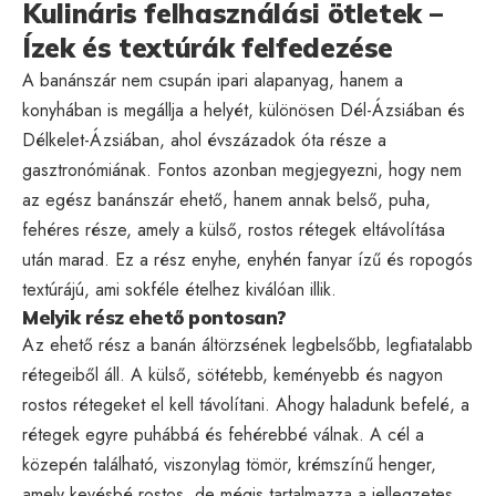
Kulináris felhasználási ötletek –
Ízek és textúrák felfedezése
A banánszár nem csupán ipari alapanyag, hanem a
konyhában is megállja a helyét, különösen Dél-Ázsiában és
Délkelet-Ázsiában, ahol évszázadok óta része a
gasztronómiának. Fontos azonban megjegyezni, hogy nem
az egész banánszár ehető, hanem annak
belső, puha,
fehéres része
, amely a külső, rostos rétegek eltávolítása
után marad. Ez a rész enyhe, enyhén fanyar ízű és ropogós
textúrájú, ami sokféle ételhez kiválóan illik.
Melyik rész ehető pontosan?
Az ehető rész a banán áltörzsének legbelsőbb, legfiatalabb
rétegeiből áll. A külső, sötétebb, keményebb és nagyon
rostos rétegeket el kell távolítani. Ahogy haladunk befelé, a
rétegek egyre puhábbá és fehérebbé válnak. A cél a
közepén található, viszonylag tömör, krémszínű henger,
amely kevésbé rostos, de mégis tartalmazza a jellegzetes