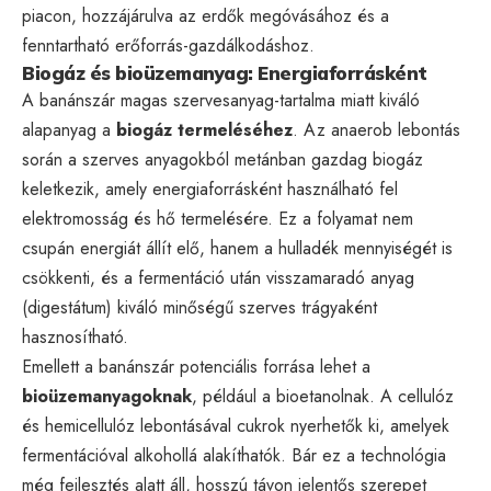
piacon, hozzájárulva az erdők megóvásához és a
fenntartható erőforrás-gazdálkodáshoz.
Biogáz és bioüzemanyag: Energiaforrásként
A banánszár magas szervesanyag-tartalma miatt kiváló
alapanyag a
biogáz termeléséhez
. Az anaerob lebontás
során a szerves anyagokból metánban gazdag biogáz
keletkezik, amely energiaforrásként használható fel
elektromosság és hő termelésére. Ez a folyamat nem
csupán energiát állít elő, hanem a hulladék mennyiségét is
csökkenti, és a fermentáció után visszamaradó anyag
(digestátum) kiváló minőségű szerves trágyaként
hasznosítható.
Emellett a banánszár potenciális forrása lehet a
bioüzemanyagoknak
, például a bioetanolnak. A cellulóz
és hemicellulóz lebontásával cukrok nyerhetők ki, amelyek
fermentációval alkohollá alakíthatók. Bár ez a technológia
még fejlesztés alatt áll, hosszú távon jelentős szerepet