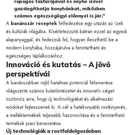
ropogós textúrájával és enyhe ízével
gazdagíthatja konyhánkat, miközben
számos egészségügyi előnnyel is jár.”
A
banánszár receptek
felfedezése egy utazás az ízek
és kultúrák világába. Kísérletezzünk bátran ezzel az egyedi
alapanyaggal, és fedezzük fel, hogyan illeszthető be a
modern konyhába, hozzájárulva a fenntartható és
egészséges táplálkozáshoz.
Innováció és kutatás – A jövő
perspektívái
A banánszárban rejlő hatalmas potenciál felismerése
világszerte számos kutatóintézetet és innovatív céget
ösztönöz arra, hogy új technológiákat és alkalmazási
módokat fejlesszenek ki. A cél a hatékonyabb rostkinyerés,
a melléktermékek teljesebb hasznosítása és a fenntartható
termékek piaci bevezetése.
Új technológiák a rostfeldolgozásban