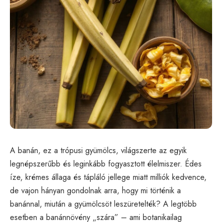
A banán, ez a trópusi gyümölcs, világszerte az egyik
legnépszerűbb és leginkább fogyasztott élelmiszer. Édes
íze, krémes állaga és tápláló jellege miatt milliók kedvence,
de vajon hányan gondolnak arra, hogy mi történik a
banánnal, miután a gyümölcsöt leszüretelték? A legtöbb
esetben a banánnövény „szára” – ami botanikailag