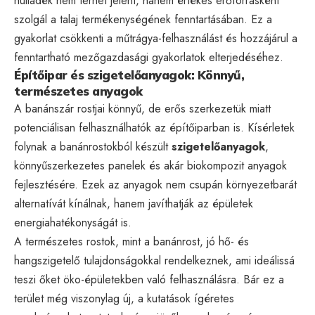
hulladék nem terhet jelent, hanem értékes erőforrásként
szolgál a talaj termékenységének fenntartásában. Ez a
gyakorlat csökkenti a műtrágya-felhasználást és hozzájárul a
fenntartható mezőgazdasági gyakorlatok elterjedéséhez.
Építőipar és szigetelőanyagok: Könnyű,
természetes anyagok
A banánszár rostjai könnyű, de erős szerkezetük miatt
potenciálisan felhasználhatók az építőiparban is. Kísérletek
folynak a banánrostokból készült
szigetelőanyagok
,
könnyűszerkezetes panelek és akár biokompozit anyagok
fejlesztésére. Ezek az anyagok nem csupán környezetbarát
alternatívát kínálnak, hanem javíthatják az épületek
energiahatékonyságát is.
A természetes rostok, mint a banánrost, jó hő- és
hangszigetelő tulajdonságokkal rendelkeznek, ami ideálissá
teszi őket öko-épületekben való felhasználásra. Bár ez a
terület még viszonylag új, a kutatások ígéretes