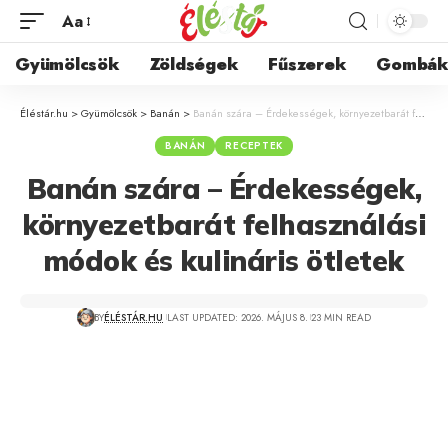
Aa
Gyümölcsök
Zöldségek
Fűszerek
Gombá
Éléstár.hu
>
Gyümölcsök
>
Banán
>
Banán szára – Érdekességek, környezetbarát felhasználási módok és kulináris ötletek
BANÁN
RECEPTEK
Banán szára – Érdekességek,
környezetbarát felhasználási
módok és kulináris ötletek
BY
ÉLÉSTÁR.HU
LAST UPDATED: 2026. MÁJUS 8.
23 MIN READ