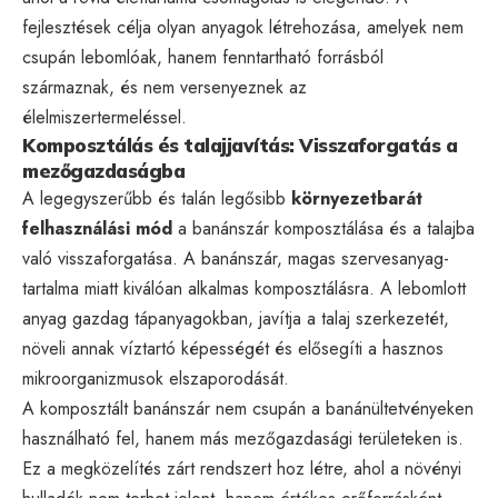
fejlesztések célja olyan anyagok létrehozása, amelyek nem
csupán lebomlóak, hanem fenntartható forrásból
származnak, és nem versenyeznek az
élelmiszertermeléssel.
Komposztálás és talajjavítás: Visszaforgatás a
mezőgazdaságba
A legegyszerűbb és talán legősibb
környezetbarát
felhasználási mód
a banánszár komposztálása és a talajba
való visszaforgatása. A banánszár, magas szervesanyag-
tartalma miatt kiválóan alkalmas komposztálásra. A lebomlott
anyag gazdag tápanyagokban, javítja a talaj szerkezetét,
növeli annak víztartó képességét és elősegíti a hasznos
mikroorganizmusok elszaporodását.
A komposztált banánszár nem csupán a banánültetvényeken
használható fel, hanem más mezőgazdasági területeken is.
Ez a megközelítés zárt rendszert hoz létre, ahol a növényi