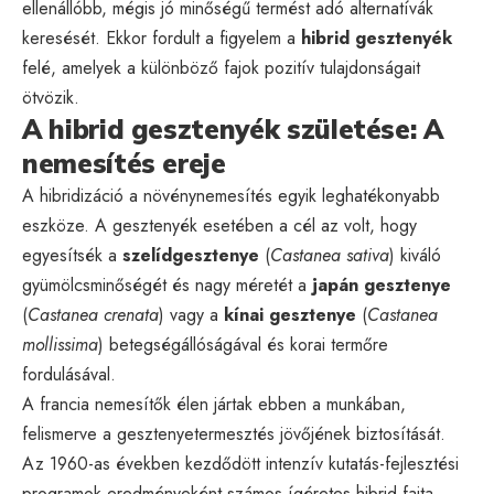
ellenállóbb, mégis jó minőségű termést adó alternatívák
keresését. Ekkor fordult a figyelem a
hibrid gesztenyék
felé, amelyek a különböző fajok pozitív tulajdonságait
ötvözik.
A hibrid gesztenyék születése: A
nemesítés ereje
A hibridizáció a növénynemesítés egyik leghatékonyabb
eszköze. A gesztenyék esetében a cél az volt, hogy
egyesítsék a
szelídgesztenye
(
Castanea sativa
) kiváló
gyümölcsminőségét és nagy méretét a
japán gesztenye
(
Castanea crenata
) vagy a
kínai gesztenye
(
Castanea
mollissima
) betegségállóságával és korai termőre
fordulásával.
A francia nemesítők élen jártak ebben a munkában,
felismerve a gesztenyetermesztés jövőjének biztosítását.
Az 1960-as években kezdődött intenzív kutatás-fejlesztési
programok eredményeként számos ígéretes hibrid fajta