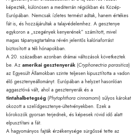
képezték, különösen a mediterrán régiókban és Közép-
Európában. Nemcsak ízletes termést adtak, hanem értékes
fát is, és hozzájárultak a talajvédelemhez. A gesztenye
egykoron a „szegények kenyerének” számított, mivel
magas tápanyagtartalma révén jelentős kalóriaforrást
biztosított a téli hónapokban.
A 20. században azonban drámai változások következtek
be. Az
amerikai gesztenyerák
(
Cryphonectria parasitica
)
az Egyesült Államokban szinte teljesen kipusztította a vadon
élő gesztenyeállományt. Európában a helyzet hasonlóan
aggasztóvá vált, ahol a gesztenyerák és a
tintahalbetegség
(
Phytophthora cinnamomi
) súlyos károkat
okozott a szelídgesztenye-ültetvényekben. Ezek a
kórokozók gyorsan terjednek, és képesek rövid idő alatt
elpusztítani a fát.
A hagyományos fajták érzékenysége sürgőssé tette az