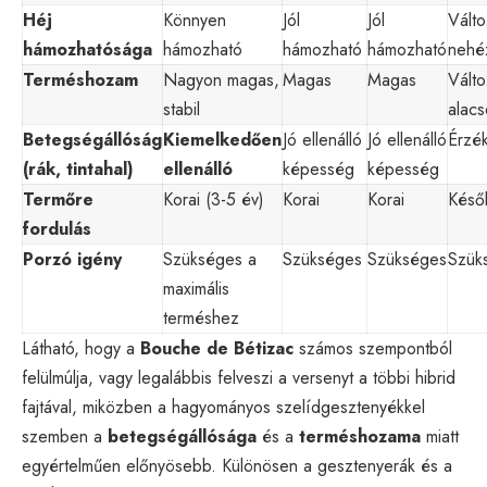
Héj
Könnyen
Jól
Jól
Vált
hámozhatósága
hámozható
hámozható
hámozható
nehé
Terméshozam
Nagyon magas,
Magas
Magas
Válto
stabil
alac
Betegségállóság
Kiemelkedően
Jó ellenálló
Jó ellenálló
Érzé
(rák, tintahal)
ellenálló
képesség
képesség
Termőre
Korai (3-5 év)
Korai
Korai
Későb
fordulás
Porzó igény
Szükséges a
Szükséges
Szükséges
Szük
maximális
terméshez
Látható, hogy a
Bouche de Bétizac
számos szempontból
felülmúlja, vagy legalábbis felveszi a versenyt a többi hibrid
fajtával, miközben a hagyományos szelídgesztenyékkel
szemben a
betegségállósága
és a
terméshozama
miatt
egyértelműen előnyösebb. Különösen a gesztenyerák és a