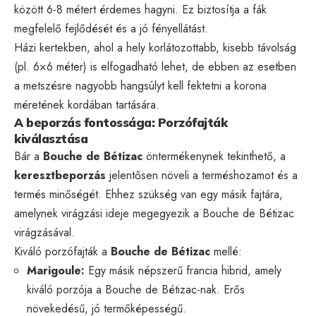
között 6-8 métert érdemes hagyni. Ez biztosítja a fák
megfelelő fejlődését és a jó fényellátást.
Házi kertekben, ahol a hely korlátozottabb, kisebb távolság
(pl. 6×6 méter) is elfogadható lehet, de ebben az esetben
a metszésre nagyobb hangsúlyt kell fektetni a korona
méretének kordában tartására.
A beporzás fontossága: Porzófajták
kiválasztása
Bár a
Bouche de Bétizac
öntermékenynek tekinthető, a
keresztbeporzás
jelentősen növeli a terméshozamot és a
termés minőségét. Ehhez szükség van egy másik fajtára,
amelynek virágzási ideje megegyezik a Bouche de Bétizac
virágzásával.
Kiváló porzófajták a
Bouche de Bétizac
mellé:
Marigoule:
Egy másik népszerű francia hibrid, amely
kiváló porzója a Bouche de Bétizac-nak. Erős
növekedésű, jó termőképességű.