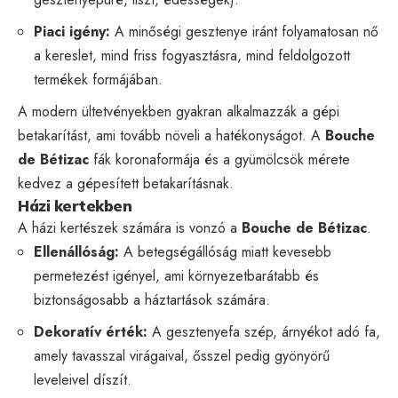
Piaci igény:
A minőségi gesztenye iránt folyamatosan nő
a kereslet, mind friss fogyasztásra, mind feldolgozott
termékek formájában.
A modern ültetvényekben gyakran alkalmazzák a gépi
betakarítást, ami tovább növeli a hatékonyságot. A
Bouche
de Bétizac
fák koronaformája és a gyümölcsök mérete
kedvez a gépesített betakarításnak.
Házi kertekben
A házi kertészek számára is vonzó a
Bouche de Bétizac
.
Ellenállóság:
A betegségállóság miatt kevesebb
permetezést igényel, ami környezetbarátabb és
biztonságosabb a háztartások számára.
Dekoratív érték:
A gesztenyefa szép, árnyékot adó fa,
amely tavasszal virágaival, ősszel pedig gyönyörű
leveleivel díszít.