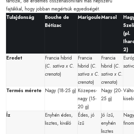
tartozik, de érdemes összehasonlítani más népszerű
fajtákkal, hogy jobban megértsük egyediségét.
Tulajdonság
Bouche de
Marigoule
Marsol
Hag
Bétizac
Szel
(pl.
Ihar
2)
Eredet
Francia hibrid
Francia
Francia
Európ
(
C. sativa x C.
hibrid (
C.
hibrid (
C.
sativ
crenata
)
sativa x C.
sativa x C.
crenata
)
crenata
)
Termés mérete
Nagy (18-25 g)
Közepes-
Nagy (20-
Válto
nagy (15-
25 g)
kise
20 g)
Íz
Enyhén édes,
Édes, jó
Jó ízű,
Nagy
lisztes, kiváló
ízű
enyhén
finom
lisztes