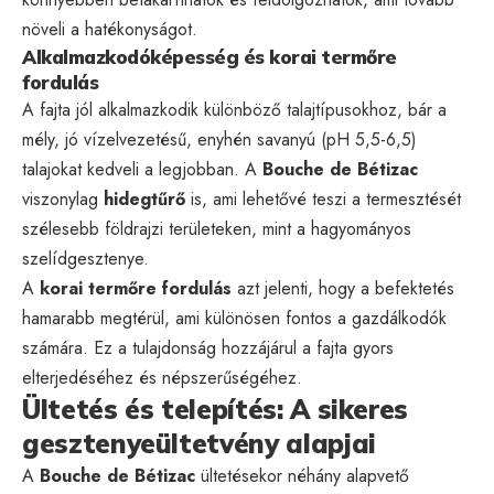
növeli a hatékonyságot.
Alkalmazkodóképesség és korai termőre
fordulás
A fajta jól alkalmazkodik különböző talajtípusokhoz, bár a
mély, jó vízelvezetésű, enyhén savanyú (pH 5,5-6,5)
talajokat kedveli a legjobban. A
Bouche de Bétizac
viszonylag
hidegtűrő
is, ami lehetővé teszi a termesztését
szélesebb földrajzi területeken, mint a hagyományos
szelídgesztenye.
A
korai termőre fordulás
azt jelenti, hogy a befektetés
hamarabb megtérül, ami különösen fontos a gazdálkodók
számára. Ez a tulajdonság hozzájárul a fajta gyors
elterjedéséhez és népszerűségéhez.
Ültetés és telepítés: A sikeres
gesztenyeültetvény alapjai
A
Bouche de Bétizac
ültetésekor néhány alapvető