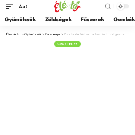
Aa
Gyümölcsök
Zöldségek
Fűszerek
Gombá
Éléstár.hu
>
Gyümölcsök
>
Gesztenye
>
Bouche de Bétizac: a francia hibrid gesztenye, amely nagy termést hoz és ellenálló a betegségekkel szemben
GESZTENYE