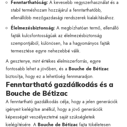
Fenntarthatóság:
A kevesebb vegyszerhasználat és a
stabil terméshozam hozzájárul a fenntarthatóbb,
ellenállóbb mezőgazdasági rendszerek kialakításához.
Élelmezésbiztonság:
A megbízhatóan termő, ellenálló
fajták kulcsfontosságúak az élelmezésbiztonság
szempontjából, különösen, ha a hagyományos fajták
termesztése egyre nehezebbé válik.
A gesztenye, mint értékes élelmiszerforrás, egyre
fontosabb lehet a jövőben, és a
Bouche de Bétizac
biztosítja, hogy ez a lehetőség fennmaradjon.
Fenntartható gazdálkodás és a
Bouche de Bétizac
A fenntartható gazdálkodás célja, hogy a jelen generációk
igényeit kielégítse anélkül, hogy a jövő generációk
képességét veszélyeztetné saját szükségleteik
kielégítésére. A
Bouche de Bétizac
fajta tökéletesen