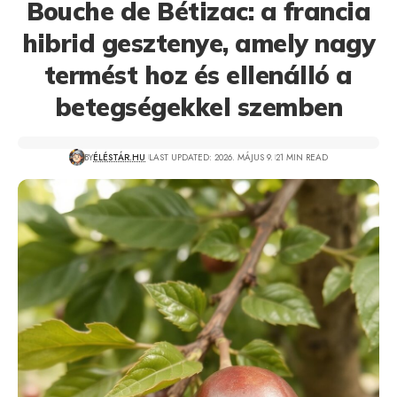
Bouche de Bétizac: a francia
hibrid gesztenye, amely nagy
termést hoz és ellenálló a
betegségekkel szemben
BY
ÉLÉSTÁR.HU
LAST UPDATED: 2026. MÁJUS 9.
21 MIN READ