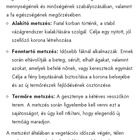
mennyiségének és minőségének szabályozásában, valamint
a fa egészségének megőrzésében.
Alakító metszés:
Fiatal korban történik, a stabil
vázágrendszer kialakítására szolgál. Célja egy nyitott, jól
szellőző korona létrehozása.
Fenntartó metszés:
Idősebb fáknál alkalmazzák. Ennek
során eltávolítják a beteg, sérült, elhalt ágakat, valamint
azokat, amelyek befelé nőnek, vagy keresztezik egymást.
Célja a fény bejutásának biztosítása a korona belsejébe
és az új termőrészek fejlődésének ösztönzése.
Termőre metszés:
A gesztenye a kétéves vesszőkön
terem. A metszés során figyelembe kell venni ezt a
sajátosságot, és úgy kell ritkítani, hogy elegendő új
termőág maradjon.
A metszést általában a vegetációs időszak végén, télen