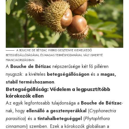
A BOUCHE DE BÉTIZAC HIBRID GESZTENYE KIEMELKEDŐ
BETEGSÉGÁLLÓSÁGÁVAL ÉS MAGAS TERMÉSHOZAMÁVAL VÁLT ISMERTTÉ
FRANCIAORSZÁGBAN.
A
Bouche de Bétizac
népszerűsége két fő pilléren
nyugszik: a kivételes
betegségállóságon
és a
magas,
stabil terméshozamon
.
Betegségállóság: Védelem a legpusztítóbb
kórokozók ellen
Az egyik legfontosabb tulajdonsága a
Bouche de Bétizac
-
nak, hogy
ellenálló a gesztenyerákkal
(
Cryphonectria
parasitica
) és a
tintahalbetegséggel
(
Phytophthora
cinnamomi
) szemben. Ezek a kórokozók globálisan a