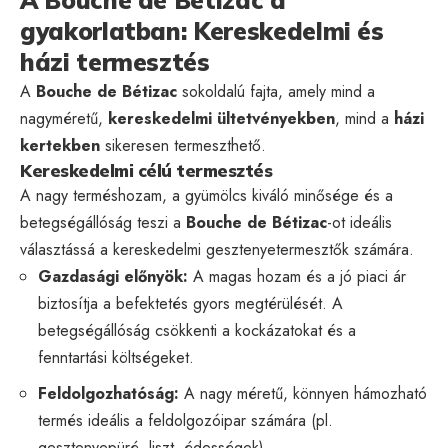
gyakorlatban: Kereskedelmi és
házi termesztés
A
Bouche de Bétizac
sokoldalú fajta, amely mind a
nagyméretű,
kereskedelmi ültetvényekben
, mind a
házi
kertekben
sikeresen termeszthető.
Kereskedelmi célú termesztés
A nagy terméshozam, a gyümölcs kiváló minősége és a
betegségállóság teszi a
Bouche de Bétizac
-ot ideális
választássá a kereskedelmi gesztenyetermesztők számára.
Gazdasági előnyök:
A magas hozam és a jó piaci ár
biztosítja a befektetés gyors megtérülését. A
betegségállóság csökkenti a kockázatokat és a
fenntartási költségeket.
Feldolgozhatóság:
A nagy méretű, könnyen hámozható
termés ideális a feldolgozóipar számára (pl.
gesztenyepüré, liszt, édességek).