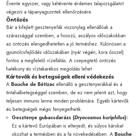
Évente egyszer, vagy kétévente érdemes talajvizsgálatot
végezni a tápanyagszintek ellenőrzésére.
Öntözés
Bár a kifejlett gesztenyefák viszonylag ellenállóak a
szárazsággal szemben, a hosszú, aszályos időszakokban
az öntözés elengedhetetlen a jó terméshez. Különösen a
gyümölcsfejlődés időszakában (nyár végén, kora ősszel)
fontos a megfelelő vízellátás. A csepegtető öntözés
hatékony és víztakarékos megoldás lehet.
Kártevők és betegségek elleni védekezés
A
Bouche de Bétizac
ellenálló a gesztenyerákkal és a
tintahalbetegséggel szemben, de ez nem jelenti azt, hogy
teljesen immunis lenne minden problémára. Egyéb kártevők
és betegségek mégis fenyegethetik.
Gesztenye gubacsdarázs (
Dryocosmus kuriphilus
):
Ez a kártevő Európában is elterjedt, és súlyos károkat
okozhat a termésben és a fa növekedésében. A
Bouche