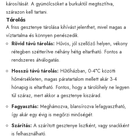
károsítását. A gyümölcsöket a burkuktól megtisztítva,
szárazon kell tartani.
Tárolás
A friss gesztenye tárolása kihívást jelenthet, mivel magas a
víztartalma és könnyen penészedik.
Rövid távú tárolás:
Hűvös, jól szellőző helyen, vékony
rétegben szétterítve néhány hétig eltartható. Fontos a
rendszeres átválogatás.
Hosszú távú tárolás:
Hűtőházban, 0-4°C közötti
hőmérsékleten, magas páratartalom mellett akár 3-4
hónapig is eltartható. Fontos, hogy a tárolóhely ne legyen
túl száraz, mert akkor a gesztenye kiszárad.
Fagyasztás:
Meghámozva, blansírozva lefagyasztható,
így akár egy évig is megőrzi minőségét.
Szárítás:
A szárított gesztenye lisztként, vagy snackként
is felhasználható.