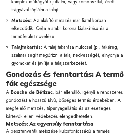
komplex műtrágyát kijuttatni, vagy komposzttal, érett
trágyával táplálni a talajt.
Metszés:
Az alakító metszés már fiatal korban
elkezdődik. Célja a stabil korona kialakítása és a
termőfelület növelése.
Talajtakartás:
A talaj takarása mulccsal (pl. fakéreg,
szalma) segít megőrizni a talaj nedvességét, elnyomja a
gyomokat és javítja a talajszerkezetet.
Gondozás és fenntartás: A termő
fák egészsége
A
Bouche de Bétizac
, bár ellenálló, igényli a rendszeres
gondozást a hosszú távú, bőséges termés érdekében. A
megfelelő metszés, tápanyagellátás és az esetleges
kártevők elleni védekezés elengedhetetlen.
Metszés: Az egyensúly fenntartása
A gesztenyefák metszése kulcsfontosságú a termés