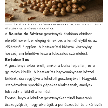
A BETAKARÍTÁS IDEÁLIS IDŐSZAKA SZEPTEMBER VÉGE, AMIKOR A GESZTENYÉK
MÁR KEMÉNYEK ÉS KÖNNYEN TÁROLHATÓK.
A
Bouche de Bétizac
gesztenyék általában október
elejétől november elejéig érnek be, a termőhelytől és az
időjárástól függően. A betakarítási időszak viszonylag
hosszú, ami lehetővé teszi a fokozatos szüretelést.
Betakarítás
A gesztenye akkor érett, amikor a burka felpattan, és a
gyümölcs kihullik. A betakarítás hagyományosan kézzel
történik, összegyűjtve a lehullott gesztenyéket. Nagyobb
ültetvényeken speciális gépeket alkalmaznak, amelyek
felszedik a földről a termést.
Fontos, hogy a lehullott gesztenyéket minél hamarabb
összegyűjtsük, hogy elkerüljük a penészedést és a kártevők