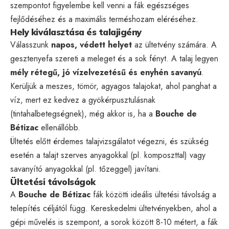
szempontot figyelembe kell venni a fák egészséges
fejlődéséhez és a maximális terméshozam eléréséhez.
Hely kiválasztása és talajigény
Válasszunk
napos, védett helyet
az ültetvény számára. A
gesztenyefa szereti a meleget és a sok fényt. A talaj legyen
mély rétegű, jó vízelvezetésű és enyhén savanyú
.
Kerüljük a meszes, tömör, agyagos talajokat, ahol panghat a
víz, mert ez kedvez a gyökérpusztulásnak
(tintahalbetegségnek), még akkor is, ha a
Bouche de
Bétizac
ellenállóbb.
Ültetés előtt érdemes talajvizsgálatot végezni, és szükség
esetén a talajt szerves anyagokkal (pl. komposzttal) vagy
savanyító anyagokkal (pl. tőzeggel) javítani.
Ültetési távolságok
A
Bouche de Bétizac
fák közötti ideális ültetési távolság a
telepítés céljától függ. Kereskedelmi ültetvényekben, ahol a
gépi művelés is szempont, a sorok között 8-10 métert, a fák