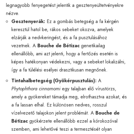
legnagyobb fenyegetést jelentik a gesztenyeültetvényekre
nézve.
Gesztenyerák:
Ez a gombás betegség a fa kérgén
keresztül hatol be, rákos sebeket okozva, amelyek
elzárják a nedvkeringést, és a fa pusztulásához
vezetnek. A
Bouche de Bétizac
genetikailag
ellenállóbb, ami azt jelenti, hogy a fertőzés esetén is
képes hatékonyan védekezni, vagy a sebeket lokalizálni,
így a fa túlélési esélyei drasztikusan megnőnek.
Tintahalbetegség (Gyökérpusztulás):
A
Phytophthora cinnamomi
egy talajban élő vírustörzs,
amely a gyökereket támadja meg, elrothasztva azokat, és
a fa lassan elhal. Ez különösen nedves, rosszul
vízelvezető talajokon jelent problémát. A
Bouche de
Bétizac
gyökérzete ellenállóbb ezzel a kórokozóval
szemben, ami lehetővé teszi a termesztését olyan