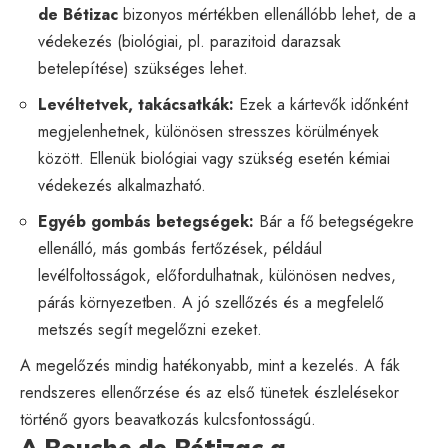
de Bétizac
bizonyos mértékben ellenállóbb lehet, de a
védekezés (biológiai, pl. parazitoid darazsak
betelepítése) szükséges lehet.
Levéltetvek, takácsatkák:
Ezek a kártevők időnként
megjelenhetnek, különösen stresszes körülmények
között. Ellenük biológiai vagy szükség esetén kémiai
védekezés alkalmazható.
Egyéb gombás betegségek:
Bár a fő betegségekre
ellenálló, más gombás fertőzések, például
levélfoltosságok, előfordulhatnak, különösen nedves,
párás környezetben. A jó szellőzés és a megfelelő
metszés segít megelőzni ezeket.
A megelőzés mindig hatékonyabb, mint a kezelés. A fák
rendszeres ellenőrzése és az első tünetek észlelésekor
történő gyors beavatkozás kulcsfontosságú.
A Bouche de Bétizac a