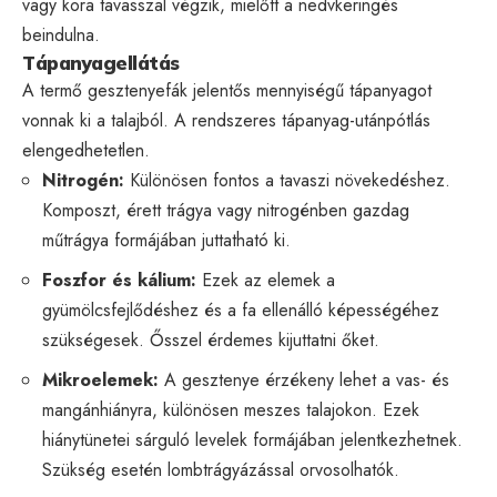
vagy kora tavasszal végzik, mielőtt a nedvkeringés
beindulna.
Tápanyagellátás
A termő gesztenyefák jelentős mennyiségű tápanyagot
vonnak ki a talajból. A rendszeres tápanyag-utánpótlás
elengedhetetlen.
Nitrogén:
Különösen fontos a tavaszi növekedéshez.
Komposzt, érett trágya vagy nitrogénben gazdag
műtrágya formájában juttatható ki.
Foszfor és kálium:
Ezek az elemek a
gyümölcsfejlődéshez és a fa ellenálló képességéhez
szükségesek. Ősszel érdemes kijuttatni őket.
Mikroelemek:
A gesztenye érzékeny lehet a vas- és
mangánhiányra, különösen meszes talajokon. Ezek
hiánytünetei sárguló levelek formájában jelentkezhetnek.
Szükség esetén lombtrágyázással orvosolhatók.