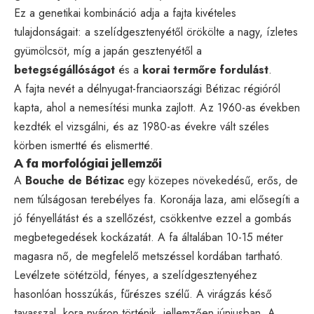
Ez a genetikai kombináció adja a fajta kivételes
tulajdonságait: a szelídgesztenyétől örökölte a nagy, ízletes
gyümölcsöt, míg a japán gesztenyétől a
betegségállóságot
és a
korai termőre fordulást
.
A fajta nevét a délnyugat-franciaországi Bétizac régióról
kapta, ahol a nemesítési munka zajlott. Az 1960-as években
kezdték el vizsgálni, és az 1980-as évekre vált széles
körben ismertté és elismertté.
A fa morfológiai jellemzői
A
Bouche de Bétizac
egy közepes növekedésű, erős, de
nem túlságosan terebélyes fa. Koronája laza, ami elősegíti a
jó fényellátást és a szellőzést, csökkentve ezzel a gombás
megbetegedések kockázatát. A fa általában 10-15 méter
magasra nő, de megfelelő metszéssel kordában tartható.
Levélzete sötétzöld, fényes, a szelídgesztenyéhez
hasonlóan hosszúkás, fűrészes szélű. A virágzás késő
tavasszal, kora nyáron történik, jellemzően júniusban. A