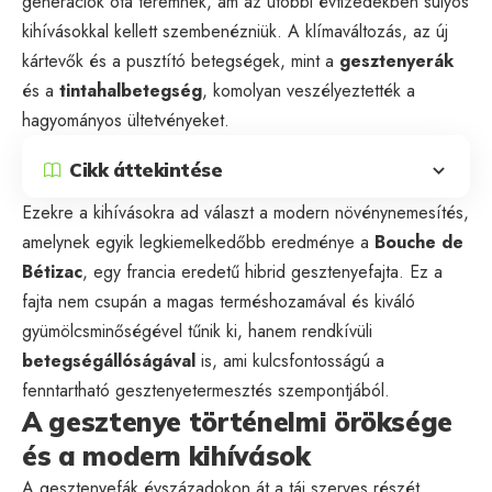
generációk óta teremnek, ám az utóbbi évtizedekben súlyos
kihívásokkal kellett szembenézniük. A klímaváltozás, az új
kártevők és a pusztító betegségek, mint a
gesztenyerák
és a
tintahalbetegség
, komolyan veszélyeztették a
hagyományos ültetvényeket.
Cikk áttekintése
Ezekre a kihívásokra ad választ a modern növénynemesítés,
amelynek egyik legkiemelkedőbb eredménye a
Bouche de
Bétizac
, egy francia eredetű hibrid gesztenyefajta. Ez a
fajta nem csupán a magas terméshozamával és kiváló
gyümölcsminőségével tűnik ki, hanem rendkívüli
betegségállóságával
is, ami kulcsfontosságú a
fenntartható gesztenyetermesztés szempontjából.
A gesztenye történelmi öröksége
és a modern kihívások
A gesztenyefák évszázadokon át a táj szerves részét