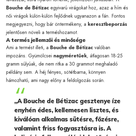
Bouche de Bétizac
egyivarú virágokat hoz, azaz a hím és
női virágok külön-külön fejlődnek ugyanazon a fán. Fontos
megjegyezni, hogy bár öntermékeny, a
keresztbeporzás
jelentősen növeli a terméshozamot.
A termés jellemzői és minősége
Ami a termést illeti, a
Bouche de Bétizac
valóban
impozáns. Gyümölcsei
nagyméretűek
, átlagosan 18-25
gramm súlyúak, de nem ritka a 30 grammot meghaladó
példány sem. A héj fényes, sötétbarna, könnyen
hámozható, ami nagy előny a feldolgozás során.
„A Bouche de Bétizac gesztenye íze
enyhén édes, kellemesen lisztes, és
kiválóan alkalmas sütésre, főzésre,
valamint friss fogyasztásra is. A