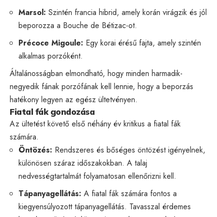
Marsol:
Szintén francia hibrid, amely korán virágzik és jól
beporozza a Bouche de Bétizac-ot.
Précoce Migoule:
Egy korai érésű fajta, amely szintén
alkalmas porzóként.
Általánosságban elmondható, hogy minden harmadik-
negyedik fának porzófának kell lennie, hogy a beporzás
hatékony legyen az egész ültetvényen.
Fiatal fák gondozása
Az ültetést követő első néhány év kritikus a fiatal fák
számára.
Öntözés:
Rendszeres és bőséges öntözést igényelnek,
különösen száraz időszakokban. A talaj
nedvességtartalmát folyamatosan ellenőrizni kell.
Tápanyagellátás:
A fiatal fák számára fontos a
kiegyensúlyozott tápanyagellátás. Tavasszal érdemes