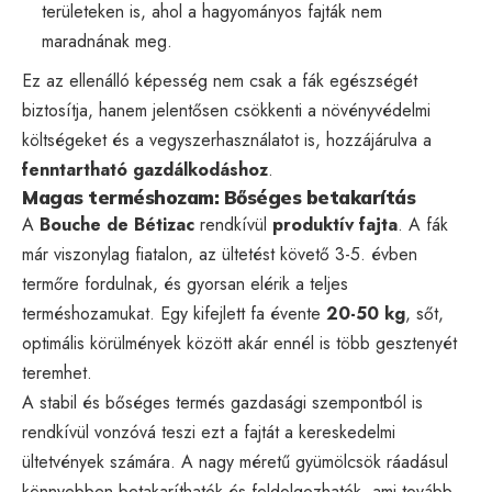
területeken is, ahol a hagyományos fajták nem
maradnának meg.
Ez az ellenálló képesség nem csak a fák egészségét
biztosítja, hanem jelentősen csökkenti a növényvédelmi
költségeket és a vegyszerhasználatot is, hozzájárulva a
fenntartható gazdálkodáshoz
.
Magas terméshozam: Bőséges betakarítás
A
Bouche de Bétizac
rendkívül
produktív fajta
. A fák
már viszonylag fiatalon, az ültetést követő 3-5. évben
termőre fordulnak, és gyorsan elérik a teljes
terméshozamukat. Egy kifejlett fa évente
20-50 kg
, sőt,
optimális körülmények között akár ennél is több gesztenyét
teremhet.
A stabil és bőséges termés gazdasági szempontból is
rendkívül vonzóvá teszi ezt a fajtát a kereskedelmi
ültetvények számára. A nagy méretű gyümölcsök ráadásul
könnyebben betakaríthatók és feldolgozhatók, ami tovább