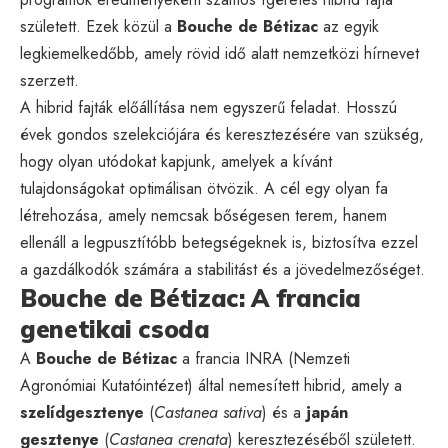
született. Ezek közül a
Bouche de Bétizac
az egyik
legkiemelkedőbb, amely rövid idő alatt nemzetközi hírnevet
szerzett.
A hibrid fajták előállítása nem egyszerű feladat. Hosszú
évek gondos szelekciójára és keresztezésére van szükség,
hogy olyan utódokat kapjunk, amelyek a kívánt
tulajdonságokat optimálisan ötvözik. A cél egy olyan fa
létrehozása, amely nemcsak bőségesen terem, hanem
ellenáll a legpusztítóbb betegségeknek is, biztosítva ezzel
a gazdálkodók számára a stabilitást és a jövedelmezőséget.
Bouche de Bétizac: A francia
genetikai csoda
A
Bouche de Bétizac
a francia INRA (Nemzeti
Agronómiai Kutatóintézet) által nemesített hibrid, amely a
szelídgesztenye
(
Castanea sativa
) és a
japán
gesztenye
(
Castanea crenata
) keresztezéséből született.