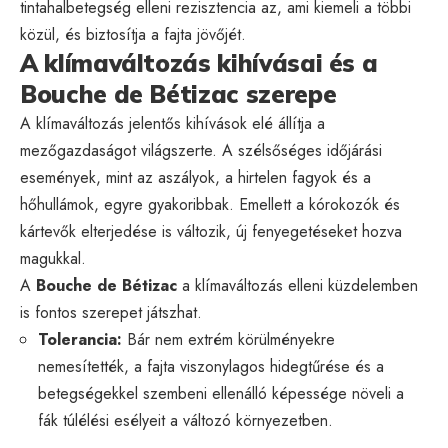
tintahalbetegség elleni rezisztencia az, ami kiemeli a többi
közül, és biztosítja a fajta jövőjét.
A klímaváltozás kihívásai és a
Bouche de Bétizac szerepe
A klímaváltozás jelentős kihívások elé állítja a
mezőgazdaságot világszerte. A szélsőséges időjárási
események, mint az aszályok, a hirtelen fagyok és a
hőhullámok, egyre gyakoribbak. Emellett a kórokozók és
kártevők elterjedése is változik, új fenyegetéseket hozva
magukkal.
A
Bouche de Bétizac
a klímaváltozás elleni küzdelemben
is fontos szerepet játszhat.
Tolerancia:
Bár nem extrém körülményekre
nemesítették, a fajta viszonylagos hidegtűrése és a
betegségekkel szembeni ellenálló képessége növeli a
fák túlélési esélyeit a változó környezetben.