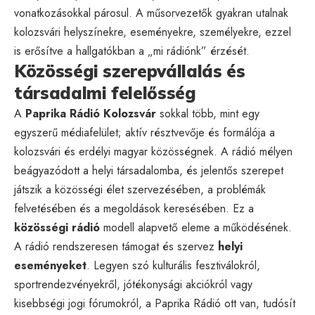
vonatkozásokkal párosul. A műsorvezetők gyakran utalnak
kolozsvári helyszínekre, eseményekre, személyekre, ezzel
is erősítve a hallgatókban a „mi rádiónk” érzését.
Közösségi szerepvállalás és
társadalmi felelősség
A
Paprika Rádió Kolozsvár
sokkal több, mint egy
egyszerű médiafelület; aktív résztvevője és formálója a
kolozsvári és erdélyi magyar közösségnek. A rádió mélyen
beágyazódott a helyi társadalomba, és jelentős szerepet
játszik a közösségi élet szervezésében, a problémák
felvetésében és a megoldások keresésében. Ez a
közösségi rádió
modell alapvető eleme a működésének.
A rádió rendszeresen támogat és szervez
helyi
eseményeket
. Legyen szó kulturális fesztiválokról,
sportrendezvényekről, jótékonysági akciókról vagy
kisebbségi jogi fórumokról, a Paprika Rádió ott van, tudósít