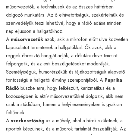
műsorvezetők, a technikusok és az összes háttérben
dolgozó munkatárs. Az ő elhivatottságuk, szakértelmük és
szenvedélyük teszi lehetővé, hogy a rádió adása minden
nap eljusson a hallgatókhoz.
A
műsorvezetők
azok, akik a mikrofon előtt ülve közvetlen
kapcsolatot teremtenek a hallgatókkal. Ők azok, akik a
reggeli ébresztő hangját adják, a délutáni drive-time-ot
felpörgetik, és az esti beszélgetéseket moderálják.
Személyiségük, humorérzékük és tájékozottságuk alapvető
fontosságú a hallgatói élmény szempontjából. A
Paprika
Rádió
büszke arra, hogy felkészült, karizmatikus és a
közösségben is aktív műsorvezetőkkel dolgozik, akik nem
csak a stúdióban, hanem a helyi eseményeken is gyakran
feltűnnek.
A
szerkesztőség
az a műhely, ahol a hírek születnek, a
riportok készülnek, és a műsorok tartalmát összeállítják. Az