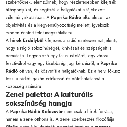
szakértőknek, elemzőknek, hogy részletesebben kifejtsék
álláspontjukat, és segítsék a hallgatókat a tájékozott
véleményalkotásban. A
Paprika Rádió
elkötelezett az
objektivitás és a kiegyensúlyozottság mellett, igyekszik
minden érintett felet megszólaltatni.
A
hírek Erdélyből
kifejezés a rádió esetében azt jelenti,
hogy a régió sokszínűségét, kihívásait és szépségeit is
bemutatja. Legyen szó egy falusi iskoláról, egy városi
fesztiválról vagy egy kisebbségi jogi kérdésről, a
Paprika
Rádió
ott van, és közvetíti a hallgatóknak. Ez a helyi fókusz
teszi a rádiót igazán értékessé és pótolhatatlanná a
közösség számára.
Zenei paletta: A kulturális
sokszínűség hangja
A
Paprika Rádió Kolozsvár
nem csak a hírek forrása,
hanem a zene otthona is. A zenei szerkesztés filozófiája
tükrözi a rádió küldetését: egyaránt teret ad a
magyar