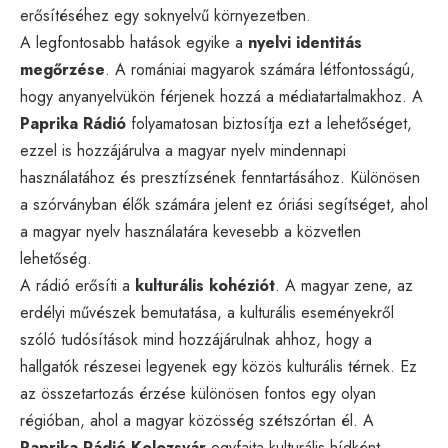
erősítéséhez egy soknyelvű környezetben.
A legfontosabb hatások egyike a
nyelvi identitás
megőrzése
. A romániai magyarok számára létfontosságú,
hogy anyanyelvükön férjenek hozzá a médiatartalmakhoz. A
Paprika Rádió
folyamatosan biztosítja ezt a lehetőséget,
ezzel is hozzájárulva a magyar nyelv mindennapi
használatához és presztízsének fenntartásához. Különösen
a szórványban élők számára jelent ez óriási segítséget, ahol
a magyar nyelv használatára kevesebb a közvetlen
lehetőség.
A rádió erősíti a
kulturális kohéziót
. A magyar zene, az
erdélyi művészek bemutatása, a kulturális eseményekről
szóló tudósítások mind hozzájárulnak ahhoz, hogy a
hallgatók részesei legyenek egy közös kulturális térnek. Ez
az összetartozás érzése különösen fontos egy olyan
régióban, ahol a magyar közösség szétszórtan él. A
Paprika Rádió Kolozsvár
egyfajta kulturális hídként