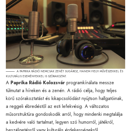
A PAPRIKA RÁDIÓ NEMCSAK ZENÉT SUGÁROZ, HANEM HELYI MŰVÉSZEKKEL ÉS
KULTURÁLIS ESEMÉNYEKKEL IS SZÓRAKOZTAT.
A
Paprika Rádió Kolozsvár
programkínálata messze
túlmutat a híreken és a zenén. A rádió célja, hogy teljes
körű szórakoztatást és kikapcsolódást nyújtson hallgatóinak,
a reggeli ébredéstől az esti lefekvésig. A változatos
műsorstruktúra gondoskodik arról, hogy mindenki megtalálja
a kedvére való tartalmat, legyen szó humorról, játékról,
beszélgetésről vagy kulturális érdekességekről.