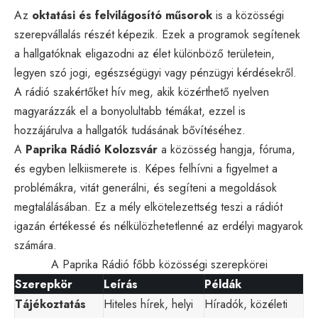
Az
oktatási és felvilágosító műsorok
is a közösségi
szerepvállalás részét képezik. Ezek a programok segítenek
a hallgatóknak eligazodni az élet különböző területein,
legyen szó jogi, egészségügyi vagy pénzügyi kérdésekről.
A rádió szakértőket hív meg, akik közérthető nyelven
magyarázzák el a bonyolultabb témákat, ezzel is
hozzájárulva a hallgatók tudásának bővítéséhez.
A
Paprika Rádió Kolozsvár
a közösség hangja, fóruma,
és egyben lelkiismerete is. Képes felhívni a figyelmet a
problémákra, vitát generálni, és segíteni a megoldások
megtalálásában. Ez a mély elkötelezettség teszi a rádiót
igazán értékessé és nélkülözhetetlenné az erdélyi magyarok
számára.
A Paprika Rádió főbb közösségi szerepkörei
Szerepkör
Leírás
Példák
Tájékoztatás
Hiteles hírek, helyi
Híradók, közéleti