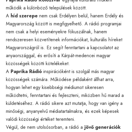
működik a különböző települések között.
A
híd szerepe
nem csak Erdélyen belül, hanem Erdély és
Magyarország között is megfigyelhető. A rádió programjai
nem csak a helyi eseményekre fókuszálnak, hanem
rendszeresen közvetítenek információkat, kulturális híreket
Magyarországról is. Ez segít fenntartani a kapcsolatot az
anyaországgal, és erősíti a Kárpát-medencei magyar
közösségek közötti kötelékeket.
A
Paprika Rádió
inspirációként is szolgál más magyar
közösségek számára. Működése példaként állhat arra,
hogyan lehet egy kisebbségi médiumot sikeresen
működtetni, fenntartani és fejleszteni, miközben hű marad a
küldetéséhez. A rádió sikere azt mutatja, hogy van igény a
minőségi, anyanyelvű médiatartalmakra, és ezek képesek
valódi közösségi értéket teremteni.
Végül, de nem utolsósorban, a rádió a
jövő generációk