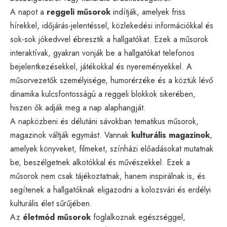
A napot a
reggeli műsorok
indítják, amelyek friss
hírekkel, időjárás-jelentéssel, közlekedési információkkal és
sok-sok jókedvvel ébresztik a hallgatókat. Ezek a műsorok
interaktívak, gyakran vonják be a hallgatókat telefonos
bejelentkezésekkel, játékokkal és nyereményekkel. A
műsorvezetők személyisége, humorérzéke és a köztük lévő
dinamika kulcsfontosságú a reggeli blokkok sikerében,
hiszen ők adják meg a nap alaphangját.
A napközbeni és délutáni sávokban tematikus műsorok,
magazinok váltják egymást. Vannak
kulturális magazinok
,
amelyek könyveket, filmeket, színházi előadásokat mutatnak
be, beszélgetnek alkotókkal és művészekkel. Ezek a
műsorok nem csak tájékoztatnak, hanem inspirálnak is, és
segítenek a hallgatóknak eligazodni a kolozsvári és erdélyi
kulturális élet sűrűjében.
Az
életmód műsorok
foglalkoznak egészséggel,