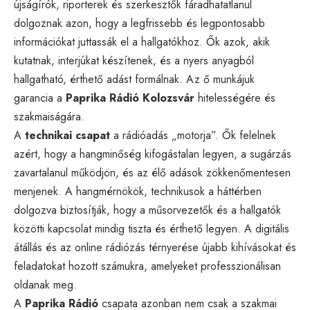
újságírók, riporterek és szerkesztők fáradhatatlanul
dolgoznak azon, hogy a legfrissebb és legpontosabb
információkat juttassák el a hallgatókhoz. Ők azok, akik
kutatnak, interjúkat készítenek, és a nyers anyagból
hallgatható, érthető adást formálnak. Az ő munkájuk
garancia a
Paprika Rádió Kolozsvár
hitelességére és
szakmaiságára.
A
technikai csapat
a rádióadás „motorja”. Ők felelnek
azért, hogy a hangminőség kifogástalan legyen, a sugárzás
zavartalanul működjön, és az élő adások zökkenőmentesen
menjenek. A hangmérnökök, technikusok a háttérben
dolgozva biztosítják, hogy a műsorvezetők és a hallgatók
közötti kapcsolat mindig tiszta és érthető legyen. A digitális
átállás és az online rádiózás térnyerése újabb kihívásokat és
feladatokat hozott számukra, amelyeket professzionálisan
oldanak meg.
A
Paprika Rádió
csapata azonban nem csak a szakmai