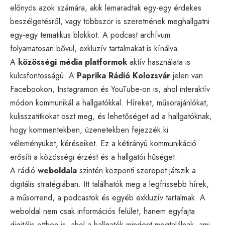
előnyös azok számára, akik lemaradtak egy-egy érdekes
beszélgetésről, vagy többször is szeretnének meghallgatni
egy-egy tematikus blokkot. A podcast archívum
folyamatosan bővül, exkluzív tartalmakat is kínálva.
A
közösségi média platformok
aktív használata is
kulcsfontosságú. A
Paprika Rádió Kolozsvár
jelen van
Facebookon, Instagramon és YouTube-on is, ahol interaktív
módon kommunikál a hallgatókkal. Híreket, műsorajánlókat,
kulisszatitkokat oszt meg, és lehetőséget ad a hallgatóknak,
hogy kommentekben, üzenetekben fejezzék ki
véleményüket, kéréseiket. Ez a kétirányú kommunikáció
erősíti a közösségi érzést és a hallgatói hűséget.
A rádió
weboldala
szintén központi szerepet játszik a
digitális stratégiában. Itt találhatók meg a legfrissebb hírek,
a műsorrend, a podcastok és egyéb exkluzív tartalmak. A
weboldal nem csak információs felület, hanem egyfajta
digitális otthon is, ahol a hallgatók mindent megtalálnak, ami