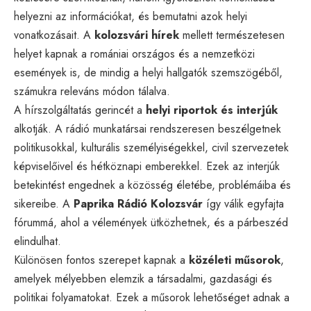
helyezni az információkat, és bemutatni azok helyi
vonatkozásait. A
kolozsvári hírek
mellett természetesen
helyet kapnak a romániai országos és a nemzetközi
események is, de mindig a helyi hallgatók szemszögéből,
számukra releváns módon tálalva.
A hírszolgáltatás gerincét a
helyi riportok és interjúk
alkotják. A rádió munkatársai rendszeresen beszélgetnek
politikusokkal, kulturális személyiségekkel, civil szervezetek
képviselőivel és hétköznapi emberekkel. Ezek az interjúk
betekintést engednek a közösség életébe, problémáiba és
sikereibe. A
Paprika Rádió Kolozsvár
így válik egyfajta
fórummá, ahol a vélemények ütközhetnek, és a párbeszéd
elindulhat.
Különösen fontos szerepet kapnak a
közéleti műsorok
,
amelyek mélyebben elemzik a társadalmi, gazdasági és
politikai folyamatokat. Ezek a műsorok lehetőséget adnak a