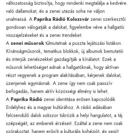
változatosság biztosítja, hogy mindenki megtalálja a kedvére
való dallamokat, és a zenei utazás soha ne váljon
unalmassá. A
Paprika Rádió Kolozsvár
zenei szerkesztői
gondosan válogatják a dalokat, figyelembe véve a hallgatói
visszajelzéseket és a zenei trendeket.
A
zenei műsorok
túlmutatnak a puszta lejátszási listákon.
Kívánságműsorok, tematikus blokkok, új albumok bemutatói
és interjúk zenészekkel gazdagítják a kínálatot. Ezek a
műsorok lehetőséget adnak a hallgatóknak, hogy aktívan
részt vegyenek a program alakításában, kérjenek dalokat,
üzenjenek egymásnak. A zene így nem csak passzív
befogadás, hanem aktív közösségi élmény is lehet.
A
Paprika Rádió
zenei identitása erősen kapcsolódik
Erdélyhez és a magyar kultúrához. A rádió adásában
felcsendülő dalok sokszor tükrözik a helyi hangulatot, a táj
szépségét, az emberek érzéseit. Ezáltal a zene nem csak
szórakoztat, hanem erősíti a kulturális kohéziót, és segít