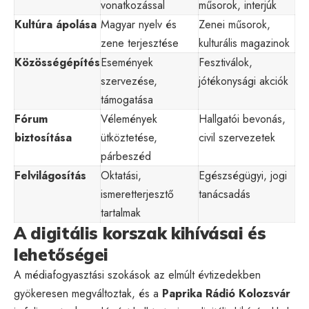
vonatkozással
műsorok, interjúk
Kultúra ápolása
Magyar nyelv és
Zenei műsorok,
zene terjesztése
kulturális magazinok
Közösségépítés
Események
Fesztiválok,
szervezése,
jótékonysági akciók
támogatása
Fórum
Vélemények
Hallgatói bevonás,
biztosítása
ütköztetése,
civil szervezetek
párbeszéd
Felvilágosítás
Oktatási,
Egészségügyi, jogi
ismeretterjesztő
tanácsadás
tartalmak
A digitális korszak kihívásai és
lehetőségei
A médiafogyasztási szokások az elmúlt évtizedekben
gyökeresen megváltoztak, és a
Paprika Rádió Kolozsvár