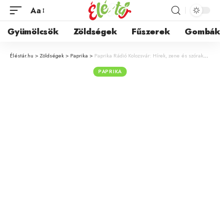
Aa
Gyümölcsök
Zöldségek
Fűszerek
Gombá
Éléstár.hu
>
Zöldségek
>
Paprika
>
Paprika Rádió Kolozsvár: Hírek, zene és szórakoztatás Erdélyből
PAPRIKA