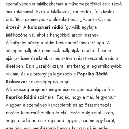
személyesen is találkozhatnak a műsorvezetőkkel és a rádió
munkatársaival. Ezek a találkozók, koncertek, fesztiválok
erősítik a személyes kötelékeket és a „Paprika Család”
érzését. A
kolozsvári rádió
így válik egyfajta
találkozóhellyé, ahol a hangokból arcok lesznek.
A hallgatói hűség a rádió fennmaradásának záloga. A
hűséges hallgatók nem csak hallgatják a rádiót, hanem
ajánlják ismerőseiknek is, és aktívan részt vesznek a rádió
életében. Ez a „szájról szájra” marketing a leghatékonyabb
reklám, és ez bizonyítja leginkább a
Paprika Rádió
Kolozsvár
közösségépítő erejét.
A közösség erejének megértése és ápolása alapvető a
Paprika Rádió
számára. Tudják, hogy a mai, felgyorsult
világban a személyes kapcsolatok és az összetartozás
érzése felbecsülhetetlen értékű. Ezért dolgoznak azon,
hogy a rádió ne csak egy adó legyen, hanem egy barát,
egy társ, egy megbízható hang a kolozsvári és erdélyi