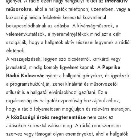
igényel. A rádió ezért nagy hangsúlyt fektet az
interaktív
műsorokra
, ahol a hallgatók telefonon, üzenetben, vagy a
közösségi média felületein keresztül közvetlenül
bekapcsolódhatnak az adásba. A kívánságműsorok, a
véleménykutatások, a nyereményjátékok mind azt a célt
szolgálják, hogy a hallgatók aktív részesei legyenek a rádió
életének.
A visszajelzések, legyen szó dicséretről, kritikáról vagy
javaslatról, mindig komoly figyelmet kapnak. A
Paprika
Rádió Kolozsvár
nyitott a hallgatói igényekre, és igyekszik
a programstruktúráját, zenei kínálatát és műsorvezetői
stílusát is a hallgatói elvárásokhoz igazítani. Ez a
rugalmasság és hallgatóközpontúság hozzájárul ahhoz,
hogy a rádió folyamatosan megújuljon és releváns maradjon.
A
közösségi érzés megteremtése
nem csak az
adásokon keresztül valósul meg. A rádió rendszeresen
szervez vagy támogat olyan eseményeket, ahol a hallgatók