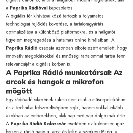
a
Paprika Rádióval
kapcsolatos.
A digitális tér kihívásai közé tartozik a folyamatos
technológiai fejlődés követése, a tartalomgyártás
optimalizálása a különböző platformokra, és a hallgatói
figyelem megragadása a hatalmas online kínálatban. A
Paprika Rádió
csapata azonban elkötelezett amellett, hogy
innovatív megoldásokkal és minőségi tartalommal tartsa fenn
relevanciáját a digitális korban is.
A Paprika Rádió munkatársai: Az
arcok és hangok a mikrofon
mögött
Egy rádióadó sikerének kulcsa nem csak a műsorpolitikában
és a technikai felszereltségben rejlik, hanem sokkal inkább
azokban az emberekben, akik nap mint nap dolgoznak érte.
A
Paprika Rádió Kolozsvár
esetében ez különösen igaz,
hiszen a rádió hangja, arca és lelke a szerkesztőség, a