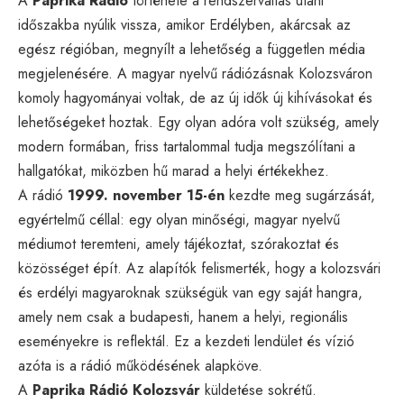
A
Paprika Rádió
története a rendszerváltás utáni
időszakba nyúlik vissza, amikor Erdélyben, akárcsak az
egész régióban, megnyílt a lehetőség a független média
megjelenésére. A magyar nyelvű rádiózásnak Kolozsváron
komoly hagyományai voltak, de az új idők új kihívásokat és
lehetőségeket hoztak. Egy olyan adóra volt szükség, amely
modern formában, friss tartalommal tudja megszólítani a
hallgatókat, miközben hű marad a helyi értékekhez.
A rádió
1999. november 15-én
kezdte meg sugárzását,
egyértelmű céllal: egy olyan minőségi, magyar nyelvű
médiumot teremteni, amely tájékoztat, szórakoztat és
közösséget épít. Az alapítók felismerték, hogy a kolozsvári
és erdélyi magyaroknak szükségük van egy saját hangra,
amely nem csak a budapesti, hanem a helyi, regionális
eseményekre is reflektál. Ez a kezdeti lendület és vízió
azóta is a rádió működésének alapköve.
A
Paprika Rádió Kolozsvár
küldetése sokrétű.