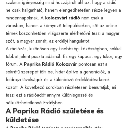
szakmai igényesség mind hozzájárult ahhoz, hogy a rádió
ne csak hallgatható, hanem elengedhetetlen része legyen a
mindennapoknak. A
kolozsvári rádió
nem csak a
városban, hanem a környező településeken, sőt az online
térnek köszönhetően világszerte elérhetővé teszi a magyar
szót, a magyar zenét, az erdélyi hangulatot.
A rádiózás, különösen egy kisebbségi közösségben, sokkal
többet jelent puszta adásnál. Ez egy kapocs, egy tükör, egy
fórum. A
Paprika Rádió Kolozsvár
pontosan ezt a
sokrétű szerepet tölti be, hidat építve a generációk, a
földrajzi távolságok és a különböző érdeklődési körök
között. A következő sorokban részletesen bemutatjuk, mi
teszi ezt a rádióadót annyira különlegessé és
nélkülözhetetlenné Erdélyben.
A Paprika Rádió születése és
küldetése