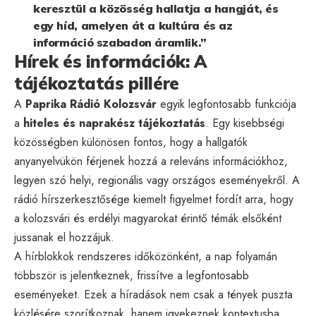
keresztül a közösség hallatja a hangját, és
egy híd, amelyen át a kultúra és az
információ szabadon áramlik.”
Hírek és információk: A
tájékoztatás pillére
A
Paprika Rádió Kolozsvár
egyik legfontosabb funkciója
a
hiteles és naprakész tájékoztatás
. Egy kisebbségi
közösségben különösen fontos, hogy a hallgatók
anyanyelvükön férjenek hozzá a releváns információkhoz,
legyen szó helyi, regionális vagy országos eseményekről. A
rádió hírszerkesztősége kiemelt figyelmet fordít arra, hogy
a kolozsvári és erdélyi magyarokat érintő témák elsőként
jussanak el hozzájuk.
A hírblokkok rendszeres időközönként, a nap folyamán
többször is jelentkeznek, frissítve a legfontosabb
eseményeket. Ezek a híradások nem csak a tények puszta
közlésére szorítkoznak, hanem igyekeznek kontextusba