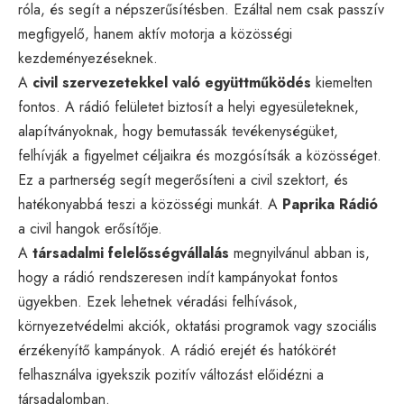
róla, és segít a népszerűsítésben. Ezáltal nem csak passzív
megfigyelő, hanem aktív motorja a közösségi
kezdeményezéseknek.
A
civil szervezetekkel való együttműködés
kiemelten
fontos. A rádió felületet biztosít a helyi egyesületeknek,
alapítványoknak, hogy bemutassák tevékenységüket,
felhívják a figyelmet céljaikra és mozgósítsák a közösséget.
Ez a partnerség segít megerősíteni a civil szektort, és
hatékonyabbá teszi a közösségi munkát. A
Paprika Rádió
a civil hangok erősítője.
A
társadalmi felelősségvállalás
megnyilvánul abban is,
hogy a rádió rendszeresen indít kampányokat fontos
ügyekben. Ezek lehetnek véradási felhívások,
környezetvédelmi akciók, oktatási programok vagy szociális
érzékenyítő kampányok. A rádió erejét és hatókörét
felhasználva igyekszik pozitív változást előidézni a
társadalomban.