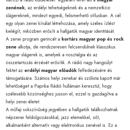
zenének
, az erdélyi tehetségeknek és a nemzetközi
slágereknek, mindezt egyedi, felismerhető stílusban. A cél
egy olyan zenei kínálat létrehozása, amely széles ízlést
kielégít, miközben erősíti a hallgatók magyar identitását.
A zenei program gerincét a
kortárs magyar pop és rock
zene
alkotja, de rendszeresen felcsendülnek klasszikus
magyar slágerek is, amelyek a nosztalgia és az
összetartozás érzését erősítik. A rádió nagy hangsúlyt
fektet az
erdélyi magyar előadók
felfedezésére és
támogatására. Számos helyi zenekar és szólista kapott már
lehetőséget a Paprika Rádió hullámain keresztül, hogy
szélesebb közönséghez jusson el, ezzel is gazdagítva a
helyi zenei életet.
A műfaji sokszínűség jegyében a hallgatók találkozhatnak
népzenei feldolgozásokkal, jazz elemekkel, sőt,
alkalmanként alternatív vagy elektronikus zenével is. Ez a