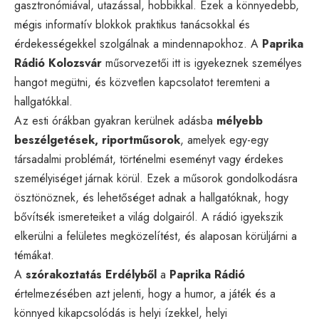
gasztronómiával, utazással, hobbikkal. Ezek a könnyedebb,
mégis informatív blokkok praktikus tanácsokkal és
érdekességekkel szolgálnak a mindennapokhoz. A
Paprika
Rádió Kolozsvár
műsorvezetői itt is igyekeznek személyes
hangot megütni, és közvetlen kapcsolatot teremteni a
hallgatókkal.
Az esti órákban gyakran kerülnek adásba
mélyebb
beszélgetések, riportműsorok
, amelyek egy-egy
társadalmi problémát, történelmi eseményt vagy érdekes
személyiséget járnak körül. Ezek a műsorok gondolkodásra
ösztönöznek, és lehetőséget adnak a hallgatóknak, hogy
bővítsék ismereteiket a világ dolgairól. A rádió igyekszik
elkerülni a felületes megközelítést, és alaposan körüljárni a
témákat.
A
szórakoztatás Erdélyből
a
Paprika Rádió
értelmezésében azt jelenti, hogy a humor, a játék és a
könnyed kikapcsolódás is helyi ízekkel, helyi