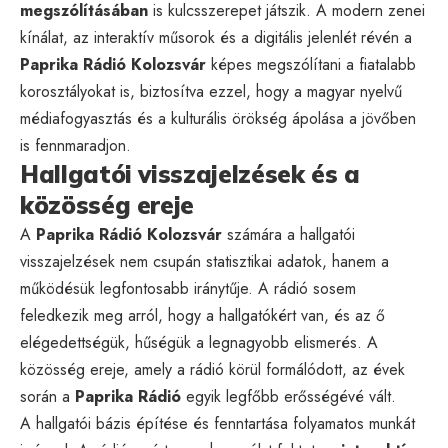
megszólításában
is kulcsszerepet játszik. A modern zenei
kínálat, az interaktív műsorok és a digitális jelenlét révén a
Paprika Rádió Kolozsvár
képes megszólítani a fiatalabb
korosztályokat is, biztosítva ezzel, hogy a magyar nyelvű
médiafogyasztás és a kulturális örökség ápolása a jövőben
is fennmaradjon.
Hallgatói visszajelzések és a
közösség ereje
A
Paprika Rádió Kolozsvár
számára a hallgatói
visszajelzések nem csupán statisztikai adatok, hanem a
működésük legfontosabb iránytűje. A rádió sosem
feledkezik meg arról, hogy a hallgatókért van, és az ő
elégedettségük, hűségük a legnagyobb elismerés. A
közösség ereje, amely a rádió körül formálódott, az évek
során a
Paprika Rádió
egyik legfőbb erősségévé vált.
A hallgatói bázis építése és fenntartása folyamatos munkát