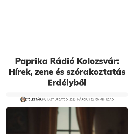
Paprika Rádió Kolozsvár:
Hírek, zene és szórakoztatás
Erdélyből
BY
ÉLÉSTÁR.HU
LAST UPDATED: 2026. MÁRCIUS 22.
28 MIN READ