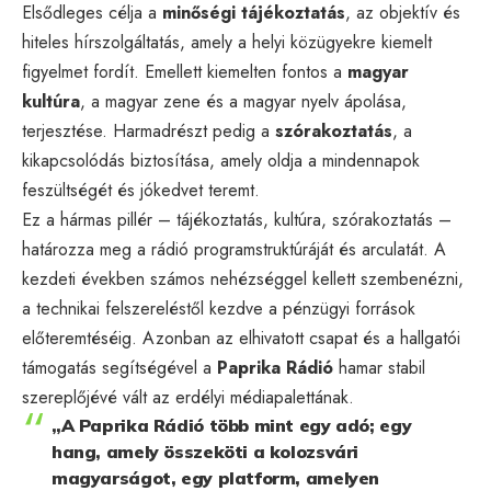
Elsődleges célja a
minőségi tájékoztatás
, az objektív és
hiteles hírszolgáltatás, amely a helyi közügyekre kiemelt
figyelmet fordít. Emellett kiemelten fontos a
magyar
kultúra
, a magyar zene és a magyar nyelv ápolása,
terjesztése. Harmadrészt pedig a
szórakoztatás
, a
kikapcsolódás biztosítása, amely oldja a mindennapok
feszültségét és jókedvet teremt.
Ez a hármas pillér – tájékoztatás, kultúra, szórakoztatás –
határozza meg a rádió programstruktúráját és arculatát. A
kezdeti években számos nehézséggel kellett szembenézni,
a technikai felszereléstől kezdve a pénzügyi források
előteremtéséig. Azonban az elhivatott csapat és a hallgatói
támogatás segítségével a
Paprika Rádió
hamar stabil
szereplőjévé vált az erdélyi médiapalettának.
„A Paprika Rádió több mint egy adó; egy
hang, amely összeköti a kolozsvári
magyarságot, egy platform, amelyen