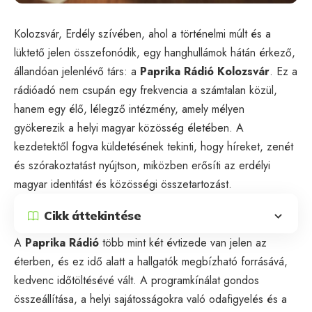
Kolozsvár, Erdély szívében, ahol a történelmi múlt és a
lüktető jelen összefonódik, egy hanghullámok hátán érkező,
állandóan jelenlévő társ: a
Paprika Rádió Kolozsvár
. Ez a
rádióadó nem csupán egy frekvencia a számtalan közül,
hanem egy élő, lélegző intézmény, amely mélyen
gyökerezik a helyi magyar közösség életében. A
kezdetektől fogva küldetésének tekinti, hogy híreket, zenét
és szórakoztatást nyújtson, miközben erősíti az erdélyi
magyar identitást és közösségi összetartozást.
Cikk áttekintése
A
Paprika Rádió
több mint két évtizede van jelen az
éterben, és ez idő alatt a hallgatók megbízható forrásává,
kedvenc időtöltésévé vált. A programkínálat gondos
összeállítása, a helyi sajátosságokra való odafigyelés és a