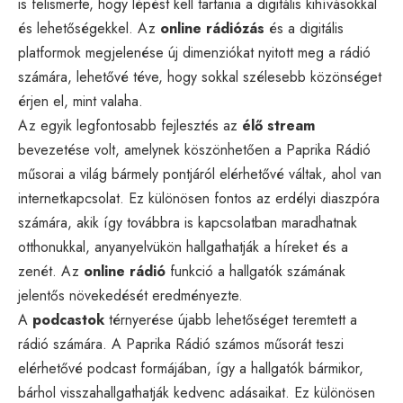
is felismerte, hogy lépést kell tartania a digitális kihívásokkal
és lehetőségekkel. Az
online rádiózás
és a digitális
platformok megjelenése új dimenziókat nyitott meg a rádió
számára, lehetővé téve, hogy sokkal szélesebb közönséget
érjen el, mint valaha.
Az egyik legfontosabb fejlesztés az
élő stream
bevezetése volt, amelynek köszönhetően a Paprika Rádió
műsorai a világ bármely pontjáról elérhetővé váltak, ahol van
internetkapcsolat. Ez különösen fontos az erdélyi diaszpóra
számára, akik így továbbra is kapcsolatban maradhatnak
otthonukkal, anyanyelvükön hallgathatják a híreket és a
zenét. Az
online rádió
funkció a hallgatók számának
jelentős növekedését eredményezte.
A
podcastok
térnyerése újabb lehetőséget teremtett a
rádió számára. A Paprika Rádió számos műsorát teszi
elérhetővé podcast formájában, így a hallgatók bármikor,
bárhol visszahallgathatják kedvenc adásaikat. Ez különösen