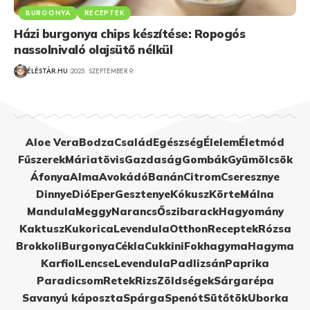
BURGONYA
RECEPTEK
Házi burgonya chips készítése: Ropogós
nassolnivaló olajsütő nélkül
ÉLÉSTÁR.HU
2025. SZEPTEMBER 9.
Aloe Vera
Bodza
Család
Egészség
Élelem
Életmód
Fűszerek
Máriatövis
Gazdaság
Gombák
Gyümölcsök
Áfonya
Alma
Avokádó
Banán
Citrom
Cseresznye
Dinnye
Dió
Eper
Gesztenye
Kókusz
Körte
Málna
Mandula
Meggy
Narancs
Őszibarack
Hagyomány
Kaktusz
Kukorica
Levendula
Otthon
Receptek
Rózsa
Brokkoli
Burgonya
Cékla
Cukkini
Fokhagyma
Hagyma
Karfiol
Lencse
Levendula
Padlizsán
Paprika
Paradicsom
Retek
Rizs
Zöldségek
Sárgarépa
Savanyú káposzta
Spárga
Spenót
Sütőtök
Uborka