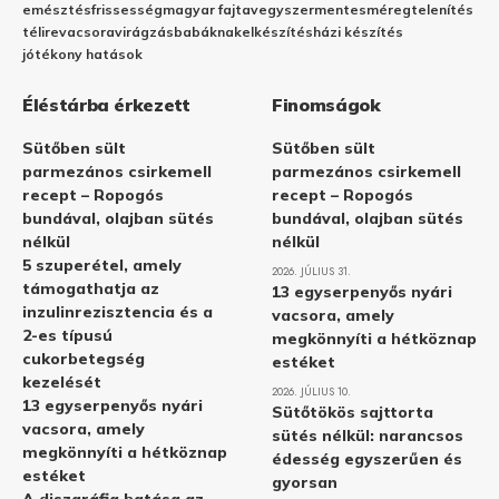
emésztés
frissesség
magyar fajta
vegyszermentes
méregtelenítés
télire
vacsora
virágzás
babáknak
elkészítés
házi készítés
jótékony hatások
Éléstárba érkezett
Finomságok
Sütőben sült
Sütőben sült
parmezános csirkemell
parmezános csirkemell
recept – Ropogós
recept – Ropogós
bundával, olajban sütés
bundával, olajban sütés
nélkül
nélkül
5 szuperétel, amely
2026. JÚLIUS 31.
támogathatja az
13 egyserpenyős nyári
inzulinrezisztencia és a
vacsora, amely
2-es típusú
megkönnyíti a hétköznap
cukorbetegség
estéket
kezelését
2026. JÚLIUS 10.
13 egyserpenyős nyári
Sütőtökös sajttorta
vacsora, amely
sütés nélkül: narancsos
megkönnyíti a hétköznap
édesség egyszerűen és
estéket
gyorsan