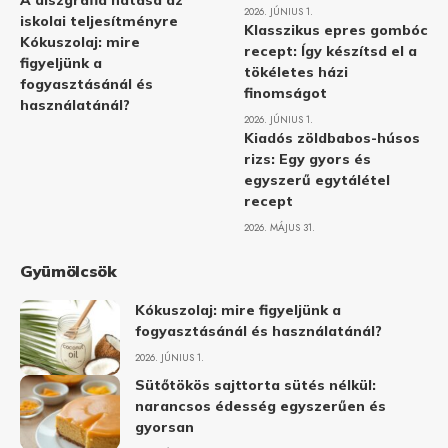
A diszgráfia hatása az
2026. JÚNIUS 1.
iskolai teljesítményre
Klasszikus epres gombóc
Kókuszolaj: mire
recept: Így készítsd el a
figyeljünk a
tökéletes házi
fogyasztásánál és
finomságot
használatánál?
2026. JÚNIUS 1.
Kiadós zöldbabos-húsos
rizs: Egy gyors és
egyszerű egytálétel
recept
2026. MÁJUS 31.
Gyümölcsök
Kókuszolaj: mire figyeljünk a
fogyasztásánál és használatánál?
2026. JÚNIUS 1.
Sütőtökös sajttorta sütés nélkül:
narancsos édesség egyszerűen és
gyorsan