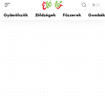
Gyümölcsök
Zöldségek
Fűszerek
Gombá