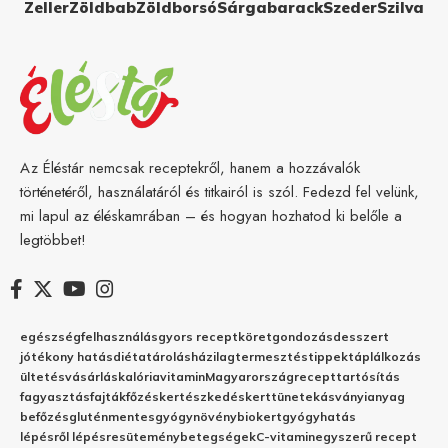
Zeller
Zöldbab
Zöldborsó
Sárgabarack
Szeder
Szilva
Az Éléstár nemcsak receptekről, hanem a hozzávalók
történetéről, használatáról és titkairól is szól. Fedezd fel velünk,
mi lapul az éléskamrában – és hogyan hozhatod ki belőle a
legtöbbet!
egészség
felhasználás
gyors recept
köret
gondozás
desszert
jótékony hatás
diéta
tárolás
házilag
termesztés
tippek
táplálkozás
ültetés
vásárlás
kalória
vitamin
Magyarország
recept
tartósítás
fagyasztás
fajták
főzés
kertészkedés
kert
tünetek
ásványianyag
befőzés
gluténmentes
gyógynövény
biokert
gyógyhatás
lépésről lépésre
sütemény
betegségek
C-vitamin
egyszerű recept