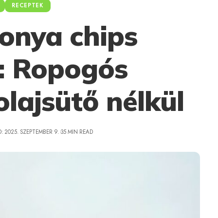
RECEPTEK
onya chips
e: Ropogós
olajsütő nélkül
: 2025. SZEPTEMBER 9.
35 MIN READ