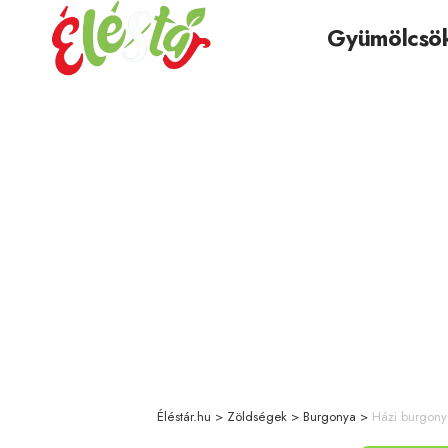
Gyümölcsö
Éléstár.hu
>
Zöldségek
>
Burgonya
>
Házi burgonya