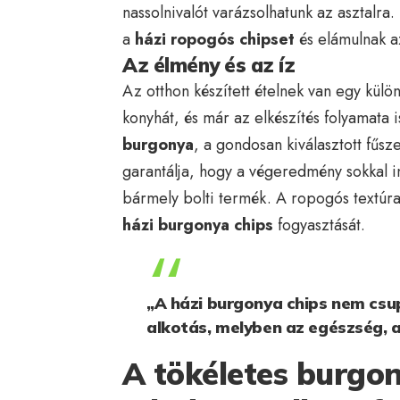
nassolnivalót varázsolhatunk az asztalra
a
házi ropogós chipset
és elámulnak a
Az élmény és az íz
Az otthon készített ételnek van egy külön
konyhát, és már az elkészítés folyamata
burgonya
, a gondosan kiválasztott fűsz
garantálja, hogy a végeredmény sokkal i
bármely bolti termék. A ropogós textúra 
házi burgonya chips
fogyasztását.
„A házi burgonya chips nem csup
alkotás, melyben az egészség, az
A tökéletes burgo