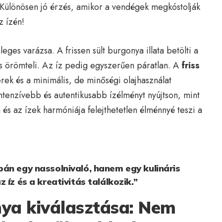
. Különösen jó érzés, amikor a vendégek megkóstolják
z ízén!
leges varázsa. A frissen sült burgonya illata betölti a
 is örömteli. Az íz pedig egyszerűen páratlan. A
friss
erek és a minimális, de minőségi olajhasználat
ntenzívebb és autentikusabb ízélményt nyújtson, mint
és az ízek harmóniája felejthetetlen élménnyé teszi a
án egy nassolnivaló, hanem egy kulináris
 íz és a kreativitás találkozik.”
nya kiválasztása: Nem