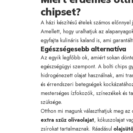
chipset?
A házi készítésű ételek számos előnnyel 
Amellett, hogy uralhatjuk az alapanyagok
egyfajta kulináris kaland is, ami garantál
Egészségesebb alternatíva
Az egyik legfőbb ok, amiért sokan dön
egészségügyi szempont. A bolti chips g
hidrogénezett olajat használnak, ami tran
és érrendszeri betegségek kockázatához.
mesterséges ízfokozók, színezékek és t
szüksége.
Otthon mi magunk választhatjuk meg az 
extra szűz olívaolajat
, kókuszolajat v
zsírokat tartalmaznak. Ráadásul
olajsüt