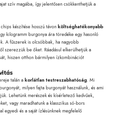
jat szív magába, így jelentősen csökkenthetjük a
 chips készítése hosszú távon
költséghatékonyabb
. Egy kilogramm burgonya ára töredéke egy hasonló
. A fűszerek is olcsóbbak, ha nagyobb
ből szerezzük be őket. Ráadásul elkerülhetjük a
ását, hiszen otthon bármilyen ízkombinációt
vitás
ereje talán a
korlátlan testreszabhatóság
. Mi
a burgonyát, milyen fajta burgonyát használunk, és ami
ítjük. Lehetünk merészek és kísérletező kedvűek,
ket, vagy maradhatunk a klasszikus só-bors
l egyedi és a saját ízlésünknek megfelelő