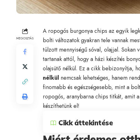
A ropogós burgonya chips az egyik legk
MEGOSZTÁS
bolti változatok gyakran tele vannak mes
túlzott mennyiségű sóval, olajjal. Sokan
tartanak attól, hogy a házi készítés bo
olajsütő nélkül. Ez a cikk bebizonyítja, 
nélkül
nemcsak lehetséges, hanem rendkí
finomabb és egészségesebb, mint a bolti
ropogós, aranybarna chips titkát, amit a
készíthetünk el!
Cikk áttekintése
Miért érdemes ott