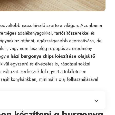
edveltebb nassolnivaló szerte a világon. Azonban a
terséges adalékanyagokkal, tartósítószerekkel és
 vágynak az otthoni, egészségesebb alternatívára, de
nyolult, vagy nem lesz elég ropogós az eredmény
hogy a
házi burgonya chips készítése olajsütő
vül egyszerű és élvezetes is, ráadásul sokkal
 változat. Fedezzük fel együtt a tökéletesen
 saját konyhánkban, minimális olaj felhasználásával
hon készíteni a burgonya