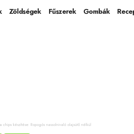
k
Zöldségek
Fűszerek
Gombák
Rece
 chips készítése: Ropogós nassolnivaló olajsütő nélkül