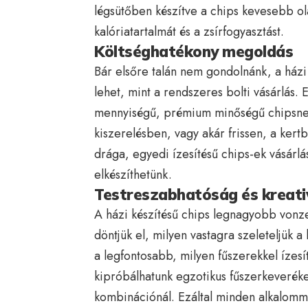
légsütőben készítve a chips kevesebb ola
kalóriatartalmát és a zsírfogyasztást.
Költséghatékony megoldás
Bár elsőre talán nem gondolnánk, a házi
lehet, mint a rendszeres bolti vásárlás
mennyiségű, prémium minőségű chipsnek
kiszerelésben, vagy akár frissen, a kert
drága, egyedi ízesítésű chips-ek vásárl
elkészíthetünk.
Testreszabhatóság és kreati
A házi készítésű chips legnagyobb vonz
döntjük el, milyen vastagra szeleteljük 
a legfontosabb, milyen fűszerekkel ízes
kipróbálhatunk egzotikus fűszerkeveréke
kombinációnál. Ezáltal minden alkalomma