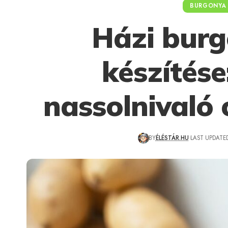
BURGONYA
Házi burg
készítés
nassolnivaló 
BY
ÉLÉSTÁR.HU
LAST UPDATED