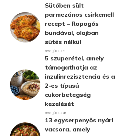
Sütőben sült
parmezános csirkemell
recept – Ropogós
bundával, olajban
sütés nélkül
2026. JÚLIUS 31.
5 szuperétel, amely
támogathatja az
inzulinrezisztencia és a
2-es típusú
cukorbetegség
kezelését
2026. JÚLIUS 28.
13 egyserpenyős nyári
vacsora, amely