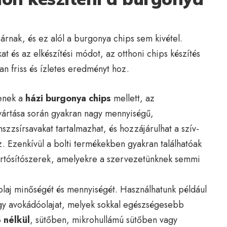
járnak, és ez alól a burgonya chips sem kivétel.
at és az elkészítési módot, az otthoni chips készítés
tan friss és ízletes eredményt hoz.
tenek a
házi burgonya chips
mellett, az
yártása során gyakran nagy mennyiségű,
szzsírsavakat tartalmazhat, és hozzájárulhat a szív-
 Ezenkívül a bolti termékekben gyakran találhatóak
artósítószerek, amelyekre a szervezetünknek semmi
olaj minőségét és mennyiségét. Használhatunk például
agy avokádóolajat, melyek sokkal egészségesebb
ő nélkül
, sütőben, mikrohullámú sütőben vagy