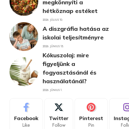
megkönnyíti a
hétköznap estéket
2026. JÚLIUS 10.
A diszgráfia hatása az
iskolai teljesítményre
2026. JÚNIUS 15.
Kókuszolaj: mire
figyeljünk a
fogyasztásánál és
használatánál?
2026. JÚNIUS 1.
Facebook
Twitter
Pinterest
Insta
Like
Follow
Pin
Fol