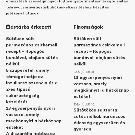
emésztés
frissesség
magyar fajta
vegyszermentes
méregtelenítés
télire
vacsora
virágzás
babáknak
elkészítés
házi készítés
jótékony hatások
Éléstárba érkezett
Finomságok
Sütőben sült
Sütőben sült
parmezános csirkemell
parmezános csirkemell
recept – Ropogós
recept – Ropogós
bundával, olajban sütés
bundával, olajban sütés
nélkül
nélkül
5 szuperétel, amely
2026. JÚLIUS 31.
támogathatja az
13 egyserpenyős nyári
inzulinrezisztencia és a
vacsora, amely
2-es típusú
megkönnyíti a hétköznap
cukorbetegség
estéket
kezelését
2026. JÚLIUS 10.
13 egyserpenyős nyári
Sütőtökös sajttorta
vacsora, amely
sütés nélkül: narancsos
megkönnyíti a hétköznap
édesség egyszerűen és
estéket
gyorsan
A diszgráfia hatása az