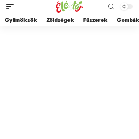
Gyümölcsök
Zöldségek
Fűszerek
Gombá