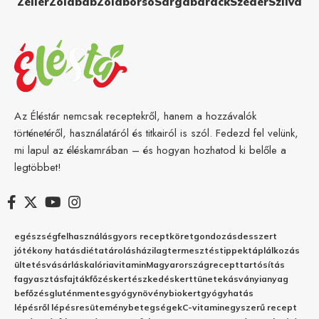
Zeller
Zöldbab
Zöldborsó
Sárgabarack
Szeder
Szilva
Az Éléstár nemcsak receptekről, hanem a hozzávalók
történetéről, használatáról és titkairól is szól. Fedezd fel velünk,
mi lapul az éléskamrában – és hogyan hozhatod ki belőle a
legtöbbet!
egészség
felhasználás
gyors recept
köret
gondozás
desszert
jótékony hatás
diéta
tárolás
házilag
termesztés
tippek
táplálkozás
ültetés
vásárlás
kalória
vitamin
Magyarország
recept
tartósítás
fagyasztás
fajták
főzés
kertészkedés
kert
tünetek
ásványianyag
befőzés
gluténmentes
gyógynövény
biokert
gyógyhatás
lépésről lépésre
sütemény
betegségek
C-vitamin
egyszerű recept