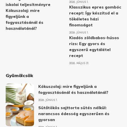
2026. JÚNIUS 1.
iskolai teljesítményre
Klasszikus epres gombóc
Kókuszolaj: mire
recept: Így készítsd el a
figyeljünk a
tökéletes házi
fogyasztásánál és
finomságot
használatánál?
2026. JÚNIUS 1.
Kiadós zöldbabos-húsos
rizs: Egy gyors és
egyszerű egytálétel
recept
2026. MÁJUS 31.
Gyümölcsök
Kókuszolaj: mire figyeljünk a
fogyasztásánál és használatánál?
2026. JÚNIUS 1.
Sütőtökös sajttorta sütés nélkül:
narancsos édesség egyszerűen és
gyorsan