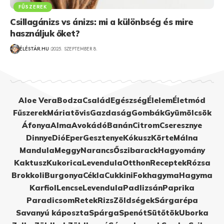
FŰSZEREK
Csillagánizs vs ánizs: mi a különbség és mire
használjuk őket?
ÉLÉSTÁR.HU
2025. SZEPTEMBER 8.
Aloe Vera
Bodza
Család
Egészség
Élelem
Életmód
Fűszerek
Máriatövis
Gazdaság
Gombák
Gyümölcsök
Áfonya
Alma
Avokádó
Banán
Citrom
Cseresznye
Dinnye
Dió
Eper
Gesztenye
Kókusz
Körte
Málna
Mandula
Meggy
Narancs
Őszibarack
Hagyomány
Kaktusz
Kukorica
Levendula
Otthon
Receptek
Rózsa
Brokkoli
Burgonya
Cékla
Cukkini
Fokhagyma
Hagyma
Karfiol
Lencse
Levendula
Padlizsán
Paprika
Paradicsom
Retek
Rizs
Zöldségek
Sárgarépa
Savanyú káposzta
Spárga
Spenót
Sütőtök
Uborka