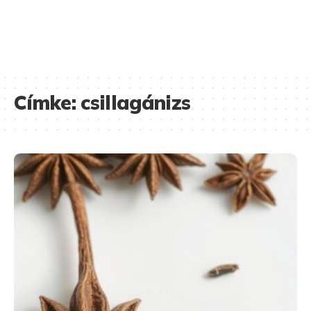
Címke:
csillagánizs