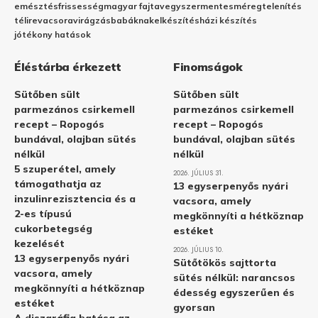
emésztés
frissesség
magyar fajta
vegyszermentes
méregtelenítés
télire
vacsora
virágzás
babáknak
elkészítés
házi készítés
jótékony hatások
Éléstárba érkezett
Finomságok
Sütőben sült
Sütőben sült
parmezános csirkemell
parmezános csirkemell
recept – Ropogós
recept – Ropogós
bundával, olajban sütés
bundával, olajban sütés
nélkül
nélkül
5 szuperétel, amely
2026. JÚLIUS 31.
támogathatja az
13 egyserpenyős nyári
inzulinrezisztencia és a
vacsora, amely
2-es típusú
megkönnyíti a hétköznap
cukorbetegség
estéket
kezelését
2026. JÚLIUS 10.
13 egyserpenyős nyári
Sütőtökös sajttorta
vacsora, amely
sütés nélkül: narancsos
megkönnyíti a hétköznap
édesség egyszerűen és
estéket
gyorsan