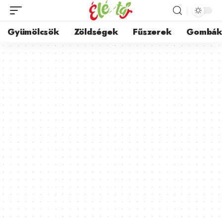
Gyümölcsök
Zöldségek
Fűszerek
Gombá