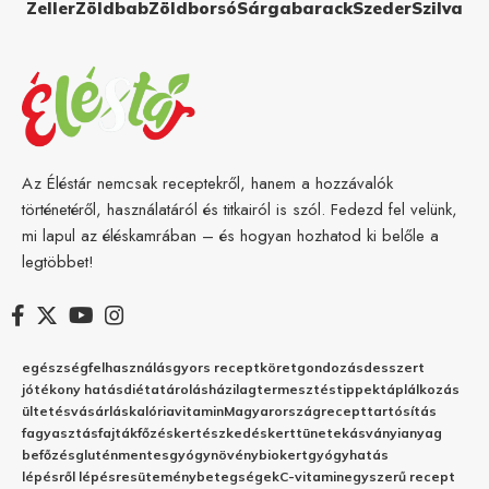
Zeller
Zöldbab
Zöldborsó
Sárgabarack
Szeder
Szilva
Az Éléstár nemcsak receptekről, hanem a hozzávalók
történetéről, használatáról és titkairól is szól. Fedezd fel velünk,
mi lapul az éléskamrában – és hogyan hozhatod ki belőle a
legtöbbet!
egészség
felhasználás
gyors recept
köret
gondozás
desszert
jótékony hatás
diéta
tárolás
házilag
termesztés
tippek
táplálkozás
ültetés
vásárlás
kalória
vitamin
Magyarország
recept
tartósítás
fagyasztás
fajták
főzés
kertészkedés
kert
tünetek
ásványianyag
befőzés
gluténmentes
gyógynövény
biokert
gyógyhatás
lépésről lépésre
sütemény
betegségek
C-vitamin
egyszerű recept