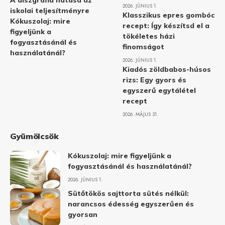
A diszgráfia hatása az
2026. JÚNIUS 1.
iskolai teljesítményre
Klasszikus epres gombóc
Kókuszolaj: mire
recept: Így készítsd el a
figyeljünk a
tökéletes házi
fogyasztásánál és
finomságot
használatánál?
2026. JÚNIUS 1.
Kiadós zöldbabos-húsos
rizs: Egy gyors és
egyszerű egytálétel
recept
2026. MÁJUS 31.
Gyümölcsök
Kókuszolaj: mire figyeljünk a
fogyasztásánál és használatánál?
2026. JÚNIUS 1.
Sütőtökös sajttorta sütés nélkül:
narancsos édesség egyszerűen és
gyorsan