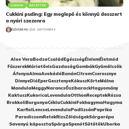
CUKKINI
RECEPTEK
Cukkini puding: Egy meglepő és könnyű desszert
a nyári szezonra
ÉLÉSTÁR.HU
2025. SZEPTEMBER 8.
Aloe Vera
Bodza
Család
Egészség
Élelem
Életmód
Fűszerek
Máriatövis
Gazdaság
Gombák
Gyümölcsök
Áfonya
Alma
Avokádó
Banán
Citrom
Cseresznye
Dinnye
Dió
Eper
Gesztenye
Kókusz
Körte
Málna
Mandula
Meggy
Narancs
Őszibarack
Hagyomány
Kaktusz
Kukorica
Levendula
Otthon
Receptek
Rózsa
Brokkoli
Burgonya
Cékla
Cukkini
Fokhagyma
Hagyma
Karfiol
Lencse
Levendula
Padlizsán
Paprika
Paradicsom
Retek
Rizs
Zöldségek
Sárgarépa
Savanyú káposzta
Spárga
Spenót
Sütőtök
Uborka