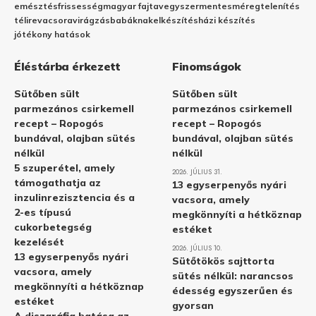
emésztés
frissesség
magyar fajta
vegyszermentes
méregtelenítés
télire
vacsora
virágzás
babáknak
elkészítés
házi készítés
jótékony hatások
Éléstárba érkezett
Finomságok
Sütőben sült
Sütőben sült
parmezános csirkemell
parmezános csirkemell
recept – Ropogós
recept – Ropogós
bundával, olajban sütés
bundával, olajban sütés
nélkül
nélkül
5 szuperétel, amely
2026. JÚLIUS 31.
támogathatja az
13 egyserpenyős nyári
inzulinrezisztencia és a
vacsora, amely
2-es típusú
megkönnyíti a hétköznap
cukorbetegség
estéket
kezelését
2026. JÚLIUS 10.
13 egyserpenyős nyári
Sütőtökös sajttorta
vacsora, amely
sütés nélkül: narancsos
megkönnyíti a hétköznap
édesség egyszerűen és
estéket
gyorsan