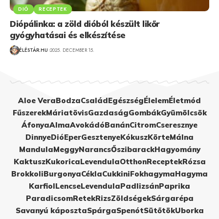
DIÓ
RECEPTEK
Diópálinka: a zöld dióból készült likőr
gyógyhatásai és elkészítése
ÉLÉSTÁR.HU
2025. DECEMBER 15.
Aloe Vera
Bodza
Család
Egészség
Élelem
Életmód
Fűszerek
Máriatövis
Gazdaság
Gombák
Gyümölcsök
Áfonya
Alma
Avokádó
Banán
Citrom
Cseresznye
Dinnye
Dió
Eper
Gesztenye
Kókusz
Körte
Málna
Mandula
Meggy
Narancs
Őszibarack
Hagyomány
Kaktusz
Kukorica
Levendula
Otthon
Receptek
Rózsa
Brokkoli
Burgonya
Cékla
Cukkini
Fokhagyma
Hagyma
Karfiol
Lencse
Levendula
Padlizsán
Paprika
Paradicsom
Retek
Rizs
Zöldségek
Sárgarépa
Savanyú káposzta
Spárga
Spenót
Sütőtök
Uborka