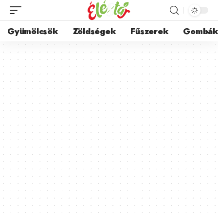
Gyümölcsök
Zöldségek
Fűszerek
Gombá