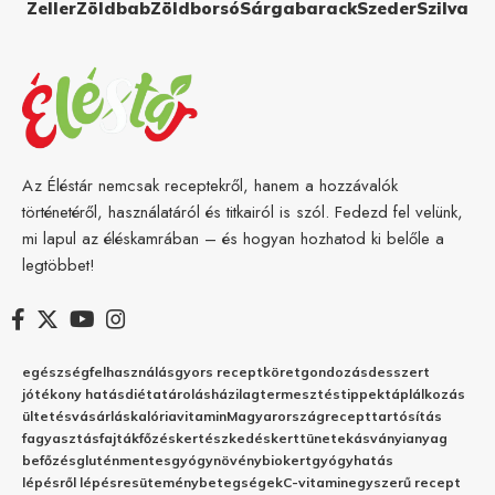
Zeller
Zöldbab
Zöldborsó
Sárgabarack
Szeder
Szilva
Az Éléstár nemcsak receptekről, hanem a hozzávalók
történetéről, használatáról és titkairól is szól. Fedezd fel velünk,
mi lapul az éléskamrában – és hogyan hozhatod ki belőle a
legtöbbet!
egészség
felhasználás
gyors recept
köret
gondozás
desszert
jótékony hatás
diéta
tárolás
házilag
termesztés
tippek
táplálkozás
ültetés
vásárlás
kalória
vitamin
Magyarország
recept
tartósítás
fagyasztás
fajták
főzés
kertészkedés
kert
tünetek
ásványianyag
befőzés
gluténmentes
gyógynövény
biokert
gyógyhatás
lépésről lépésre
sütemény
betegségek
C-vitamin
egyszerű recept