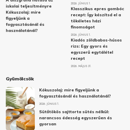
A diszgráfia hatása az
2026. JÚNIUS 1.
iskolai teljesítményre
Klasszikus epres gombóc
Kókuszolaj: mire
recept: Így készítsd el a
figyeljünk a
tökéletes házi
fogyasztásánál és
finomságot
használatánál?
2026. JÚNIUS 1.
Kiadós zöldbabos-húsos
rizs: Egy gyors és
egyszerű egytálétel
recept
2026. MÁJUS 31.
Gyümölcsök
Kókuszolaj: mire figyeljünk a
fogyasztásánál és használatánál?
2026. JÚNIUS 1.
Sütőtökös sajttorta sütés nélkül:
narancsos édesség egyszerűen és
gyorsan