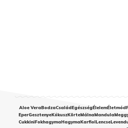
Aloe Vera
Bodza
Család
Egészség
Élelem
Életmód
Eper
Gesztenye
Kókusz
Körte
Málna
Mandula
Megg
Cukkini
Fokhagyma
Hagyma
Karfiol
Lencse
Levend