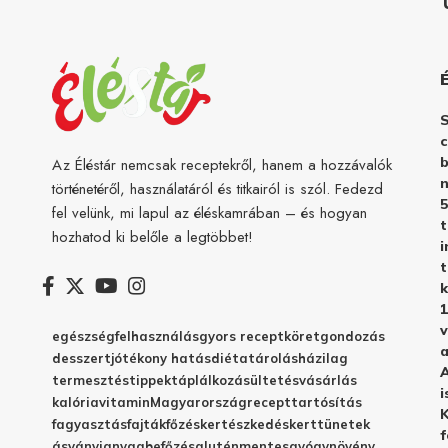
c
b
Az Éléstár nemcsak receptekről, hanem a hozzávalók
n
történetéről, használatáról és titkairól is szól. Fedezd
5
fel velünk, mi lapul az éléskamrában – és hogyan
hozhatod ki belőle a legtöbbet!
i
t
k
1
v
egészség
felhasználás
gyors recept
köret
gondozás
a
desszert
jótékony hatás
diéta
tárolás
házilag
A
termesztés
tippek
táplálkozás
ültetés
vásárlás
i
kalória
vitamin
Magyarország
recept
tartósítás
K
fagyasztás
fajták
főzés
kertészkedés
kert
tünetek
f
ásványianyag
befőzés
gluténmentes
gyógynövény