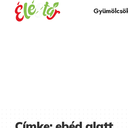
Gyümölcsö
Címke:
ebéd alatt