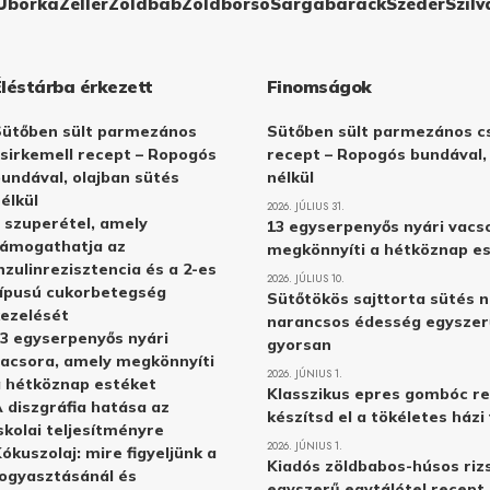
Uborka
Zeller
Zöldbab
Zöldborsó
Sárgabarack
Szeder
Szilv
Éléstárba érkezett
Finomságok
Sütőben sült parmezános
Sütőben sült parmezános cs
sirkemell recept – Ropogós
recept – Ropogós bundával,
undával, olajban sütés
nélkül
élkül
2026. JÚLIUS 31.
 szuperétel, amely
13 egyserpenyős nyári vacs
támogathatja az
megkönnyíti a hétköznap e
nzulinrezisztencia és a 2-es
2026. JÚLIUS 10.
ípusú cukorbetegség
Sütőtökös sajttorta sütés n
ezelését
narancsos édesség egyszer
3 egyserpenyős nyári
gyorsan
acsora, amely megkönnyíti
2026. JÚNIUS 1.
 hétköznap estéket
Klasszikus epres gombóc re
 diszgráfia hatása az
készítsd el a tökéletes ház
skolai teljesítményre
2026. JÚNIUS 1.
ókuszolaj: mire figyeljünk a
Kiadós zöldbabos-húsos rizs
ogyasztásánál és
egyszerű egytálétel recept