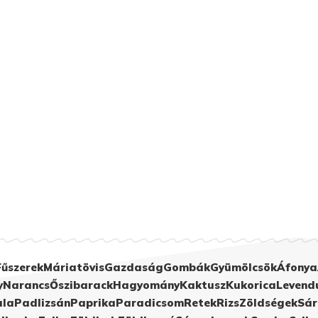
Fűszerek
Máriatövis
Gazdaság
Gombák
Gyümölcsök
Áfonya
y
Narancs
Őszibarack
Hagyomány
Kaktusz
Kukorica
Levend
ula
Padlizsán
Paprika
Paradicsom
Retek
Rizs
Zöldségek
Sár