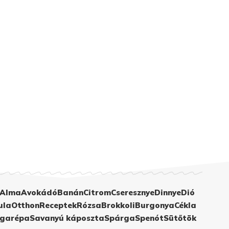
Alma
Avokádó
Banán
Citrom
Cseresznye
Dinnye
Dió
ula
Otthon
Receptek
Rózsa
Brokkoli
Burgonya
Cékla
garépa
Savanyú káposzta
Spárga
Spenót
Sütőtök