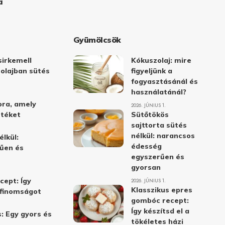
a
Gyümölcsök
irkemell
Kókuszolaj: mire
 olajban sütés
figyeljünk a
fogyasztásánál és
használatánál?
ora, amely
2026. JÚNIUS 1.
stéket
Sütőtökös
sajttorta sütés
nélkül: narancsos
élkül:
édesség
űen és
egyszerűen és
gyorsan
cept: Így
2026. JÚNIUS 1.
Klasszikus epres
i finomságot
gombóc recept:
Így készítsd el a
: Egy gyors és
tökéletes házi