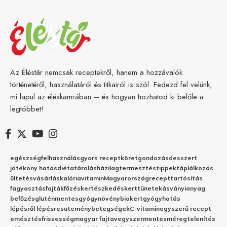
Az Éléstár nemcsak receptekről, hanem a hozzávalók
történetéről, használatáról és titkairól is szól. Fedezd fel velünk,
mi lapul az éléskamrában – és hogyan hozhatod ki belőle a
legtöbbet!
egészség
felhasználás
gyors recept
köret
gondozás
desszert
jótékony hatás
diéta
tárolás
házilag
termesztés
tippek
táplálkozás
ültetés
vásárlás
kalória
vitamin
Magyarország
recept
tartósítás
fagyasztás
fajták
főzés
kertészkedés
kert
tünetek
ásványianyag
befőzés
gluténmentes
gyógynövény
biokert
gyógyhatás
lépésről lépésre
sütemény
betegségek
C-vitamin
egyszerű recept
emésztés
frissesség
magyar fajta
vegyszermentes
méregtelenítés