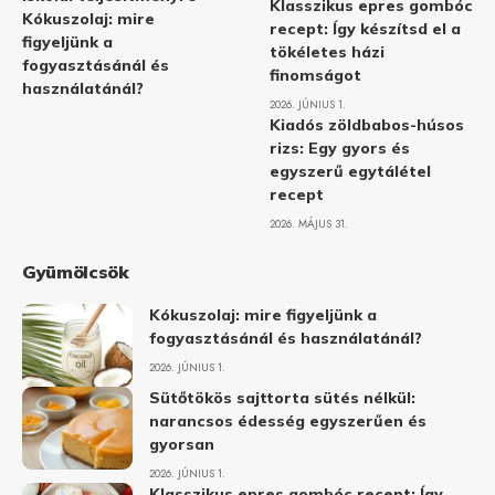
Klasszikus epres gombóc
Kókuszolaj: mire
recept: Így készítsd el a
figyeljünk a
tökéletes házi
fogyasztásánál és
finomságot
használatánál?
2026. JÚNIUS 1.
Kiadós zöldbabos-húsos
rizs: Egy gyors és
egyszerű egytálétel
recept
2026. MÁJUS 31.
Gyümölcsök
Kókuszolaj: mire figyeljünk a
fogyasztásánál és használatánál?
2026. JÚNIUS 1.
Sütőtökös sajttorta sütés nélkül:
narancsos édesség egyszerűen és
gyorsan
2026. JÚNIUS 1.
Klasszikus epres gombóc recept: Így