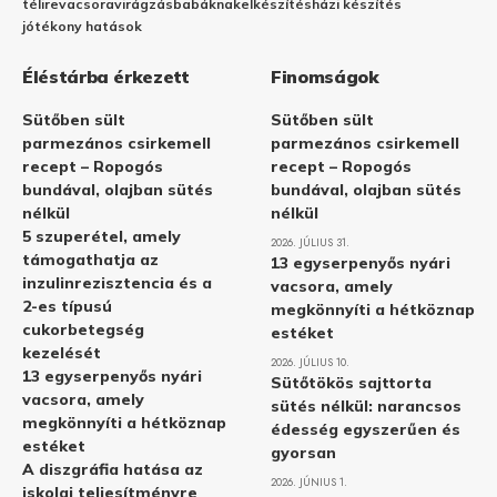
télire
vacsora
virágzás
babáknak
elkészítés
házi készítés
jótékony hatások
Éléstárba érkezett
Finomságok
Sütőben sült
Sütőben sült
parmezános csirkemell
parmezános csirkemell
recept – Ropogós
recept – Ropogós
bundával, olajban sütés
bundával, olajban sütés
nélkül
nélkül
5 szuperétel, amely
2026. JÚLIUS 31.
támogathatja az
13 egyserpenyős nyári
inzulinrezisztencia és a
vacsora, amely
2-es típusú
megkönnyíti a hétköznap
cukorbetegség
estéket
kezelését
2026. JÚLIUS 10.
13 egyserpenyős nyári
Sütőtökös sajttorta
vacsora, amely
sütés nélkül: narancsos
megkönnyíti a hétköznap
édesség egyszerűen és
estéket
gyorsan
A diszgráfia hatása az
2026. JÚNIUS 1.
iskolai teljesítményre