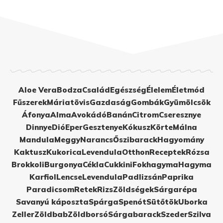
Aloe Vera
Bodza
Család
Egészség
Élelem
Életmód
Fűszerek
Máriatövis
Gazdaság
Gombák
Gyümölcsök
Áfonya
Alma
Avokádó
Banán
Citrom
Cseresznye
Dinnye
Dió
Eper
Gesztenye
Kókusz
Körte
Málna
Mandula
Meggy
Narancs
Őszibarack
Hagyomány
Kaktusz
Kukorica
Levendula
Otthon
Receptek
Rózsa
Brokkoli
Burgonya
Cékla
Cukkini
Fokhagyma
Hagyma
Karfiol
Lencse
Levendula
Padlizsán
Paprika
Paradicsom
Retek
Rizs
Zöldségek
Sárgarépa
Savanyú káposzta
Spárga
Spenót
Sütőtök
Uborka
Zeller
Zöldbab
Zöldborsó
Sárgabarack
Szeder
Szilva