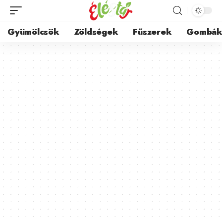
Gyümölcsök
Zöldségek
Fűszerek
Gombá