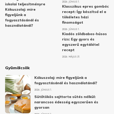
2026. JÚNIUS 1.
iskolai teljesítményre
Klasszikus epres gombóc
Kókuszolaj: mire
recept: Így készítsd el a
figyeljünk a
tökéletes házi
fogyasztásánál és
finomságot
használatánál?
2026. JÚNIUS 1.
Kiadós zöldbabos-húsos
rizs: Egy gyors és
egyszerű egytálétel
recept
2026. MÁJUS 31.
Gyümölcsök
Kókuszolaj: mire figyeljünk a
fogyasztásánál és használatánál?
2026. JÚNIUS 1.
Sütőtökös sajttorta sütés nélkül:
narancsos édesség egyszerűen és
gyorsan