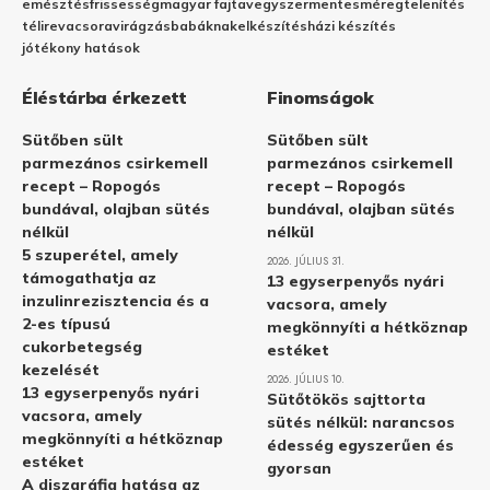
emésztés
frissesség
magyar fajta
vegyszermentes
méregtelenítés
télire
vacsora
virágzás
babáknak
elkészítés
házi készítés
jótékony hatások
Éléstárba érkezett
Finomságok
Sütőben sült
Sütőben sült
parmezános csirkemell
parmezános csirkemell
recept – Ropogós
recept – Ropogós
bundával, olajban sütés
bundával, olajban sütés
nélkül
nélkül
5 szuperétel, amely
2026. JÚLIUS 31.
támogathatja az
13 egyserpenyős nyári
inzulinrezisztencia és a
vacsora, amely
2-es típusú
megkönnyíti a hétköznap
cukorbetegség
estéket
kezelését
2026. JÚLIUS 10.
13 egyserpenyős nyári
Sütőtökös sajttorta
vacsora, amely
sütés nélkül: narancsos
megkönnyíti a hétköznap
édesség egyszerűen és
estéket
gyorsan
A diszgráfia hatása az