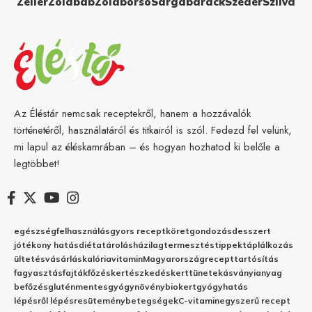
Zeller
Zöldbab
Zöldborsó
Sárgabarack
Szeder
Szilva
Az Éléstár nemcsak receptekről, hanem a hozzávalók
történetéről, használatáról és titkairól is szól. Fedezd fel velünk,
mi lapul az éléskamrában – és hogyan hozhatod ki belőle a
legtöbbet!
egészség
felhasználás
gyors recept
köret
gondozás
desszert
jótékony hatás
diéta
tárolás
házilag
termesztés
tippek
táplálkozás
ültetés
vásárlás
kalória
vitamin
Magyarország
recept
tartósítás
fagyasztás
fajták
főzés
kertészkedés
kert
tünetek
ásványianyag
befőzés
gluténmentes
gyógynövény
biokert
gyógyhatás
lépésről lépésre
sütemény
betegségek
C-vitamin
egyszerű recept