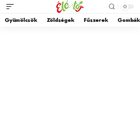
Gyümölcsök
Zöldségek
Fűszerek
Gombá