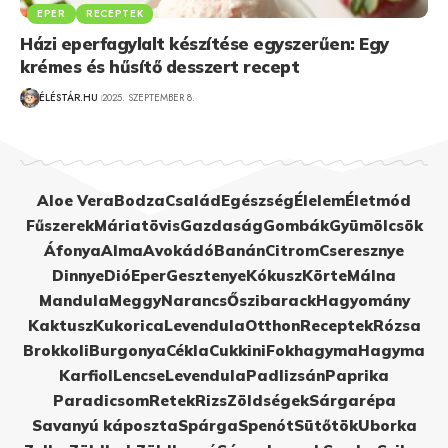
EPER
RECEPTEK
Házi eperfagylalt készítése egyszerűen: Egy
krémes és hűsítő desszert recept
ÉLÉSTÁR.HU
2025. SZEPTEMBER 8.
Aloe Vera
Bodza
Család
Egészség
Élelem
Életmód
Fűszerek
Máriatövis
Gazdaság
Gombák
Gyümölcsök
Áfonya
Alma
Avokádó
Banán
Citrom
Cseresznye
Dinnye
Dió
Eper
Gesztenye
Kókusz
Körte
Málna
Mandula
Meggy
Narancs
Őszibarack
Hagyomány
Kaktusz
Kukorica
Levendula
Otthon
Receptek
Rózsa
Brokkoli
Burgonya
Cékla
Cukkini
Fokhagyma
Hagyma
Karfiol
Lencse
Levendula
Padlizsán
Paprika
Paradicsom
Retek
Rizs
Zöldségek
Sárgarépa
Savanyú káposzta
Spárga
Spenót
Sütőtök
Uborka