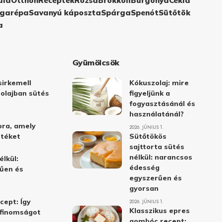
ula
Otthon
Receptek
Rózsa
Brokkoli
Burgonya
Cékla
garépa
Savanyú káposzta
Spárga
Spenót
Sütőtök
a
Gyümölcsök
irkemell
Kókuszolaj: mire
 olajban sütés
figyeljünk a
fogyasztásánál és
használatánál?
ora, amely
2026. JÚNIUS 1.
stéket
Sütőtökös
sajttorta sütés
nélkül: narancsos
élkül:
édesség
űen és
egyszerűen és
gyorsan
cept: Így
2026. JÚNIUS 1.
Klasszikus epres
i finomságot
gombóc recept: