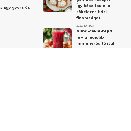
Így készítsd el a
: Egy gyors és
tökéletes házi
finomságot
2026. JÚNIUS 1.
Alma-cékla-répa
lé – a legjobb
immunerősítő ital
receptje és
hatásai
2026. JÚNIUS 1.
Almás-mákos
sütemények: A
legjobb receptek
a klasszikus
ízpárosítással
2026. MÁJUS 31.
delmi nyilatkozat
Felhasználási feltételek
Kapcsolat