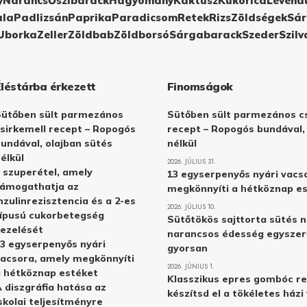
y
Narancs
Őszibarack
Hagyomány
Kaktusz
Kukorica
Levend
ula
Padlizsán
Paprika
Paradicsom
Retek
Rizs
Zöldségek
Sár
Uborka
Zeller
Zöldbab
Zöldborsó
Sárgabarack
Szeder
Szilv
Éléstárba érkezett
Finomságok
Sütőben sült parmezános
Sütőben sült parmezános cs
sirkemell recept – Ropogós
recept – Ropogós bundával,
undával, olajban sütés
nélkül
élkül
2026. JÚLIUS 31.
 szuperétel, amely
13 egyserpenyős nyári vacs
támogathatja az
megkönnyíti a hétköznap e
nzulinrezisztencia és a 2-es
2026. JÚLIUS 10.
ípusú cukorbetegség
Sütőtökös sajttorta sütés n
ezelését
narancsos édesség egyszer
3 egyserpenyős nyári
gyorsan
acsora, amely megkönnyíti
2026. JÚNIUS 1.
 hétköznap estéket
Klasszikus epres gombóc re
 diszgráfia hatása az
készítsd el a tökéletes ház
skolai teljesítményre