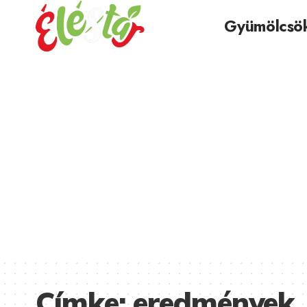
Gyümölcsö
Címke:
eredmények