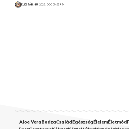
ÉLÉSTÁR.HU
2025. DECEMBER 14.
Aloe Vera
Bodza
Család
Egészség
Élelem
Életmód