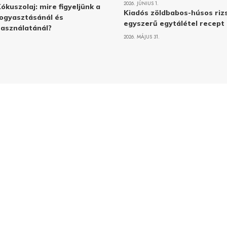
2026. JÚNIUS 1.
ókuszolaj: mire figyeljünk a
Kiadós zöldbabos-húsos rizs
ogyasztásánál és
egyszerű egytálétel recept
asználatánál?
2026. MÁJUS 31.
Adatvé