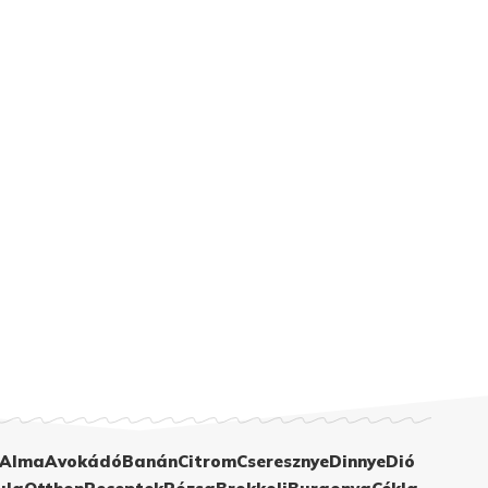
Alma
Avokádó
Banán
Citrom
Cseresznye
Dinnye
Dió