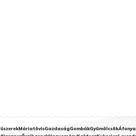
Fűszerek
Máriatövis
Gazdaság
Gombák
Gyümölcsök
Áfonya