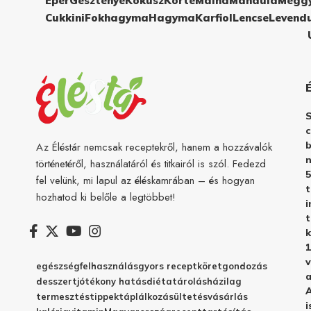
Eper
Gesztenye
Kókusz
Körte
Málna
Mandula
Megg
Cukkini
Fokhagyma
Hagyma
Karfiol
Lencse
Levend
c
b
Az Éléstár nemcsak receptekről, hanem a hozzávalók
n
történetéről, használatáról és titkairól is szól. Fedezd
5
fel velünk, mi lapul az éléskamrában – és hogyan
hozhatod ki belőle a legtöbbet!
i
t
k
1
v
egészség
felhasználás
gyors recept
köret
gondozás
a
desszert
jótékony hatás
diéta
tárolás
házilag
A
termesztés
tippek
táplálkozás
ültetés
vásárlás
i