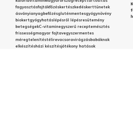
kalória
vitamin
Magyarország
recept
tartósítás
K
fagyasztás
fajták
főzés
kertészkedés
kert
tünetek
f
ásványianyag
befőzés
gluténmentes
gyógynövény
h
biokert
gyógyhatás
lépésről lépésre
sütemény
betegségek
C-vitamin
egyszerű recept
emésztés
frissesség
magyar fajta
vegyszermentes
méregtelenítés
télire
vacsora
virágzás
babáknak
elkészítés
házi készítés
jótékony hatások
© 2025 - Elestar.hu