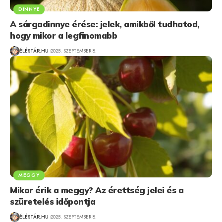
DINNYE
A sárgadinnye érése: jelek, amikből tudhatod,
hogy mikor a legfinomabb
ÉLÉSTÁR.HU
2025. SZEPTEMBER 8.
MEGGY
Mikor érik a meggy? Az érettség jelei és a
szüretelés időpontja
ÉLÉSTÁR.HU
2025. SZEPTEMBER 8.