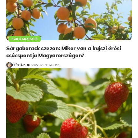
SÁRGABARACK
Sárgabarack szezon: Mikor van a kajszi érési
csúcspontja Magyarországon?
ÉLÉSTÁR.HU
2025. SZEPTEMBER 8.