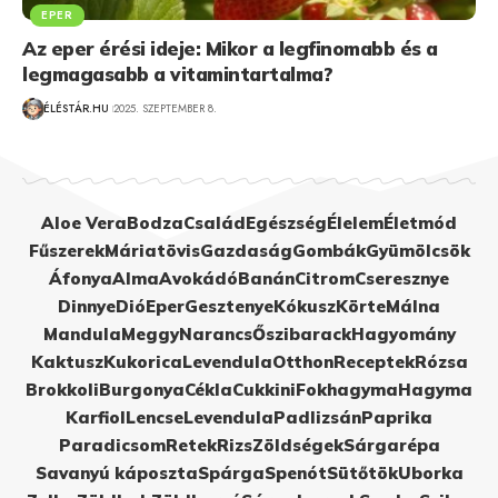
EPER
Az eper érési ideje: Mikor a legfinomabb és a
legmagasabb a vitamintartalma?
ÉLÉSTÁR.HU
2025. SZEPTEMBER 8.
Aloe Vera
Bodza
Család
Egészség
Élelem
Életmód
Fűszerek
Máriatövis
Gazdaság
Gombák
Gyümölcsök
Áfonya
Alma
Avokádó
Banán
Citrom
Cseresznye
Dinnye
Dió
Eper
Gesztenye
Kókusz
Körte
Málna
Mandula
Meggy
Narancs
Őszibarack
Hagyomány
Kaktusz
Kukorica
Levendula
Otthon
Receptek
Rózsa
Brokkoli
Burgonya
Cékla
Cukkini
Fokhagyma
Hagyma
Karfiol
Lencse
Levendula
Padlizsán
Paprika
Paradicsom
Retek
Rizs
Zöldségek
Sárgarépa
Savanyú káposzta
Spárga
Spenót
Sütőtök
Uborka