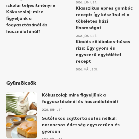
2026. JÚNIUS 1.
iskolai teljesítményre
Klasszikus epres gombóc
Kókuszolaj: mire
recept: Így készítsd el a
figyeljünk a
tökéletes házi
fogyasztásánál és
finomságot
használatánál?
2026. JÚNIUS 1.
Kiadós zöldbabos-húsos
rizs: Egy gyors és
egyszerű egytálétel
recept
2026. MÁJUS 31.
Gyümölcsök
Kókuszolaj: mire figyeljünk a
fogyasztásánál és használatánál?
2026. JÚNIUS 1.
Sütőtökös sajttorta sütés nélkül:
narancsos édesség egyszerűen és
gyorsan