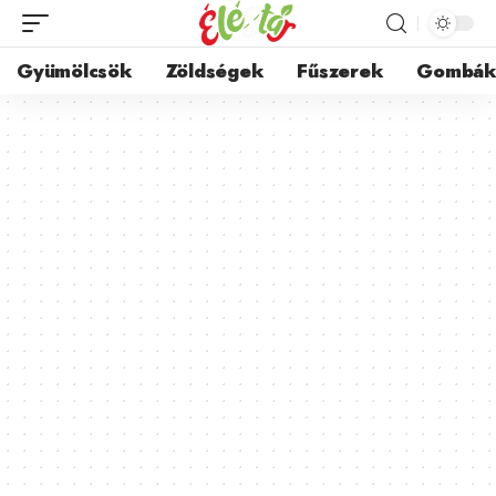
Gyümölcsök
Zöldségek
Fűszerek
Gombá