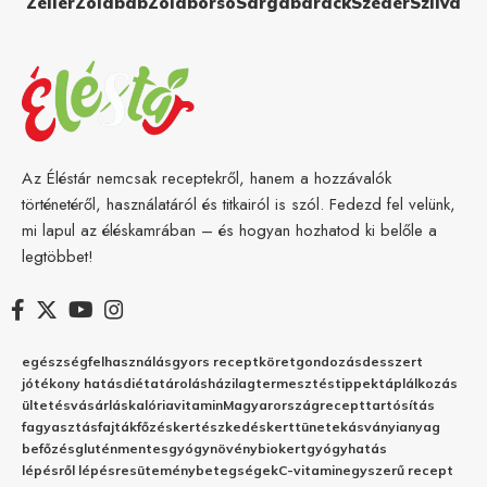
Zeller
Zöldbab
Zöldborsó
Sárgabarack
Szeder
Szilva
Az Éléstár nemcsak receptekről, hanem a hozzávalók
történetéről, használatáról és titkairól is szól. Fedezd fel velünk,
mi lapul az éléskamrában – és hogyan hozhatod ki belőle a
legtöbbet!
egészség
felhasználás
gyors recept
köret
gondozás
desszert
jótékony hatás
diéta
tárolás
házilag
termesztés
tippek
táplálkozás
ültetés
vásárlás
kalória
vitamin
Magyarország
recept
tartósítás
fagyasztás
fajták
főzés
kertészkedés
kert
tünetek
ásványianyag
befőzés
gluténmentes
gyógynövény
biokert
gyógyhatás
lépésről lépésre
sütemény
betegségek
C-vitamin
egyszerű recept