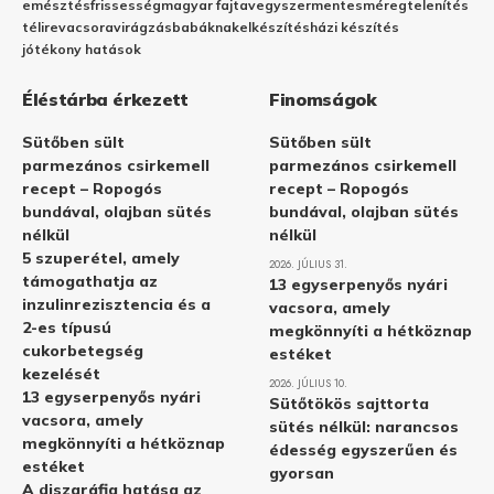
emésztés
frissesség
magyar fajta
vegyszermentes
méregtelenítés
télire
vacsora
virágzás
babáknak
elkészítés
házi készítés
jótékony hatások
Éléstárba érkezett
Finomságok
Sütőben sült
Sütőben sült
parmezános csirkemell
parmezános csirkemell
recept – Ropogós
recept – Ropogós
bundával, olajban sütés
bundával, olajban sütés
nélkül
nélkül
5 szuperétel, amely
2026. JÚLIUS 31.
támogathatja az
13 egyserpenyős nyári
inzulinrezisztencia és a
vacsora, amely
2-es típusú
megkönnyíti a hétköznap
cukorbetegség
estéket
kezelését
2026. JÚLIUS 10.
13 egyserpenyős nyári
Sütőtökös sajttorta
vacsora, amely
sütés nélkül: narancsos
megkönnyíti a hétköznap
édesség egyszerűen és
estéket
gyorsan
A diszgráfia hatása az