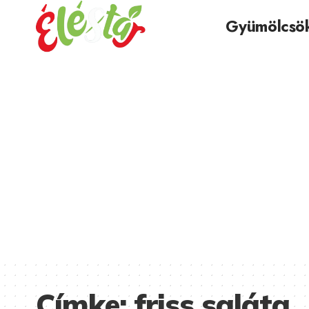
Gyümölcsö
Címke:
friss saláta