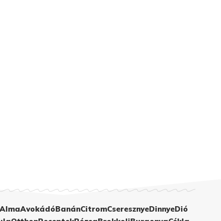
Alma
Avokádó
Banán
Citrom
Cseresznye
Dinnye
Dió