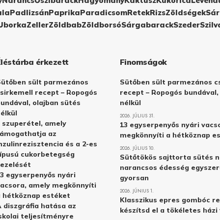
y
Narancs
Őszibarack
Hagyomány
Kaktusz
Kukorica
Levend
ula
Padlizsán
Paprika
Paradicsom
Retek
Rizs
Zöldségek
Sár
Uborka
Zeller
Zöldbab
Zöldborsó
Sárgabarack
Szeder
Szilv
Éléstárba érkezett
Finomságok
Sütőben sült parmezános
Sütőben sült parmezános cs
sirkemell recept – Ropogós
recept – Ropogós bundával,
undával, olajban sütés
nélkül
élkül
2026. JÚLIUS 31.
 szuperétel, amely
13 egyserpenyős nyári vacs
támogathatja az
megkönnyíti a hétköznap e
nzulinrezisztencia és a 2-es
2026. JÚLIUS 10.
ípusú cukorbetegség
Sütőtökös sajttorta sütés n
ezelését
narancsos édesség egyszer
3 egyserpenyős nyári
gyorsan
acsora, amely megkönnyíti
2026. JÚNIUS 1.
 hétköznap estéket
Klasszikus epres gombóc re
 diszgráfia hatása az
készítsd el a tökéletes ház
skolai teljesítményre