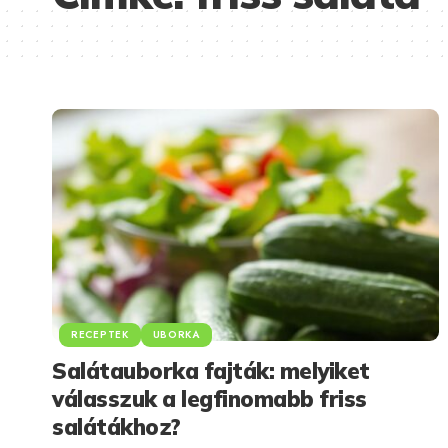
RECEPTEK
UBORKA
Salátauborka fajták: melyiket
válasszuk a legfinomabb friss
salátákhoz?