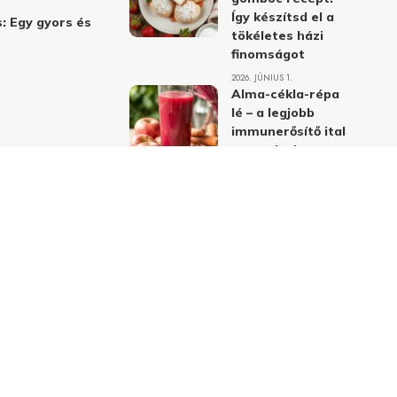
Így készítsd el a
: Egy gyors és
tökéletes házi
finomságot
2026. JÚNIUS 1.
Alma-cékla-répa
lé – a legjobb
immunerősítő ital
receptje és
hatásai
2026. JÚNIUS 1.
Almás-mákos
sütemények: A
legjobb receptek
a klasszikus
ízpárosítással
2026. MÁJUS 31.
delmi nyilatkozat
Felhasználási feltételek
Kapcsolat