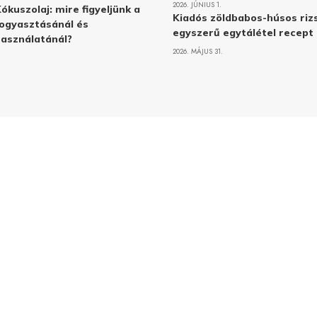
2026. JÚNIUS 1.
ókuszolaj: mire figyeljünk a
Kiadós zöldbabos-húsos rizs
ogyasztásánál és
egyszerű egytálétel recept
asználatánál?
2026. MÁJUS 31.
Adatvé