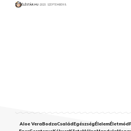
ÉLÉSTÁR.HU
2025. SZEPTEMBER 8.
Aloe Vera
Bodza
Család
Egészség
Élelem
Életmód