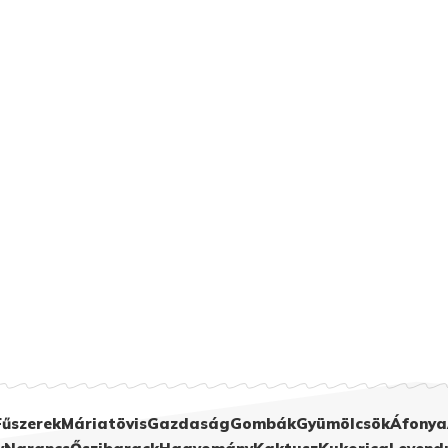
Fűszerek
Máriatövis
Gazdaság
Gombák
Gyümölcsök
Áfonya