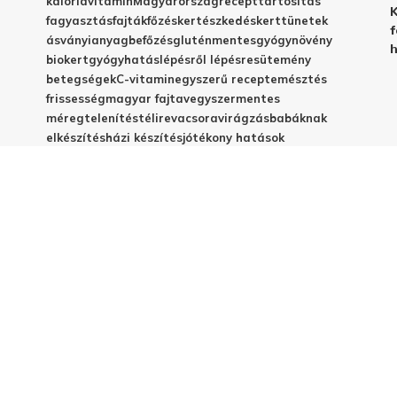
kalória
vitamin
Magyarország
recept
tartósítás
K
fagyasztás
fajták
főzés
kertészkedés
kert
tünetek
f
ásványianyag
befőzés
gluténmentes
gyógynövény
h
biokert
gyógyhatás
lépésről lépésre
sütemény
betegségek
C-vitamin
egyszerű recept
emésztés
frissesség
magyar fajta
vegyszermentes
méregtelenítés
télire
vacsora
virágzás
babáknak
elkészítés
házi készítés
jótékony hatások
© 2025 - Elestar.hu