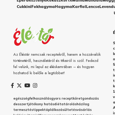
Eper
Gesztenye
Kókusz
Körte
Málna
Mandula
Megg
Cukkini
Fokhagyma
Hagyma
Karfiol
Lencse
Levend
c
b
Az Éléstár nemcsak receptekről, hanem a hozzávalók
n
történetéről, használatáról és titkairól is szól. Fedezd
5
fel velünk, mi lapul az éléskamrában – és hogyan
hozhatod ki belőle a legtöbbet!
i
t
k
1
v
egészség
felhasználás
gyors recept
köret
gondozás
a
desszert
jótékony hatás
diéta
tárolás
házilag
A
termesztés
tippek
táplálkozás
ültetés
vásárlás
i