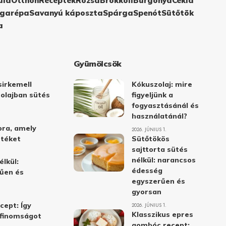
ula
Otthon
Receptek
Rózsa
Brokkoli
Burgonya
Cékla
garépa
Savanyú káposzta
Spárga
Spenót
Sütőtök
a
Gyümölcsök
irkemell
Kókuszolaj: mire
 olajban sütés
figyeljünk a
fogyasztásánál és
használatánál?
ora, amely
2026. JÚNIUS 1.
stéket
Sütőtökös
sajttorta sütés
nélkül: narancsos
élkül:
édesség
űen és
egyszerűen és
gyorsan
cept: Így
2026. JÚNIUS 1.
Klasszikus epres
i finomságot
gombóc recept: