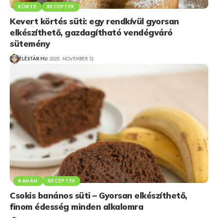
KÖRTE
RECEPTEK
Kevert körtés süti: egy rendkívül gyorsan
elkészíthető, gazdagítható vendégváró
sütemény
ÉLÉSTÁR.HU
2025. NOVEMBER 12.
BANÁN
RECEPTEK
Csokis banános süti – Gyorsan elkészíthető,
finom édesség minden alkalomra