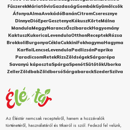
Fűszerek
Máriatövis
Gazdaság
Gombák
Gyümölcsök
Áfonya
Alma
Avokádó
Banán
Citrom
Cseresznye
Dinnye
Dió
Eper
Gesztenye
Kókusz
Körte
Málna
Mandula
Meggy
Narancs
Őszibarack
Hagyomány
Kaktusz
Kukorica
Levendula
Otthon
Receptek
Rózsa
Brokkoli
Burgonya
Cékla
Cukkini
Fokhagyma
Hagyma
Karfiol
Lencse
Levendula
Padlizsán
Paprika
Paradicsom
Retek
Rizs
Zöldségek
Sárgarépa
Savanyú káposzta
Spárga
Spenót
Sütőtök
Uborka
Zeller
Zöldbab
Zöldborsó
Sárgabarack
Szeder
Szilva
Az Éléstár nemcsak receptekről, hanem a hozzávalók
történetéről, használatáról és titkairól is szól. Fedezd fel velünk,