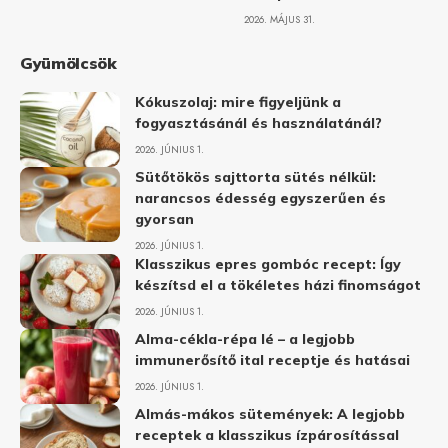
2026. MÁJUS 31.
Gyümölcsök
Kókuszolaj: mire figyeljünk a
fogyasztásánál és használatánál?
2026. JÚNIUS 1.
Sütőtökös sajttorta sütés nélkül:
narancsos édesség egyszerűen és
gyorsan
2026. JÚNIUS 1.
Klasszikus epres gombóc recept: Így
készítsd el a tökéletes házi finomságot
2026. JÚNIUS 1.
Alma-cékla-répa lé – a legjobb
immunerősítő ital receptje és hatásai
2026. JÚNIUS 1.
Almás-mákos sütemények: A legjobb
receptek a klasszikus ízpárosítással