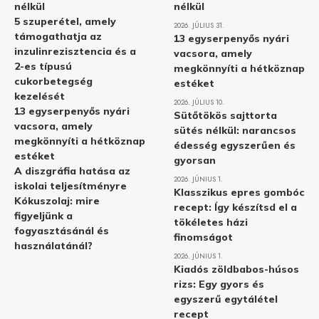
nélkül
nélkül
5 szuperétel, amely
2026. JÚLIUS 31.
támogathatja az
13 egyserpenyős nyári
inzulinrezisztencia és a
vacsora, amely
2-es típusú
megkönnyíti a hétköznap
cukorbetegség
estéket
kezelését
2026. JÚLIUS 10.
13 egyserpenyős nyári
Sütőtökös sajttorta
vacsora, amely
sütés nélkül: narancsos
megkönnyíti a hétköznap
édesség egyszerűen és
estéket
gyorsan
A diszgráfia hatása az
2026. JÚNIUS 1.
iskolai teljesítményre
Klasszikus epres gombóc
Kókuszolaj: mire
recept: Így készítsd el a
figyeljünk a
tökéletes házi
fogyasztásánál és
finomságot
használatánál?
2026. JÚNIUS 1.
Kiadós zöldbabos-húsos
rizs: Egy gyors és
egyszerű egytálétel
recept