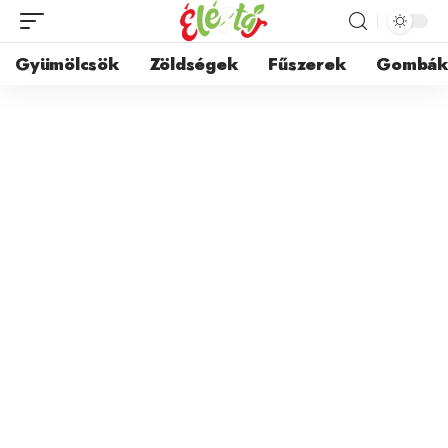
Gyümölcsök
Zöldségek
Fűszerek
Gombá