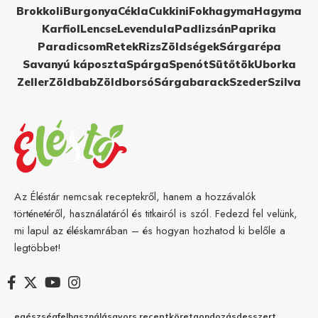
Brokkoli
Burgonya
Cékla
Cukkini
Fokhagyma
Hagyma
Karfiol
Lencse
Levendula
Padlizsán
Paprika
Paradicsom
Retek
Rizs
Zöldségek
Sárgarépa
Savanyú káposzta
Spárga
Spenót
Sütőtök
Uborka
Zeller
Zöldbab
Zöldborsó
Sárgabarack
Szeder
Szilva
Az Éléstár nemcsak receptekről, hanem a hozzávalók
történetéről, használatáról és titkairól is szól. Fedezd fel velünk,
mi lapul az éléskamrában – és hogyan hozhatod ki belőle a
legtöbbet!
egészség
felhasználás
gyors recept
köret
gondozás
desszert