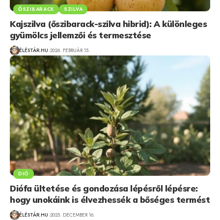
ŐSZIBARACK
SZILVA
Kajszilva (őszibarack-szilva hibrid): A különleges
gyümölcs jellemzői és termesztése
ÉLÉSTÁR.HU
2026. FEBRUÁR 15.
DIÓ
Diófa ültetése és gondozása lépésről lépésre:
hogy unokáink is élvezhessék a bőséges termést
ÉLÉSTÁR.HU
2025. DECEMBER 16.