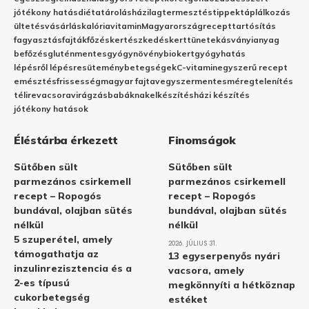
jótékony hatás
diéta
tárolás
házilag
termesztés
tippek
táplálkozás
ültetés
vásárlás
kalória
vitamin
Magyarország
recept
tartósítás
fagyasztás
fajták
főzés
kertészkedés
kert
tünetek
ásványianyag
befőzés
gluténmentes
gyógynövény
biokert
gyógyhatás
lépésről lépésre
sütemény
betegségek
C-vitamin
egyszerű recept
emésztés
frissesség
magyar fajta
vegyszermentes
méregtelenítés
télire
vacsora
virágzás
babáknak
elkészítés
házi készítés
jótékony hatások
Éléstárba érkezett
Finomságok
Sütőben sült
Sütőben sült
parmezános csirkemell
parmezános csirkemell
recept – Ropogós
recept – Ropogós
bundával, olajban sütés
bundával, olajban sütés
nélkül
nélkül
5 szuperétel, amely
2026. JÚLIUS 31.
támogathatja az
13 egyserpenyős nyári
inzulinrezisztencia és a
vacsora, amely
2-es típusú
megkönnyíti a hétköznap
cukorbetegség
estéket