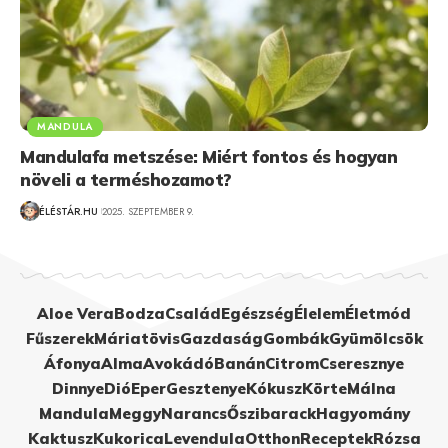
MANDULA
Mandulafa metszése: Miért fontos és hogyan
növeli a terméshozamot?
ÉLÉSTÁR.HU
2025. SZEPTEMBER 9.
Aloe Vera
Bodza
Család
Egészség
Élelem
Életmód
Fűszerek
Máriatövis
Gazdaság
Gombák
Gyümölcsök
Áfonya
Alma
Avokádó
Banán
Citrom
Cseresznye
Dinnye
Dió
Eper
Gesztenye
Kókusz
Körte
Málna
Mandula
Meggy
Narancs
Őszibarack
Hagyomány
Kaktusz
Kukorica
Levendula
Otthon
Receptek
Rózsa