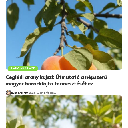
SÁRGABARACK
Ceglédi arany kajszi: Útmutató a népszerű
magyar barackfajta termesztéséhez
ÉLÉSTÁR.HU
2025. SZEPTEMBER 20.