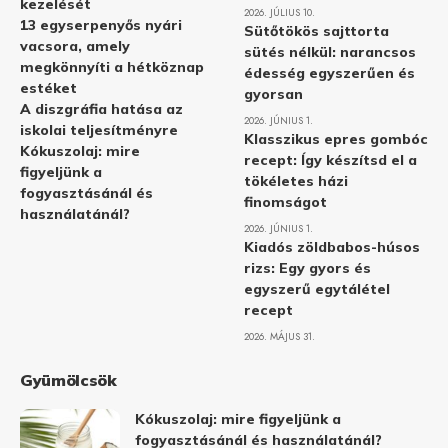
kezelését
2026. JÚLIUS 10.
13 egyserpenyős nyári
Sütőtökös sajttorta
vacsora, amely
sütés nélkül: narancsos
megkönnyíti a hétköznap
édesség egyszerűen és
estéket
gyorsan
A diszgráfia hatása az
2026. JÚNIUS 1.
iskolai teljesítményre
Klasszikus epres gombóc
Kókuszolaj: mire
recept: Így készítsd el a
figyeljünk a
tökéletes házi
fogyasztásánál és
finomságot
használatánál?
2026. JÚNIUS 1.
Kiadós zöldbabos-húsos
rizs: Egy gyors és
egyszerű egytálétel
recept
2026. MÁJUS 31.
Gyümölcsök
Kókuszolaj: mire figyeljünk a
fogyasztásánál és használatánál?