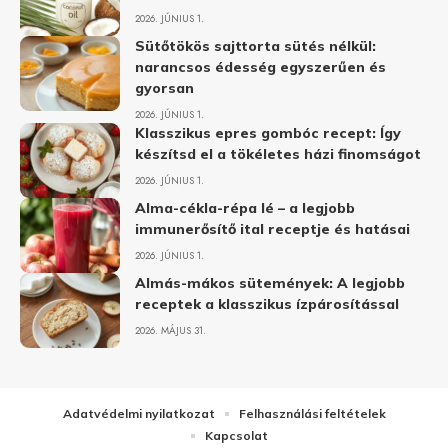
2026. JÚNIUS 1.
Sütőtökös sajttorta sütés nélkül:
narancsos édesség egyszerűen és
gyorsan
2026. JÚNIUS 1.
Klasszikus epres gombóc recept: Így
készítsd el a tökéletes házi finomságot
2026. JÚNIUS 1.
Alma-cékla-répa lé – a legjobb
immunerősítő ital receptje és hatásai
2026. JÚNIUS 1.
Almás-mákos sütemények: A legjobb
receptek a klasszikus ízpárosítással
2026. MÁJUS 31.
Adatvédelmi nyilatkozat
Felhasználási feltételek
Kapcsolat