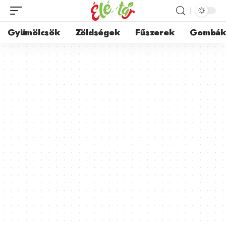
Gyümölcsök
Zöldségek
Fűszerek
Gombá