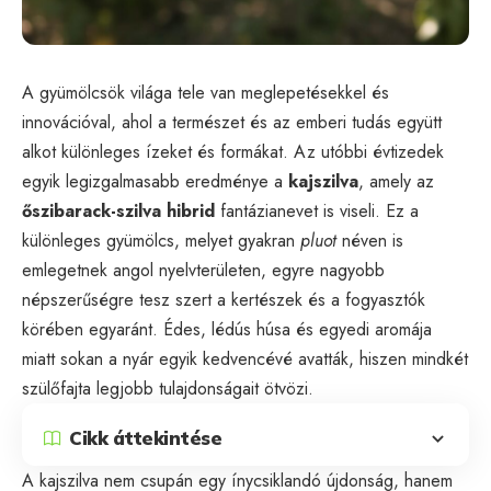
A gyümölcsök világa tele van meglepetésekkel és
innovációval, ahol a természet és az emberi tudás együtt
alkot különleges ízeket és formákat. Az utóbbi évtizedek
egyik legizgalmasabb eredménye a
kajszilva
, amely az
őszibarack-szilva hibrid
fantázianevet is viseli. Ez a
különleges gyümölcs, melyet gyakran
pluot
néven is
emlegetnek angol nyelvterületen, egyre nagyobb
népszerűségre tesz szert a kertészek és a fogyasztók
körében egyaránt. Édes, lédús húsa és egyedi aromája
miatt sokan a nyár egyik kedvencévé avatták, hiszen mindkét
szülőfajta legjobb tulajdonságait ötvözi.
Cikk áttekintése
A kajszilva nem csupán egy ínycsiklandó újdonság, hanem