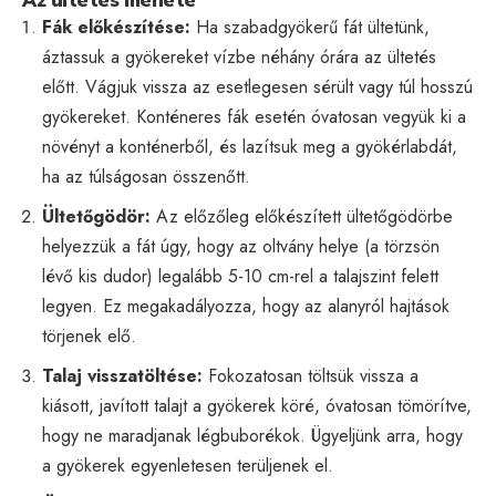
Fák előkészítése:
Ha szabadgyökerű fát ültetünk,
áztassuk a gyökereket vízbe néhány órára az ültetés
előtt. Vágjuk vissza az esetlegesen sérült vagy túl hosszú
gyökereket. Konténeres fák esetén óvatosan vegyük ki a
növényt a konténerből, és lazítsuk meg a gyökérlabdát,
ha az túlságosan összenőtt.
Ültetőgödör:
Az előzőleg előkészített ültetőgödörbe
helyezzük a fát úgy, hogy az oltvány helye (a törzsön
lévő kis dudor) legalább 5-10 cm-rel a talajszint felett
legyen. Ez megakadályozza, hogy az alanyról hajtások
törjenek elő.
Talaj visszatöltése:
Fokozatosan töltsük vissza a
kiásott, javított talajt a gyökerek köré, óvatosan tömörítve,
hogy ne maradjanak légbuborékok. Ügyeljünk arra, hogy
a gyökerek egyenletesen terüljenek el.