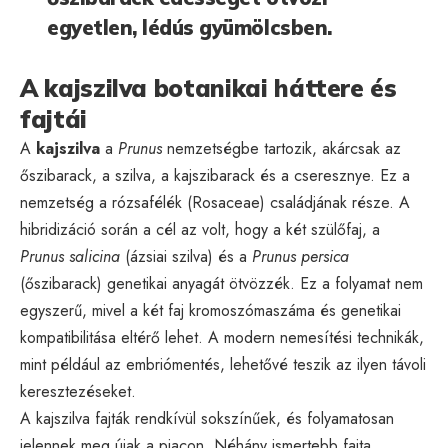
egyetlen, lédús gyümölcsben.
A kajszilva botanikai háttere és
fajtái
A
kajszilva
a
Prunus
nemzetségbe tartozik, akárcsak az
őszibarack, a szilva, a kajszibarack és a cseresznye. Ez a
nemzetség a rózsafélék (Rosaceae) családjának része. A
hibridizáció során a cél az volt, hogy a két szülőfaj, a
Prunus salicina
(ázsiai szilva) és a
Prunus persica
(őszibarack) genetikai anyagát ötvözzék. Ez a folyamat nem
egyszerű, mivel a két faj kromoszómaszáma és genetikai
kompatibilitása eltérő lehet. A modern nemesítési technikák,
mint például az embriómentés, lehetővé teszik az ilyen távoli
keresztezéseket.
A kajszilva fajták rendkívül sokszínűek, és folyamatosan
jelennek meg újak a piacon. Néhány ismertebb fajta,