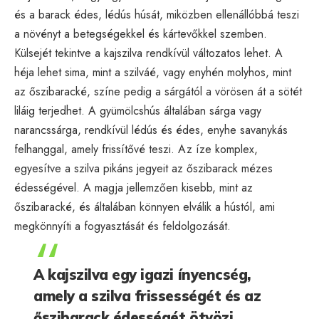
és a barack édes, lédús húsát, miközben ellenállóbbá teszi
a növényt a betegségekkel és kártevőkkel szemben.
Külsejét tekintve a kajszilva rendkívül változatos lehet. A
héja lehet sima, mint a szilváé, vagy enyhén molyhos, mint
az őszibaracké, színe pedig a sárgától a vörösen át a sötét
liláig terjedhet. A gyümölcshús általában sárga vagy
narancssárga, rendkívül lédús és édes, enyhe savanykás
felhanggal, amely frissítővé teszi. Az íze komplex,
egyesítve a szilva pikáns jegyeit az őszibarack mézes
édességével. A magja jellemzően kisebb, mint az
őszibaracké, és általában könnyen elválik a hústól, ami
megkönnyíti a fogyasztását és feldolgozását.
A kajszilva egy igazi ínyencség,
amely a szilva frissességét és az
őszibarack édességét ötvözi