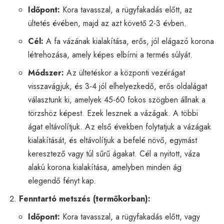
Időpont:
Kora tavasszal, a rügyfakadás előtt, az
ültetés évében, majd az azt követő 2-3 évben.
Cél:
A fa vázának kialakítása, erős, jól elágazó korona
létrehozása, amely képes elbírni a termés súlyát.
Módszer:
Az ültetéskor a központi vezérágat
visszavágjuk, és 3-4 jól elhelyezkedő, erős oldalágat
választunk ki, amelyek 45-60 fokos szögben állnak a
törzshöz képest. Ezek lesznek a vázágak. A többi
ágat eltávolítjuk. Az első években folytatjuk a vázágak
kialakítását, és eltávolítjuk a befelé növő, egymást
keresztező vagy túl sűrű ágakat. Cél a nyitott, váza
alakú korona kialakítása, amelyben minden ág
elegendő fényt kap.
Fenntartó metszés (termőkorban):
Időpont:
Kora tavasszal, a rügyfakadás előtt, vagy