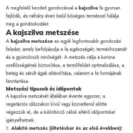
A megfelelő kezdeti gondozással a
kajszilva
fa gyorsan
fejlődik, és néhány éven belül bőséges terméssel hálálja
meg a gondoskodást.
A kajszilva metszése
A
kajszilva metszése
az egyik legfontosabb gondozási
feladat, amely befolyásolja a fa egészségét, terméshozamát
és a gyümölcsök minőségét. A metszés célja a korona
szellősségének biztosítása, a termőfelület optimalizálása, a
beteg és sérült ágak eltávolítása, valamint a fa formájának
fenntartása.
Metszési típusok és időpontok
A kajszilva metszését általában évente egyszer, a
vegetációs időszakon kívül vagy közvetlenül előtte
végezzük el, de a különböző célok eltérő időpontokat
igényelhetnek:
Alakító metszés (ültetéskor és az első években):