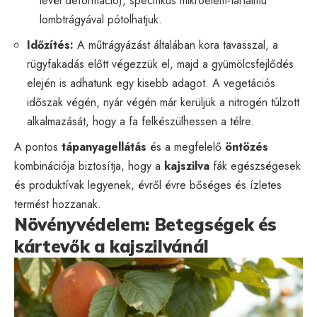
levél deformáció), specifikus mikroelem-tartalmú
lombtrágyával pótolhatjuk.
Időzítés:
A műtrágyázást általában kora tavasszal, a
rügyfakadás előtt végezzük el, majd a gyümölcsfejlődés
elején is adhatunk egy kisebb adagot. A vegetációs
időszak végén, nyár végén már kerüljük a nitrogén túlzott
alkalmazását, hogy a fa felkészülhessen a télre.
A pontos
tápanyagellátás
és a megfelelő
öntözés
kombinációja biztosítja, hogy a
kajszilva
fák egészségesek
és produktívak legyenek, évről évre bőséges és ízletes
termést hozzanak.
Növényvédelem: Betegségek és
kártevők a kajszilvánál