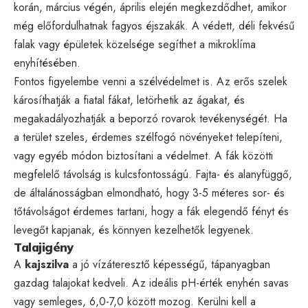
korán, március végén, április elején megkezdődhet, amikor
még előfordulhatnak fagyos éjszakák. A védett, déli fekvésű
falak vagy épületek közelsége segíthet a mikroklíma
enyhítésében.
Fontos figyelembe venni a szélvédelmet is. Az erős szelek
károsíthatják a fiatal fákat, letörhetik az ágakat, és
megakadályozhatják a beporzó rovarok tevékenységét. Ha
a terület szeles, érdemes szélfogó növényeket telepíteni,
vagy egyéb módon biztosítani a védelmet. A fák közötti
megfelelő távolság is kulcsfontosságú. Fajta- és alanyfüggő,
de általánosságban elmondható, hogy 3-5 méteres sor- és
tőtávolságot érdemes tartani, hogy a fák elegendő fényt és
levegőt kapjanak, és könnyen kezelhetők legyenek.
Talajigény
A
kajszilva
a jó vízáteresztő képességű, tápanyagban
gazdag talajokat kedveli. Az ideális pH-érték enyhén savas
vagy semleges, 6,0-7,0 között mozog. Kerülni kell a