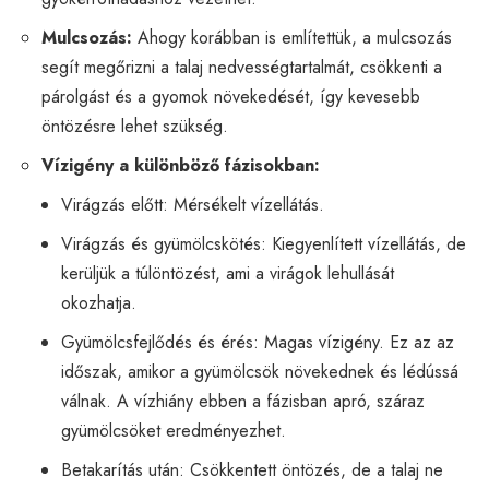
Mulcsozás:
Ahogy korábban is említettük, a mulcsozás
segít megőrizni a talaj nedvességtartalmát, csökkenti a
párolgást és a gyomok növekedését, így kevesebb
öntözésre lehet szükség.
Vízigény a különböző fázisokban:
Virágzás előtt: Mérsékelt vízellátás.
Virágzás és gyümölcskötés: Kiegyenlített vízellátás, de
kerüljük a túlöntözést, ami a virágok lehullását
okozhatja.
Gyümölcsfejlődés és érés: Magas vízigény. Ez az az
időszak, amikor a gyümölcsök növekednek és lédússá
válnak. A vízhiány ebben a fázisban apró, száraz
gyümölcsöket eredményezhet.
Betakarítás után: Csökkentett öntözés, de a talaj ne