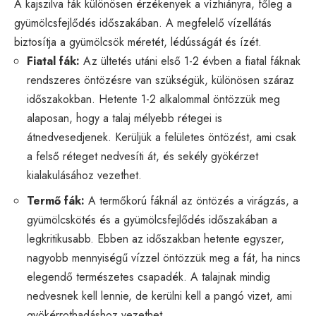
A kajszilva fák különösen érzékenyek a vízhiányra, főleg a
gyümölcsfejlődés időszakában. A megfelelő vízellátás
biztosítja a gyümölcsök méretét, lédússágát és ízét.
Fiatal fák:
Az ültetés utáni első 1-2 évben a fiatal fáknak
rendszeres öntözésre van szükségük, különösen száraz
időszakokban. Hetente 1-2 alkalommal öntözzük meg
alaposan, hogy a talaj mélyebb rétegei is
átnedvesedjenek. Kerüljük a felületes öntözést, ami csak
a felső réteget nedvesíti át, és sekély gyökérzet
kialakulásához vezethet.
Termő fák:
A termőkorú fáknál az öntözés a virágzás, a
gyümölcskötés és a gyümölcsfejlődés időszakában a
legkritikusabb. Ebben az időszakban hetente egyszer,
nagyobb mennyiségű vízzel öntözzük meg a fát, ha nincs
elegendő természetes csapadék. A talajnak mindig
nedvesnek kell lennie, de kerülni kell a pangó vizet, ami
gyökérrothadáshoz vezethet.