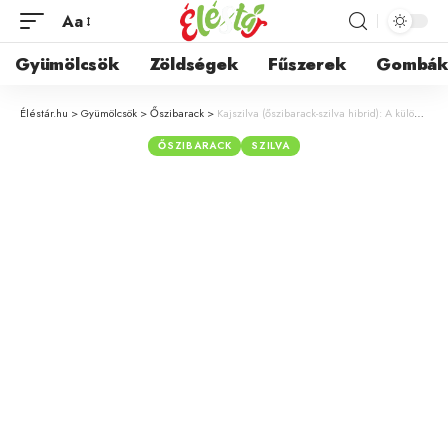
Aa
Gyümölcsök
Zöldségek
Fűszerek
Gombá
Éléstár.hu
>
Gyümölcsök
>
Őszibarack
>
Kajszilva (őszibarack-szilva hibrid): A különleges gyümölcs jellemzői és termesztése
ŐSZIBARACK
SZILVA