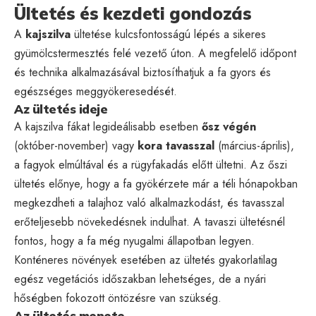
Ültetés és kezdeti gondozás
A
kajszilva
ültetése kulcsfontosságú lépés a sikeres
gyümölcstermesztés felé vezető úton. A megfelelő időpont
és technika alkalmazásával biztosíthatjuk a fa gyors és
egészséges meggyökeresedését.
Az ültetés ideje
A kajszilva fákat legideálisabb esetben
ősz végén
(október-november) vagy
kora tavasszal
(március-április),
a fagyok elmúltával és a rügyfakadás előtt ültetni. Az őszi
ültetés előnye, hogy a fa gyökérzete már a téli hónapokban
megkezdheti a talajhoz való alkalmazkodást, és tavasszal
erőteljesebb növekedésnek indulhat. A tavaszi ültetésnél
fontos, hogy a fa még nyugalmi állapotban legyen.
Konténeres növények esetében az ültetés gyakorlatilag
egész vegetációs időszakban lehetséges, de a nyári
hőségben fokozott öntözésre van szükség.
Az ültetés menete