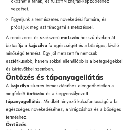
okozhat a fának, és túlzott vízhajtás-képződéshez
vezethet.
Figyeljünk a természetes növekedési formára, és
próbáljuk meg azt támogatni a metszéssel.
A rendszeres és szakszerű
metszés
hosszú éveken át
biztosítja a
kajszilva
fa egészségét és a bőséges, kiváló
minőségű termést. Egy jól metszett fa nemcsak
esztétikusabb, hanem sokkal ellenállóbb is a betegségekkel
és kártevőkkel szemben.
Öntözés és tápanyagellátás
A
kajszilva
sikeres termesztéséhez elengedhetetlen a
megfelelő
öntözés
és a kiegyensúlyozott
tápanyagellátás
. Mindkét tényező kulcsfontosságú a fa
egészséges növekedéséhez, a virágzáshoz és a bőséges
terméshez.
Öntözés