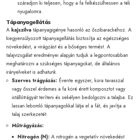
száradjon ki teljesen, hogy a fa felkészülhessen a téli
nyugalomra.
Tápanyagellátás
A
kajszilva
tápanyagigénye hasonló az őszibarackéhoz. A
kiegyensúlyozott tápanyagellátás biztosítja az egészséges
növekedést, a virágzást és a bőséges termést. A
talajvizsgálat eredményei alapján tudjuk a legpontosabban
meghatározni a szükséges tápanyagokat, de általános
irányelveket is adhatunk.
Szerves trágyázás:
Évente egyszer, kora tavasszal
vagy ősszel érdemes a fa köré érett komposztot vagy
istállótrágyát teríteni és sekélyen bedolgozni a talajba. Ez
lassan lebomló tápanyagokkal látja el a fát, és javítja a
talaj szerkezetét.
Műtrágyázás:
Nitrogén (N):
A nitrogén a vegetatív növekedést