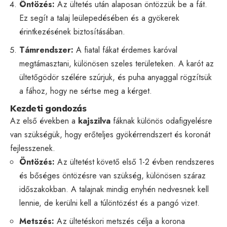
Öntözés:
Az ültetés után alaposan öntözzük be a fát.
Ez segít a talaj leülepedésében és a gyökerek
érintkezésének biztosításában.
Támrendszer:
A fiatal fákat érdemes karóval
megtámasztani, különösen szeles területeken. A karót az
ültetőgödör szélére szúrjuk, és puha anyaggal rögzítsük
a fához, hogy ne sértse meg a kérget.
Kezdeti gondozás
Az első években a
kajszilva
fáknak különös odafigyelésre
van szükségük, hogy erőteljes gyökérrendszert és koronát
fejlesszenek.
Öntözés:
Az ültetést követő első 1-2 évben rendszeres
és bőséges öntözésre van szükség, különösen száraz
időszakokban. A talajnak mindig enyhén nedvesnek kell
lennie, de kerülni kell a túlöntözést és a pangó vizet.
Metszés:
Az ültetéskori metszés célja a korona