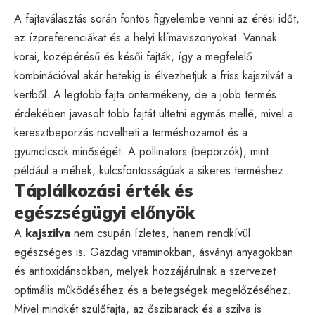
A fajtaválasztás során fontos figyelembe venni az érési időt,
az ízpreferenciákat és a helyi klímaviszonyokat. Vannak
korai, középérésű és késői fajták, így a megfelelő
kombinációval akár hetekig is élvezhetjük a friss kajszilvát a
kertből. A legtöbb fajta öntermékeny, de a jobb termés
érdekében javasolt több fajtát ültetni egymás mellé, mivel a
keresztbeporzás növelheti a terméshozamot és a
gyümölcsök minőségét. A pollinators (beporzók), mint
például a méhek, kulcsfontosságúak a sikeres terméshez.
Táplálkozási érték és
egészségügyi előnyök
A
kajszilva
nem csupán ízletes, hanem rendkívül
egészséges is. Gazdag vitaminokban, ásványi anyagokban
és antioxidánsokban, melyek hozzájárulnak a szervezet
optimális működéséhez és a betegségek megelőzéséhez.
Mivel mindkét szülőfajta, az őszibarack és a szilva is