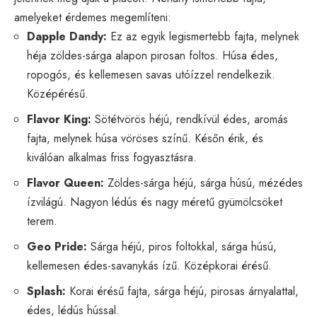
amelyeket érdemes megemlíteni:
Dapple Dandy:
Ez az egyik legismertebb fajta, melynek
héja zöldes-sárga alapon pirosan foltos. Húsa édes,
ropogós, és kellemesen savas utóízzel rendelkezik.
Középérésű.
Flavor King:
Sötétvörös héjú, rendkívül édes, aromás
fajta, melynek húsa vöröses színű. Későn érik, és
kiválóan alkalmas friss fogyasztásra.
Flavor Queen:
Zöldes-sárga héjú, sárga húsú, mézédes
ízvilágú. Nagyon lédús és nagy méretű gyümölcsöket
terem.
Geo Pride:
Sárga héjú, piros foltokkal, sárga húsú,
kellemesen édes-savanykás ízű. Középkorai érésű.
Splash:
Korai érésű fajta, sárga héjú, pirosas árnyalattal,
édes, lédús hússal.