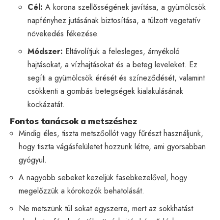
Cél:
A korona szellősségének javítása, a gyümölcsök
napfényhez jutásának biztosítása, a túlzott vegetatív
növekedés fékezése.
Módszer:
Eltávolítjuk a felesleges, árnyékoló
hajtásokat, a vízhajtásokat és a beteg leveleket. Ez
segíti a gyümölcsök érését és színeződését, valamint
csökkenti a gombás betegségek kialakulásának
kockázatát.
Fontos tanácsok a metszéshez
Mindig éles, tiszta metszőollót vagy fűrészt használjunk,
hogy tiszta vágásfelületet hozzunk létre, ami gyorsabban
gyógyul.
A nagyobb sebeket kezeljük fasebkezelővel, hogy
megelőzzük a kórokozók behatolását.
Ne metszünk túl sokat egyszerre, mert az sokkhatást