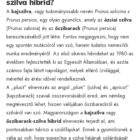
szilva hibrid?
A
kajszilva
, vagy tudományosabb nevén
Prunus salicina x
Prunus persica
, egy olyan gyümölcs, amely az
ázsiai szilva
(Prunus salicina) és az
őszibarack
(Prunus persica)
keresztezéséből jött létre. Fontos megjegyezni, hogy nem
egy spontán mutációról van szó, hanem tudatos nemesítői
munka eredményéről. Az első sikeres hibrideket az 1980-as
években fejlesztették ki az Egyesült Államokban, és azóta
számos fajta látott napvilágot, melyek eltérő ízvilággal,
mérettel és érési idővel rendelkeznek.
A „pluot” elnevezés az angol „plum” (szilva) és „apricot”
(kajszibarack) szavak összevonásából ered, ami némileg
megtévesztő lehet, hiszen valójában őszibarackról és
szilváról van szó. Magyarországon a
kajszilva
vagy
őszibarack-szilva hibrid
elnevezés terjedt el, ami
pontosabban tükrözi a szülőfajokat. Ennek a gyümölcsnek a
célja az volt, hogy egyesítse a szilva héjának szilárdságát