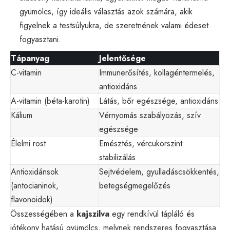
gyümölcs, így ideális választás azok számára, akik
figyelnek a testsúlyukra, de szeretnének valami édeset
fogyasztani.
Tápanyag
Jelentősége
C-vitamin
Immunerősítés, kollagéntermelés,
antioxidáns
A-vitamin (béta-karotin)
Látás, bőr egészsége, antioxidáns
Kálium
Vérnyomás szabályozás, szív
egészsége
Élelmi rost
Emésztés, vércukorszint
stabilizálás
Antioxidánsok
Sejtvédelem, gyulladáscsökkentés,
(antocianinok,
betegségmegelőzés
flavonoidok)
Összességében a
kajszilva
egy rendkívül tápláló és
jótékony hatású gyümölcs, melynek rendszeres fogyasztása