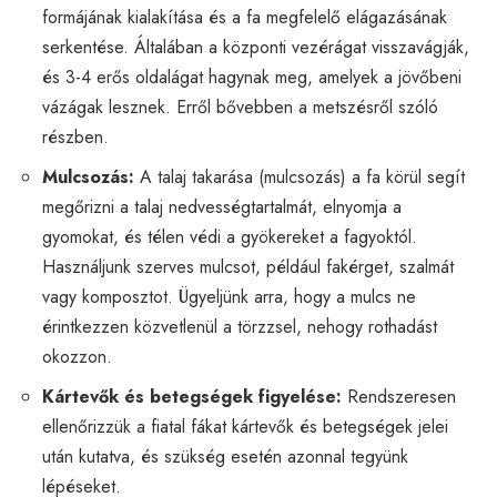
formájának kialakítása és a fa megfelelő elágazásának
serkentése. Általában a központi vezérágat visszavágják,
és 3-4 erős oldalágat hagynak meg, amelyek a jövőbeni
vázágak lesznek. Erről bővebben a metszésről szóló
részben.
Mulcsozás:
A talaj takarása (mulcsozás) a fa körül segít
megőrizni a talaj nedvességtartalmát, elnyomja a
gyomokat, és télen védi a gyökereket a fagyoktól.
Használjunk szerves mulcsot, például fakérget, szalmát
vagy komposztot. Ügyeljünk arra, hogy a mulcs ne
érintkezzen közvetlenül a törzzsel, nehogy rothadást
okozzon.
Kártevők és betegségek figyelése:
Rendszeresen
ellenőrizzük a fiatal fákat kártevők és betegségek jelei
után kutatva, és szükség esetén azonnal tegyünk
lépéseket.