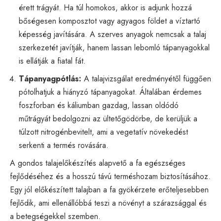
érett trágyát. Ha túl homokos, akkor is adjunk hozzá
bőségesen komposztot vagy agyagos földet a víztartó
képesség javítására. A szerves anyagok nemcsak a talaj
szerkezetét javítják, hanem lassan lebomló tápanyagokkal
is ellátják a fiatal fát.
Tápanyagpótlás:
A talajvizsgálat eredményétől függően
pótolhatjuk a hiányzó tápanyagokat. Általában érdemes
foszforban és káliumban gazdag, lassan oldódó
műtrágyát bedolgozni az ültetőgödörbe, de kerüljük a
túlzott nitrogénbevitelt, ami a vegetatív növekedést
serkenti a termés rovására.
A gondos talajelőkészítés alapvető a fa egészséges
fejlődéséhez és a hosszú távú terméshozam biztosításához.
Egy jól előkészített talajban a fa gyökérzete erőteljesebben
fejlődik, ami ellenállóbbá teszi a növényt a szárazsággal és
a betegségekkel szemben.