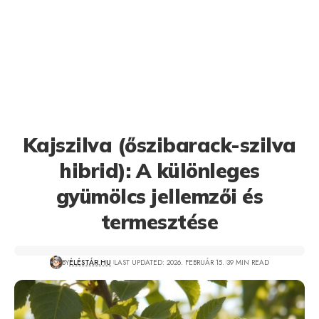
Kajszilva (őszibarack-szilva
hibrid): A különleges
gyümölcs jellemzői és
termesztése
BY
ÉLÉSTÁR.HU
LAST UPDATED: 2026. FEBRUÁR 15.
39 MIN READ