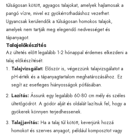
túlságosan kötött, agyagos talajokat, amelyek hajlamosak a
pangó vízre, mivel ez gyökérrothadáshoz vezethet.
Ugyancsak kerülendők a túlságosan homokos talajok,
amelyek nem tartják meg elegendő nedvességet és
tápanyagot.
Talajelőkészítés
Az ültetés előtt legalább 1-2 hónappal érdemes elkezdeni a
talaj előkészítését.
Talajvizsgálat:
Először is, végezzünk talajvizsgálatot a
pH-érték és a tápanyagtartalom meghatározásához. Ez
segít az esetleges hiányosságok pótlásában.
Lazítás:
Ássunk egy legalább 60-80 cm mély és széles
ültetőgödröt. A gödör alját és oldalát lazítsuk fel, hogy a
gyökerek könnyen terjedhessenek.
Talajjavítás:
Ha a talaj túl kötött, keverjünk hozzá
homokot és szerves anyagot, például komposztot vagy