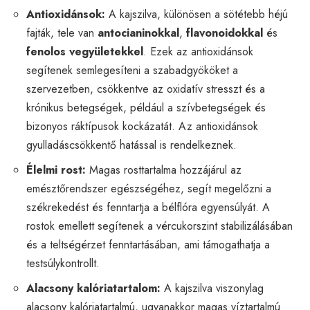
Antioxidánsok:
A kajszilva, különösen a sötétebb héjú
fajták, tele van
antocianinokkal
,
flavonoidokkal
és
fenolos vegyületekkel
. Ezek az antioxidánsok
segítenek semlegesíteni a szabadgyököket a
szervezetben, csökkentve az oxidatív stresszt és a
krónikus betegségek, például a szívbetegségek és
bizonyos ráktípusok kockázatát. Az antioxidánsok
gyulladáscsökkentő hatással is rendelkeznek.
Élelmi rost:
Magas rosttartalma hozzájárul az
emésztőrendszer egészségéhez, segít megelőzni a
székrekedést és fenntartja a bélflóra egyensúlyát. A
rostok emellett segítenek a vércukorszint stabilizálásában
és a teltségérzet fenntartásában, ami támogathatja a
testsúlykontrollt.
Alacsony kalóriatartalom:
A kajszilva viszonylag
alacsony kalóriatartalmú, ugyanakkor magas víztartalmú