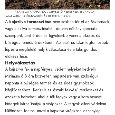
A KAJSZILVA A NAPOS, JÓL VÍZELVEZETŐ HELYET KEDVELI, AHOL A
TALAJLAZÍTÁS ÉS TÁPANYAGPÓTLÁS KULCSFONTOSSÁGÚ.
A
kajszilva termesztése
nem sokban tér el az őszibarack
vagy a szilva termesztésétől, de van néhány speciális
szempont, amit érdemes figyelembe venni a sikeres és
bőséges termés érdekében. Az első és talán legfontosabb
lépés a megfelelő hely kiválasztása és a talaj gondos
előkészítése.
Helyválasztás
A kajszilva fák a napfényes, védett helyeket kedvelik.
Minimum 6-8 óra közvetlen napsütésre van szükségük
naponta a bőséges termés és az édes gyümölcsök
kifejlődéséhez. Kerüljük az északi fekvésű területeket és
azokat a helyeket, ahol a téli fagyok vagy a kora tavaszi
hidegek károsíthatják a virágokat. A fagyok elleni védelem
különösen fontos, mivel a kajszilva virágzása viszonylag