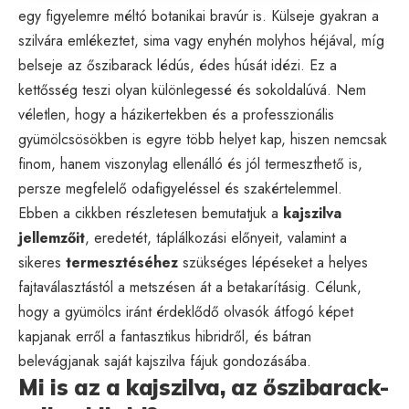
egy figyelemre méltó botanikai bravúr is. Külseje gyakran a
szilvára emlékeztet, sima vagy enyhén molyhos héjával, míg
belseje az őszibarack lédús, édes húsát idézi. Ez a
kettősség teszi olyan különlegessé és sokoldalúvá. Nem
véletlen, hogy a házikertekben és a professzionális
gyümölcsösökben is egyre több helyet kap, hiszen nemcsak
finom, hanem viszonylag ellenálló és jól termeszthető is,
persze megfelelő odafigyeléssel és szakértelemmel.
Ebben a cikkben részletesen bemutatjuk a
kajszilva
jellemzőit
, eredetét, táplálkozási előnyeit, valamint a
sikeres
termesztéséhez
szükséges lépéseket a helyes
fajtaválasztástól a metszésen át a betakarításig. Célunk,
hogy a gyümölcs iránt érdeklődő olvasók átfogó képet
kapjanak erről a fantasztikus hibridről, és bátran
belevágjanak saját kajszilva fájuk gondozásába.
Mi is az a kajszilva, az őszibarack-