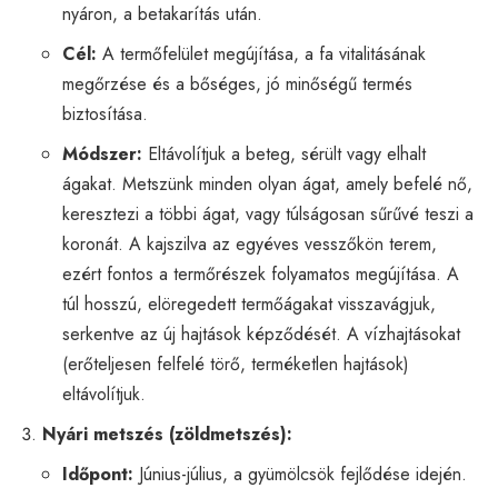
nyáron, a betakarítás után.
Cél:
A termőfelület megújítása, a fa vitalitásának
megőrzése és a bőséges, jó minőségű termés
biztosítása.
Módszer:
Eltávolítjuk a beteg, sérült vagy elhalt
ágakat. Metszünk minden olyan ágat, amely befelé nő,
keresztezi a többi ágat, vagy túlságosan sűrűvé teszi a
koronát. A kajszilva az egyéves vesszőkön terem,
ezért fontos a termőrészek folyamatos megújítása. A
túl hosszú, elöregedett termőágakat visszavágjuk,
serkentve az új hajtások képződését. A vízhajtásokat
(erőteljesen felfelé törő, terméketlen hajtások)
eltávolítjuk.
Nyári metszés (zöldmetszés):
Időpont:
Június-július, a gyümölcsök fejlődése idején.