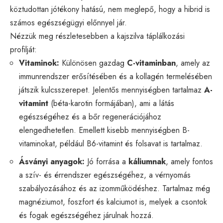
köztudottan jótékony hatású, nem meglepő, hogy a hibrid is
számos egészségügyi előnnyel jár.
Nézzük meg részletesebben a kajszilva táplálkozási
profilját:
Vitaminok:
Különösen gazdag
C-vitaminban
, amely az
immunrendszer erősítésében és a kollagén termelésében
játszik kulcsszerepet. Jelentős mennyiségben tartalmaz
A-
vitamint
(béta-karotin formájában), ami a látás
egészségéhez és a bőr regenerációjához
elengedhetetlen. Emellett kisebb mennyiségben B-
vitaminokat, például B6-vitamint és folsavat is tartalmaz.
Ásványi anyagok:
Jó forrása a
káliumnak
, amely fontos
a szív- és érrendszer egészségéhez, a vérnyomás
szabályozásához és az izomműködéshez. Tartalmaz még
magnéziumot, foszfort és kalciumot is, melyek a csontok
és fogak egészségéhez járulnak hozzá.