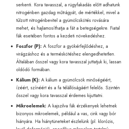
serkenti. Kora tavasszal, a rügyfakadás előtt adhatunk
nitrogénben gazdag műtrágyát, de mértékkel, mivel a
túlzott nitrogénbevitel a gyümölcskötés rovására
mehet, és hajlamosíthatja a fát a betegségekre. Fiatal
fák esetében fontos a kezdeti növekedéshez.
Foszfor (P):
A foszfor a gyökérfejlődéshez, a
virágzáshoz és a terméskötéshez elengedhetetlen.
Általában ősszel vagy kora tavasszal juttatjuk ki, lassan
oldódó formában.
Kálium (K):
A kálium a gyümölcsök minőségéért,
ízéért, színéért és a fa télállóságáért felelős. Szintén
ősszel vagy kora tavasszal érdemes kijuttatni.
Mikroelemek:
A kajszilva fák érzékenyek lehetnek
bizonyos mikroelemek, például a vas, cink vagy bór
hiányára. Ha hiánytüneteket észlelünk (pl. klorózis,