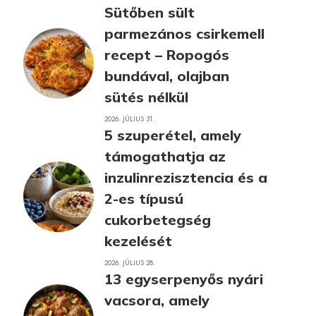
Sütőben sült
parmezános csirkemell
recept – Ropogós
bundával, olajban
sütés nélkül
2026. JÚLIUS 31.
5 szuperétel, amely
támogathatja az
inzulinrezisztencia és a
2-es típusú
cukorbetegség
kezelését
2026. JÚLIUS 28.
13 egyserpenyős nyári
vacsora, amely