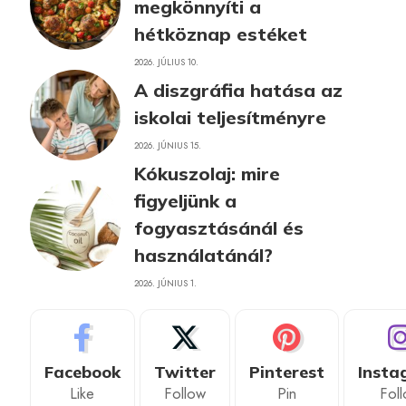
megkönnyíti a
hétköznap estéket
2026. JÚLIUS 10.
A diszgráfia hatása az
iskolai teljesítményre
2026. JÚNIUS 15.
Kókuszolaj: mire
figyeljünk a
fogyasztásánál és
használatánál?
2026. JÚNIUS 1.
Facebook
Twitter
Pinterest
Insta
Like
Follow
Pin
Fol