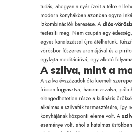
tudás, ahogyan a nyár ízeit a télre el leh
modern konyhákban azonban egyre inkább
ízkombinációk keresése. A
diós-vörösb
testesíti meg. Nem csupán egy édesség,
egyes kanalazással újra átélhetünk. Készí
vörösbor fűszeres aromájával és a pirítot
egyfajta meditációvá, egy alkotó folyama
A szilva, mint a m
A szilva évszázadok óta kiemelt szerep
frissen fogyasztva, hanem aszalva, pálin
elengedhetetlen része a kulináris örök
alkalmas a szilvafák termesztésére, így
konyhájának központi eleme volt. A
szil
eseménye volt, ahol a hatalmas üstökben