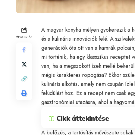
A magyar konyha mélyen gyökerezik a ha
MEGOSZTÁS
és a kulináris innovációk felé. A szilva
generációk óta ott van a kamrák polcain
mi történik, ha egy klasszikus receptet
van, ha a megszokott ízek mellé bekerül
mégis karakteres ropogása? Ekkor szül
kulináris alkotás, amely nem csupán ízle
felüdülést hoz. Ez a recept nem csak e
gasztronómiai utazásra, ahol a hagyomá
Cikk áttekintése
A befőzés, a tartósítás művészete sok