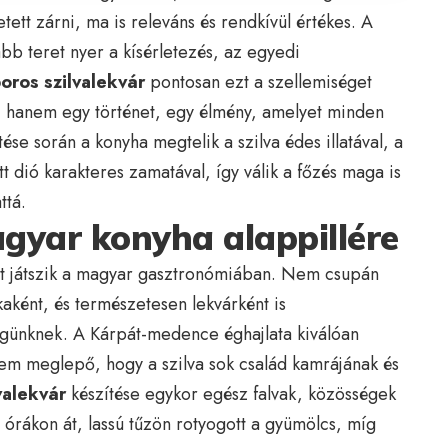
etett zárni, ma is releváns és rendkívül értékes. A
 teret nyer a kísérletezés, az egyedi
oros szilvalekvár
pontosan ezt a szellemiséget
 hanem egy történet, egy élmény, amelyet minden
tése során a konyha megtelik a szilva édes illatával, a
t dió karakteres zamatával, így válik a főzés maga is
ttá.
agyar konyha alappillére
et játszik a magyar gasztronómiában. Nem csupán
kaként, és természetesen lekvárként is
ségünknek. A Kárpát-medence éghajlata kiválóan
 nem meglepő, hogy a szilva sok család kamrájának és
valekvár
készítése egykor egész falvak, közösségek
 órákon át, lassú tűzön rotyogott a gyümölcs, míg