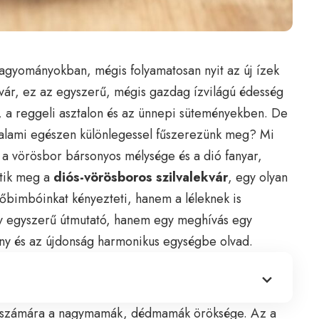
gyományokban, mégis folyamatosan nyit az új ízek
lekvár, ez az egyszerű, mégis gazdag ízvilágú édesség
, a reggeli asztalon és az ünnepi süteményekben. De
 valami egészen különlegessel fűszerezünk meg? Mi
 a vörösbor bársonyos mélysége és a dió fanyar,
etik meg a
diós-vörösboros szilvalekvár
, egy olyan
lőbimbóinkat kényezteti, hanem a léleknek is
gy egyszerű útmutató, hanem egy meghívás egy
ny és az újdonság harmonikus egységbe olvad.
ak számára a nagymamák, dédmamák öröksége. Az a