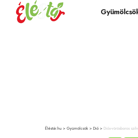
Gyümölcsö
Éléstár.hu
>
Gyümölcsök
>
Dió
>
Diós-vörösboros szi