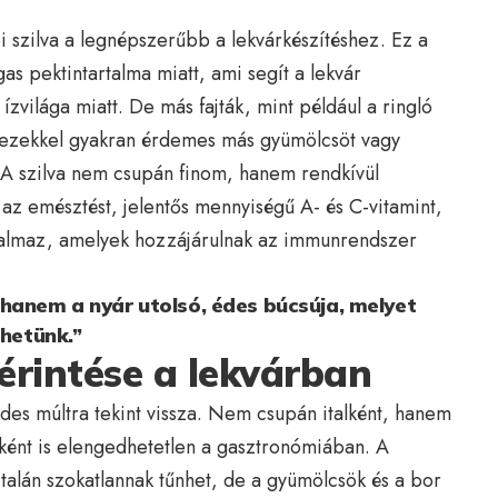
ei szilva a legnépszerűbb a lekvárkészítéshez. Ez a
as pektintartalma miatt, ami segít a lekvár
zvilága miatt. De más fajták, mint például a ringló
ár ezekkel gyakran érdemes más gyümölcsöt vagy
z. A szilva nem csupán finom, hanem rendkívül
 az emésztést, jelentős mennyiségű A- és C-vitamint,
artalmaz, amelyek hozzájárulnak az immunrendszer
hanem a nyár utolsó, édes búcsúja, melyet
ehetünk.”
érintése a lekvárban
des múltra tekint vissza. Nem csupán italként, hanem
aként is elengedhetetlen a gasztronómiában. A
talán szokatlannak tűnhet, de a gyümölcsök és a bor