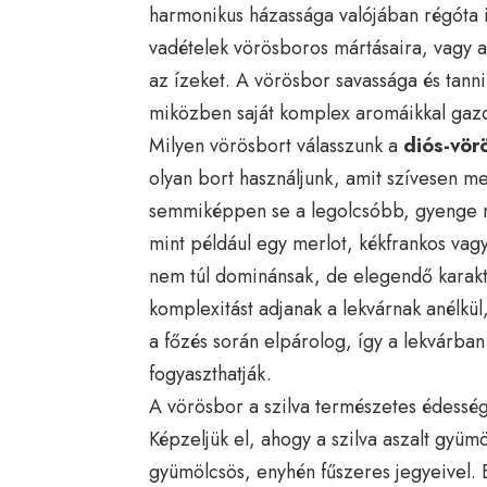
harmonikus házassága valójában régóta 
vadételek vörösboros mártásaira, vagy a
az ízeket. A vörösbor savassága és tann
miközben saját komplex aromáikkal gazdag
Milyen vörösbort válasszunk a
diós-vör
olyan bort használjunk, amit szívesen 
semmiképpen se a legolcsóbb, gyenge m
mint például egy merlot, kékfrankos vagy
nem túl dominánsak, de elegendő karakt
komplexitást adjanak a lekvárnak anélkül
a főzés során elpárolog, így a lekvárba
fogyaszthatják.
A vörösbor a szilva természetes édességé
Képzeljük el, ahogy a szilva aszalt gyüm
gyümölcsös, enyhén fűszeres jegyeivel. E