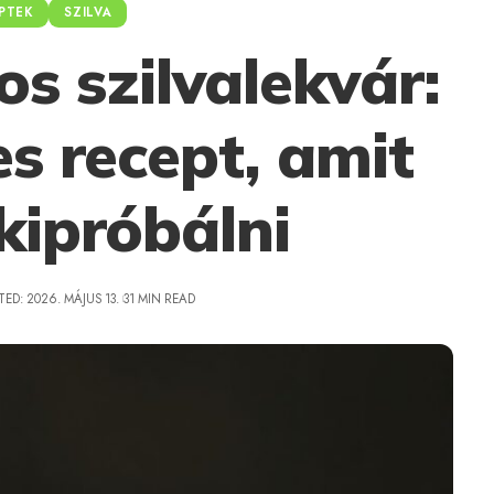
PTEK
SZILVA
s szilvalekvár:
s recept, amit
kipróbálni
ED: 2026. MÁJUS 13.
31 MIN READ