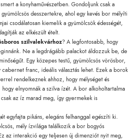
ismert a konyhaművészetben. Gondoljunk csak a
 gyümölcsös desszertekre, ahol egy kevés bor mélyíti
injai csodálatosan kiemelik a gyümölcsök édességét,
ítják az elkészült ételt.
ösboros szilvalekvárhoz
? A legfontosabb, hogy
meginnánk. Ne a legdrágább palackot áldozzuk be, de
inőségűt. Egy közepes testű, gyümölcsös vörösbor,
 cabernet franc, ideális választás lehet. Ezek a borok
errel rendelkeznek ahhoz, hogy mélységet és
, hogy elnyomnák a szilva ízét. A bor alkoholtartalma
n csak az íz marad meg, így gyermekek is
t egyfajta pikáns, elegáns felhanggal egészíti ki.
ölcsös, mély ízvilága találkozik a bor bogyós
z az interakció egy teljesen új dimenziót nyit meg,