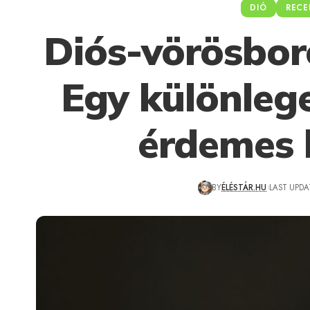
DIÓ
RECE
Diós-vörösboro
Egy különlege
érdemes 
BY
ÉLÉSTÁR.HU
LAST UPDAT