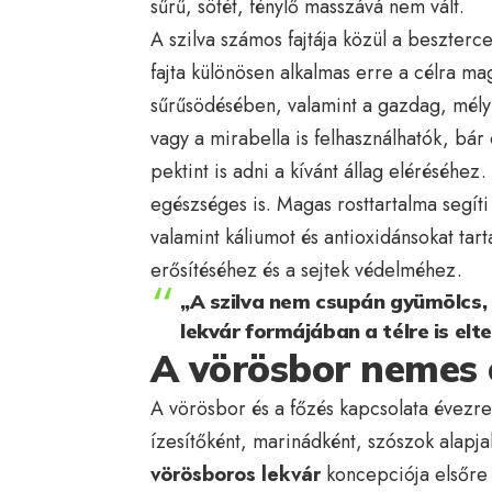
sűrű, sötét, fénylő masszává nem vált.
A szilva számos fajtája közül a beszterc
fajta különösen alkalmas erre a célra mag
sűrűsödésében, valamint a gazdag, mély í
vagy a mirabella is felhasználhatók, b
pektint is adni a kívánt állag eléréséhe
egészséges is. Magas rosttartalma segíti
valamint káliumot és antioxidánsokat t
erősítéséhez és a sejtek védelméhez.
„A szilva nem csupán gyümölcs, 
lekvár formájában a télre is elt
A vörösbor nemes 
A vörösbor és a főzés kapcsolata évezre
ízesítőként, marinádként, szószok alapj
vörösboros lekvár
koncepciója elsőre 