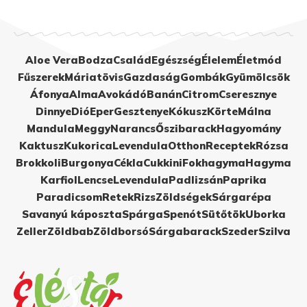
Aloe Vera
Bodza
Család
Egészség
Élelem
Életmód
Fűszerek
Máriatövis
Gazdaság
Gombák
Gyümölcsök
Áfonya
Alma
Avokádó
Banán
Citrom
Cseresznye
Dinnye
Dió
Eper
Gesztenye
Kókusz
Körte
Málna
Mandula
Meggy
Narancs
Őszibarack
Hagyomány
Kaktusz
Kukorica
Levendula
Otthon
Receptek
Rózsa
Brokkoli
Burgonya
Cékla
Cukkini
Fokhagyma
Hagyma
Karfiol
Lencse
Levendula
Padlizsán
Paprika
Paradicsom
Retek
Rizs
Zöldségek
Sárgarépa
Savanyú káposzta
Spárga
Spenót
Sütőtök
Uborka
Zeller
Zöldbab
Zöldborsó
Sárgabarack
Szeder
Szilva