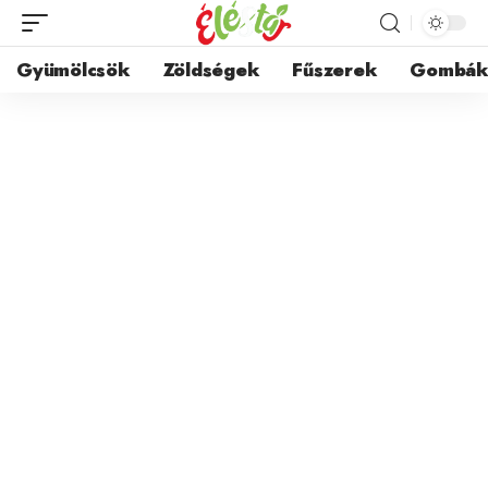
Gyümölcsök
Zöldségek
Fűszerek
Gombá