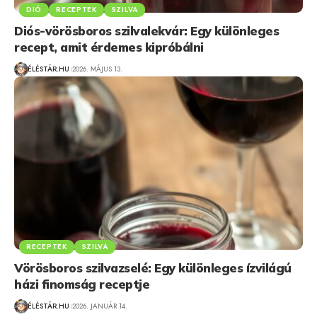
DIÓ
RECEPTEK
SZILVA
Diós-vörösboros szilvalekvár: Egy különleges
recept, amit érdemes kipróbálni
ÉLÉSTÁR.HU
2026. MÁJUS 13.
RECEPTEK
SZILVA
Vörösboros szilvazselé: Egy különleges ízvilágú
házi finomság receptje
ÉLÉSTÁR.HU
2026. JANUÁR 14.