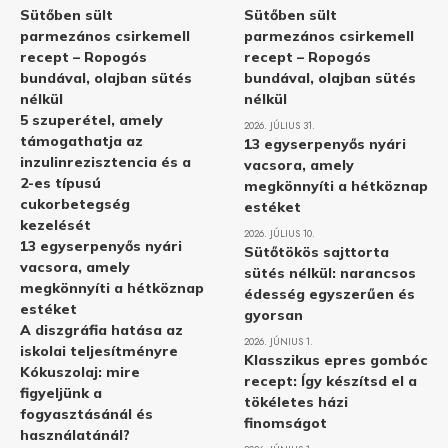
Sütőben sült
Sütőben sült
parmezános csirkemell
parmezános csirkemell
recept – Ropogós
recept – Ropogós
bundával, olajban sütés
bundával, olajban sütés
nélkül
nélkül
5 szuperétel, amely
2026. JÚLIUS 31.
támogathatja az
13 egyserpenyős nyári
inzulinrezisztencia és a
vacsora, amely
2-es típusú
megkönnyíti a hétköznap
cukorbetegség
estéket
kezelését
2026. JÚLIUS 10.
13 egyserpenyős nyári
Sütőtökös sajttorta
vacsora, amely
sütés nélkül: narancsos
megkönnyíti a hétköznap
édesség egyszerűen és
estéket
gyorsan
A diszgráfia hatása az
2026. JÚNIUS 1.
iskolai teljesítményre
Klasszikus epres gombóc
Kókuszolaj: mire
recept: Így készítsd el a
figyeljünk a
tökéletes házi
fogyasztásánál és
finomságot
használatánál?