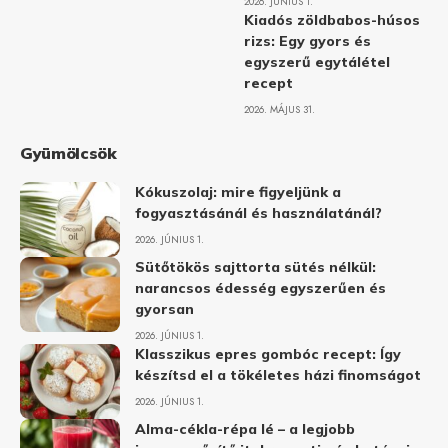
2026. JÚNIUS 1.
Kiadós zöldbabos-húsos
rizs: Egy gyors és
egyszerű egytálétel
recept
2026. MÁJUS 31.
Gyümölcsök
Kókuszolaj: mire figyeljünk a
fogyasztásánál és használatánál?
2026. JÚNIUS 1.
Sütőtökös sajttorta sütés nélkül:
narancsos édesség egyszerűen és
gyorsan
2026. JÚNIUS 1.
Klasszikus epres gombóc recept: Így
készítsd el a tökéletes házi finomságot
2026. JÚNIUS 1.
Alma-cékla-répa lé – a legjobb