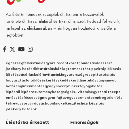
Az Éléstár nemcsak receptekről, hanem a hozzávalók
történetéről, használatáról és titkairól is szól. Fedezd fel velünk,
mi lapul az éléskamrában – és hogyan hozhatod ki belőle a
legtöbbet!
egészség
felhasználás
gyors recept
köret
gondozás
desszert
jótékony hatás
diéta
tárolás
házilag
termesztés
tippek
táplálkozás
ültetés
vásárlás
kalória
vitamin
Magyarország
recept
tartósítás
fagyasztás
fajták
főzés
kertészkedés
kert
tünetek
ásványianyag
befőzés
gluténmentes
gyógynövény
biokert
gyógyhatás
lépésről lépésre
sütemény
betegségek
C-vitamin
egyszerű recept
emésztés
frissesség
magyar fajta
vegyszermentes
méregtelenítés
télire
vacsora
virágzás
babáknak
elkészítés
házi készítés
jótékony hatások
Éléstárba érkezett
Finomságok