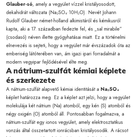
Glauber-só
, amely a vegyület vízzel kristályosodott,
dekahidrát változata (Na₂SO₄·10H₂O). Nevét Johann
Rudolf Glauber német-holland alkimistáról és kémikusról
kapta, aki a 17. században fedezte fel, és „sal mirabile”
(csodasó) néven illette gyógyhatásai miatt. Ez a történelmi
elnevezés is sejteti, hogy a vegyület már évszázadok óta az
emberiség látóterében van, ám igazi ipari forradalmát a
modern vegyipar fejlődésével élte meg.
A nátrium-szulfát kémiai képlete
és szerkezete
A nátrium-szulfát alapvető kémiai identitását a
Na₂SO₄
képlet határozza meg. Ez a képlet azt jelzi, hogy a vegyület
molekulája két nátrium (Na) atomból, egy kén (S) atomból és
négy oxigén (O) atomból áll. Pontosabban fogalmazva, a
nátrium-szulfát egy ionos vegyület, amely elektrosztatikus
vonzás által összetartott ionrácsban kristályosodik. A rácsot