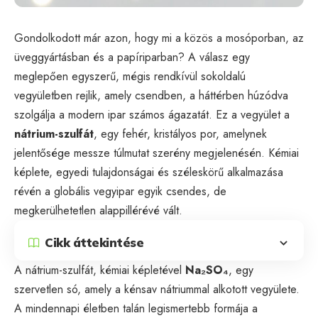
Gondolkodott már azon, hogy mi a közös a mosóporban, az
üveggyártásban és a papíriparban? A válasz egy
meglepően egyszerű, mégis rendkívül sokoldalú
vegyületben rejlik, amely csendben, a háttérben húzódva
szolgálja a modern ipar számos ágazatát. Ez a vegyület a
nátrium-szulfát
, egy fehér, kristályos por, amelynek
jelentősége messze túlmutat szerény megjelenésén. Kémiai
képlete, egyedi tulajdonságai és széleskörű alkalmazása
révén a globális vegyipar egyik csendes, de
megkerülhetetlen alappillérévé vált.
Cikk áttekintése
A nátrium-szulfát, kémiai képletével
Na₂SO₄
, egy
szervetlen só, amely a kénsav nátriummal alkotott vegyülete.
A mindennapi életben talán legismertebb formája a