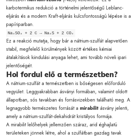
karbotermikus redukció a történelmi jelentőségű Leblanc-
eljárás és a modern Kraft-eljárás kulcsfontosságú lépése is a
papíriparban.
Na₂SO₄ + 2 C → Na₂S + 2 CO₂
Ez a reakció mutatja, hogy bár a nátrium-szulfát alapvetően
stabil, megfelelő körülmények között értékes kémiai
átalakítások kiindulási anyaga lehet, ami tovább növeli ipari
jelentőségét.
Hol fordul elő a természetben?
A nátrium-szulfát a természetben is bőségesen előforduló
vegyület. Leggyakrabban ásványi formában, valamint oldott
állapotban, sós tavakban és forrásvizekben található meg. A
legnagyobb természetes forrását a
mirabilit
ásvány jelenti,
amely a nátrium-szulfát-dekahidrát kristályos formája.
A mirabilit lelőhelyek jellemzően száraz, arid éghajlatú
területeken jönnek létre, ahol a szulfátban gazdag tavak