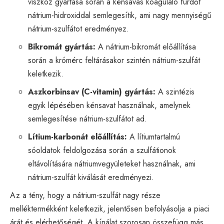
viszkóz gyártása során a kénsavas koaguláló fürdőt
nátrium-hidroxiddal semlegesítik, ami nagy mennyiségű
nátrium-szulfátot eredményez.
Bikromát gyártás:
A nátrium-bikromát előállítása
során a krómérc feltárásakor szintén nátrium-szulfát
keletkezik.
Aszkorbinsav (C-vitamin) gyártás:
A szintézis
egyik lépésében kénsavat használnak, amelynek
semlegesítése nátrium-szulfátot ad.
Lítium-karbonát előállítás:
A lítiumtartalmú
sóoldatok feldolgozása során a szulfátionok
eltávolítására nátriumvegyületeket használnak, ami
nátrium-szulfát kiválását eredményezi.
Az a tény, hogy a nátrium-szulfát nagy része
melléktermékként keletkezik, jelentősen befolyásolja a piaci
árát és elérhetőségét. A kínálat szorosan összefügg más