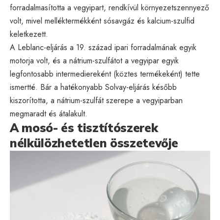
forradalmasította a vegyipart, rendkívül környezetszennyező
volt, mivel melléktermékként sósavgáz és kalcium-szulfid
keletkezett.
A Leblanc-eljárás a 19. század ipari forradalmának egyik
motorja volt, és a nátrium-szulfátot a vegyipar egyik
legfontosabb intermediereként (köztes termékeként) tette
ismertté. Bár a hatékonyabb Solvay-eljárás később
kiszorította, a nátrium-szulfát szerepe a vegyiparban
megmaradt és átalakult.
A mosó- és tisztítószerek
nélkülözhetetlen összetevője