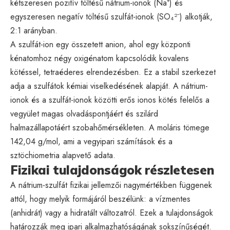
kétszeresen pozitív töltésű nátrium-ionok (Na⁺) és
egyszeresen negatív töltésű szulfát-ionok (SO₄²⁻) alkotják,
2:1 arányban.
A szulfát-ion egy összetett anion, ahol egy központi
kénatomhoz négy oxigénatom kapcsolódik kovalens
kötéssel, tetraéderes elrendezésben. Ez a stabil szerkezet
adja a szulfátok kémiai viselkedésének alapját. A nátrium-
ionok és a szulfát-ionok közötti erős ionos kötés felelős a
vegyület magas olvadáspontjáért és szilárd
halmazállapotáért szobahőmérsékleten. A moláris tömege
142,04 g/mol, ami a vegyipari számítások és a
sztöchiometria alapvető adata.
Fizikai tulajdonságok részletesen
A nátrium-szulfát fizikai jellemzői nagymértékben függenek
attól, hogy melyik formájáról beszélünk: a vízmentes
(anhidrát) vagy a hidratált változatról. Ezek a tulajdonságok
határozzák meg ipari alkalmazhatóságának sokszínűségét.