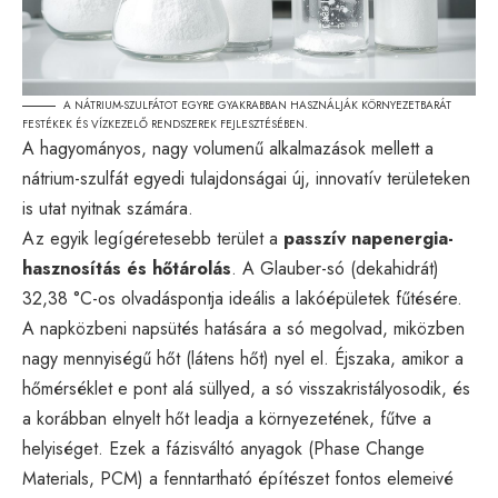
A NÁTRIUM-SZULFÁTOT EGYRE GYAKRABBAN HASZNÁLJÁK KÖRNYEZETBARÁT
FESTÉKEK ÉS VÍZKEZELŐ RENDSZEREK FEJLESZTÉSÉBEN.
A hagyományos, nagy volumenű alkalmazások mellett a
nátrium-szulfát egyedi tulajdonságai új, innovatív területeken
is utat nyitnak számára.
Az egyik legígéretesebb terület a
passzív napenergia-
hasznosítás és hőtárolás
. A Glauber-só (dekahidrát)
32,38 °C-os olvadáspontja ideális a lakóépületek fűtésére.
A napközbeni napsütés hatására a só megolvad, miközben
nagy mennyiségű hőt (látens hőt) nyel el. Éjszaka, amikor a
hőmérséklet e pont alá süllyed, a só visszakristályosodik, és
a korábban elnyelt hőt leadja a környezetének, fűtve a
helyiséget. Ezek a fázisváltó anyagok (Phase Change
Materials, PCM) a fenntartható építészet fontos elemeivé