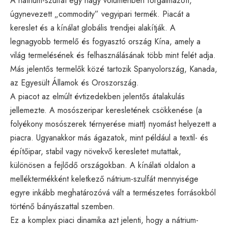
A nátrium-szulfát egy nagy volumenben forgalmazott,
úgynevezett „commodity” vegyipari termék. Piacát a
kereslet és a kínálat globális trendjei alakítják. A
legnagyobb termelő és fogyasztó ország Kína, amely a
világ termelésének és felhasználásának több mint felét adja.
Más jelentős termelők közé tartozik Spanyolország, Kanada,
az Egyesült Államok és Oroszország.
A piacot az elmúlt évtizedekben jelentős átalakulás
jellemezte. A mosószeripar keresletének csökkenése (a
folyékony mosószerek térnyerése miatt) nyomást helyezett a
piacra. Ugyanakkor más ágazatok, mint például a textil- és
építőipar, stabil vagy növekvő keresletet mutattak,
különösen a fejlődő országokban. A kínálati oldalon a
melléktermékként keletkező nátrium-szulfát mennyisége
egyre inkább meghatározóvá vált a természetes forrásokból
történő bányászattal szemben.
Ez a komplex piaci dinamika azt jelenti, hogy a nátrium-