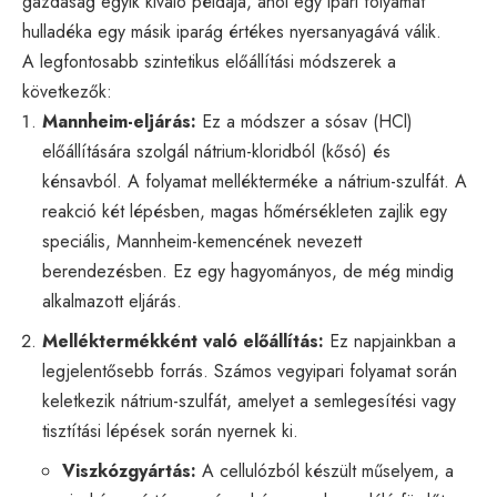
gazdaság egyik kiváló példája, ahol egy ipari folyamat
hulladéka egy másik iparág értékes nyersanyagává válik.
A legfontosabb szintetikus előállítási módszerek a
következők:
Mannheim-eljárás:
Ez a módszer a sósav (HCl)
előállítására szolgál nátrium-kloridból (kősó) és
kénsavból. A folyamat mellékterméke a nátrium-szulfát. A
reakció két lépésben, magas hőmérsékleten zajlik egy
speciális, Mannheim-kemencének nevezett
berendezésben. Ez egy hagyományos, de még mindig
alkalmazott eljárás.
Melléktermékként való előállítás:
Ez napjainkban a
legjelentősebb forrás. Számos vegyipari folyamat során
keletkezik nátrium-szulfát, amelyet a semlegesítési vagy
tisztítási lépések során nyernek ki.
Viszkózgyártás:
A cellulózból készült műselyem, a