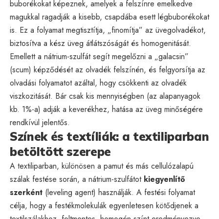
buborékokat képeznek, amelyek a felszínre emelkedve
magukkal ragadják a kisebb, csapdába esett légbuborékokat
is. Ez a folyamat megtisztítja, „finomítja” az üvegolvadékot,
biztosítva a kész üveg átlátszóságát és homogenitását.
Emellett a nátrium-szulfát segít megelőzni a „galacsin”
(scum) képződését az olvadék felszínén, és felgyorsítja az
olvadási folyamatot azáltal, hogy csökkenti az olvadék
viszkozitását. Bár csak kis mennyiségben (az alapanyagok
kb. 1%-a) adják a keverékhez, hatása az üveg minőségére
rendkívül jelentős.
Színek és textíliák: a textiliparban
betöltött szerepe
A textiliparban, különösen a pamut és más cellulózalapú
szálak festése során, a nátrium-szulfátot
kiegyenlítő
szerként
(leveling agent) használják. A festési folyamat
célja, hogy a festékmolekulák egyenletesen kötődjenek a
textilszálakhoz, foltmentes, homogén színt eredményezve.