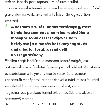
erősen tapadó port kapnánk. A nátrium-szulfát
hozzáadásával a termék könnyen kezelhető, szabadon folyó
granulátummá válik, amelyet a felhasználó egyszerűen
kimérhet.
A nátrium-szulfát ideális töltőanyag, mert
kémiailag semleges, nem lép reakcióba a
mosópor többi összetevőjével, nem
befolyásolja a mosás hatékonyságát, és
ami a legfontosabb: rendkívül
költséghatékony.
Emellett segít beállítani a mosópor ionerősségét, ami
optimalizálhatja a felületaktív anyagok működését. Az utóbbi
évtizedekben a folyékony mosószerek és a kompakt,
koncentrált mosóporok elterjedésével a nátrium-szulfát iránti
kereslet ebben a szegmensben csökkent, de a
hagyományos poralapú termékekben továbbra is alapvető
összetevő maradt.