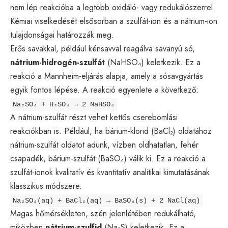
nem lép reakcióba a legtöbb oxidáló- vagy redukálószerrel.
Kémiai viselkedését elsősorban a szulfát-ion és a nátrium-ion
tulajdonságai határozzák meg.
Erős savakkal, például kénsavval reagálva savanyú só,
nátrium-hidrogén-szulfát
(NaHSO₄) keletkezik. Ez a
reakció a Mannheim-eljárás alapja, amely a sósavgyártás
egyik fontos lépése. A reakció egyenlete a következő:
Na₂SO₄ + H₂SO₄ → 2 NaHSO₄
A nátrium-szulfát részt vehet kettős cserebomlási
reakciókban is. Például, ha bárium-klorid (BaCl₂) oldatához
nátrium-szulfát oldatot adunk, vízben oldhatatlan, fehér
csapadék, bárium-szulfát (BaSO₄) válik ki. Ez a reakció a
szulfát-ionok kvalitatív és kvantitatív analitikai kimutatásának
klasszikus módszere.
Na₂SO₄(aq) + BaCl₂(aq) → BaSO₄(s) + 2 NaCl(aq)
Magas hőmérsékleten, szén jelenlétében redukálható,
miközben
nátrium-szulfid
(Na₂S) keletkezik. Ez a