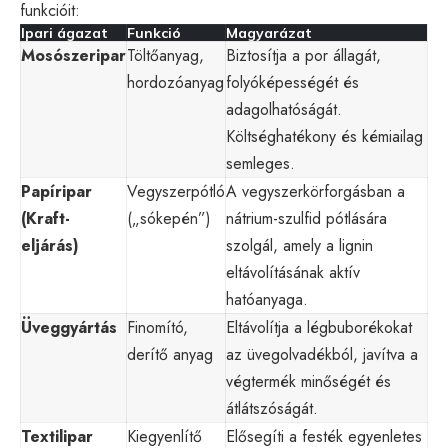
funkcióit:
Ipari ágazat
Funkció
Magyarázat
Mosószeripar
Töltőanyag,
Biztosítja a por állagát,
hordozóanyag
folyóképességét és
adagolhatóságát.
Költséghatékony és kémiailag
semleges.
Papíripar
Vegyszerpótló
A vegyszerkörforgásban a
(Kraft-
(„sókepén”)
nátrium-szulfid pótlására
eljárás)
szolgál, amely a lignin
eltávolításának aktív
hatóanyaga.
Üveggyártás
Finomító,
Eltávolítja a légbuborékokat
derítő anyag
az üvegolvadékból, javítva a
végtermék minőségét és
átlátszóságát.
Textilipar
Kiegyenlítő
Elősegíti a festék egyenletes