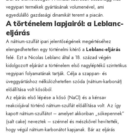
vegyipari termékek gyártásának volumenével, ami
egyedülálló gazdasági dinamikát teremt a piacán.
A történelem lapjairól: a Leblanc-
eljárás
A nátrium-szulfát ipari jelentőségének megértéséhez
elengedhetetlen egy történelmi kitérő a
Leblanc-eljárás
felé. Ezt a Nicolas Leblanc által a 18. század végén
kidolgozott eljárást a történelem első nagyléptékű szintetikus
vegyipari folyamatának tartják. Célja a szappan- és
üveggyártáshoz nélkülözhetetlen szóda (nátrium-karbonát)
előállítása volt kősóból.
Az eljárás első lépése a kősó (NaCl) és a kénsav
reakciójával történő nátrium-szulfát előállítása volt. Az így
kapott nátrium-szulfátot – amelyet akkoriban „sókepennek”
(salt cake) neveztek – szénnel és mészkővel hevítették,
hogy végül nátrium-karbonátot kapjanak. Bár az eljárás