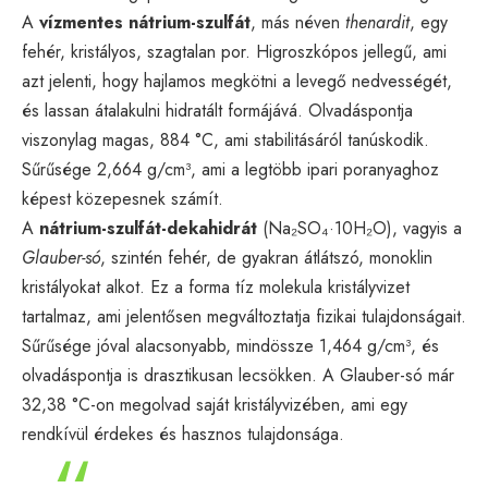
A
vízmentes nátrium-szulfát
, más néven
thenardit
, egy
fehér, kristályos, szagtalan por. Higroszkópos jellegű, ami
azt jelenti, hogy hajlamos megkötni a levegő nedvességét,
és lassan átalakulni hidratált formájává. Olvadáspontja
viszonylag magas, 884 °C, ami stabilitásáról tanúskodik.
Sűrűsége 2,664 g/cm³, ami a legtöbb ipari poranyaghoz
képest közepesnek számít.
A
nátrium-szulfát-dekahidrát
(Na₂SO₄·10H₂O), vagyis a
Glauber-só
, szintén fehér, de gyakran átlátszó, monoklin
kristályokat alkot. Ez a forma tíz molekula kristályvizet
tartalmaz, ami jelentősen megváltoztatja fizikai tulajdonságait.
Sűrűsége jóval alacsonyabb, mindössze 1,464 g/cm³, és
olvadáspontja is drasztikusan lecsökken. A Glauber-só már
32,38 °C-on megolvad saját kristályvizében, ami egy
rendkívül érdekes és hasznos tulajdonsága.