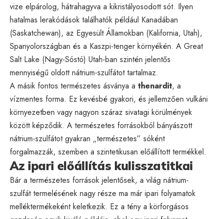
vize elpárolog, hátrahagyva a kikristályosodott sót. Ilyen
hatalmas lerakódások találhatók például Kanadában
(Saskatchewan), az Egyesült Államokban (Kalifornia, Utah),
Spanyolországban és a Kaszpi-tenger környékén. A Great
Salt Lake (Nagy-Sóstó) Utah-ban szintén jelentős
mennyiségű oldott nátrium-szulfátot tartalmaz.
A másik fontos természetes ásványa a
thenardit
, a
vízmentes forma. Ez kevésbé gyakori, és jellemzően vulkáni
környezetben vagy nagyon száraz sivatagi körülmények
között képződik. A természetes forrásokból bányászott
nátrium-szulfátot gyakran „természetes” sóként
forgalmazzák, szemben a szintetikusan előállított termékkel.
Az ipari előállítás kulisszatitkai
Bár a természetes források jelentősek, a világ nátrium-
szulfát termelésének nagy része ma már ipari folyamatok
melléktermékeként keletkezik. Ez a tény a körforgásos