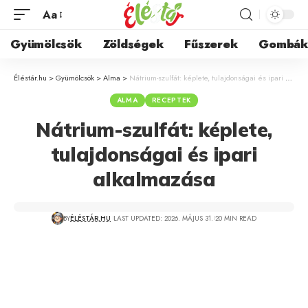
Aa
Gyümölcsök
Zöldségek
Fűszerek
Gombá
Éléstár.hu
>
Gyümölcsök
>
Alma
>
Nátrium-szulfát: képlete, tulajdonságai és ipari alkalmazása
ALMA
RECEPTEK
Nátrium-szulfát: képlete,
tulajdonságai és ipari
alkalmazása
BY
ÉLÉSTÁR.HU
LAST UPDATED: 2026. MÁJUS 31.
20 MIN READ