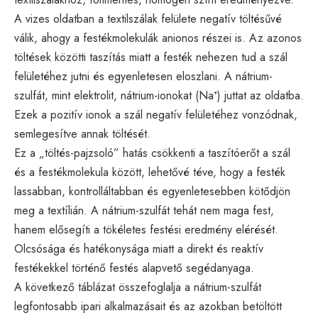
A vizes oldatban a textilszálak felülete negatív töltésűvé
válik, ahogy a festékmolekulák anionos részei is. Az azonos
töltések közötti taszítás miatt a festék nehezen tud a szál
felületéhez jutni és egyenletesen eloszlani. A nátrium-
szulfát, mint elektrolit, nátrium-ionokat (Na⁺) juttat az oldatba.
Ezek a pozitív ionok a szál negatív felületéhez vonzódnak,
semlegesítve annak töltését.
Ez a „töltés-pajzsoló” hatás csökkenti a taszítóerőt a szál
és a festékmolekula között, lehetővé téve, hogy a festék
lassabban, kontrolláltabban és egyenletesebben kötődjön
meg a textílián. A nátrium-szulfát tehát nem maga fest,
hanem elősegíti a tökéletes festési eredmény elérését.
Olcsósága és hatékonysága miatt a direkt és reaktív
festékekkel történő festés alapvető segédanyaga.
A következő táblázat összefoglalja a nátrium-szulfát
legfontosabb ipari alkalmazásait és az azokban betöltött