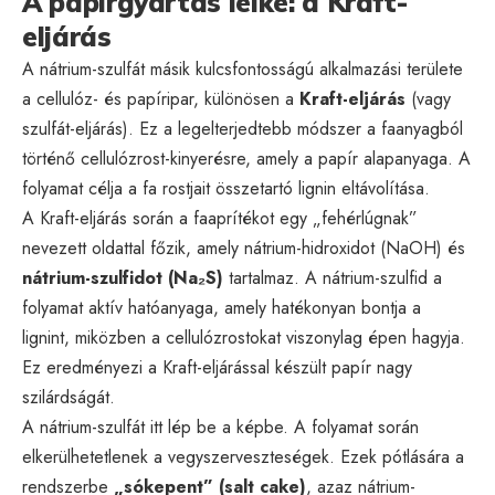
A papírgyártás lelke: a Kraft-
eljárás
A nátrium-szulfát másik kulcsfontosságú alkalmazási területe
a cellulóz- és papíripar, különösen a
Kraft-eljárás
(vagy
szulfát-eljárás). Ez a legelterjedtebb módszer a faanyagból
történő cellulózrost-kinyerésre, amely a papír alapanyaga. A
folyamat célja a fa rostjait összetartó lignin eltávolítása.
A Kraft-eljárás során a faaprítékot egy „fehérlúgnak”
nevezett oldattal főzik, amely nátrium-hidroxidot (NaOH) és
nátrium-szulfidot (Na₂S)
tartalmaz. A nátrium-szulfid a
folyamat aktív hatóanyaga, amely hatékonyan bontja a
lignint, miközben a cellulózrostokat viszonylag épen hagyja.
Ez eredményezi a Kraft-eljárással készült papír nagy
szilárdságát.
A nátrium-szulfát itt lép be a képbe. A folyamat során
elkerülhetetlenek a vegyszerveszteségek. Ezek pótlására a
rendszerbe
„sókepent” (salt cake)
, azaz nátrium-