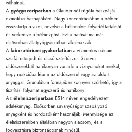
válhatnak.
A
gyógyszeriparban
a Glauber-sót régóta használják
ozmotikus hashajtóként. Nagy koncentrációban a bélben
visszatartja a vizet, növelve a béltartalom folyadéktartalmát
és serkentve a bélmozgást. Ezt a hatását ma már
elsősorban állatgyógyászatban alkalmazzák.
A
laboratóriumi gyakorlatban
a vízmentes nátrium-
szulfát elterjedt és olcsó szárítószer. Szerves
oldószerekből hatékonyan vonja ki a víznyomokat anélkül,
hogy reakcióba lépne az oldószerrel vagy az oldott
anyaggal. Granulátum formájában könnyen szűrhető, így a
tisztítási folyamat egyszerű és hatékony.
Az
élelmiszeriparban
E514 néven engedélyezett
adalékanyag. Elsősorban savanyúságot szabályozó
anyagként és hordozóként használják. Mennyisége az
élelmiszerekben általában nagyon alacsony, és a
fogyasztásra biztonságosnak minősül.