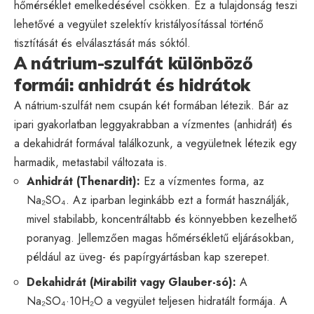
hőmérséklet emelkedésével csökken. Ez a tulajdonság teszi
lehetővé a vegyület szelektív kristályosítással történő
tisztítását és elválasztását más sóktól.
A nátrium-szulfát különböző
formái: anhidrát és hidrátok
A nátrium-szulfát nem csupán két formában létezik. Bár az
ipari gyakorlatban leggyakrabban a vízmentes (anhidrát) és
a dekahidrát formával találkozunk, a vegyületnek létezik egy
harmadik, metastabil változata is.
Anhidrát (Thenardit):
Ez a vízmentes forma, az
Na₂SO₄. Az iparban leginkább ezt a formát használják,
mivel stabilabb, koncentráltabb és könnyebben kezelhető
poranyag. Jellemzően magas hőmérsékletű eljárásokban,
például az üveg- és papírgyártásban kap szerepet.
Dekahidrát (Mirabilit vagy Glauber-só):
A
Na₂SO₄·10H₂O a vegyület teljesen hidratált formája. A