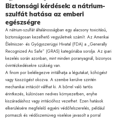
Biztonsági kérdések: a nátrium-
szulfát hatása az emberi
egészségre
A nátrium-szulfát általánosságban egy alacsony toxicitású,
biztonságosan kezelhető vegyületnek számít. Az Amerikai
Élelmiszer- és Gyógyszerügyi Hivatal (FDA) a „Generally
Recognized As Safe” (GRAS) kategóriába sorolja. Az ipari
kezelés során azonban, mint minden poranyagnál, bizonyos
óvintézkedésekre szükség van.
A finom por belélegezve irritálhatja a légutakat, köhögést
vagy tüsszögést okozva. A szembe kerülve szintén
mechanikai irritációt válthat ki. A bőrrel való tartós
érintkezés, különösen nedves környezetben, enyhe
kiszáradáshoz vagy irritációhoz vezethet. Ezen hatások
elkerülésére megfelelő egyéni védőfelszerelés, például
pormaszk és védőszemüveg viselése javasolt a porral