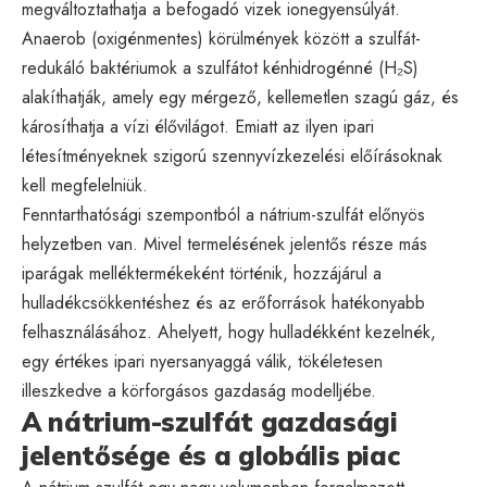
megváltoztathatja a befogadó vizek ionegyensúlyát.
Anaerob (oxigénmentes) körülmények között a szulfát-
redukáló baktériumok a szulfátot kénhidrogénné (H₂S)
alakíthatják, amely egy mérgező, kellemetlen szagú gáz, és
károsíthatja a vízi élővilágot. Emiatt az ilyen ipari
létesítményeknek szigorú szennyvízkezelési előírásoknak
kell megfelelniük.
Fenntarthatósági szempontból a nátrium-szulfát előnyös
helyzetben van. Mivel termelésének jelentős része más
iparágak melléktermékeként történik, hozzájárul a
hulladékcsökkentéshez és az erőforrások hatékonyabb
felhasználásához. Ahelyett, hogy hulladékként kezelnék,
egy értékes ipari nyersanyaggá válik, tökéletesen
illeszkedve a körforgásos gazdaság modelljébe.
A nátrium-szulfát gazdasági
jelentősége és a globális piac