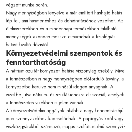
végzett munka során.
Nagy mennyiségben lenyelve a már említett hashajtó hatás
lép fel, ami hasmenéshez és dehidratációhoz vezethet. Az
élelmiszerekben és a mindennapi termékekben található
mennyiségek azonban messze elmaradnak a fiziológiás
hatást kiváltó dózistól.
Környezetvédelmi szempontok és
fenntarthatóság
A nátrium-szulfát környezeti hatása viszonylag csekély. Mivel
a természetben is nagy mennyiségben előforduló ásvány, a
környezetbe kerülve nem minősül idegen anyagnak. A
vizekbe jutva nátrium- és szulfát-ionokra disszociál, amelyek
a természetes vizekben is jelen vannak.
A környezetvédelmi aggályok inkább a nagy koncentrációjú
ipari szennyvizekhez kapcsolódnak. A papírgyárakból vagy
viszkózgyárakból származó, magas szulfáttartalmú szennyvíz