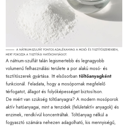
A NÁTRIUM-SZULFÁT FONTOS ADALÉKANYAG A MOSÓ- ÉS TISZTÍTÓSZEREKBEN,
MERT FOKOZZA A TISZTÍTÁSI HATÉKONYSÁGOT.
A nátrium-szulfát talán legismertebb és legnagyobb
volumenű felhasználási területe a por alakú mosó- és
tisztítószerek gyártása. Itt elsősorban
töltőanyagként
funkcionál. Feladata, hogy a mosópornak megfelelő
térfogatot, állagot és folyóképességet biztosítson.
De miért van szükség töltőanyagra? A modern mosóporok
aktív hatóanyagai, mint a tenzidek (felületaktív anyagok) és
enzimek, rendkívül koncentráltak. Töltőanyag nélkül a
fogyasztó számára nehezen adagolható, kis mennyiségű,