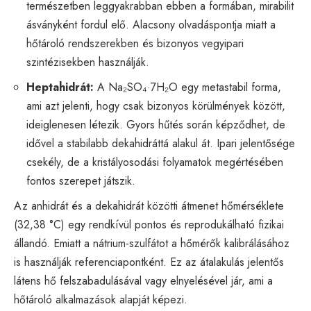
természetben leggyakrabban ebben a formában, mirabilit
ásványként fordul elő. Alacsony olvadáspontja miatt a
hőtároló rendszerekben és bizonyos vegyipari
szintézisekben használják.
Heptahidrát:
A Na₂SO₄·7H₂O egy metastabil forma,
ami azt jelenti, hogy csak bizonyos körülmények között,
ideiglenesen létezik. Gyors hűtés során képződhet, de
idővel a stabilabb dekahidráttá alakul át. Ipari jelentősége
csekély, de a kristályosodási folyamatok megértésében
fontos szerepet játszik.
Az anhidrát és a dekahidrát közötti átmenet hőmérséklete
(32,38 °C) egy rendkívül pontos és reprodukálható fizikai
állandó. Emiatt a nátrium-szulfátot a hőmérők kalibrálásához
is használják referenciapontként. Ez az átalakulás jelentős
látens hő felszabadulásával vagy elnyelésével jár, ami a
hőtároló alkalmazások alapját képezi.