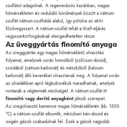
szulfátot adagolnak. A regenerációs kazánban, magas
hőmérsékleten és redukáló körülmények között a nátrium-
szulfát nátrium-szulfiddá alakul, így pótolva az aktív
főzővegyszert. A nátrium-szulfát tehát a Kraft-eljárás
vegyszerkörforgásának elengedhetetlen része.
Az üveggyártás finomító anyaga
Az üveggyártás egy magas hőmérsékletű olvasztási
folyamat, amelynek során homokból (szilícium-dioxid),
szódából (nátrium-karbonát) és mészkőből (kalcium-
karbonát) álló keveréket olvasztanak meg. A folyamat során
az olvadékban apró légbuborékok maradhatnak, amelyek
rontanák a végtermék minőségét. A nátrium-szulfát itt
finomító vagy derítő anyagként
játszik szerepet.
Az üvegolvasztó kemence magas hőmérsékletén (kb. 1500
°C) a nátrium-szulfát elbomlik, miközben kén-dioxid és
oxigén gázok szabadulnak fel. Ezek a gázok nagyobb