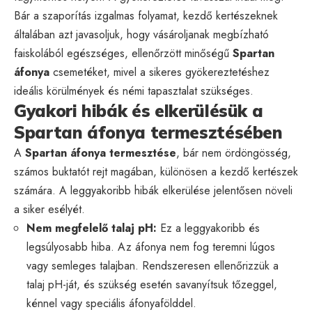
Bár a szaporítás izgalmas folyamat, kezdő kertészeknek
általában azt javasoljuk, hogy vásároljanak megbízható
faiskolából egészséges, ellenőrzött minőségű
Spartan
áfonya
csemetéket, mivel a sikeres gyökereztetéshez
ideális körülmények és némi tapasztalat szükséges.
Gyakori hibák és elkerülésük a
Spartan áfonya termesztésében
A
Spartan áfonya termesztése
, bár nem ördöngösség,
számos buktatót rejt magában, különösen a kezdő kertészek
számára. A leggyakoribb hibák elkerülése jelentősen növeli
a siker esélyét.
Nem megfelelő talaj pH:
Ez a leggyakoribb és
legsúlyosabb hiba. Az áfonya nem fog teremni lúgos
vagy semleges talajban. Rendszeresen ellenőrizzük a
talaj pH-ját, és szükség esetén savanyítsuk tőzeggel,
kénnel vagy speciális áfonyafölddel.