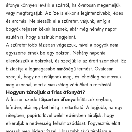
áfonya könnyen leválik a szárról, ha óvatosan megemeljük
vagy megforgatjuk. Az íze is ekkor a legintenzívebb, édes
és aromás. Ne siessük el a szüretet, várjunk, amíg a
bogyók teljesen kékek lesznek, akár még néhány napot
azután is, hogy a színük megjelent.
A szüretet több fázisban végezzük, mivel a bogyók nem
egyszerre érnek be egy bokron. Néhány naponta
ellenőrizzük a bokrokat, és szedjük le az érett szemeket. Ez
biztosítja a legmagasabb minőségű termést. Óvatosan
szedjük, hogy ne sérüljenek meg, és lehetőleg ne mossuk
meg azonnal, mert a viaszréteg védi őket a romlástól.
Hogyan tároljuk a friss áfonyát?
A frissen szedett
Spartan áfonya
hűtőszekrényben,
lefedve, akár egy-két hétig is eltartható. A legjobb, ha egy
rétegben, papírtörlővel bélelt edényben tároljuk, hogy
elkerüljük a nedvesség felhalmozódását. Fogyasztás előtt
mossuk meg hideg vízzel. Hosszabb távú tárolásra a