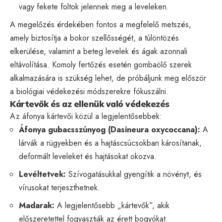
vagy fekete foltok jelennek meg a leveleken.
A megelőzés érdekében fontos a megfelelő metszés,
amely biztosítja a bokor szellősségét, a túlöntözés
elkerülése, valamint a beteg levelek és ágak azonnali
eltávolítása. Komoly fertőzés esetén gombaölő szerek
alkalmazására is szükség lehet, de próbáljunk meg először
a biológiai védekezési módszerekre fókuszálni.
Kártevők és az ellenük való védekezés
Az áfonya kártevői közül a legjelentősebbek:
Áfonya gubacsszúnyog (Dasineura oxycoccana):
A
lárvák a rügyekben és a hajtáscsúcsokban károsítanak,
deformált leveleket és hajtásokat okozva.
Levéltetvek:
Szívogatásukkal gyengítik a növényt, és
vírusokat terjeszthetnek.
Madarak:
A legjelentősebb „kártevők”, akik
előszeretettel fogyasztják az érett bogyókat.