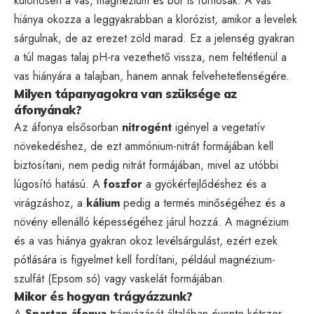
különösen a vas, magnézium és bór is fontosak. A vas
hiánya okozza a leggyakrabban a klorózist, amikor a levelek
sárgulnak, de az erezet zöld marad. Ez a jelenség gyakran
a túl magas talaj pH-ra vezethető vissza, nem feltétlenül a
vas hiányára a talajban, hanem annak felvehetetlenségére.
Milyen tápanyagokra van szüksége az
áfonyának?
Az áfonya elsősorban
nitrogént
igényel a vegetatív
növekedéshez, de ezt ammónium-nitrát formájában kell
biztosítani, nem pedig nitrát formájában, mivel az utóbbi
lúgosító hatású. A
foszfor
a gyökérfejlődéshez és a
virágzáshoz, a
kálium
pedig a termés minőségéhez és a
növény ellenálló képességéhez járul hozzá. A magnézium
és a vas hiánya gyakran okoz levélsárgulást, ezért ezek
pótlására is figyelmet kell fordítani, például magnézium-
szulfát (Epsom só) vagy vaskelát formájában.
Mikor és hogyan trágyázzunk?
A
Spartan áfonya
trágyázását általában évente kétszer,