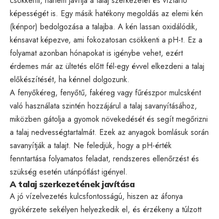
csökkenti, hanem javítja a talaj szerkezetét és víztartó
képességét is. Egy másik hatékony megoldás az elemi kén
(kénpor) bedolgozása a talajba. A kén lassan oxidálódik,
kénsavat képezve, ami fokozatosan csökkenti a pH-t. Ez a
folyamat azonban hónapokat is igénybe vehet, ezért
érdemes már az ültetés előtt fél-egy évvel elkezdeni a talaj
előkészítését, ha kénnel dolgozunk.
A fenyőkéreg, fenyőtű, fakéreg vagy fűrészpor mulcsként
való használata szintén hozzájárul a talaj savanyításához,
miközben gátolja a gyomok növekedését és segít megőrizni
a talaj nedvességtartalmát. Ezek az anyagok bomlásuk során
savanyítják a talajt. Ne feledjük, hogy a pH-érték
fenntartása folyamatos feladat, rendszeres ellenőrzést és
szükség esetén utánpótlást igényel.
A talaj szerkezetének javítása
A jó vízelvezetés kulcsfontosságú, hiszen az áfonya
gyökérzete sekélyen helyezkedik el, és érzékeny a túlzott