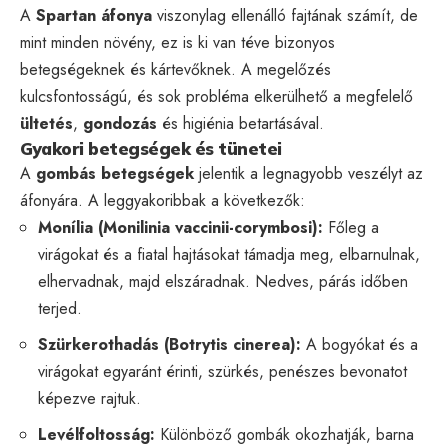
A
Spartan áfonya
viszonylag ellenálló fajtának számít, de
mint minden növény, ez is ki van téve bizonyos
betegségeknek és kártevőknek. A megelőzés
kulcsfontosságú, és sok probléma elkerülhető a megfelelő
ültetés
,
gondozás
és higiénia betartásával.
Gyakori betegségek és tünetei
A
gombás betegségek
jelentik a legnagyobb veszélyt az
áfonyára. A leggyakoribbak a következők:
Monília (Monilinia vaccinii-corymbosi):
Főleg a
virágokat és a fiatal hajtásokat támadja meg, elbarnulnak,
elhervadnak, majd elszáradnak. Nedves, párás időben
terjed.
Szürkerothadás (Botrytis cinerea):
A bogyókat és a
virágokat egyaránt érinti, szürkés, penészes bevonatot
képezve rajtuk.
Levélfoltosság:
Különböző gombák okozhatják, barna