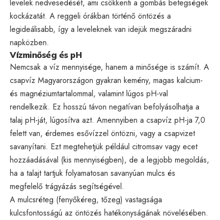
levelek nedvesedését, ami csökkenti a gombás betegségek
kockázatát. A reggeli órákban történő öntözés a
legideálisabb, így a leveleknek van idejük megszáradni
napközben.
Vízminőség és pH
Nemcsak a víz mennyisége, hanem a minősége is számít. A
csapvíz Magyarországon gyakran kemény, magas kalcium-
és magnéziumtartalommal, valamint lúgos pH-val
rendelkezik. Ez hosszú távon negatívan befolyásolhatja a
talaj pH-ját, lúgosítva azt. Amennyiben a csapvíz pH-ja 7,0
felett van, érdemes esővízzel öntözni, vagy a csapvizet
savanyítani. Ezt megtehetjük például citromsav vagy ecet
hozzáadásával (kis mennyiségben), de a legjobb megoldás,
ha a talajt tartjuk folyamatosan savanyúan mulcs és
megfelelő trágyázás segítségével.
A mulcsréteg (fenyőkéreg, tőzeg) vastagsága
kulcsfontosságú az öntözés hatékonyságának növelésében.