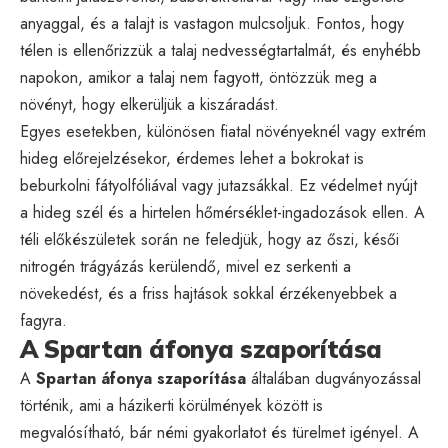
anyaggal, és a talajt is vastagon mulcsoljuk. Fontos, hogy
télen is ellenőrizzük a talaj nedvességtartalmát, és enyhébb
napokon, amikor a talaj nem fagyott, öntözzük meg a
növényt, hogy elkerüljük a kiszáradást.
Egyes esetekben, különösen fiatal növényeknél vagy extrém
hideg előrejelzésekor, érdemes lehet a bokrokat is
beburkolni fátyolfóliával vagy jutazsákkal. Ez védelmet nyújt
a hideg szél és a hirtelen hőmérséklet-ingadozások ellen. A
téli előkészületek során ne feledjük, hogy az őszi, késői
nitrogén trágyázás kerülendő, mivel ez serkenti a
növekedést, és a friss hajtások sokkal érzékenyebbek a
fagyra.
A Spartan áfonya szaporítása
A
Spartan áfonya szaporítása
általában dugványozással
történik, ami a házikerti körülmények között is
megvalósítható, bár némi gyakorlatot és türelmet igényel. A