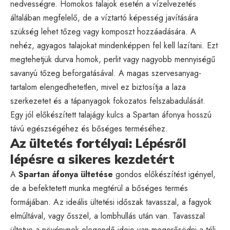
nedvességre. Homokos talajok esetén a vízelvezetés
általában megfelelő, de a víztartó képesség javítására
szükség lehet tőzeg vagy komposzt hozzáadására. A
nehéz, agyagos talajokat mindenképpen fel kell lazítani. Ezt
megtehetjük durva homok, perlit vagy nagyobb mennyiségű
savanyú tőzeg beforgatásával. A magas szervesanyag-
tartalom elengedhetetlen, mivel ez biztosítja a laza
szerkezetet és a tápanyagok fokozatos felszabadulását.
Egy jól előkészített talajágy kulcs a Spartan áfonya hosszú
távú egészségéhez és bőséges terméséhez.
Az ültetés fortélyai: Lépésről
lépésre a sikeres kezdetért
A
Spartan áfonya ültetése
gondos előkészítést igényel,
de a befektetett munka megtérül a bőséges termés
formájában. Az ideális ültetési időszak tavasszal, a fagyok
elmúltával, vagy ősszel, a lombhullás után van. Tavasszal
ültetve a növénynek elegendő ideje van megerősödni a téli