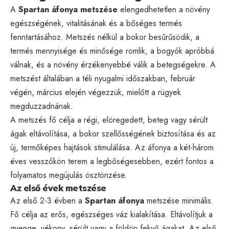
A
Spartan áfonya metszése
elengedhetetlen a növény
egészségének, vitalitásának és a bőséges termés
fenntartásához. Metszés nélkül a bokor besűrűsödik, a
termés mennyisége és minősége romlik, a bogyók apróbbá
válnak, és a növény érzékenyebbé válik a betegségekre. A
metszést általában a téli nyugalmi időszakban, február
végén, március elején végezzük, mielőtt a rügyek
megduzzadnának.
A metszés fő célja a régi, elöregedett, beteg vagy sérült
ágak eltávolítása, a bokor szellősségének biztosítása és az
új, termőképes hajtások stimulálása. Az áfonya a két-három
éves vesszőkön terem a legbőségesebben, ezért fontos a
folyamatos megújulás ösztönzése.
Az első évek metszése
Az első 2-3 évben a
Spartan áfonya
metszése minimális.
Fő célja az erős, egészséges váz kialakítása. Eltávolítjuk a
gyenge, vékony, sérült vagy a földön fekvő ágakat. Az első