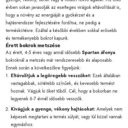
évben sokan javasolják az esetleges virágok eltávolítását is,
hogy a növény az energiáját a gyökérzet és a
hajtásrendszer fejlesztésére fordítsa, ne pedig a
terméskötésre. Ezáltal a későbbi években sokkal erősebb
és termékenyebb bokrot kapunk.
Érett bokrok metszése
Az érett, 4-5 éves vagy annál idősebb
Spartan áfonya
bokroknál a metszés már rendszeresebb és alaposabb.
Ennek során a következőkre figyeljünk:
Eltávolítjuk a legöregebb vesszőket:
Ezek általában
vastagabbak, sötétebb színűek, és kevesebb termést
hoznak. Vágjuk ki őket tőből. Cél, hogy a bokorban ne
legyenek 6-7 évnél idősebb vesszők.
Kivágjuk a gyenge, vékony hajtásokat:
Amelyek nem
képesek megtartani a termés súlyát, vagy túl közel vannak
egymáshoz.