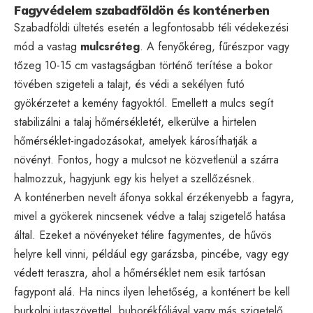
Fagyvédelem szabadföldön és konténerben
Szabadföldi ültetés esetén a legfontosabb téli védekezési
mód a vastag
mulcsréteg
. A fenyőkéreg, fűrészpor vagy
tőzeg 10-15 cm vastagságban történő terítése a bokor
tövében szigeteli a talajt, és védi a sekélyen futó
gyökérzetet a kemény fagyoktól. Emellett a mulcs segít
stabilizálni a talaj hőmérsékletét, elkerülve a hirtelen
hőmérséklet-ingadozásokat, amelyek károsíthatják a
növényt. Fontos, hogy a mulcsot ne közvetlenül a szárra
halmozzuk, hagyjunk egy kis helyet a szellőzésnek.
A konténerben nevelt áfonya sokkal érzékenyebb a fagyra,
mivel a gyökerek nincsenek védve a talaj szigetelő hatása
által. Ezeket a növényeket télire fagymentes, de hűvös
helyre kell vinni, például egy garázsba, pincébe, vagy egy
védett teraszra, ahol a hőmérséklet nem esik tartósan
fagypont alá. Ha nincs ilyen lehetőség, a konténert be kell
burkolni jutaszövettel, buborékfóliával vagy más szigetelő