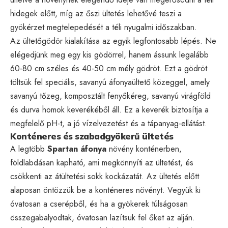
hidegek előtt, míg az őszi ültetés lehetővé teszi a
gyökérzet megtelepedését a téli nyugalmi időszakban.
Az ültetőgödör kialakítása az egyik legfontosabb lépés. Ne
elégedjünk meg egy kis gödörrel, hanem ássunk legalább
60-80 cm széles és 40-50 cm mély gödröt. Ezt a gödröt
töltsük fel speciális, savanyú áfonyaültető közeggel, amely
savanyú tőzeg, komposztált fenyőkéreg, savanyú virágföld
és durva homok keverékéből áll. Ez a keverék biztosítja a
megfelelő pH-t, a jó vízelvezetést és a tápanyag-ellátást.
Konténeres és szabadgyökerű ültetés
A legtöbb
Spartan áfonya
növény konténerben,
földlabdásan kapható, ami megkönnyíti az ültetést, és
csökkenti az átültetési sokk kockázatát. Az ültetés előtt
alaposan öntözzük be a konténeres növényt. Vegyük ki
óvatosan a cserépből, és ha a gyökerek túlságosan
összegabalyodtak, óvatosan lazítsuk fel őket az alján.