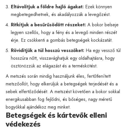
Eltávolítjuk a földre hajló ágakat:
Ezek könnyen
megbetegedhetnek, és akadályozzák a levegőzést.
Ritkítjuk a besűrűsödött részeket:
A bokor belseje
legyen szellős, hogy a fény és a levegő minden részét
érje. Ez csökkenti a gombás betegségek kockázatát.
Rövidítjük a túl hosszú vesszőket:
Ha egy vessző túl
hosszúra nőtt, visszavághatjuk egy oldalhajtásra, hogy
ösztönözzük az elágazást és a terméskötést.
A metszés során mindig használjunk éles, fertőtlenített
metszőollót, hogy elkerüljük a betegségek terjedését és a
sebek elfertőződését. A metszést követően a bokor sokkal
energikusabban fog fejlődni, és bőséges, nagy méretű
bogyókkal ajándékoz meg minket.
Betegségek és kártevők elleni
védekezés