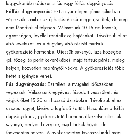
leggyakoribb módszer a fás vagy félfás dugványozás.
Félfás dugványozás:
Ezt a nyár elején, június-júliusban
végezzük, amikor az új hajtások már megerősödtek, de még
nem fásodtak el teljesen. Válasszunk 10-15 cm hosszú,
egészséges, levéllel rendelkező hajtásokat. Távolítsuk el az
alsó leveleket, és a dugvány alsó részét mártsuk
gyökereztető hormonba. Ültessük savanyú, laza közegbe
(pl. tőzeg és perlit keverékébe), majd tartsuk párás, meleg
helyen, közvetlen napfénytől védve. A gyökereztetés több
hetet is igénybe vehet.
Fás dugványozás:
Ezt télen, a nyugalmi időszakban
végezzük. Válasszunk egyéves, fásodott vesszőket, és
vágjuk őket 15-20 cm hosszú darabokra. Távolítsuk el az
összes rügyet, kivéve a legfelső kettőt. Hasonlóan a félfás
dugványokhoz, gyökereztető hormonnal kezelve ültessük
savanyú, nedves közegbe, majd tartsuk hűvös, de
fagymentes helyen. A gyökereztetés tavasszal indul meg.