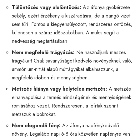
Túlöntözés vagy alulöntözés:
Az áfonya gyökérzete
sekély, ezért érzékeny a kiszáradásra, de a pangó vizet
sem tűri. Fontos a kiegyensúlyozott, rendszeres öntözés,
különösen a száraz időszakokban. A mulcs segít a
nedvesség megtartásában.
Nem megfelelő trágyázás:
Ne használjunk meszes
trágyákat! Csak savanyúságot kedvelő növényeknek való,
ammónium-nitrát alapú műtrágyákat alkalmazzunk, a
megfelelő időben és mennyiségben.
Metszés hiánya vagy helytelen metszés:
A metszés
elhanyagolása a termés minőségének és mennyiségének
romlásához vezet. Rendszeresen, a leírtak szerint
metsszük a bokrokat.
Nem elegendő fény:
Az áfonya napfénykedvelő
növény. Legalább napi 6-8 óra közvetlen napfényre van