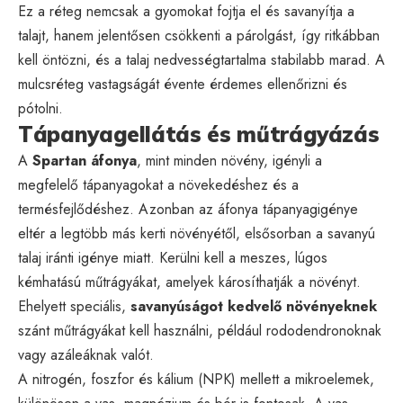
Ez a réteg nemcsak a gyomokat fojtja el és savanyítja a
talajt, hanem jelentősen csökkenti a párolgást, így ritkábban
kell öntözni, és a talaj nedvességtartalma stabilabb marad. A
mulcsréteg vastagságát évente érdemes ellenőrizni és
pótolni.
Tápanyagellátás és műtrágyázás
A
Spartan áfonya
, mint minden növény, igényli a
megfelelő tápanyagokat a növekedéshez és a
termésfejlődéshez. Azonban az áfonya tápanyagigénye
eltér a legtöbb más kerti növényétől, elsősorban a savanyú
talaj iránti igénye miatt. Kerülni kell a meszes, lúgos
kémhatású műtrágyákat, amelyek károsíthatják a növényt.
Ehelyett speciális,
savanyúságot kedvelő növényeknek
szánt műtrágyákat kell használni, például rododendronoknak
vagy azáleáknak valót.
A nitrogén, foszfor és kálium (NPK) mellett a mikroelemek,