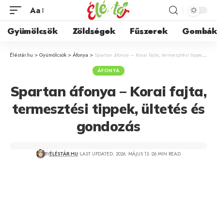
Aa
Gyümölcsök
Zöldségek
Fűszerek
Gombá
Éléstár.hu
>
Gyümölcsök
>
Áfonya
>
Spartan áfonya – Korai fajta, termesztési tippek, ültetés és gondozás
ÁFONYA
Spartan áfonya – Korai fajta,
termesztési tippek, ültetés és
gondozás
BY
ÉLÉSTÁR.HU
LAST UPDATED: 2026. MÁJUS 13.
26 MIN READ