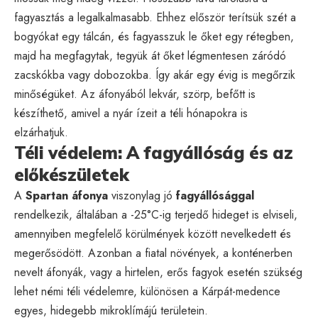
fagyasztás a legalkalmasabb. Ehhez először terítsük szét a
bogyókat egy tálcán, és fagyasszuk le őket egy rétegben,
majd ha megfagytak, tegyük át őket légmentesen záródó
zacskókba vagy dobozokba. Így akár egy évig is megőrzik
minőségüket. Az áfonyából lekvár, szörp, befőtt is
készíthető, amivel a nyár ízeit a téli hónapokra is
elzárhatjuk.
Téli védelem: A fagyállóság és az
előkészületek
A
Spartan áfonya
viszonylag jó
fagyállósággal
rendelkezik, általában a -25°C-ig terjedő hideget is elviseli,
amennyiben megfelelő körülmények között nevelkedett és
megerősödött. Azonban a fiatal növények, a konténerben
nevelt áfonyák, vagy a hirtelen, erős fagyok esetén szükség
lehet némi téli védelemre, különösen a Kárpát-medence
egyes, hidegebb mikroklímájú területein.