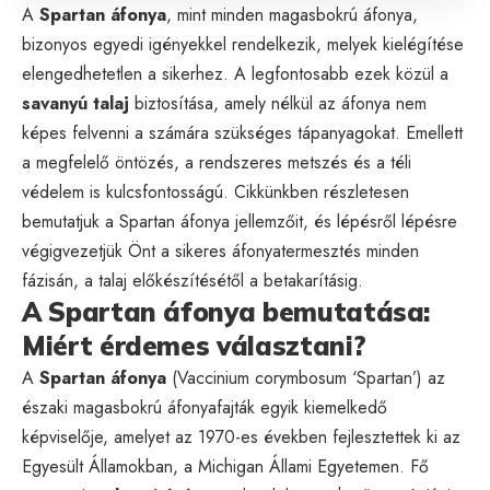
A
Spartan áfonya
, mint minden magasbokrú áfonya,
bizonyos egyedi igényekkel rendelkezik, melyek kielégítése
elengedhetetlen a sikerhez. A legfontosabb ezek közül a
savanyú talaj
biztosítása, amely nélkül az áfonya nem
képes felvenni a számára szükséges tápanyagokat. Emellett
a megfelelő öntözés, a rendszeres metszés és a téli
védelem is kulcsfontosságú. Cikkünkben részletesen
bemutatjuk a Spartan áfonya jellemzőit, és lépésről lépésre
végigvezetjük Önt a sikeres áfonyatermesztés minden
fázisán, a talaj előkészítésétől a betakarításig.
A Spartan áfonya bemutatása:
Miért érdemes választani?
A
Spartan áfonya
(Vaccinium corymbosum ‘Spartan’) az
északi magasbokrú áfonyafajták egyik kiemelkedő
képviselője, amelyet az 1970-es években fejlesztettek ki az
Egyesült Államokban, a Michigan Állami Egyetemen. Fő