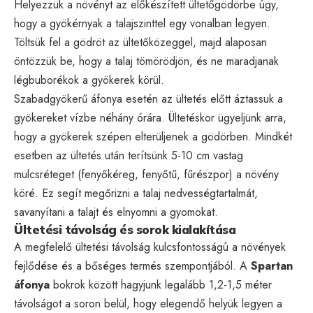
Helyezzük a növényt az előkészített ültetőgödörbe úgy,
hogy a gyökérnyak a talajszinttel egy vonalban legyen.
Töltsük fel a gödröt az ültetőközeggel, majd alaposan
öntözzük be, hogy a talaj tömörödjön, és ne maradjanak
légbuborékok a gyökerek körül.
Szabadgyökerű áfonya esetén az ültetés előtt áztassuk a
gyökereket vízbe néhány órára. Ültetéskor ügyeljünk arra,
hogy a gyökerek szépen elterüljenek a gödörben. Mindkét
esetben az ültetés után terítsünk 5-10 cm vastag
mulcsréteget (fenyőkéreg, fenyőtű, fűrészpor) a növény
köré. Ez segít megőrizni a talaj nedvességtartalmát,
savanyítani a talajt és elnyomni a gyomokat.
Ültetési távolság és sorok kialakítása
A megfelelő ültetési távolság kulcsfontosságú a növények
fejlődése és a bőséges termés szempontjából. A
Spartan
áfonya
bokrok között hagyjunk legalább 1,2-1,5 méter
távolságot a soron belül, hogy elegendő helyük legyen a