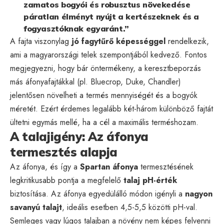
zamatos bogyói és robusztus növekedése
páratlan élményt nyújt a kertészeknek és a
fogyasztóknak egyaránt.”
A fajta viszonylag
jó fagytűrő képességgel
rendelkezik,
ami a magyarországi telek szempontjából kedvező. Fontos
megjegyezni, hogy bár öntermékeny, a keresztbeporzás
más áfonyafajtákkal (pl. Bluecrop, Duke, Chandler)
jelentősen növelheti a termés mennyiségét és a bogyók
méretét. Ezért érdemes legalább két-három különböző fajtát
ültetni egymás mellé, ha a cél a maximális terméshozam.
A talajigény: Az áfonya
termesztés alapja
Az áfonya, és így a
Spartan áfonya
termesztésének
legkritikusabb pontja a megfelelő
talaj pH-érték
biztosítása. Az áfonya egyedülálló módon igényli a
nagyon
savanyú talajt
, ideális esetben 4,5-5,5 közötti pH-val.
Semleges vagy lúgos talajban a növény nem képes felvenni