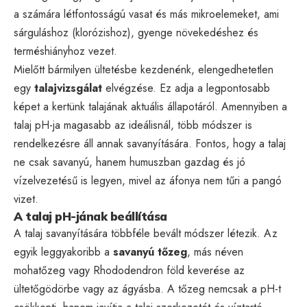
a számára létfontosságú vasat és más mikroelemeket, ami
sárguláshoz (klorózishoz), gyenge növekedéshez és
terméshiányhoz vezet.
Mielőtt bármilyen ültetésbe kezdenénk, elengedhetetlen
egy
talajvizsgálat
elvégzése. Ez adja a legpontosabb
képet a kertünk talajának aktuális állapotáról. Amennyiben a
talaj pH-ja magasabb az ideálisnál, több módszer is
rendelkezésre áll annak savanyítására. Fontos, hogy a talaj
ne csak savanyú, hanem humuszban gazdag és jó
vízelvezetésű is legyen, mivel az áfonya nem tűri a pangó
vizet.
A talaj pH-jának beállítása
A talaj savanyítására többféle bevált módszer létezik. Az
egyik leggyakoribb a
savanyú tőzeg
, más néven
mohatőzeg vagy Rhododendron föld keverése az
ültetőgödörbe vagy az ágyásba. A tőzeg nemcsak a pH-t