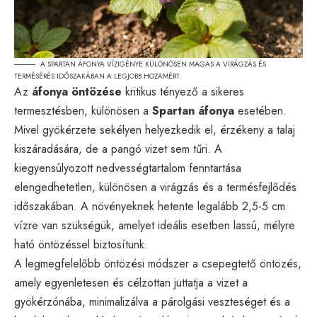
A SPARTAN ÁFONYA VÍZIGÉNYE KÜLÖNÖSEN MAGAS A VIRÁGZÁS ÉS
TERMÉSÉRÉS IDŐSZAKÁBAN A LEGJOBB HOZAMÉRT.
Az
áfonya öntözése
kritikus tényező a sikeres
termesztésben, különösen a
Spartan áfonya
esetében.
Mivel gyökérzete sekélyen helyezkedik el, érzékeny a talaj
kiszáradására, de a pangó vizet sem tűri. A
kiegyensúlyozott nedvességtartalom fenntartása
elengedhetetlen, különösen a virágzás és a termésfejlődés
időszakában. A növényeknek hetente legalább 2,5-5 cm
vízre van szükségük, amelyet ideális esetben lassú, mélyre
ható öntözéssel biztosítunk.
A legmegfelelőbb öntözési módszer a csepegtető öntözés,
amely egyenletesen és célzottan juttatja a vizet a
gyökérzónába, minimalizálva a párolgási veszteséget és a