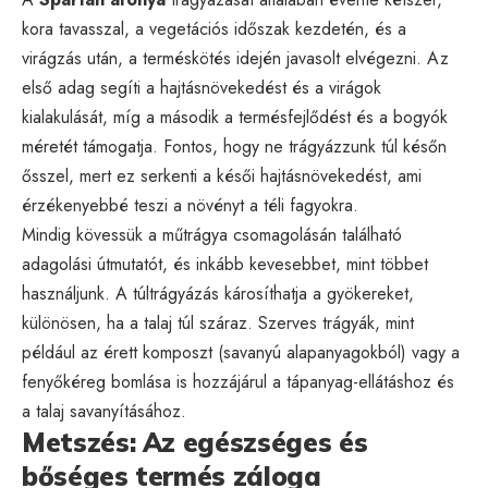
kora tavasszal, a vegetációs időszak kezdetén, és a
virágzás után, a terméskötés idején javasolt elvégezni. Az
első adag segíti a hajtásnövekedést és a virágok
kialakulását, míg a második a termésfejlődést és a bogyók
méretét támogatja. Fontos, hogy ne trágyázzunk túl későn
ősszel, mert ez serkenti a késői hajtásnövekedést, ami
érzékenyebbé teszi a növényt a téli fagyokra.
Mindig kövessük a műtrágya csomagolásán található
adagolási útmutatót, és inkább kevesebbet, mint többet
használjunk. A túltrágyázás károsíthatja a gyökereket,
különösen, ha a talaj túl száraz. Szerves trágyák, mint
például az érett komposzt (savanyú alapanyagokból) vagy a
fenyőkéreg bomlása is hozzájárul a tápanyag-ellátáshoz és
a talaj savanyításához.
Metszés: Az egészséges és
bőséges termés záloga