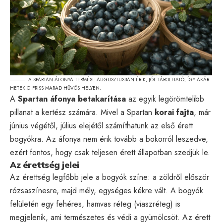
A SPARTAN ÁFONYA TERMÉSE AUGUSZTUSBAN ÉRIK, JÓL TÁROLHATÓ, ÍGY AKÁR
HETEKIG FRISS MARAD HŰVÖS HELYEN.
A
Spartan áfonya betakarítása
az egyik legörömtelibb
pillanat a kertész számára. Mivel a Spartan
korai fajta
, már
június végétől, július elejétől számíthatunk az első érett
bogyókra. Az áfonya nem érik tovább a bokorról leszedve,
ezért fontos, hogy csak teljesen érett állapotban szedjük le.
Az érettség jelei
Az érettség legfőbb jele a bogyók színe: a zöldről először
rózsaszínesre, majd mély, egységes kékre vált. A bogyók
felületén egy fehéres, hamvas réteg (viaszréteg) is
megjelenik, ami természetes és védi a gyümölcsöt. Az érett