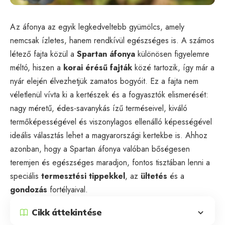
Az áfonya az egyik legkedveltebb gyümölcs, amely
nemcsak ízletes, hanem rendkívül egészséges is. A számos
létező fajta közül a
Spartan áfonya
különösen figyelemre
méltó, hiszen a
korai érésű fajták
közé tartozik, így már a
nyár elején élvezhetjük zamatos bogyóit. Ez a fajta nem
véletlenül vívta ki a kertészek és a fogyasztók elismerését:
nagy méretű, édes-savanykás ízű terméseivel, kiváló
termőképességével és viszonylagos ellenálló képességével
ideális választás lehet a magyarországi kertekbe is. Ahhoz
azonban, hogy a Spartan áfonya valóban bőségesen
teremjen és egészséges maradjon, fontos tisztában lenni a
speciális
termesztési tippekkel
, az
ültetés
és a
gondozás
fortélyaival.
Cikk áttekintése