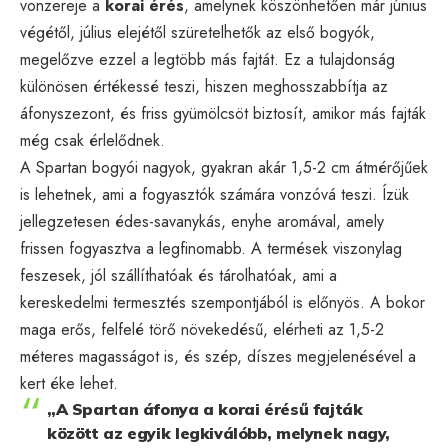
vonzereje a
korai érés
, amelynek köszönhetően már június
végétől, július elejétől szüretelhetők az első bogyók,
megelőzve ezzel a legtöbb más fajtát. Ez a tulajdonság
különösen értékessé teszi, hiszen meghosszabbítja az
áfonyszezont, és friss gyümölcsöt biztosít, amikor más fajták
még csak érlelődnek.
A Spartan bogyói nagyok, gyakran akár 1,5-2 cm átmérőjűek
is lehetnek, ami a fogyasztók számára vonzóvá teszi. Ízük
jellegzetesen édes-savanykás, enyhe aromával, amely
frissen fogyasztva a legfinomabb. A termések viszonylag
feszesek, jól szállíthatóak és tárolhatóak, ami a
kereskedelmi termesztés szempontjából is előnyös. A bokor
maga erős, felfelé törő növekedésű, elérheti az 1,5-2
méteres magasságot is, és szép, díszes megjelenésével a
kert éke lehet.
„A Spartan áfonya a korai érésű fajták
között az egyik legkiválóbb, melynek nagy,