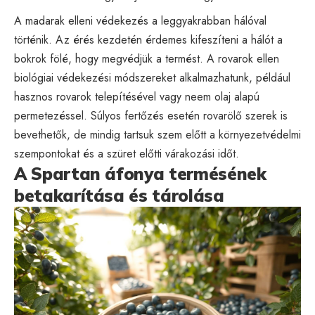
A madarak elleni védekezés a leggyakrabban hálóval
történik. Az érés kezdetén érdemes kifeszíteni a hálót a
bokrok fölé, hogy megvédjük a termést. A rovarok ellen
biológiai védekezési módszereket alkalmazhatunk, például
hasznos rovarok telepítésével vagy neem olaj alapú
permetezéssel. Súlyos fertőzés esetén rovarölő szerek is
bevethetők, de mindig tartsuk szem előtt a környezetvédelmi
szempontokat és a szüret előtti várakozási időt.
A Spartan áfonya termésének
betakarítása és tárolása