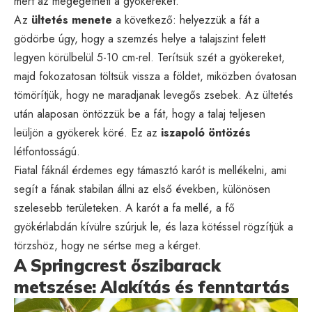
mert az megégetheti a gyökereket.
Az
ültetés menete
a következő: helyezzük a fát a
gödörbe úgy, hogy a szemzés helye a talajszint felett
legyen körülbelül 5-10 cm-rel. Terítsük szét a gyökereket,
majd fokozatosan töltsük vissza a földet, miközben óvatosan
tömörítjük, hogy ne maradjanak levegős zsebek. Az ültetés
után alaposan öntözzük be a fát, hogy a talaj teljesen
leüljön a gyökerek köré. Ez az
iszapoló öntözés
létfontosságú.
Fiatal fáknál érdemes egy támasztó karót is mellékelni, ami
segít a fának stabilan állni az első években, különösen
szelesebb területeken. A karót a fa mellé, a fő
gyökérlabdán kívülre szúrjuk le, és laza kötéssel rögzítjük a
törzshöz, hogy ne sértse meg a kérget.
A Springcrest őszibarack
metszése: Alakítás és fenntartás