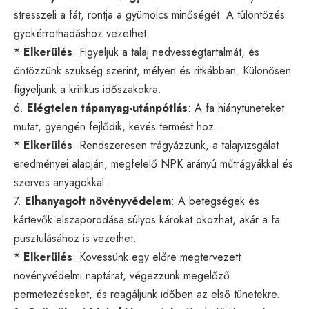
stresszeli a fát, rontja a gyümölcs minőségét. A túlöntözés
gyökérrothadáshoz vezethet.
*
Elkerülés
: Figyeljük a talaj nedvességtartalmát, és
öntözzünk szükség szerint, mélyen és ritkábban. Különösen
figyeljünk a kritikus időszakokra.
6.
Elégtelen tápanyag-utánpótlás
: A fa hiánytüneteket
mutat, gyengén fejlődik, kevés termést hoz.
*
Elkerülés
: Rendszeresen trágyázzunk, a talajvizsgálat
eredményei alapján, megfelelő NPK arányú műtrágyákkal és
szerves anyagokkal.
7.
Elhanyagolt növényvédelem
: A betegségek és
kártevők elszaporodása súlyos károkat okozhat, akár a fa
pusztulásához is vezethet.
*
Elkerülés
: Kövessünk egy előre megtervezett
növényvédelmi naptárat, végezzünk megelőző
permetezéseket, és reagáljunk időben az első tünetekre.