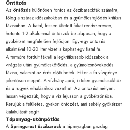
Öntözés
Az
öntözés
különösen fontos az őszibarackfák számára,
főleg a száraz időszakokban és a gyümölcsfejlődés kritikus
fázisaiban. A fiatal, frissen ültetett fákat rendszeresen,
hetente 1-2 alkalommal öntözzük be alaposan, hogy a
gyökérzet megfelelően fejlődjön. Egy-egy öntözés
alkalmával 10-20 liter vizet is kaphat egy fiatal fa.
A termőre fordult fáknál a legkritikusabb időszakok a
virágzás utáni gyümölcskötődés, a gyümölcsnövekedés
fázisa, valamint az érés előtti hetek. Ekkor a fa vízigénye
jelentősen megnő. A vízhiány apró, íztelen gyümölcsökhöz
és a rügyek elhalásához vezethet. Az öntözést mélyen,
lassan végezzük, hogy a víz lejusson a gyökérzónába.
Kerüljük a felületes, gyakori öntözést, ami sekély gyökérzet
kialakulását segíti.
Tápanyag-utánpótlás
A
Springcrest őszibarack
a tápanyagban gazdag