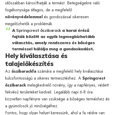
időszakban károsíthatják a termést. Betegségekre való
fogékonysága átlagos, de a megfelelő
növényvédelemmel
és gondozással sikeresen
megelőzhetők a problémák.
A
Springcrest őszibarack
a korai érésű
fajták között az egyik legmegbízhatóbb
választás, amely rendszeres és bőséges
terméssel hálálja meg a gondoskodást.
Hely kiválasztása és
talajelőkészítés
Az
őszibarackfa
számára a megfelelő hely kiválasztása
kulcsfontosságú a sikeres termesztéshez. A
Springcrest
őszibarack
melegkedvelő növény, így a napfényes, védett
fekvésű területeket kedveli. Legalább napi 6-8 óra
közvetlen napfényre van szüksége a bőséges terméshez és
a gyümölcsök jó minőségéhez.
Fontos, hogy olyan helyet keressünk, ahol a fa védve van