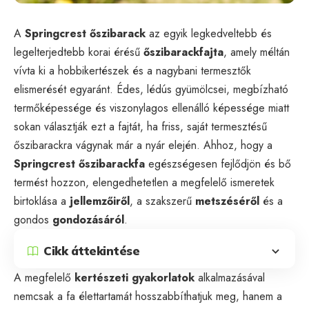
A
Springcrest őszibarack
az egyik legkedveltebb és
legelterjedtebb korai érésű
őszibarackfajta
, amely méltán
vívta ki a hobbikertészek és a nagybani termesztők
elismerését egyaránt. Édes, lédús gyümölcsei, megbízható
termőképessége és viszonylagos ellenálló képessége miatt
sokan választják ezt a fajtát, ha friss, saját termesztésű
őszibarackra vágynak már a nyár elején. Ahhoz, hogy a
Springcrest őszibarackfa
egészségesen fejlődjön és bő
termést hozzon, elengedhetetlen a megfelelő ismeretek
birtoklása a
jellemzőiről
, a szakszerű
metszéséről
és a
gondos
gondozásáról
.
Cikk áttekintése
A megfelelő
kertészeti gyakorlatok
alkalmazásával
nemcsak a fa élettartamát hosszabbíthatjuk meg, hanem a