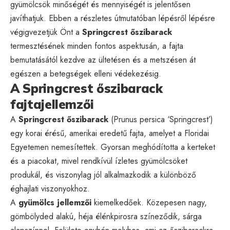
gyümölcsök minőségét és mennyiségét is jelentősen
javíthatjuk. Ebben a részletes útmutatóban lépésről lépésre
végigvezetjük Önt a
Springcrest őszibarack
termesztésének minden fontos aspektusán, a fajta
bemutatásától kezdve az ültetésen és a metszésen át
egészen a betegségek elleni védekezésig.
A Springcrest őszibarack
fajtajellemzői
A
Springcrest őszibarack
(Prunus persica ‘Springcrest’)
egy korai érésű, amerikai eredetű fajta, amelyet a Floridai
Egyetemen nemesítettek. Gyorsan meghódította a kerteket
és a piacokat, mivel rendkívül ízletes gyümölcsöket
produkál, és viszonylag jól alkalmazkodik a különböző
éghajlati viszonyokhoz.
A
gyümölcs jellemzői
kiemelkedőek. Közepesen nagy,
gömbölyded alakú, héja élénkpirosra színeződik, sárga