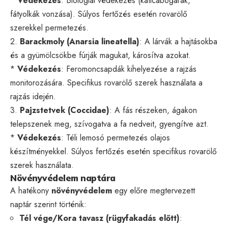
*
Védekezés
: Biológiai védekezés (katicabogarak,
fátyolkák vonzása). Súlyos fertőzés esetén rovarölő
szerekkel permetezés.
2.
Barackmoly (Anarsia lineatella)
: A lárvák a hajtásokba
és a gyümölcsökbe fúrják magukat, károsítva azokat.
*
Védekezés
: Feromoncsapdák kihelyezése a rajzás
monitorozására. Specifikus rovarölő szerek használata a
rajzás idején.
3.
Pajzstetvek (Coccidae)
: A fás részeken, ágakon
telepszenek meg, szívogatva a fa nedveit, gyengítve azt.
*
Védekezés
: Téli lemosó permetezés olajos
készítményekkel. Súlyos fertőzés esetén specifikus rovarölő
szerek használata.
Növényvédelem naptára
A hatékony
növényvédelem
egy előre megtervezett
naptár szerint történik:
Tél vége/Kora tavasz (rügyfakadás előtt)
: