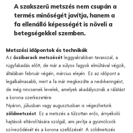
A szakszerű metszés nem csupán a
termés minőségét javítja, hanem a
fa ellenálló képességét is növeli a
betegségekkel szemben.
Metszési időpontok és technikák
Az
őszibarack metszését
leggyakrabban tavasszal, a
rügyfakadás előtt, de már a súlyos fagyok elmúltával végzik,
általában február végén, március elején. Ez az időpont a
legalkalmasabb, mert a fa már megkezdte a nedvkeringést,
de még nincsenek levelek, amelyek akadályoznák a rálátást
a korona szerkezetére.
Nyáron, júliusban vagy augusztusban is végezhetünk
zöldmetszést
. Ez a metszés a túlzottan erős, árnyékoló
hajtások eltávolítására szolgál, ami javítja a gyümölcsök
színeződését és a korona szellőzését. A zöldmetszés