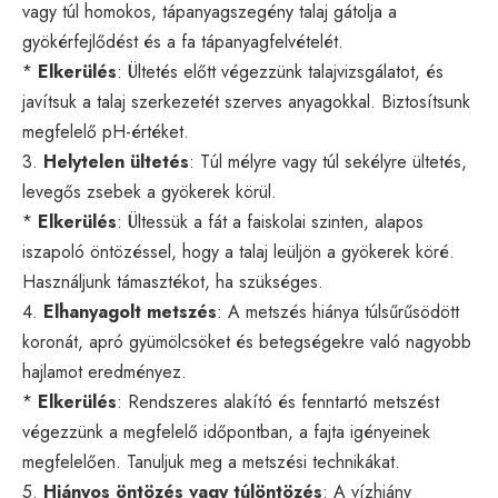
vagy túl homokos, tápanyagszegény talaj gátolja a
gyökérfejlődést és a fa tápanyagfelvételét.
*
Elkerülés
: Ültetés előtt végezzünk talajvizsgálatot, és
javítsuk a talaj szerkezetét szerves anyagokkal. Biztosítsunk
megfelelő pH-értéket.
3.
Helytelen ültetés
: Túl mélyre vagy túl sekélyre ültetés,
levegős zsebek a gyökerek körül.
*
Elkerülés
: Ültessük a fát a faiskolai szinten, alapos
iszapoló öntözéssel, hogy a talaj leüljön a gyökerek köré.
Használjunk támasztékot, ha szükséges.
4.
Elhanyagolt metszés
: A metszés hiánya túlsűrűsödött
koronát, apró gyümölcsöket és betegségekre való nagyobb
hajlamot eredményez.
*
Elkerülés
: Rendszeres alakító és fenntartó metszést
végezzünk a megfelelő időpontban, a fajta igényeinek
megfelelően. Tanuljuk meg a metszési technikákat.
5.
Hiányos öntözés vagy túlöntözés
: A vízhiány