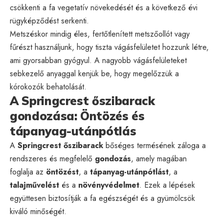
csökkenti a fa vegetatív növekedését és a következő évi
rügyképződést serkenti.
Metszéskor mindig éles, fertőtlenített metszőollót vagy
fűrészt használjunk, hogy tiszta vágásfelületet hozzunk létre,
ami gyorsabban gyógyul. A nagyobb vágásfelületeket
sebkezelő anyaggal kenjük be, hogy megelőzzük a
kórokozók behatolását.
A Springcrest őszibarack
gondozása: Öntözés és
tápanyag-utánpótlás
A
Springcrest őszibarack
bőséges termésének záloga a
rendszeres és megfelelő
gondozás
, amely magában
foglalja az
öntözést
, a
tápanyag-utánpótlást
, a
talajművelést
és a
növényvédelmet
. Ezek a lépések
együttesen biztosítják a fa egészségét és a gyümölcsök
kiváló minőségét.