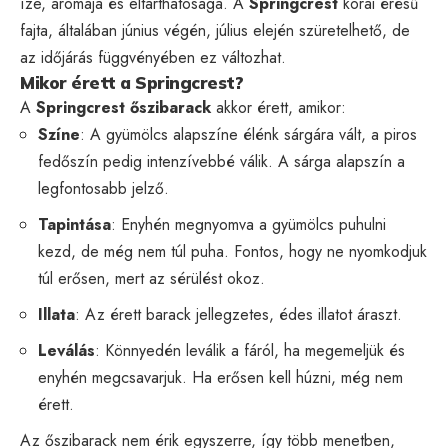
íze, aromája és eltarthatósága. A
Springcrest
korai érésű
fajta, általában június végén, július elején szüretelhető, de
az időjárás függvényében ez változhat.
Mikor érett a Springcrest?
A
Springcrest őszibarack
akkor érett, amikor:
Színe
: A gyümölcs alapszíne élénk sárgára vált, a piros
fedőszín pedig intenzívebbé válik. A sárga alapszín a
legfontosabb jelző.
Tapintása
: Enyhén megnyomva a gyümölcs puhulni
kezd, de még nem túl puha. Fontos, hogy ne nyomkodjuk
túl erősen, mert az sérülést okoz.
Illata
: Az érett barack jellegzetes, édes illatot áraszt.
Leválás
: Könnyedén leválik a fáról, ha megemeljük és
enyhén megcsavarjuk. Ha erősen kell húzni, még nem
érett.
Az őszibarack nem érik egyszerre, így több menetben,