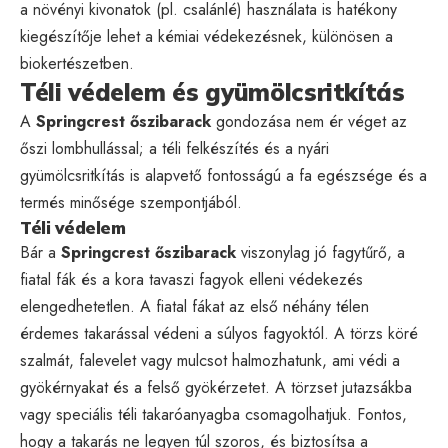
a növényi kivonatok (pl. csalánlé) használata is hatékony
kiegészítője lehet a kémiai védekezésnek, különösen a
biokertészetben.
Téli védelem és gyümölcsritkítás
A
Springcrest őszibarack
gondozása nem ér véget az
őszi lombhullással; a téli felkészítés és a nyári
gyümölcsritkítás is alapvető fontosságú a fa egészsége és a
termés minősége szempontjából.
Téli védelem
Bár a
Springcrest őszibarack
viszonylag jó fagytűrő, a
fiatal fák és a kora tavaszi fagyok elleni védekezés
elengedhetetlen. A fiatal fákat az első néhány télen
érdemes takarással védeni a súlyos fagyoktól. A törzs köré
szalmát, falevelet vagy mulcsot halmozhatunk, ami védi a
gyökérnyakat és a felső gyökérzetet. A törzset jutazsákba
vagy speciális téli takaróanyagba csomagolhatjuk. Fontos,
hogy a takarás ne legyen túl szoros, és biztosítsa a