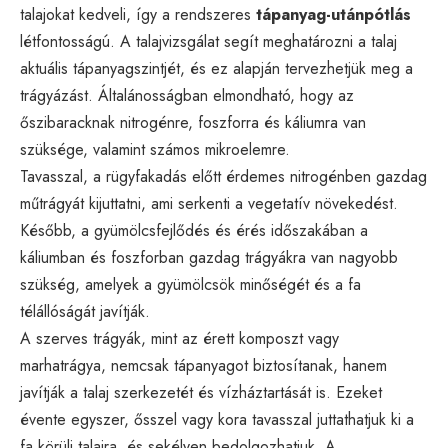
talajokat kedveli, így a rendszeres
tápanyag-utánpótlás
létfontosságú. A talajvizsgálat segít meghatározni a talaj
aktuális tápanyagszintjét, és ez alapján tervezhetjük meg a
trágyázást. Általánosságban elmondható, hogy az
őszibaracknak nitrogénre, foszforra és káliumra van
szüksége, valamint számos mikroelemre.
Tavasszal, a rügyfakadás előtt érdemes nitrogénben gazdag
műtrágyát kijuttatni, ami serkenti a vegetatív növekedést.
Később, a gyümölcsfejlődés és érés időszakában a
káliumban és foszforban gazdag trágyákra van nagyobb
szükség, amelyek a gyümölcsök minőségét és a fa
télállóságát javítják.
A szerves trágyák, mint az érett komposzt vagy
marhatrágya, nemcsak tápanyagot biztosítanak, hanem
javítják a talaj szerkezetét és vízháztartását is. Ezeket
évente egyszer, ősszel vagy kora tavasszal juttathatjuk ki a
fa körüli talajra, és sekélyen bedolgozhatjuk. A