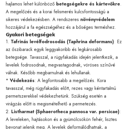
hajlamos lehet különböző
betegségekre és kártevőkre
.
A megelőzés és a korai felismerés kulcsfontosságú a
sikeres védekezésben. A rendszeres
növényvédelem
hozzájárul a fa egészségéhez és a bőséges terméshez.
Gyakori betegségek
1.
Tafrinás levélfodrosodás (Taphrina deformans)
: Ez
az őszibarack egyik leggyakoribb és legkárosabb
betegsége. Tavasszal, a rügyfakadás idején jelentkezik, a
levelek fodrosodnak, megvastagodnak, vöröses színűvé
válnak. Később megbarnulnak és lehullanak.
*
Védekezés
: A legfontosabb a megelőzés. Kora
tavasszal, még rügyfakadás előtt, rezes vagy kéntartalmú
permetszerekkel védekezhetünk. Szükség esetén a
virágzás előtt is megismételhető a permetezés.
2.
Listharmat (Sphaerotheca pannosa var. persicae)
:
A leveleken, hajtásokon és a gyümölcsökön fehér, lisztes
bevonat jelenik meg. A levelek deformálódhatnak, a