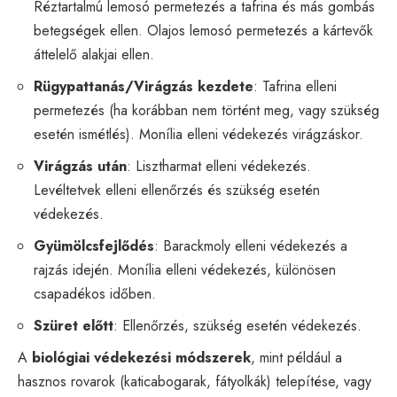
Réztartalmú lemosó permetezés a tafrina és más gombás
betegségek ellen. Olajos lemosó permetezés a kártevők
áttelelő alakjai ellen.
Rügypattanás/Virágzás kezdete
: Tafrina elleni
permetezés (ha korábban nem történt meg, vagy szükség
esetén ismétlés). Monília elleni védekezés virágzáskor.
Virágzás után
: Lisztharmat elleni védekezés.
Levéltetvek elleni ellenőrzés és szükség esetén
védekezés.
Gyümölcsfejlődés
: Barackmoly elleni védekezés a
rajzás idején. Monília elleni védekezés, különösen
csapadékos időben.
Szüret előtt
: Ellenőrzés, szükség esetén védekezés.
A
biológiai védekezési módszerek
, mint például a
hasznos rovarok (katicabogarak, fátyolkák) telepítése, vagy