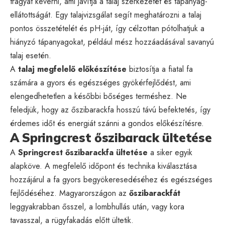
trágyát keverni, ami javítja a talaj szerkezetét és tápanyag-
ellátottságát. Egy talajvizsgálat segít meghatározni a talaj
pontos összetételét és pH-ját, így célzottan pótolhatjuk a
hiányzó tápanyagokat, például mész hozzáadásával savanyú
talaj esetén.
A
talaj megfelelő előkészítése
biztosítja a fiatal fa
számára a gyors és egészséges gyökérfejlődést, ami
elengedhetetlen a későbbi bőséges terméshez. Ne
feledjük, hogy az őszibarackfa hosszú távú befektetés, így
érdemes időt és energiát szánni a gondos előkészítésre.
A Springcrest őszibarack ültetése
A
Springcrest őszibarackfa ültetése
a siker egyik
alapköve. A megfelelő időpont és technika kiválasztása
hozzájárul a fa gyors begyökeresedéséhez és egészséges
fejlődéséhez. Magyarországon az
őszibarackfát
leggyakrabban ősszel, a lombhullás után, vagy kora
tavasszal, a rügyfakadás előtt ültetik.