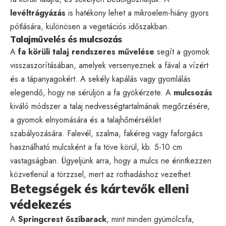
levéltrágyázás
is hatékony lehet a mikroelem-hiány gyors
pótlására, különösen a vegetációs időszakban.
Talajművelés és mulcsozás
A
fa körüli talaj rendszeres művelése
segít a gyomok
visszaszorításában, amelyek versenyeznek a fával a vízért
és a tápanyagokért. A sekély kapálás vagy gyomlálás
elegendő, hogy ne sérüljön a fa gyökérzete. A
mulcsozás
kiváló módszer a talaj nedvességtartalmának megőrzésére,
a gyomok elnyomására és a talajhőmérséklet
szabályozására. Falevél, szalma, fakéreg vagy faforgács
használható mulcsként a fa töve körül, kb. 5-10 cm
vastagságban. Ügyeljünk arra, hogy a mulcs ne érintkezzen
közvetlenül a törzzsel, mert az rothadáshoz vezethet.
Betegségek és kártevők elleni
védekezés
A
Springcrest őszibarack
, mint minden gyümölcsfa,