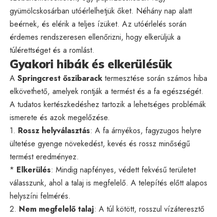
gyümölcskosárban utóérlelhetjük őket. Néhány nap alatt
beérnek, és elérik a teljes ízüket. Az utóérlelés során
érdemes rendszeresen ellenőrizni, hogy elkerüljük a
túlérettséget és a romlást.
Gyakori hibák és elkerülésük
A
Springcrest őszibarack
termesztése során számos hiba
elkövethető, amelyek rontják a termést és a fa egészségét.
A tudatos kertészkedéshez tartozik a lehetséges problémák
ismerete és azok megelőzése.
1.
Rossz helyválasztás
: A fa árnyékos, fagyzugos helyre
ültetése gyenge növekedést, kevés és rossz minőségű
termést eredményez.
*
Elkerülés
: Mindig napfényes, védett fekvésű területet
válasszunk, ahol a talaj is megfelelő. A telepítés előtt alapos
helyszíni felmérés.
2.
Nem megfelelő talaj
: A túl kötött, rosszul vízáteresztő