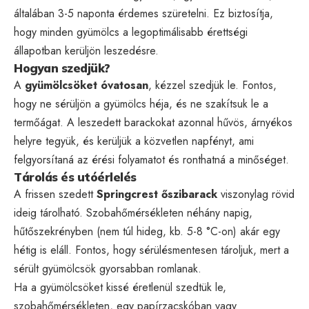
általában 3-5 naponta érdemes szüretelni. Ez biztosítja,
hogy minden gyümölcs a legoptimálisabb érettségi
állapotban kerüljön leszedésre.
Hogyan szedjük?
A
gyümölcsöket óvatosan
, kézzel szedjük le. Fontos,
hogy ne sérüljön a gyümölcs héja, és ne szakítsuk le a
termőágat. A leszedett barackokat azonnal hűvös, árnyékos
helyre tegyük, és kerüljük a közvetlen napfényt, ami
felgyorsítaná az érési folyamatot és ronthatná a minőséget.
Tárolás és utóérlelés
A frissen szedett
Springcrest őszibarack
viszonylag rövid
ideig tárolható. Szobahőmérsékleten néhány napig,
hűtőszekrényben (nem túl hideg, kb. 5-8 °C-on) akár egy
hétig is eláll. Fontos, hogy sérülésmentesen tároljuk, mert a
sérült gyümölcsök gyorsabban romlanak.
Ha a gyümölcsöket kissé éretlenül szedtük le,
szobahőmérsékleten, egy papírzacskóban vagy