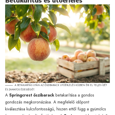
Betakarítás és utóérlelés
A BETAKARÍTÁS UTÁN AZ ŐSZIBARACK UTÓÉRLELÉS KÖZBEN ÉRI EL TELJES ÍZÉT
ÉS ZAMATOS ÉDESSÉGÉT.
A
Springcrest őszibarack
betakarítása a gondos
gondozás megkoronázása. A megfelelő időpont
kiválasztása kulcsfontosságú, hiszen ettől függ a gyümölcs