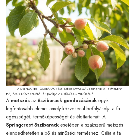
A SPRINGCREST ŐSZIBARACK METSZÉSE TAVASSZAL SERKENTI A TERMÉKENY
HAJTÁSOK NÖVEKEDÉSÉT ÉS JAVÍTJA A GYÜMÖLCS MINŐSÉGÉT.
A
metszés
az
őszibarack gondozásának
egyik
legfontosabb eleme, amely közvetlenül befolyásolja a fa
egészségét, termőképességét és élettartamát. A
Springcrest őszibarack
esetében a szakszerű metszés
elengedhetetlen a bő és minőségi terméshez. Célja a fa