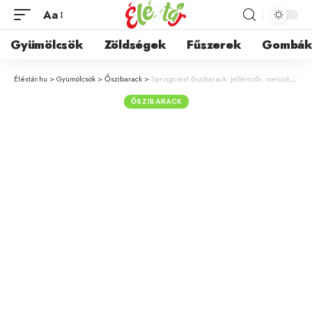
Aa
Gyümölcsök
Zöldségek
Fűszerek
Gombá
Éléstár.hu
>
Gyümölcsök
>
Őszibarack
>
Springcrest őszibarack: Jellemzői, metszése és gondozása a kertben
ŐSZIBARACK