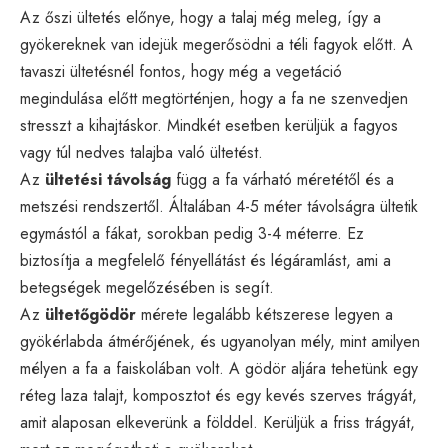
Az őszi ültetés előnye, hogy a talaj még meleg, így a
gyökereknek van idejük megerősödni a téli fagyok előtt. A
tavaszi ültetésnél fontos, hogy még a vegetáció
megindulása előtt megtörténjen, hogy a fa ne szenvedjen
stresszt a kihajtáskor. Mindkét esetben kerüljük a fagyos
vagy túl nedves talajba való ültetést.
Az
ültetési távolság
függ a fa várható méretétől és a
metszési rendszertől. Általában 4-5 méter távolságra ültetik
egymástól a fákat, sorokban pedig 3-4 méterre. Ez
biztosítja a megfelelő fényellátást és légáramlást, ami a
betegségek megelőzésében is segít.
Az
ültetőgödör
mérete legalább kétszerese legyen a
gyökérlabda átmérőjének, és ugyanolyan mély, mint amilyen
mélyen a fa a faiskolában volt. A gödör aljára tehetünk egy
réteg laza talajt, komposztot és egy kevés szerves trágyát,
amit alaposan elkeverünk a földdel. Kerüljük a friss trágyát,