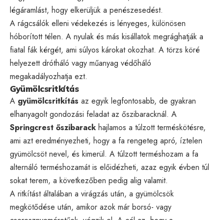
légáramlást, hogy elkerüljük a penészesedést.
A rágcsálók elleni védekezés is lényeges, különösen
hóborított télen. A nyulak és más kisállatok megrághatják a
fiatal fák kérgét, ami súlyos károkat okozhat. A törzs köré
helyezett drótháló vagy műanyag védőháló
megakadályozhatja ezt.
Gyümölcsritkítás
A
gyümölcsritkítás
az egyik legfontosabb, de gyakran
elhanyagolt gondozási feladat az őszibaracknál. A
Springcrest őszibarack
hajlamos a túlzott terméskötésre,
ami azt eredményezheti, hogy a fa rengeteg apró, íztelen
gyümölcsöt nevel, és kimerül. A túlzott terméshozam a fa
alternáló terméshozamát is előidézheti, azaz egyik évben túl
sokat terem, a következőben pedig alig valamit.
A ritkítást általában a virágzás után, a gyümölcsök
megkötődése után, amikor azok már borsó- vagy