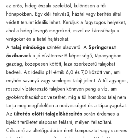
az erős, hideg északi szelektől, különösen a téli
hónapokban. Egy déli fekvésű, házfal vagy kerítés által
védett terület ideális lehet. Kerüljük a fagyzugos helyeket,
ahol a hideg levegő megreked, mivel ez károsíthatja a
virágokat és a fiatal hajtásokat.
A
talaj minősége
szintén alapvető. A
Springcrest
őszibarack
a jó vízáteresztő képességű, tápanyagban
gazdag, közepesen kötött, laza szerkezetű talajokat
kedveli. Az ideális pH-érték 6,0 és 7,0 között van, ami
enyhén savanyú vagy semleges talajt jelent. A túl agyagos,
rosszul vízáteresztő talajban könnyen pang a víz, ami
gyökérrothadáshoz vezethet, míg a túl homokos talaj nem
tartja meg megfelelően a nedvességet és a tápanyagokat.
Az
ültetés előtti talajelőkészítés
során érdemes a
kijelölt területet alaposan felásni, mélyen fellazítani.
Célszerű az ültetőgödörbe érett komposztot vagy szerves