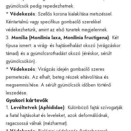
gyümölcsök pedig repedezhetnek.
*
Védekezés
: Szellős korona kialakítása metszéssel.
Kéntartalmú vagy specifikus gombaölő szerekkel
védekezhetünk, amint az első tünetek megjelennek.
3.
Monília (Monilinia laxa, Monilinia fructigena)
: Két
típusa ismert: a virág- és hajtáselhalást okozó (virágzáskor
támad) és a gyümölcsrothadást okozó (éréskor, sérült
gyümölcsökön).
*
Védekezés
: Virágzás idején gombaölő szeres
permetezés. Az elhalt, beteg részek eltávolítása és
megsemmisítése. A sérült gyümölcsök időben történő
leszedése.
Gyakori kártevők
1.
Levéltetvek (Aphididae)
: Különböző fajtái szívogatják
a fiatal hajtásokat és leveleket, azok deformálódnak,
ragacsossá válnak (mézharmat).