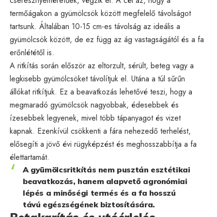
cseresznyeméretűek, végzik el. A cél az, hogy a
termőágakon a gyümölcsök között megfelelő távolságot
tartsunk. Általában 10-15 cm-es távolság az ideális a
gyümölcsök között, de ez függ az ág vastagságától és a fa
erőnlététől is.
A ritkítás során először az eltorzult, sérült, beteg vagy a
legkisebb gyümölcsöket távolítjuk el. Utána a túl sűrűn
állókat ritkítjuk. Ez a beavatkozás lehetővé teszi, hogy a
megmaradó gyümölcsök nagyobbak, édesebbek és
ízesebbek legyenek, mivel több tápanyagot és vizet
kapnak. Ezenkívül csökkenti a fára nehezedő terhelést,
elősegíti a jövő évi rügyképzést és meghosszabbítja a fa
élettartamát.
A gyümölcsritkítás nem pusztán esztétikai
beavatkozás, hanem alapvető agronómiai
lépés a minőségi termés és a fa hosszú
távú egészségének biztosítására.