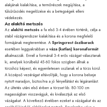
alakjának kialakítása, a termőrészek megújítása, a
túlsűrűsödés megelőzése és a betegségek elleni
védekezés.
Az alakító metszés
Az
alakító metszés
a fa első 3-4 évében történik, célja a
stabil vázágrendszer kialakítása és a korona megfelelő
formájának megteremtése. A
Springcrest őszibarack
esetében leggyakrabban a
váza (katlan) koronaformát
alkalmazzák. Ennél a formánál 3-4 erős vázágat választanak
ki, amelyek körülbelül 45-60 fokos szögben állnak a
törzshöz képest, és egyenletesen oszlanak el a törzs körül.
A középső vezérágat eltávolítják, hogy a korona belseje
nyitott maradjon, biztosítva a jó fényellátást és légáramlást.
Az ültetés utáni első évben a törzset kb. 80-100 cm
magasságban visszavágjuk, és kiválasztjuk az első
vázágakat. A következő években ezeket a vázágakat és az