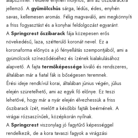
alapszínnel. Felülete enyhén molyhos, ami az őszibarackra
jellemző. A
gyümölcshús
sárga, lédús, édes, enyhén
savas, kellemesen aromás. Félig magvaváló, ami megkönnyíti
a friss fogyasztást és a konyhai feldolgozást egyaránt.
A
Springcrest őszibarack
fája közepesen erős
növekedésű, laza, szétterülő koronát nevel. Ez a
koronaforma előnyös a jó fényellátás szempontjából, ami a
gyümölcsök színeződéséhez és ízének kialakulásához
alapvető. A fajta
termőképessége
kiváló és rendszeres,
általában már a fiatal fák is bőségesen teremnek.
Érési ideje rendkívül korai, általában június végén, július
elején szüretelhető, ami az egyik fő előnye. Ez teszi
lehetővé, hogy már a nyár elején élvezhessük a friss
őszibarack ízét, mielőtt a későbbi fajták beérnének. A
virágai rózsaszínűek, középkorán nyílnak.
A
Springcrest
viszonylag jó fagytűrő képességgel
rendelkezik, de a kora tavaszi fagyok a virágzási