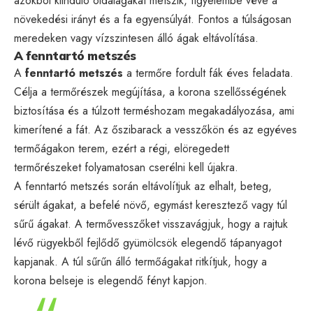
azokból kiinduló oldalágakat metszik, figyelembe véve a
növekedési irányt és a fa egyensúlyát. Fontos a túlságosan
meredeken vagy vízszintesen álló ágak eltávolítása.
A fenntartó metszés
A
fenntartó metszés
a termőre fordult fák éves feladata.
Célja a termőrészek megújítása, a korona szellősségének
biztosítása és a túlzott terméshozam megakadályozása, ami
kimerítené a fát. Az őszibarack a vesszőkön és az egyéves
termőágakon terem, ezért a régi, elöregedett
termőrészeket folyamatosan cserélni kell újakra.
A fenntartó metszés során eltávolítjuk az elhalt, beteg,
sérült ágakat, a befelé növő, egymást keresztező vagy túl
sűrű ágakat. A termővesszőket visszavágjuk, hogy a rajtuk
lévő rügyekből fejlődő gyümölcsök elegendő tápanyagot
kapjanak. A túl sűrűn álló termőágakat ritkítjuk, hogy a
korona belseje is elegendő fényt kapjon.