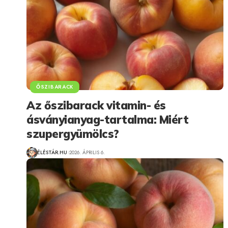
ŐSZIBARACK
Az őszibarack vitamin- és
ásványianyag-tartalma: Miért
szupergyümölcs?
ÉLÉSTÁR.HU
2026. ÁPRILIS 6.