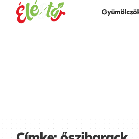
Gyümölcsö
Címke:
őszibarack