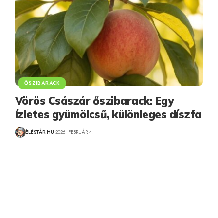
ŐSZIBARACK
Vörös Császár őszibarack: Egy
ízletes gyümölcsű, különleges díszfa
ÉLÉSTÁR.HU
2026. FEBRUÁR 4.