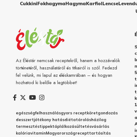
Cukkini
Fokhagyma
Hagyma
Karfiol
Lencse
Levend
c
b
Az Éléstár nemcsak receptekről, hanem a hozzávalók
n
történetéről, használatáról és titkairól is szól. Fedezd
5
fel velünk, mi lapul az éléskamrában – és hogyan
hozhatod ki belőle a legtöbbet!
i
t
k
1
v
egészség
felhasználás
gyors recept
köret
gondozás
a
desszert
jótékony hatás
diéta
tárolás
házilag
A
termesztés
tippek
táplálkozás
ültetés
vásárlás
i
kalória
vitamin
Magyarország
recept
tartósítás
K