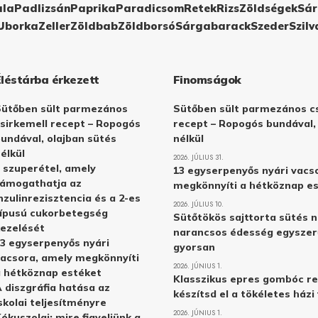
ula
Padlizsán
Paprika
Paradicsom
Retek
Rizs
Zöldségek
Sár
Uborka
Zeller
Zöldbab
Zöldborsó
Sárgabarack
Szeder
Szilv
Éléstárba érkezett
Finomságok
Sütőben sült parmezános
Sütőben sült parmezános cs
sirkemell recept – Ropogós
recept – Ropogós bundával,
undával, olajban sütés
nélkül
élkül
2026. JÚLIUS 31.
 szuperétel, amely
13 egyserpenyős nyári vacs
támogathatja az
megkönnyíti a hétköznap e
nzulinrezisztencia és a 2-es
2026. JÚLIUS 10.
ípusú cukorbetegség
Sütőtökös sajttorta sütés n
ezelését
narancsos édesség egyszer
3 egyserpenyős nyári
gyorsan
acsora, amely megkönnyíti
2026. JÚNIUS 1.
 hétköznap estéket
Klasszikus epres gombóc re
 diszgráfia hatása az
készítsd el a tökéletes ház
skolai teljesítményre
2026. JÚNIUS 1.
ókuszolaj: mire figyeljünk a