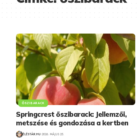
ŐSZIBARACK
Springcrest őszibarack: Jellemzői,
metszése és gondozása a kertben
ÉLÉSTÁR.HU
2026. MÁJUS 25.