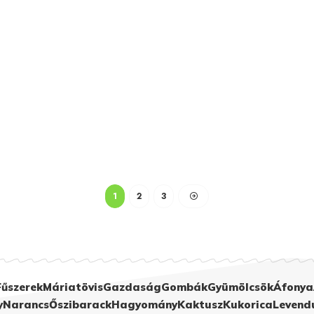
1
2
3
Fűszerek
Máriatövis
Gazdaság
Gombák
Gyümölcsök
Áfonya
y
Narancs
Őszibarack
Hagyomány
Kaktusz
Kukorica
Levend