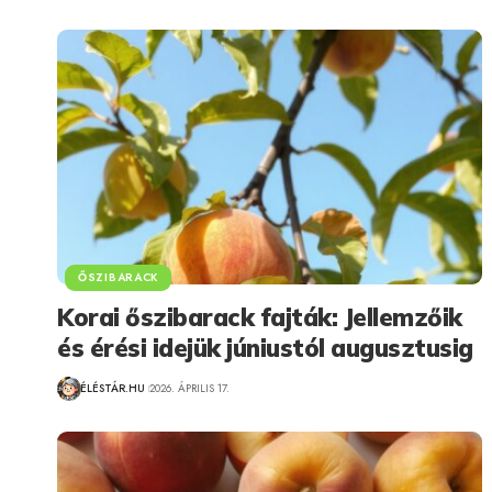
ŐSZIBARACK
Korai őszibarack fajták: Jellemzőik
és érési idejük júniustól augusztusig
ÉLÉSTÁR.HU
2026. ÁPRILIS 17.