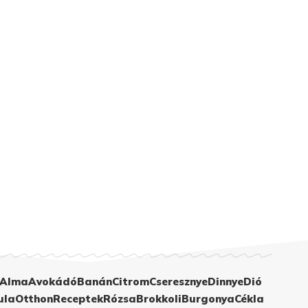
Alma
Avokádó
Banán
Citrom
Cseresznye
Dinnye
Dió
ula
Otthon
Receptek
Rózsa
Brokkoli
Burgonya
Cékla