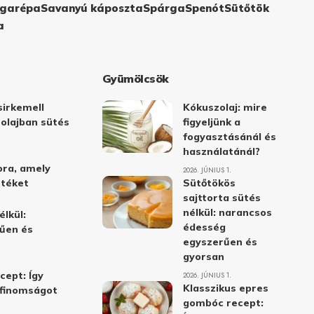
garépa
Savanyú káposzta
Spárga
Spenót
Sütőtök
a
Gyümölcsök
irkemell
Kókuszolaj: mire
 olajban sütés
figyeljünk a
fogyasztásánál és
használatánál?
ora, amely
2026. JÚNIUS 1.
stéket
Sütőtökös
sajttorta sütés
nélkül: narancsos
élkül:
édesség
űen és
egyszerűen és
gyorsan
cept: Így
2026. JÚNIUS 1.
Klasszikus epres
i finomságot
gombóc recept: