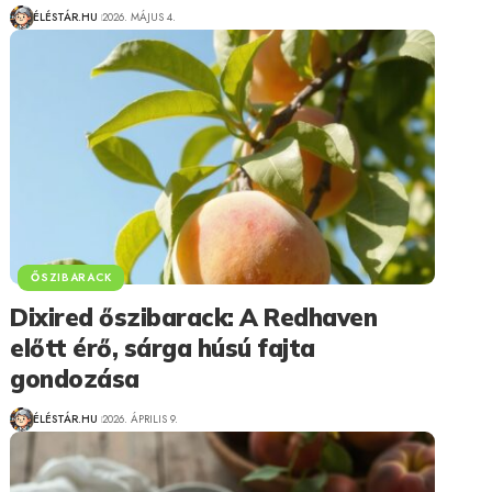
ÉLÉSTÁR.HU
2026. MÁJUS 4.
ŐSZIBARACK
Dixired őszibarack: A Redhaven
előtt érő, sárga húsú fajta
gondozása
ÉLÉSTÁR.HU
2026. ÁPRILIS 9.