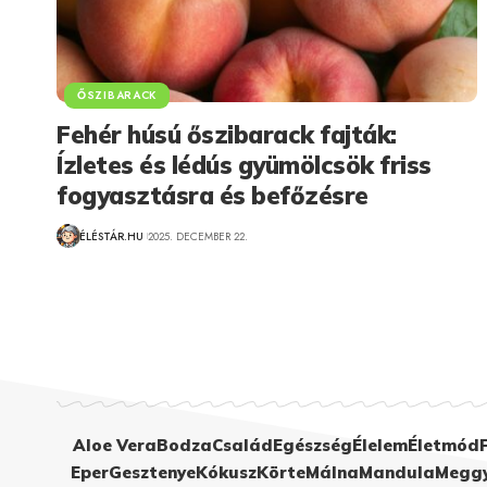
ŐSZIBARACK
Fehér húsú őszibarack fajták:
Ízletes és lédús gyümölcsök friss
fogyasztásra és befőzésre
ÉLÉSTÁR.HU
2025. DECEMBER 22.
Aloe Vera
Bodza
Család
Egészség
Élelem
Életmód
Eper
Gesztenye
Kókusz
Körte
Málna
Mandula
Megg