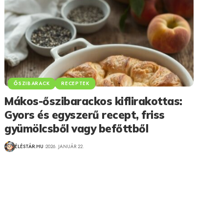
ŐSZIBARACK
RECEPTEK
Mákos-őszibarackos kiflirakottas:
Gyors és egyszerű recept, friss
gyümölcsből vagy befőttből
ÉLÉSTÁR.HU
2026. JANUÁR 22.