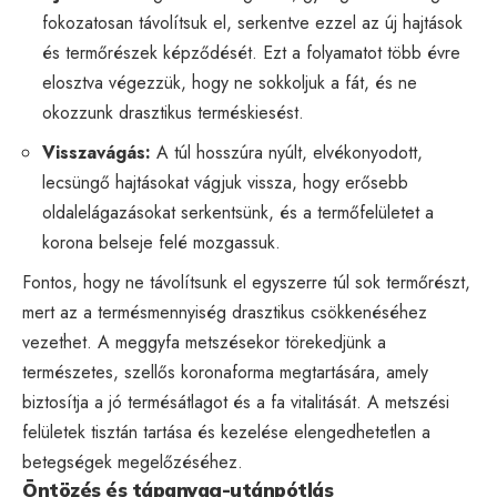
fokozatosan távolítsuk el, serkentve ezzel az új hajtások
és termőrészek képződését. Ezt a folyamatot több évre
elosztva végezzük, hogy ne sokkoljuk a fát, és ne
okozzunk drasztikus terméskiesést.
Visszavágás:
A túl hosszúra nyúlt, elvékonyodott,
lecsüngő hajtásokat vágjuk vissza, hogy erősebb
oldalelágazásokat serkentsünk, és a termőfelületet a
korona belseje felé mozgassuk.
Fontos, hogy ne távolítsunk el egyszerre túl sok termőrészt,
mert az a termésmennyiség drasztikus csökkenéséhez
vezethet. A meggyfa metszésekor törekedjünk a
természetes, szellős koronaforma megtartására, amely
biztosítja a jó termésátlagot és a fa vitalitását. A metszési
felületek tisztán tartása és kezelése elengedhetetlen a
betegségek megelőzéséhez.
Öntözés és tápanyag-utánpótlás