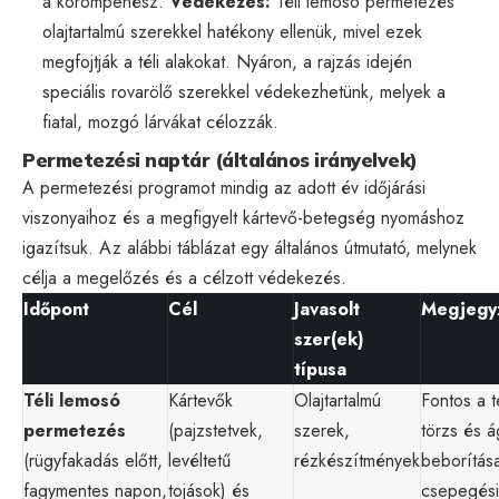
a korompenész.
Védekezés:
Téli lemosó permetezés
olajtartalmú szerekkel hatékony ellenük, mivel ezek
megfojtják a téli alakokat. Nyáron, a rajzás idején
speciális rovarölő szerekkel védekezhetünk, melyek a
fiatal, mozgó lárvákat célozzák.
Permetezési naptár (általános irányelvek)
A permetezési programot mindig az adott év időjárási
viszonyaihoz és a megfigyelt kártevő-betegség nyomáshoz
igazítsuk. Az alábbi táblázat egy általános útmutató, melynek
célja a megelőzés és a célzott védekezés.
Időpont
Cél
Javasolt
Megjegy
szer(ek)
típusa
Téli lemosó
Kártevők
Olajtartalmú
Fontos a t
permetezés
(pajzstetvek,
szerek,
törzs és á
(rügyfakadás előtt,
levéltetű
rézkészítmények
beborítása
fagymentes napon,
tojások) és
csepegési