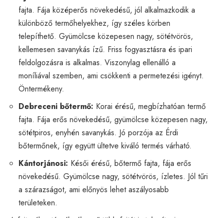
fajta. Fája középerős növekedésű, jól alkalmazkodik a
különböző termőhelyekhez, így széles körben
telepíthető. Gyümölcse közepesen nagy, sötétvörös,
kellemesen savanykás ízű. Friss fogyasztásra és ipari
feldolgozásra is alkalmas. Viszonylag ellenálló a
moníliával szemben, ami csökkenti a permetezési igényt.
Öntermékeny.
Debreceni bőtermő:
Korai érésű, megbízhatóan termő
fajta. Fája erős növekedésű, gyümölcse közepesen nagy,
sötétpiros, enyhén savanykás. Jó porzója az Érdi
bőtermőnek, így együtt ültetve kiváló termés várható.
Kántorjánosi:
Késői érésű, bőtermő fajta, fája erős
növekedésű. Gyümölcse nagy, sötétvörös, ízletes. Jól tűri
a szárazságot, ami előnyös lehet aszályosabb
területeken.