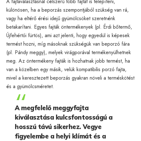
A fajtaválasztásnál célszerű több fajtát is telepíteni,
különösen, ha a beporzás szempontjából szükség van rá,
vagy ha eltérő érési idejű gyümölcsöket szeretnénk
betakarítani. Egyes fajták öntermékenyek (pl. Érdi bőtermő,
Újfehértói fürtös), ami azt jelenti, hogy egyedül is képesek
termést hozni, míg másoknak szükségük van beporzó fára
(pl. Pándy meggy), melyek virágporával termékenyülhetnek
meg. Az öntermékeny fajták is hozhatnak jobb termést, ha
van a közelben egy másik, velük kompatibilis porzó fajta,
mivel a keresztezett beporzás gyakran növeli a terméskötést
és a gyümölcsméretet.
A megfelelő meggyfajta
kiválasztása kulcsfontosságú a
hosszú távú sikerhez. Vegye
figyelembe a helyi klímát és a