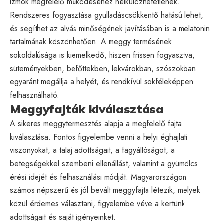
izmok megfelelő működéséhez nélkülözhetetlenek.
Rendszeres fogyasztása gyulladáscsökkentő hatású lehet,
és segíthet az alvás minőségének javításában is a melatonin
tartalmának köszönhetően. A meggy termésének
sokoldalúsága is kiemelkedő, hiszen frissen fogyasztva,
süteményekben, befőttekben, lekvárokban, szószokban
egyaránt megállja a helyét, és rendkívül sokféleképpen
felhasználható.
Meggyfajták kiválasztása
A sikeres meggytermesztés alapja a megfelelő fajta
kiválasztása. Fontos figyelembe venni a helyi éghajlati
viszonyokat, a talaj adottságait, a fagyállóságot, a
betegségekkel szembeni ellenállást, valamint a gyümölcs
érési idejét és felhasználási módját. Magyarországon
számos népszerű és jól bevált meggyfajta létezik, melyek
közül érdemes választani, figyelembe véve a kertünk
adottságait és saját igényeinket.