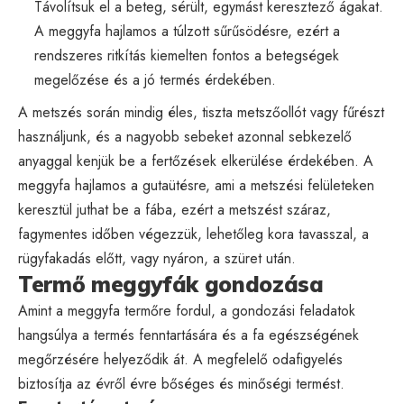
Távolítsuk el a beteg, sérült, egymást keresztező ágakat.
A meggyfa hajlamos a túlzott sűrűsödésre, ezért a
rendszeres ritkítás kiemelten fontos a betegségek
megelőzése és a jó termés érdekében.
A metszés során mindig éles, tiszta metszőollót vagy fűrészt
használjunk, és a nagyobb sebeket azonnal sebkezelő
anyaggal kenjük be a fertőzések elkerülése érdekében. A
meggyfa hajlamos a gutaütésre, ami a metszési felületeken
keresztül juthat be a fába, ezért a metszést száraz,
fagymentes időben végezzük, lehetőleg kora tavasszal, a
rügyfakadás előtt, vagy nyáron, a szüret után.
Termő meggyfák gondozása
Amint a meggyfa termőre fordul, a gondozási feladatok
hangsúlya a termés fenntartására és a fa egészségének
megőrzésére helyeződik át. A megfelelő odafigyelés
biztosítja az évről évre bőséges és minőségi termést.