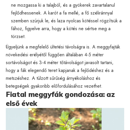
ne mozgassa ki a talajból, és a gyökerek zavartalanul
fejlődhessenek. A karót a fa mellé, a fő széliránnyal
szemben szúrjuk le, és laza nyolcas kötéssel rögzítsük a
fához, figyelve arra, hogy a kötés ne sértse meg a
törzset.
Ügyeljünk a megfelelő ültetési távolságra is. A meggyfajták
növekedési erélyétől függően általában 4-5 méter
sortávolságot és 3-4 méter tőtávolságot javasolt tartani,
hogy a fák elegendő teret kapjanak a fejlődéshez és a
metszéshez. A túlzott sűrűség árnyékoláshoz és
betegségek gyakoribb előfordulásához vezethet.
Fiatal meggyfák gondozása: az
első évek