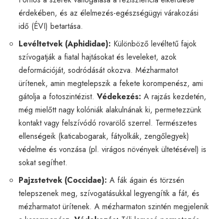
érdekében, és az élelmezés-egészségügyi várakozási
idő (ÉVI) betartása.
Levéltetvek (Aphididae):
Különböző levéltetű fajok
szívogatják a fiatal hajtásokat és leveleket, azok
deformációját, sodródását okozva. Mézharmatot
ürítenek, amin megtelepszik a fekete korompenész, ami
gátolja a fotoszintézist.
Védekezés:
A rajzás kezdetén,
még mielőtt nagy kolóniák alakulnának ki, permetezzünk
kontakt vagy felszívódó rovarölő szerrel. Természetes
ellenségeik (katicabogarak, fátyolkák, zengőlegyek)
védelme és vonzása (pl. virágos növények ültetésével) is
sokat segíthet.
Pajzstetvek (Coccidae):
A fák ágain és törzsén
telepszenek meg, szívogatásukkal legyengítik a fát, és
mézharmatot ürítenek. A mézharmaton szintén megjelenik