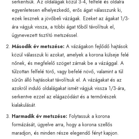
serkentsük. Az oldalágak közül 3-4, felfelé és oldalra
egyenletesen elhelyezkedő, erős ágat válasszunk ki,
ezek lesznek a jövőbeli vázágak. Ezeket az ágakat 1/3-
ára vágjuk vissza, a többi ágat tőből távolítsuk el,
úgynevezett tisztító metszéssel.
Második év metszése:
A vázágakon fejlődő hajtások
közül válasszuk ki azokat, amelyek a korona külseje felé
nőnek, és megfelelő szöget zárnak be a vázággal. A
túlzottan felfelé törő, vagy befelé növő, valamint a túl
sűrűn álló hajtásokat távolítsuk el. A vázágakat és az
azokról induló oldalágakat ismét vágjuk vissza 1/3-ára,
serkentve ezzel az elágazódást és a termőrészek
kialakulását.
Harmadik év metszése:
Folytassuk a korona
formázását, ügyelve arra, hogy a korona szellős
maradjon, és minden része elegendő fényt kapjon.