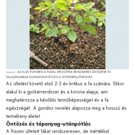
AZ ELSŐ ÉVEKBEN A FIATAL MEGGYFÁK RENDSZERES ÖNTÖZÉSE ÉS
TALAJTAKARÁSA ELENGEDHETETLEN A GYÖKÉRFEJLŐDÉSHEZ.
Az ültetést követő első 2-3 év kritikus a fa számára. Ekkor
alakul ki a gyökérrendszer és a korona alapja, ami
meghatározza a későbbi termőképességet és a fa
egészségét. A gondos nevelés alapozza meg a hosszú és
termékeny életet.
Öntözés és tápanyag-utánpótlás
A frissen ültetett fákat rendszeresen, de mértékkel