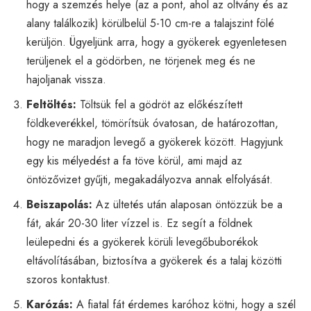
hogy a szemzés helye (az a pont, ahol az oltvány és az
alany találkozik) körülbelül 5-10 cm-re a talajszint fölé
kerüljön. Ügyeljünk arra, hogy a gyökerek egyenletesen
terüljenek el a gödörben, ne törjenek meg és ne
hajoljanak vissza.
Feltöltés:
Töltsük fel a gödröt az előkészített
földkeverékkel, tömörítsük óvatosan, de határozottan,
hogy ne maradjon levegő a gyökerek között. Hagyjunk
egy kis mélyedést a fa töve körül, ami majd az
öntözővizet gyűjti, megakadályozva annak elfolyását.
Beiszapolás:
Az ültetés után alaposan öntözzük be a
fát, akár 20-30 liter vízzel is. Ez segít a földnek
leülepedni és a gyökerek körüli levegőbuborékok
eltávolításában, biztosítva a gyökerek és a talaj közötti
szoros kontaktust.
Karózás:
A fiatal fát érdemes karóhoz kötni, hogy a szél