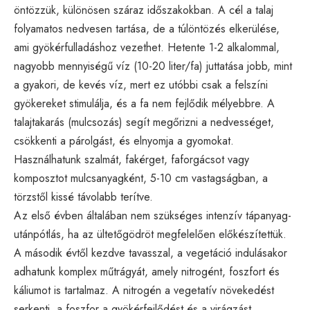
öntözzük, különösen száraz időszakokban. A cél a talaj
folyamatos nedvesen tartása, de a túlöntözés elkerülése,
ami gyökérfulladáshoz vezethet. Hetente 1-2 alkalommal,
nagyobb mennyiségű víz (10-20 liter/fa) juttatása jobb, mint
a gyakori, de kevés víz, mert ez utóbbi csak a felszíni
gyökereket stimulálja, és a fa nem fejlődik mélyebbre. A
talajtakarás (mulcsozás) segít megőrizni a nedvességet,
csökkenti a párolgást, és elnyomja a gyomokat.
Használhatunk szalmát, fakérget, faforgácsot vagy
komposztot mulcsanyagként, 5-10 cm vastagságban, a
törzstől kissé távolabb terítve.
Az első évben általában nem szükséges intenzív tápanyag-
utánpótlás, ha az ültetőgödröt megfelelően előkészítettük.
A második évtől kezdve tavasszal, a vegetáció indulásakor
adhatunk komplex műtrágyát, amely nitrogént, foszfort és
káliumot is tartalmaz. A nitrogén a vegetatív növekedést
serkenti, a foszfor a gyökérfejlődést és a virágzást