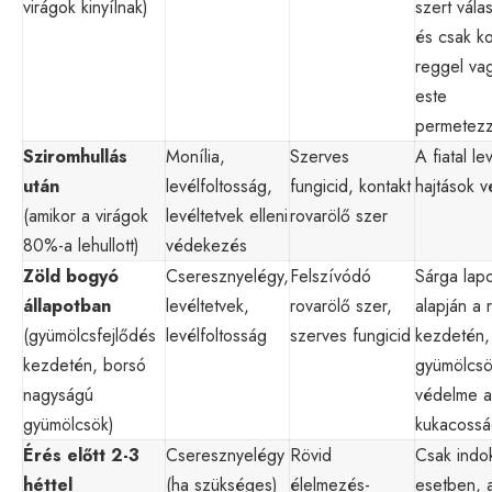
virágok kinyílnak)
szert vála
és csak k
reggel va
este
permetezz
Sziromhullás
Monília,
Szerves
A fiatal le
után
levélfoltosság,
fungicid, kontakt
hajtások 
(amikor a virágok
levéltetvek elleni
rovarölő szer
80%-a lehullott)
védekezés
Zöld bogyó
Cseresznyelégy,
Felszívódó
Sárga lap
állapotban
levéltetvek,
rovarölő szer,
alapján a 
(gyümölcsfejlődés
levélfoltosság
szerves fungicid
kezdetén,
kezdetén, borsó
gyümölcs
nagyságú
védelme a
gyümölcsök)
kukacossá
Érés előtt 2-3
Cseresznyelégy
Rövid
Csak indok
héttel
(ha szükséges)
élelmezés-
esetben, 