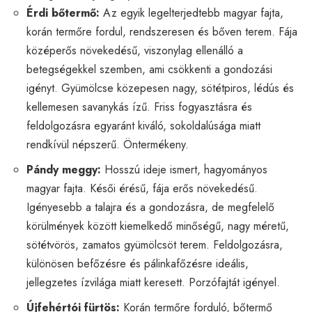
Érdi bőtermő:
Az egyik legelterjedtebb magyar fajta,
korán termőre fordul, rendszeresen és bőven terem. Fája
középerős növekedésű, viszonylag ellenálló a
betegségekkel szemben, ami csökkenti a gondozási
igényt. Gyümölcse közepesen nagy, sötétpiros, lédús és
kellemesen savanykás ízű. Friss fogyasztásra és
feldolgozásra egyaránt kiváló, sokoldalúsága miatt
rendkívül népszerű. Öntermékeny.
Pándy meggy:
Hosszú ideje ismert, hagyományos
magyar fajta. Késői érésű, fája erős növekedésű.
Igényesebb a talajra és a gondozásra, de megfelelő
körülmények között kiemelkedő minőségű, nagy méretű,
sötétvörös, zamatos gyümölcsöt terem. Feldolgozásra,
különösen befőzésre és pálinkafőzésre ideális,
jellegzetes ízvilága miatt keresett. Porzófajtát igényel.
Újfehértói fürtös:
Korán termőre forduló, bőtermő