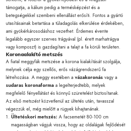
támogatja, a kálium pedig a termésképzést és a
betegségekkel szembeni ellenállást erősíti. Fontos a gyártó
utasításainak betartása a túladagolás elkerülése érdekében,
ami gyökérkárosodáshoz vezethet. Érdemes évente
legalább egyszer szerves trágyával (pl. érett marhatrágya
vagy komposzt) is gazdagítani a talajt a fa körüli területen.
Koronaalakító metszés
A fiatal meggyfák metszése a korona kialakítását szolgálja,
melynek célja egy szellős, erős vázágrendszerű fa
létrehozása. A meggy esetében a
vázakoronás
vagy a
sudaras koronaforma
a legelterjedtebb, melyek
megfelelő fényellátást és könnyű szüretelést biztosítanak.
Az első metszést közvetlenül az ültetés után, tavasszal
végezzük el, még mielőtt a rügyek kihajtanának.
Ültetéskori metszés:
A facsemetét 80-100 cm
magasságban vágjuk vissza, hogy az oldalágak fejlődését