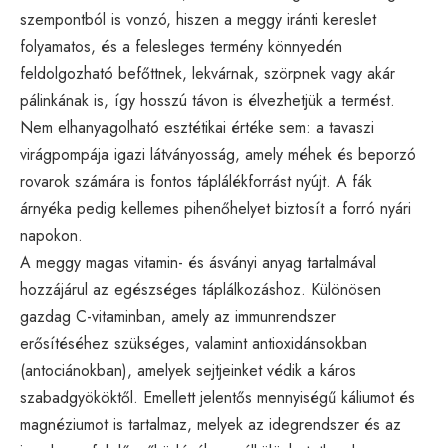
szempontból is vonzó, hiszen a meggy iránti kereslet
folyamatos, és a felesleges termény könnyedén
feldolgozható befőttnek, lekvárnak, szörpnek vagy akár
pálinkának is, így hosszú távon is élvezhetjük a termést.
Nem elhanyagolható esztétikai értéke sem: a tavaszi
virágpompája igazi látványosság, amely méhek és beporzó
rovarok számára is fontos táplálékforrást nyújt. A fák
árnyéka pedig kellemes pihenőhelyet biztosít a forró nyári
napokon.
A meggy magas vitamin- és ásványi anyag tartalmával
hozzájárul az egészséges táplálkozáshoz. Különösen
gazdag C-vitaminban, amely az immunrendszer
erősítéséhez szükséges, valamint antioxidánsokban
(antociánokban), amelyek sejtjeinket védik a káros
szabadgyököktől. Emellett jelentős mennyiségű káliumot és
magnéziumot is tartalmaz, melyek az idegrendszer és az