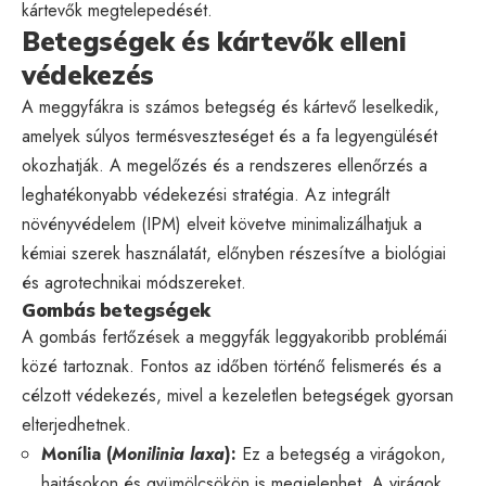
kártevők megtelepedését.
Betegségek és kártevők elleni
védekezés
A meggyfákra is számos betegség és kártevő leselkedik,
amelyek súlyos termésveszteséget és a fa legyengülését
okozhatják. A megelőzés és a rendszeres ellenőrzés a
leghatékonyabb védekezési stratégia. Az integrált
növényvédelem (IPM) elveit követve minimalizálhatjuk a
kémiai szerek használatát, előnyben részesítve a biológiai
és agrotechnikai módszereket.
Gombás betegségek
A gombás fertőzések a meggyfák leggyakoribb problémái
közé tartoznak. Fontos az időben történő felismerés és a
célzott védekezés, mivel a kezeletlen betegségek gyorsan
elterjedhetnek.
Monília (
Monilinia laxa
):
Ez a betegség a virágokon,
hajtásokon és gyümölcsökön is megjelenhet. A virágok