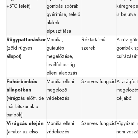
+5°C felett)
gombás spórák
kéregrep
gyérítése, telelő
is bejutva
alakok
elpusztítása
Rügypattanáskor
Monília,
Réztartalmú
A réz gáto
(zöld rügyes
gutaütés
szerek
gombák sp
állapot)
megelőzése,
csírázását
levélfoltosság
elleni alapozás
Fehérbimbós
Monília elleni
Szerves fungicid
A virágfer
állapotban
megelőző
megelőzé
(virágzás előtt, de
védekezés
céljából
már látszanak a
bimbók)
Virágzás elején
Monília elleni
Szerves fungicid
Vigyázat:
(amikor az első
védekezés
nem veszé