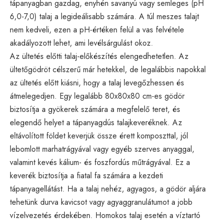
tápanyagban gazdag, enyhén savanyú vagy semleges (pH
6,0-7,0) talaj a legideálisabb számára. A túl meszes talajt
nem kedveli, ezen a pH-értéken felül a vas felvétele
akadályozott lehet, ami levélsárgulást okoz.
Az ültetés előtti talaj-előkészítés elengedhetetlen. Az
ültetőgödröt célszerű már hetekkel, de legalábbis napokkal
az ültetés előtt kiásni, hogy a talaj levegőzhessen és
átmelegedjen. Egy legalább 80x80x80 cm-es gödör
biztosítja a gyökerek számára a megfelelő teret, és
elegendő helyet a tápanyagdús talajkeveréknek. Az
eltávolított földet keverjük össze érett komposzttal, jól
lebomlott marhatrágyával vagy egyéb szerves anyaggal,
valamint kevés kálium- és foszfordús műtrágyával. Ez a
keverék biztosítja a fiatal fa számára a kezdeti
tápanyagellátást. Ha a talaj nehéz, agyagos, a gödör aljára
tehetünk durva kavicsot vagy agyaggranulátumot a jobb
vízelvezetés érdekében. Homokos talaj esetén a víztartó