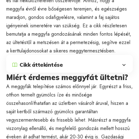
és ital nélkülözhetetlen összetevője. Ahhoz, hogy a
meggyfa évről évre bőségesen teremjen, és egészséges
maradjon, gondos odafigyelésre, valamint a faj sajátos
igényeinek ismeretére van szükség. Ez a cikk részletesen
bemutatja a meggyfa gondozásának minden fontos lépését,
az ültetéstől a metszésen át a permetezésig, segítve ezzel
a kerttulajdonosokat a sikeres meggytermesztésben.
Cikk áttekintése
Miért érdemes meggyfát ültetni?
A meggyfák telepítése számos előnnyel jár. Egyrészt a friss,
otthon termelt gyümölcs íze és minősége
összehasonlíthatatlan az üzletben vásárolt áruval, hiszen a
saját kertből származó gyümölcs garantáltan
vegyszermentesebb és frissebb lehet. Másrészt a meggyfa
viszonylag ellenálló, és megfelelő gondozás mellett hosszú
éveken át adhat termést, akár 20-30 évig is. Gazdasági