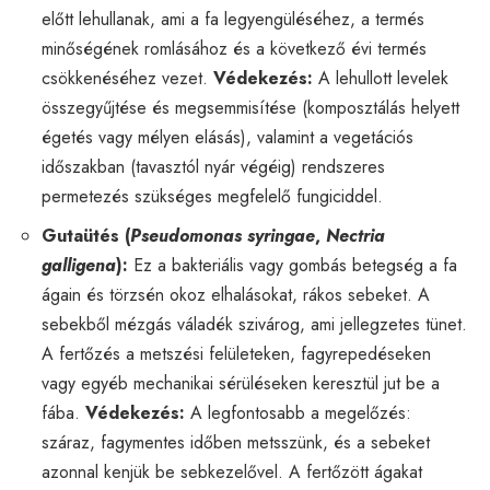
előtt lehullanak, ami a fa legyengüléséhez, a termés
minőségének romlásához és a következő évi termés
csökkenéséhez vezet.
Védekezés:
A lehullott levelek
összegyűjtése és megsemmisítése (komposztálás helyett
égetés vagy mélyen elásás), valamint a vegetációs
időszakban (tavasztól nyár végéig) rendszeres
permetezés szükséges megfelelő fungiciddel.
Gutaütés (
Pseudomonas syringae
,
Nectria
galligena
):
Ez a bakteriális vagy gombás betegség a fa
ágain és törzsén okoz elhalásokat, rákos sebeket. A
sebekből mézgás váladék szivárog, ami jellegzetes tünet.
A fertőzés a metszési felületeken, fagyrepedéseken
vagy egyéb mechanikai sérüléseken keresztül jut be a
fába.
Védekezés:
A legfontosabb a megelőzés:
száraz, fagymentes időben metsszünk, és a sebeket
azonnal kenjük be sebkezelővel. A fertőzött ágakat