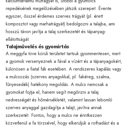
kalciumtartalmú műtrágyát is, utóbbi a gyümölcs
repedésének megelőzésében játszik szerepet. Évente
egyszer, ősszel érdemes szerves trágyát (pl. érett
komposztot vagy marhatrágyát) bedolgozni a talajba, ami
hosszú távon javítja a talaj szerkezetét és tápanyag-
ellátottságát.
Talajművelés és gyomirtás
A meggyfa töve körüli területet tartsuk gyommentesen, mert
a gyomok versenyeznek a fával a vízért és a tápanyagokért,
különösen a fiatal fák esetében. A rendszeres kapálás vagy
a mulcsozás (szerves anyagokkal, pl. fakéreg, szalma,
fűnyesedék) hatékony megoldás. A mulcs nemcsak a
gyomokat fojtja el, hanem segít megőrizni a talaj
nedvességét és hőmérsékletét, valamint lassan lebomló
szerves anyaggal gazdagítja a talajt, javítva annak
szerkezetét. Fontos, hogy a mulcs ne érintkezzen
közvetlenül a fa törzsével, hogy elkerüljük a rothadást és a