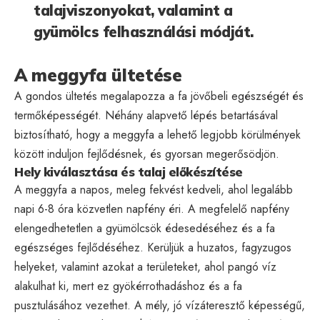
talajviszonyokat, valamint a
gyümölcs felhasználási módját.
A meggyfa ültetése
A gondos ültetés megalapozza a fa jövőbeli egészségét és
termőképességét. Néhány alapvető lépés betartásával
biztosítható, hogy a meggyfa a lehető legjobb körülmények
között induljon fejlődésnek, és gyorsan megerősödjön.
Hely kiválasztása és talaj előkészítése
A meggyfa a napos, meleg fekvést kedveli, ahol legalább
napi 6-8 óra közvetlen napfény éri. A megfelelő napfény
elengedhetetlen a gyümölcsök édesedéséhez és a fa
egészséges fejlődéséhez. Kerüljük a huzatos, fagyzugos
helyeket, valamint azokat a területeket, ahol pangó víz
alakulhat ki, mert ez gyökérrothadáshoz és a fa
pusztulásához vezethet. A mély, jó vízáteresztő képességű,