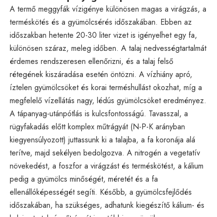
A termő meggyfák vízigénye különösen magas a virágzás, a
terméskötés és a gyümölcsérés időszakában. Ebben az
időszakban hetente 20-30 liter vizet is igényelhet egy fa,
különösen száraz, meleg időben. A talaj nedvességtartalmát
érdemes rendszeresen ellenőrizni, és a talaj felső
rétegének kiszáradása esetén öntözni. A vízhiány apró,
íztelen gyümölcsöket és korai terméshullást okozhat, míg a
megfelelő vízellátás nagy, lédús gyümölcsöket eredményez.
A tápanyag-utánpótlás is kulcsfontosságú. Tavasszal, a
rügyfakadás előtt komplex műtrágyát (N-P-K arányban
kiegyensúlyozott) juttassunk ki a talajba, a fa koronája alá
terítve, majd sekélyen bedolgozva. A nitrogén a vegetatív
növekedést, a foszfor a virágzást és terméskötést, a kálium
pedig a gyümölcs minőségét, méretét és a fa
ellenállóképességét segíti. Később, a gyümölcsfejlődés
időszakában, ha szükséges, adhatunk kiegészítő kálium- és