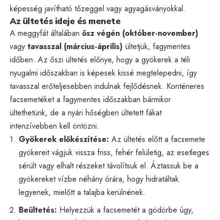
képesség javítható tőzeggel vagy agyagásványokkal.
Az ültetés ideje és menete
A meggyfát általában
ősz végén (október-november)
vagy
tavasszal (március-április)
ültetjük, fagymentes
időben. Az őszi ültetés előnye, hogy a gyökerek a téli
nyugalmi időszakban is képesek kissé megtelepedni, így
tavasszal erőteljesebben indulnak fejlődésnek. Konténeres
facsemetéket a fagymentes időszakban bármikor
ültethetünk, de a nyári hőségben ültetett fákat
intenzívebben kell öntözni.
Gyökerek előkészítése:
Az ültetés előtt a facsemete
gyökereit vágjuk vissza friss, fehér felületig, az esetleges
sérült vagy elhalt részeket távolítsuk el. Áztassuk be a
gyökereket vízbe néhány órára, hogy hidratáltak
legyenek, mielőtt a talajba kerülnének.
Beültetés:
Helyezzük a facsemetét a gödörbe úgy,