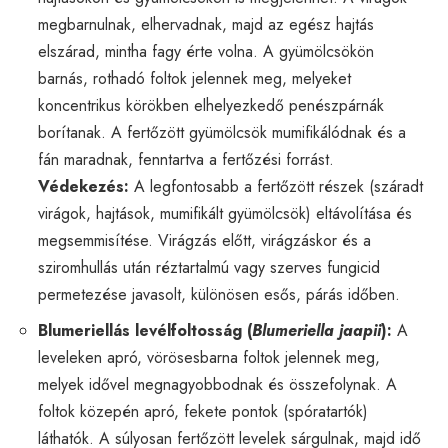
megbarnulnak, elhervadnak, majd az egész hajtás
elszárad, mintha fagy érte volna. A gyümölcsökön
barnás, rothadó foltok jelennek meg, melyeket
koncentrikus körökben elhelyezkedő penészpárnák
borítanak. A fertőzött gyümölcsök mumifikálódnak és a
fán maradnak, fenntartva a fertőzési forrást.
Védekezés:
A legfontosabb a fertőzött részek (száradt
virágok, hajtások, mumifikált gyümölcsök) eltávolítása és
megsemmisítése. Virágzás előtt, virágzáskor és a
sziromhullás után réztartalmú vagy szerves fungicid
permetezése javasolt, különösen esős, párás időben.
Blumeriellás levélfoltosság (
Blumeriella jaapii
):
A
leveleken apró, vörösesbarna foltok jelennek meg,
melyek idővel megnagyobbodnak és összefolynak. A
foltok közepén apró, fekete pontok (spóratartók)
láthatók. A súlyosan fertőzött levelek sárgulnak, majd idő