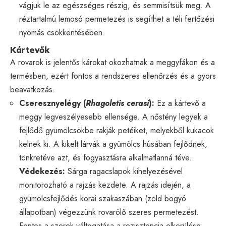
vágjuk le az egészséges részig, és semmisítsük meg. A
réztartalmú lemosó permetezés is segíthet a téli fertőzési
nyomás csökkentésében.
Kártevők
A rovarok is jelentős károkat okozhatnak a meggyfákon és a
termésben, ezért fontos a rendszeres ellenőrzés és a gyors
beavatkozás.
Cseresznyelégy (
Rhagoletis cerasi
):
Ez a kártevő a
meggy legveszélyesebb ellensége. A nőstény legyek a
fejlődő gyümölcsökbe rakják petéiket, melyekből kukacok
kelnek ki. A kikelt lárvák a gyümölcs húsában fejlődnek,
tönkretéve azt, és fogyasztásra alkalmatlanná téve.
Védekezés:
Sárga ragacslapok kihelyezésével
monitorozható a rajzás kezdete. A rajzás idején, a
gyümölcsfejlődés korai szakaszában (zöld bogyó
állapotban) végezzünk rovarölő szeres permetezést.
Fontos a szerek váltogatása a rezisztencia elkerülése