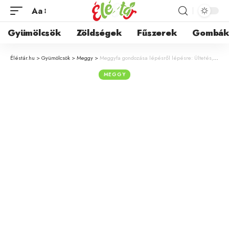
Aa
Gyümölcsök
Zöldségek
Fűszerek
Gombá
Éléstár.hu
>
Gyümölcsök
>
Meggy
>
Meggyfa gondozása lépésről lépésre: Ültetés, permetezés és tippek a bőséges terméshez
MEGGY