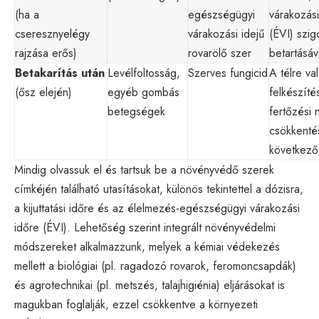
(ha a
egészségügyi
várakozási
cseresznyelégy
várakozási idejű
(ÉVI) szig
rajzása erős)
rovarölő szer
betartásáv
Betakarítás után
Levélfoltosság,
Szerves fungicid
A télre va
(ősz elején)
egyéb gombás
felkészíté
betegségek
fertőzési
csökkenté
következő
Mindig olvassuk el és tartsuk be a növényvédő szerek
címkéjén található utasításokat, különös tekintettel a dózisra,
a kijuttatási időre és az élelmezés-egészségügyi várakozási
időre (ÉVI). Lehetőség szerint integrált növényvédelmi
módszereket alkalmazzunk, melyek a kémiai védekezés
mellett a biológiai (pl. ragadozó rovarok, feromoncsapdák)
és agrotechnikai (pl. metszés, talajhigiénia) eljárásokat is
magukban foglalják, ezzel csökkentve a környezeti