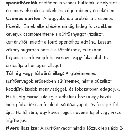
spenótfőzelék
esetében is vannak buktatók, amelyeket
érdemes elkerülni a tökéletes végeredmény érdekében.
Csomós sűrítés:
A leggyakoribb probléma a csomós
főzelék. Ennek elkerülésére mindig hideg folyadékban
keverjük csomómentesre a sűrítőanyagot (rizsliszt,
keményítő), mielőtt a forró spenóthoz adnánk. Lassan,
vékony sugárban öntsük a főzelékhez, miközben
folyamatosan keverjük habverővel vagy fakanállal. Ez
biztosítja a homogén állagot.
Túl híg vagy túl sűrű állag:
A gluténmentes
sűrítőanyagok erősebben sűríthetnek, mint a búzaliszt.
Kezdjünk kisebb mennyiséggel, és fokozatosan adagoljuk.
Ha túl híg marad, utólag is adhatunk hozzá egy kevés,
hideg folyadékban feloldott sűrítőanyagot, és forraljuk fel
újra. Ha túl sűrű, egy kevés tejjel, növényi tejjel vagy vízzel
hígíthatjuk.
Nyers liszt íze:
A sűrítőanyagot mindig főzzük legalább 2-