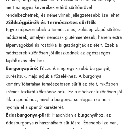
mert az egyes keverékek eltérő sűrítőerővel
rendelkezhetnek, és némelyiknek jellegzetesebb íze lehet.
Zöldségpürék és természetes sűrítők
Egyre népszerűbbek a természetes, zöldség alapú sűrítési
módszerek, amelyek nemcsak gluténmentesek, hanem extra
tápanyagokkal és rostokkal is gazdagítják az ételt. Ezek a
módszerek különösen jól illeszkednek az egészséges
táplálkozás elveihez.
Burgonyapüré:
Főzzünk meg egy kisebb burgonyát,
pürésítsük, majd adjuk a főzelékhez. A burgonya
keményítőtartalma természetesen sűríti az ételt, miközben
krémes textúrát kölcsönöz neki. Ez a módszer különösen jól
illik a spenóthoz, mivel a burgonya semleges íze nem
nyomja el a spenót karakterét.
Édesburgonya-püré:
Hasonlóan a burgonyához, az
édesburgonya is használható sűrítésre. Édesebb íze van,