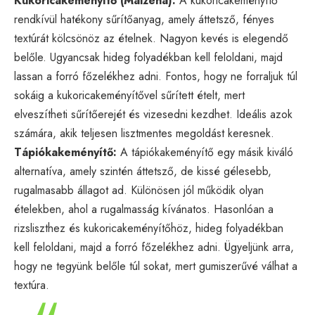
Kukoricakeményítő (Maizena):
A kukoricakeményítő
rendkívül hatékony sűrítőanyag, amely áttetsző, fényes
textúrát kölcsönöz az ételnek. Nagyon kevés is elegendő
belőle. Ugyancsak hideg folyadékban kell feloldani, majd
lassan a forró főzelékhez adni. Fontos, hogy ne forraljuk túl
sokáig a kukoricakeményítővel sűrített ételt, mert
elveszítheti sűrítőerejét és vizesedni kezdhet. Ideális azok
számára, akik teljesen lisztmentes megoldást keresnek.
Tápiókakeményítő:
A tápiókakeményítő egy másik kiváló
alternatíva, amely szintén áttetsző, de kissé gélesebb,
rugalmasabb állagot ad. Különösen jól működik olyan
ételekben, ahol a rugalmasság kívánatos. Hasonlóan a
rizsliszthez és kukoricakeményítőhöz, hideg folyadékban
kell feloldani, majd a forró főzelékhez adni. Ügyeljünk arra,
hogy ne tegyünk belőle túl sokat, mert gumiszerűvé válhat a
textúra.