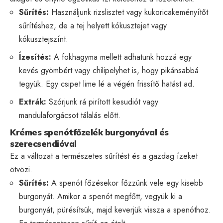
Sűrítés:
Használjunk rizslisztet vagy kukoricakeményítőt
sűrítéshez, de a tej helyett kókusztejet vagy
kókusztejszínt.
Ízesítés:
A fokhagyma mellett adhatunk hozzá egy
kevés gyömbért vagy chilipelyhet is, hogy pikánsabbá
tegyük. Egy csipet lime lé a végén frissítő hatást ad.
Extrák:
Szórjunk rá pirított kesudiót vagy
mandulaforgácsot tálalás előtt.
Krémes spenótfőzelék burgonyával és
szerecsendióval
Ez a változat a természetes sűrítést és a gazdag ízeket
ötvözi.
Sűrítés:
A spenót főzésekor főzzünk vele egy kisebb
burgonyát. Amikor a spenót megfőtt, vegyük ki a
burgonyát, pürésítsük, majd keverjük vissza a spenóthoz.