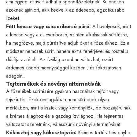
ami egyedi csavart adhat a spenótfőzeléknek. Különösen
azoknak ajánlott, akik kedvelik az édesebb, egzotikusabb
ízeket.
Főtt lencse vagy csicseriborsó püré:
A hüvelyesek, mint
a lencse vagy a csicseriborsó, szintén alkalmasak sűrítésre,
ha megfőzve, majd pürésítve adjuk őket a főzelékhez. Ez a
módszer nemcsak sűrít, hanem extra fehérjével és rosttal is
dúsítja az ételt. Az ízvilág azonban változhat, ezért
érdemes kisebb mennyiséggel kezdeni, és fokozatosan
adagolni.
Tejtermékek és növényi alternatívák
A főzelékek sűrítésére gyakran használnak tejfölt vagy
tejszínt is. Ezek önmagukban nem sűrítenek olyan
mértékben, mint a lisztek vagy keményítők, de hozzájárulnak
a krémes állaghoz és a gazdag ízvilághoz. Ha tejmentes
változatot szeretnénk, válasszunk növényi alternatívákat:
Kókusztej vagy kókusztejszín:
Krémes textúrát és enyhe