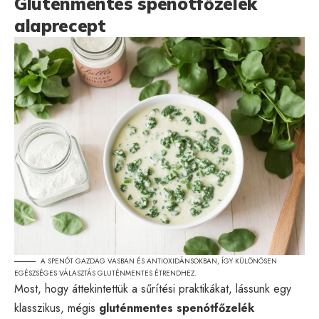
Gluténmentes spenótfőzelék
alaprecept
A SPENÓT GAZDAG VASBAN ÉS ANTIOXIDÁNSOKBAN, ÍGY KÜLÖNÖSEN
EGÉSZSÉGES VÁLASZTÁS GLUTÉNMENTES ÉTRENDHEZ.
Most, hogy áttekintettük a sűrítési praktikákat, lássunk egy
klasszikus, mégis
gluténmentes spenótfőzelék