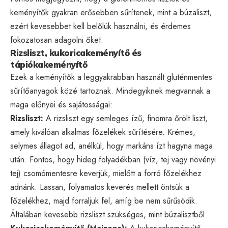
keményítők gyakran erősebben sűrítenek, mint a búzaliszt,
ezért kevesebbet kell belőlük használni, és érdemes
fokozatosan adagolni őket.
Rizsliszt, kukoricakeményítő és
tápiókakeményítő
Ezek a keményítők a leggyakrabban használt gluténmentes
sűrítőanyagok közé tartoznak. Mindegyiknek megvannak a
maga előnyei és sajátosságai:
Rizsliszt:
A rizsliszt egy semleges ízű, finomra őrölt liszt,
amely kiválóan alkalmas főzelékek sűrítésére. Krémes,
selymes állagot ad, anélkül, hogy markáns ízt hagyna maga
után. Fontos, hogy hideg folyadékban (víz, tej vagy növényi
tej) csomómentesre keverjük, mielőtt a forró főzelékhez
adnánk. Lassan, folyamatos keverés mellett öntsük a
főzelékhez, majd forraljuk fel, amíg be nem sűrűsödik.
Általában kevesebb rizsliszt szükséges, mint búzalisztből.