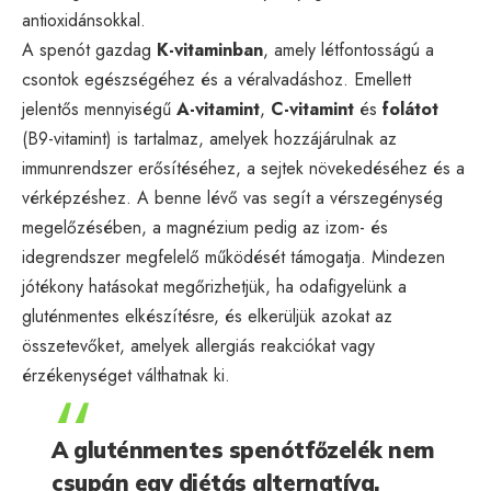
antioxidánsokkal.
A spenót gazdag
K-vitaminban
, amely létfontosságú a
csontok egészségéhez és a véralvadáshoz. Emellett
jelentős mennyiségű
A-vitamint
,
C-vitamint
és
folátot
(B9-vitamint) is tartalmaz, amelyek hozzájárulnak az
immunrendszer erősítéséhez, a sejtek növekedéséhez és a
vérképzéshez. A benne lévő vas segít a vérszegénység
megelőzésében, a magnézium pedig az izom- és
idegrendszer megfelelő működését támogatja. Mindezen
jótékony hatásokat megőrizhetjük, ha odafigyelünk a
gluténmentes elkészítésre, és elkerüljük azokat az
összetevőket, amelyek allergiás reakciókat vagy
érzékenységet válthatnak ki.
A gluténmentes spenótfőzelék nem
csupán egy diétás alternatíva,