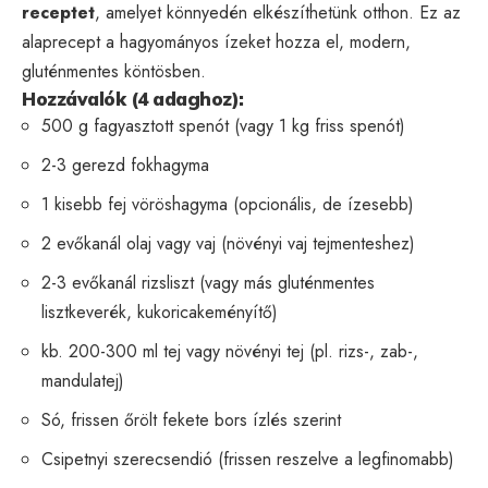
receptet
, amelyet könnyedén elkészíthetünk otthon. Ez az
alaprecept a hagyományos ízeket hozza el, modern,
gluténmentes köntösben.
Hozzávalók (4 adaghoz):
500 g fagyasztott spenót (vagy 1 kg friss spenót)
2-3 gerezd fokhagyma
1 kisebb fej vöröshagyma (opcionális, de ízesebb)
2 evőkanál olaj vagy vaj (növényi vaj tejmenteshez)
2-3 evőkanál rizsliszt (vagy más gluténmentes
lisztkeverék, kukoricakeményítő)
kb. 200-300 ml tej vagy növényi tej (pl. rizs-, zab-,
mandulatej)
Só, frissen őrölt fekete bors ízlés szerint
Csipetnyi szerecsendió (frissen reszelve a legfinomabb)