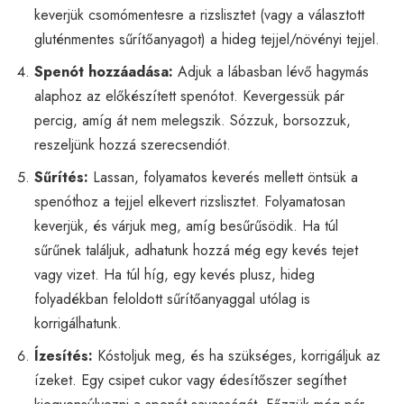
keverjük csomómentesre a rizslisztet (vagy a választott
gluténmentes sűrítőanyagot) a hideg tejjel/növényi tejjel.
Spenót hozzáadása:
Adjuk a lábasban lévő hagymás
alaphoz az előkészített spenótot. Kevergessük pár
percig, amíg át nem melegszik. Sózzuk, borsozzuk,
reszeljünk hozzá szerecsendiót.
Sűrítés:
Lassan, folyamatos keverés mellett öntsük a
spenóthoz a tejjel elkevert rizslisztet. Folyamatosan
keverjük, és várjuk meg, amíg besűrűsödik. Ha túl
sűrűnek találjuk, adhatunk hozzá még egy kevés tejet
vagy vizet. Ha túl híg, egy kevés plusz, hideg
folyadékban feloldott sűrítőanyaggal utólag is
korrigálhatunk.
Ízesítés:
Kóstoljuk meg, és ha szükséges, korrigáljuk az
ízeket. Egy csipet cukor vagy édesítőszer segíthet