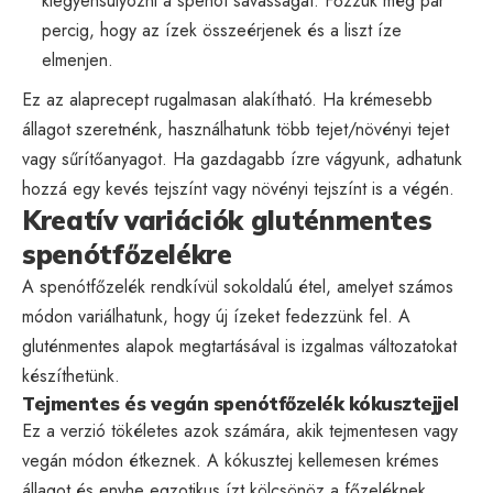
kiegyensúlyozni a spenót savasságát. Főzzük még pár
percig, hogy az ízek összeérjenek és a liszt íze
elmenjen.
Ez az alaprecept rugalmasan alakítható. Ha krémesebb
állagot szeretnénk, használhatunk több tejet/növényi tejet
vagy sűrítőanyagot. Ha gazdagabb ízre vágyunk, adhatunk
hozzá egy kevés tejszínt vagy növényi tejszínt is a végén.
Kreatív variációk gluténmentes
spenótfőzelékre
A spenótfőzelék rendkívül sokoldalú étel, amelyet számos
módon variálhatunk, hogy új ízeket fedezzünk fel. A
gluténmentes alapok megtartásával is izgalmas változatokat
készíthetünk.
Tejmentes és vegán spenótfőzelék kókusztejjel
Ez a verzió tökéletes azok számára, akik tejmentesen vagy
vegán módon étkeznek. A kókusztej kellemesen krémes
állagot és enyhe egzotikus ízt kölcsönöz a főzeléknek.