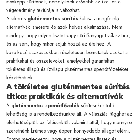
másképp sűrítenek, némelyiknek erősebb az íze, és a
végeredmény textúrája is változhat.
A sikeres
gluténmentes sűrítés
kulcsa a megfelelő
alternatívák ismerete és azok helyes alkalmazása. Nem
mindegy, hogy milyen lisztet vagy sűrítőanyagot választunk,
és az sem, hogy mikor adjuk hozzá az ételhez. A
következő szakaszokban részletesen bemutatjuk azokat a
praktikákat és összetevőket, amelyekkel garantáltan
tökéletes állagú és ízvilágú gluténmentes spenótfőzeléket
készíthetünk.
A tökéletes gluténmentes sűrítés
titka: praktikák és alternatívák
A
gluténmentes spenótfőzelék
sűrítésekor több
lehetőség is a rendelkezésünkre áll. A választás függhet az
elérhetőségtől, az ízlésünktől, valamint attól, hogy mennyire
szeretnénk krémes vagy éppen könnyedebb állagot elérni.
Fontos megjegyezni, hogy a gluténmentes lisztek és