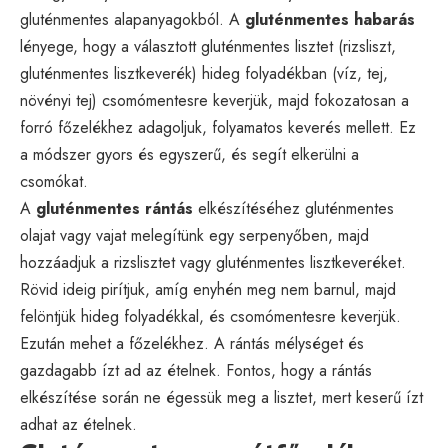
gluténmentes alapanyagokból. A
gluténmentes habarás
lényege, hogy a választott gluténmentes lisztet (rizsliszt,
gluténmentes lisztkeverék) hideg folyadékban (víz, tej,
növényi tej) csomómentesre keverjük, majd fokozatosan a
forró főzelékhez adagoljuk, folyamatos keverés mellett. Ez
a módszer gyors és egyszerű, és segít elkerülni a
csomókat.
A
gluténmentes rántás
elkészítéséhez gluténmentes
olajat vagy vajat melegítünk egy serpenyőben, majd
hozzáadjuk a rizslisztet vagy gluténmentes lisztkeveréket.
Rövid ideig pirítjuk, amíg enyhén meg nem barnul, majd
felöntjük hideg folyadékkal, és csomómentesre keverjük.
Ezután mehet a főzelékhez. A rántás mélységet és
gazdagabb ízt ad az ételnek. Fontos, hogy a rántás
elkészítése során ne égessük meg a lisztet, mert keserű ízt
adhat az ételnek.