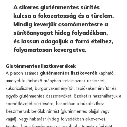
A sikeres gluténmentes sűrítés
kulcsa a fokozatosság és a türelem.
Mindig keverjük csomómentesre a
sűrítőanyagot hideg folyadékban,
és lassan adagoljuk a forró ételhez,
folyamatosan kevergetve.
Gluténmentes lisztkeverékek
A piacon számos
gluténmentes lisztkeverék
kapható,
amelyek különböző arányban tartalmaznak rizslisztet,
kukoricalisztet, burgonyakeményítőt, tápiókakeményítőt és
egyéb gluténmentes összetevőket. Ezeket is használhatjuk a
spenótfőzelék sűrítésére, hasonlóan a búzaliszthez.
Készíthetünk belőlük rántást (gluténmentes olajjal vagy
vajjal), vagy habarást (hideg folyadékban elkeverve).
Fontos, hogy figyelmesen olvassuk el a termék címkéjét,