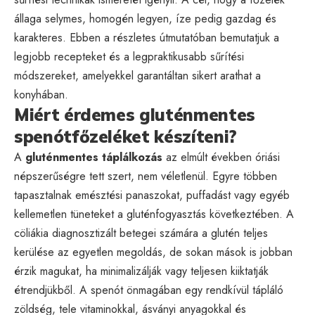
állaga selymes, homogén legyen, íze pedig gazdag és
karakteres. Ebben a részletes útmutatóban bemutatjuk a
legjobb recepteket és a legpraktikusabb sűrítési
módszereket, amelyekkel garantáltan sikert arathat a
konyhában.
Miért érdemes gluténmentes
spenótfőzeléket készíteni?
A
gluténmentes táplálkozás
az elmúlt években óriási
népszerűségre tett szert, nem véletlenül. Egyre többen
tapasztalnak emésztési panaszokat, puffadást vagy egyéb
kellemetlen tüneteket a gluténfogyasztás következtében. A
cöliákia diagnosztizált betegei számára a glutén teljes
kerülése az egyetlen megoldás, de sokan mások is jobban
érzik magukat, ha minimalizálják vagy teljesen kiiktatják
étrendjükből. A spenót önmagában egy rendkívül tápláló
zöldség, tele vitaminokkal, ásványi anyagokkal és