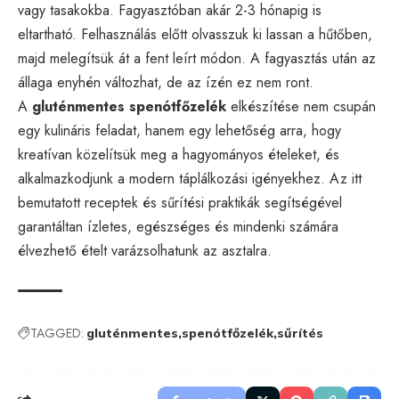
vagy tasakokba. Fagyasztóban akár 2-3 hónapig is
eltartható. Felhasználás előtt olvasszuk ki lassan a hűtőben,
majd melegítsük át a fent leírt módon. A fagyasztás után az
állaga enyhén változhat, de az ízén ez nem ront.
A
gluténmentes spenótfőzelék
elkészítése nem csupán
egy kulináris feladat, hanem egy lehetőség arra, hogy
kreatívan közelítsük meg a hagyományos ételeket, és
alkalmazkodjunk a modern táplálkozási igényekhez. Az itt
bemutatott receptek és sűrítési praktikák segítségével
garantáltan ízletes, egészséges és mindenki számára
élvezhető ételt varázsolhatunk az asztalra.
TAGGED:
gluténmentes
spenótfőzelék
sűrítés