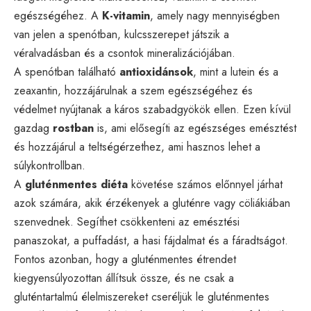
egészségéhez. A
K-vitamin
, amely nagy mennyiségben
van jelen a spenótban, kulcsszerepet játszik a
véralvadásban és a csontok mineralizációjában.
A spenótban található
antioxidánsok
, mint a lutein és a
zeaxantin, hozzájárulnak a szem egészségéhez és
védelmet nyújtanak a káros szabadgyökök ellen. Ezen kívül
gazdag
rostban
is, ami elősegíti az egészséges emésztést
és hozzájárul a teltségérzethez, ami hasznos lehet a
súlykontrollban.
A
gluténmentes diéta
követése számos előnnyel járhat
azok számára, akik érzékenyek a gluténre vagy cöliákiában
szenvednek. Segíthet csökkenteni az emésztési
panaszokat, a puffadást, a hasi fájdalmat és a fáradtságot.
Fontos azonban, hogy a gluténmentes étrendet
kiegyensúlyozottan állítsuk össze, és ne csak a
gluténtartalmú élelmiszereket cseréljük le gluténmentes