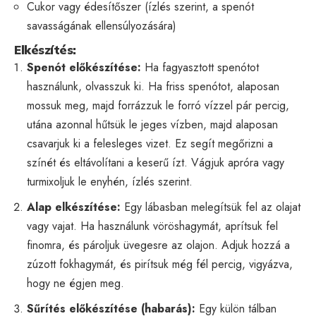
Cukor vagy édesítőszer (ízlés szerint, a spenót
savasságának ellensúlyozására)
Elkészítés:
Spenót előkészítése:
Ha fagyasztott spenótot
használunk, olvasszuk ki. Ha friss spenótot, alaposan
mossuk meg, majd forrázzuk le forró vízzel pár percig,
utána azonnal hűtsük le jeges vízben, majd alaposan
csavarjuk ki a felesleges vizet. Ez segít megőrizni a
színét és eltávolítani a keserű ízt. Vágjuk apróra vagy
turmixoljuk le enyhén, ízlés szerint.
Alap elkészítése:
Egy lábasban melegítsük fel az olajat
vagy vajat. Ha használunk vöröshagymát, aprítsuk fel
finomra, és pároljuk üvegesre az olajon. Adjuk hozzá a
zúzott fokhagymát, és pirítsuk még fél percig, vigyázva,
hogy ne égjen meg.
Sűrítés előkészítése (habarás):
Egy külön tálban