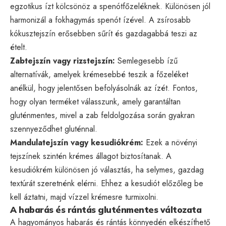
egzotikus ízt kölcsönöz a spenótfőzeléknek. Különösen jól
harmonizál a fokhagymás spenót ízével. A zsírosabb
kókusztejszín erősebben sűrít és gazdagabbá teszi az
ételt.
Zabtejszín vagy rizstejszín:
Semlegesebb ízű
alternatívák, amelyek krémesebbé teszik a főzeléket
anélkül, hogy jelentősen befolyásolnák az ízét. Fontos,
hogy olyan terméket válasszunk, amely garantáltan
gluténmentes, mivel a zab feldolgozása során gyakran
szennyeződhet gluténnal.
Mandulatejszín vagy kesudiókrém:
Ezek a növényi
tejszínek szintén krémes állagot biztosítanak. A
kesudiókrém különösen jó választás, ha selymes, gazdag
textúrát szeretnénk elérni. Ehhez a kesudiót előzőleg be
kell áztatni, majd vízzel krémesre turmixolni.
A habarás és rántás gluténmentes változata
A hagyományos habarás és rántás könnyedén elkészíthető