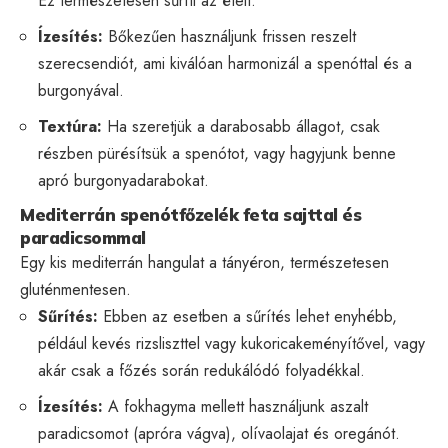
Ez természetesen sűríti az ételt.
Ízesítés:
Bőkezűen használjunk frissen reszelt
szerecsendiót, ami kiválóan harmonizál a spenóttal és a
burgonyával.
Textúra:
Ha szeretjük a darabosabb állagot, csak
részben pürésítsük a spenótot, vagy hagyjunk benne
apró burgonyadarabokat.
Mediterrán spenótfőzelék feta sajttal és
paradicsommal
Egy kis mediterrán hangulat a tányéron, természetesen
gluténmentesen.
Sűrítés:
Ebben az esetben a sűrítés lehet enyhébb,
például kevés rizsliszttel vagy kukoricakeményítővel, vagy
akár csak a főzés során redukálódó folyadékkal.
Ízesítés:
A fokhagyma mellett használjunk aszalt
paradicsomot (apróra vágva), olívaolajat és oregánót.