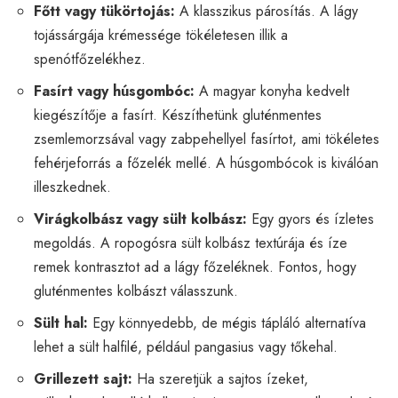
Főtt vagy tükörtojás:
A klasszikus párosítás. A lágy
tojássárgája krémessége tökéletesen illik a
spenótfőzelékhez.
Fasírt vagy húsgombóc:
A magyar konyha kedvelt
kiegészítője a fasírt. Készíthetünk gluténmentes
zsemlemorzsával vagy zabpehellyel fasírtot, ami tökéletes
fehérjeforrás a főzelék mellé. A húsgombócok is kiválóan
illeszkednek.
Virágkolbász vagy sült kolbász:
Egy gyors és ízletes
megoldás. A ropogósra sült kolbász textúrája és íze
remek kontrasztot ad a lágy főzeléknek. Fontos, hogy
gluténmentes kolbászt válasszunk.
Sült hal:
Egy könnyedebb, de mégis tápláló alternatíva
lehet a sült halfilé, például pangasius vagy tőkehal.
Grillezett sajt:
Ha szeretjük a sajtos ízeket,