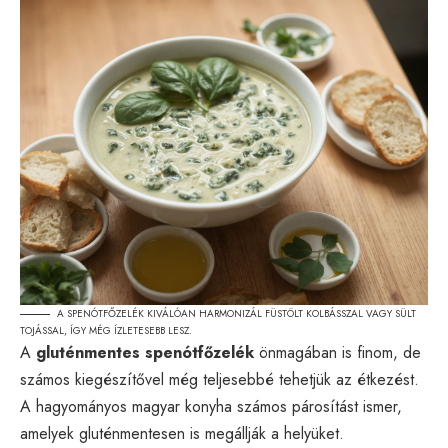
A SPENÓTFŐZELÉK KIVÁLÓAN HARMONIZÁL FÜSTÖLT KOLBÁSSZAL VAGY SÜLT
TOJÁSSAL, ÍGY MÉG ÍZLETESEBB LESZ.
A
gluténmentes spenótfőzelék
önmagában is finom, de
számos kiegészítővel még teljesebbé tehetjük az étkezést.
A hagyományos magyar konyha számos párosítást ismer,
amelyek gluténmentesen is megállják a helyüket.