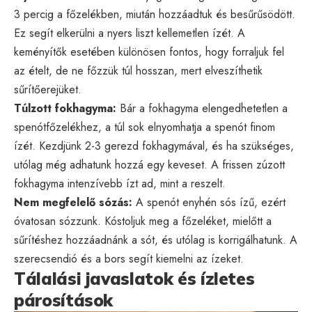
3 percig a főzelékben, miután hozzáadtuk és besűrűsödött.
Ez segít elkerülni a nyers liszt kellemetlen ízét. A
keményítők esetében különösen fontos, hogy forraljuk fel
az ételt, de ne főzzük túl hosszan, mert elveszíthetik
sűrítőerejüket.
Túlzott fokhagyma:
Bár a fokhagyma elengedhetetlen a
spenótfőzelékhez, a túl sok elnyomhatja a spenót finom
ízét. Kezdjünk 2-3 gerezd fokhagymával, és ha szükséges,
utólag még adhatunk hozzá egy keveset. A frissen zúzott
fokhagyma intenzívebb ízt ad, mint a reszelt.
Nem megfelelő sózás:
A spenót enyhén sós ízű, ezért
óvatosan sózzunk. Kóstoljuk meg a főzeléket, mielőtt a
sűrítéshez hozzáadnánk a sót, és utólag is korrigálhatunk. A
szerecsendió és a bors segít kiemelni az ízeket.
Tálalási javaslatok és ízletes
párosítások