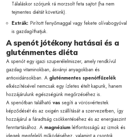
Tálaláskor szórjunk rá morzsolt feta sajtot (ha nem
tejmentes diétát követünk).
Extrák:
Pirított fenyőmaggal vagy fekete olívabogyóval
is gazdagíthatjuk.
A spenót jótékony hatásai és a
gluténmentes diéta
A spenót egy igazi szuperélelmiszer, amely rendkívül
gazdag vitaminokban, ásványi anyagokban és
antioxidánsokban. A
gluténmentes spenótfőzelék
elkészítésével nemcsak egy ízletes ételt kapunk, hanem
hozzájárulunk egészségünk megőrzéséhez is.
A spenótban található
vas
segíti a vörösvértestek
képződését és az oxigén szállítását a szervezetben, így
hozzájárul a fáradtság csökkentéséhez és az energiaszint
fenntartásához. A
magnézium
létfontosságú az izmok és
idegek megfelelő működéséhez, valamint a csontok