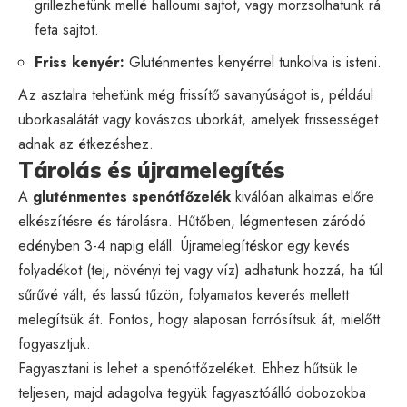
grillezhetünk mellé halloumi sajtot, vagy morzsolhatunk rá
feta sajtot.
Friss kenyér:
Gluténmentes kenyérrel tunkolva is isteni.
Az asztalra tehetünk még frissítő savanyúságot is, például
uborkasalátát vagy kovászos uborkát, amelyek frissességet
adnak az étkezéshez.
Tárolás és újramelegítés
A
gluténmentes spenótfőzelék
kiválóan alkalmas előre
elkészítésre és tárolásra. Hűtőben, légmentesen záródó
edényben 3-4 napig eláll. Újramelegítéskor egy kevés
folyadékot (tej, növényi tej vagy víz) adhatunk hozzá, ha túl
sűrűvé vált, és lassú tűzön, folyamatos keverés mellett
melegítsük át. Fontos, hogy alaposan forrósítsuk át, mielőtt
fogyasztjuk.
Fagyasztani is lehet a spenótfőzeléket. Ehhez hűtsük le
teljesen, majd adagolva tegyük fagyasztóálló dobozokba