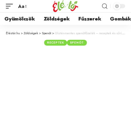
Aa
Gyümölcsök
Zöldségek
Fűszerek
Gombá
Éléstár.hu
>
Zöldségek
>
Spenót
>
Gluténmentes spenótfőzelék – receptek és sűrítési praktikák
RECEPTEK
SPENÓT