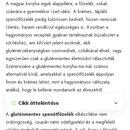
A magyar konyha egyik alappillére, a főzelék, sokak
számára a gyermekkor ízeit idézi. A krémes, tápláló
spenótfőzelék pedig különösen kedvelt, hiszen nemcsak
ízletes, hanem rendkívül egészséges is. Azonban a
hagyományos receptek gyakran tartalmaznak búzalisztet a
sűrítéshez, ami kihívást jelent azoknak, akik
gluténérzékenységben szenvednek, cöliákiával élnek, vagy
egyszerűen csak a gluténmentes életmódot választották.
Szerencsére a gluténmentes konyha ma már számos
alternatívát kínál, amelyekkel a spenótfőzelék éppolyan
finom és krémes lehet, mint a hagyományos változata,
anélkül, hogy le kellene mondanunk az élvezetről.
Cikk áttekintése
A
gluténmentes spenótfőzelék
elkészítése nem
ördöngösség, csupán némi odafigyelést és a megfelelő
sűrítési technikák ismeretét igényli. A cél, hogy a főzelék