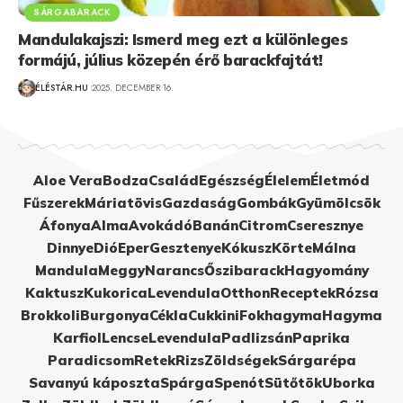
SÁRGABARACK
Mandulakajszi: Ismerd meg ezt a különleges
formájú, július közepén érő barackfajtát!
ÉLÉSTÁR.HU
2025. DECEMBER 16.
Aloe Vera
Bodza
Család
Egészség
Élelem
Életmód
Fűszerek
Máriatövis
Gazdaság
Gombák
Gyümölcsök
Áfonya
Alma
Avokádó
Banán
Citrom
Cseresznye
Dinnye
Dió
Eper
Gesztenye
Kókusz
Körte
Málna
Mandula
Meggy
Narancs
Őszibarack
Hagyomány
Kaktusz
Kukorica
Levendula
Otthon
Receptek
Rózsa
Brokkoli
Burgonya
Cékla
Cukkini
Fokhagyma
Hagyma
Karfiol
Lencse
Levendula
Padlizsán
Paprika
Paradicsom
Retek
Rizs
Zöldségek
Sárgarépa
Savanyú káposzta
Spárga
Spenót
Sütőtök
Uborka