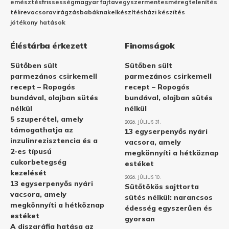
emésztés
frissesség
magyar fajta
vegyszermentes
méregtelenítés
télire
vacsora
virágzás
babáknak
elkészítés
házi készítés
jótékony hatások
Éléstárba érkezett
Finomságok
Sütőben sült
Sütőben sült
parmezános csirkemell
parmezános csirkemell
recept – Ropogós
recept – Ropogós
bundával, olajban sütés
bundával, olajban sütés
nélkül
nélkül
5 szuperétel, amely
2026. JÚLIUS 31.
támogathatja az
13 egyserpenyős nyári
inzulinrezisztencia és a
vacsora, amely
2-es típusú
megkönnyíti a hétköznap
cukorbetegség
estéket
kezelését
2026. JÚLIUS 10.
13 egyserpenyős nyári
Sütőtökös sajttorta
vacsora, amely
sütés nélkül: narancsos
megkönnyíti a hétköznap
édesség egyszerűen és
estéket
gyorsan
A diszgráfia hatása az