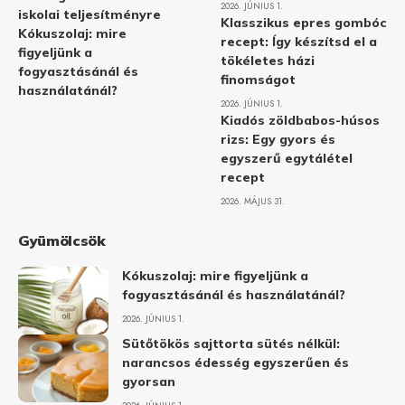
2026. JÚNIUS 1.
iskolai teljesítményre
Klasszikus epres gombóc
Kókuszolaj: mire
recept: Így készítsd el a
figyeljünk a
tökéletes házi
fogyasztásánál és
finomságot
használatánál?
2026. JÚNIUS 1.
Kiadós zöldbabos-húsos
rizs: Egy gyors és
egyszerű egytálétel
recept
2026. MÁJUS 31.
Gyümölcsök
Kókuszolaj: mire figyeljünk a
fogyasztásánál és használatánál?
2026. JÚNIUS 1.
Sütőtökös sajttorta sütés nélkül:
narancsos édesség egyszerűen és
gyorsan