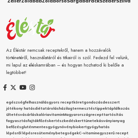
Zeller
Zöldbab
Zöldborsó
Sárgabarack
Szeder
Szilva
Az Éléstár nemcsak receptekről, hanem a hozzávalók
történetéről, használatáról és titkairól is szól. Fedezd fel velünk,
mi lapul az éléskamrában – és hogyan hozhatod ki belőle a
legtöbbet!
egészség
felhasználás
gyors recept
köret
gondozás
desszert
jótékony hatás
diéta
tárolás
házilag
termesztés
tippek
táplálkozás
ültetés
vásárlás
kalória
vitamin
Magyarország
recept
tartósítás
fagyasztás
fajták
főzés
kertészkedés
kert
tünetek
ásványianyag
befőzés
gluténmentes
gyógynövény
biokert
gyógyhatás
lépésről lépésre
sütemény
betegségek
C-vitamin
egyszerű recept