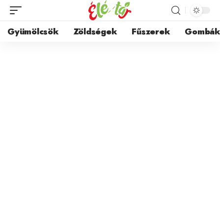
Gyümölcsök
Zöldségek
Fűszerek
Gombá