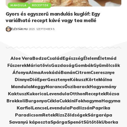
MANDULA
RECEPTEK
Gyors és egyszerű mandulás kuglóf: Egy
variálható recept kávé vagy tea mellé
ÉLÉSTÁR.HU
2025. SZEPTEMBER 8.
Aloe Vera
Bodza
Család
Egészség
Élelem
Életmód
Fűszerek
Máriatövis
Gazdaság
Gombák
Gyümölcsök
Áfonya
Alma
Avokádó
Banán
Citrom
Cseresznye
Dinnye
Dió
Eper
Gesztenye
Kókusz
Körte
Málna
Mandula
Meggy
Narancs
Őszibarack
Hagyomány
Kaktusz
Kukorica
Levendula
Otthon
Receptek
Rózsa
Brokkoli
Burgonya
Cékla
Cukkini
Fokhagyma
Hagyma
Karfiol
Lencse
Levendula
Padlizsán
Paprika
Paradicsom
Retek
Rizs
Zöldségek
Sárgarépa
Savanyú káposzta
Spárga
Spenót
Sütőtök
Uborka