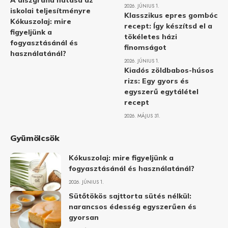
A diszgráfia hatása az
2026. JÚNIUS 1.
iskolai teljesítményre
Klasszikus epres gombóc
Kókuszolaj: mire
recept: Így készítsd el a
figyeljünk a
tökéletes házi
fogyasztásánál és
finomságot
használatánál?
2026. JÚNIUS 1.
Kiadós zöldbabos-húsos
rizs: Egy gyors és
egyszerű egytálétel
recept
2026. MÁJUS 31.
Gyümölcsök
Kókuszolaj: mire figyeljünk a
fogyasztásánál és használatánál?
2026. JÚNIUS 1.
Sütőtökös sajttorta sütés nélkül:
narancsos édesség egyszerűen és
gyorsan