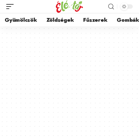
Gyümölcsök
Zöldségek
Fűszerek
Gombá