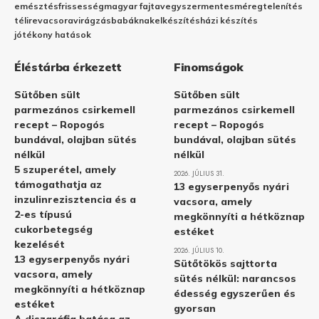
emésztés
frissesség
magyar fajta
vegyszermentes
méregtelenítés
télire
vacsora
virágzás
babáknak
elkészítés
házi készítés
jótékony hatások
Éléstárba érkezett
Finomságok
Sütőben sült
Sütőben sült
parmezános csirkemell
parmezános csirkemell
recept – Ropogós
recept – Ropogós
bundával, olajban sütés
bundával, olajban sütés
nélkül
nélkül
5 szuperétel, amely
2026. JÚLIUS 31.
támogathatja az
13 egyserpenyős nyári
inzulinrezisztencia és a
vacsora, amely
2-es típusú
megkönnyíti a hétköznap
cukorbetegség
estéket
kezelését
2026. JÚLIUS 10.
13 egyserpenyős nyári
Sütőtökös sajttorta
vacsora, amely
sütés nélkül: narancsos
megkönnyíti a hétköznap
édesség egyszerűen és
estéket
gyorsan