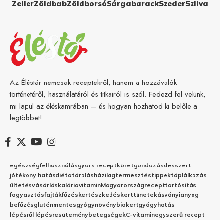
Zeller
Zöldbab
Zöldborsó
Sárgabarack
Szeder
Szilva
Az Éléstár nemcsak receptekről, hanem a hozzávalók
történetéről, használatáról és titkairól is szól. Fedezd fel velünk,
mi lapul az éléskamrában – és hogyan hozhatod ki belőle a
legtöbbet!
egészség
felhasználás
gyors recept
köret
gondozás
desszert
jótékony hatás
diéta
tárolás
házilag
termesztés
tippek
táplálkozás
ültetés
vásárlás
kalória
vitamin
Magyarország
recept
tartósítás
fagyasztás
fajták
főzés
kertészkedés
kert
tünetek
ásványianyag
befőzés
gluténmentes
gyógynövény
biokert
gyógyhatás
lépésről lépésre
sütemény
betegségek
C-vitamin
egyszerű recept