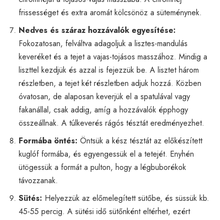
frissességet és extra aromát kölcsönöz a süteménynek.
Nedves és száraz hozzávalók egyesítése:
Fokozatosan, felváltva adagoljuk a lisztes-mandulás
keveréket és a tejet a vajas-tojásos masszához. Mindig a
liszttel kezdjük és azzal is fejezzük be. A lisztet három
részletben, a tejet két részletben adjuk hozzá. Közben
óvatosan, de alaposan keverjük el a spatulával vagy
fakanállal, csak addig, amíg a hozzávalók épphogy
összeállnak. A túlkeverés rágós tésztát eredményezhet.
Formába öntés:
Öntsük a kész tésztát az előkészített
kuglóf formába, és egyengessük el a tetejét. Enyhén
ütögessük a formát a pulton, hogy a légbuborékok
távozzanak.
Sütés:
Helyezzük az előmelegített sütőbe, és süssük kb.
45-55 percig. A sütési idő sütőnként eltérhet, ezért