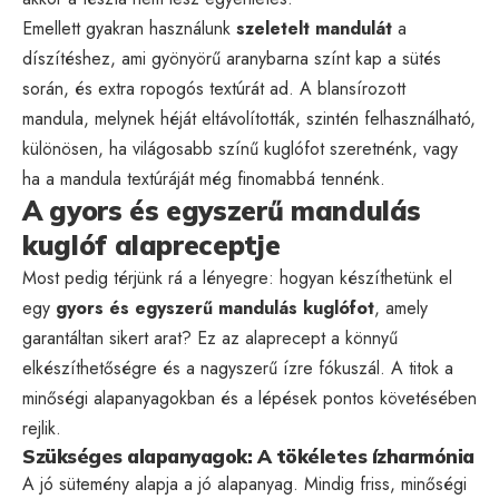
Emellett gyakran használunk
szeletelt mandulát
a
díszítéshez, ami gyönyörű aranybarna színt kap a sütés
során, és extra ropogós textúrát ad. A blansírozott
mandula, melynek héját eltávolították, szintén felhasználható,
különösen, ha világosabb színű kuglófot szeretnénk, vagy
ha a mandula textúráját még finomabbá tennénk.
A gyors és egyszerű mandulás
kuglóf alapreceptje
Most pedig térjünk rá a lényegre: hogyan készíthetünk el
egy
gyors és egyszerű mandulás kuglófot
, amely
garantáltan sikert arat? Ez az alaprecept a könnyű
elkészíthetőségre és a nagyszerű ízre fókuszál. A titok a
minőségi alapanyagokban és a lépések pontos követésében
rejlik.
Szükséges alapanyagok: A tökéletes ízharmónia
A jó sütemény alapja a jó alapanyag. Mindig friss, minőségi