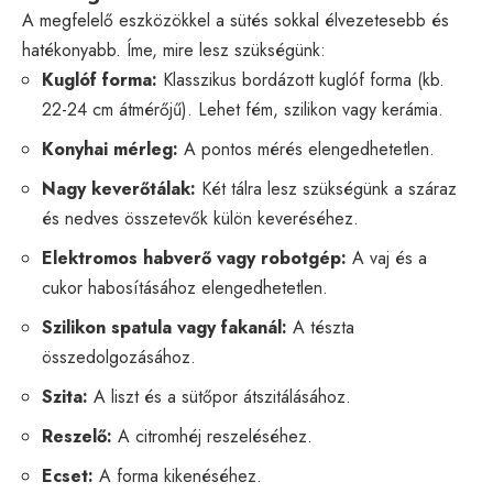
A megfelelő eszközökkel a sütés sokkal élvezetesebb és
hatékonyabb. Íme, mire lesz szükségünk:
Kuglóf forma:
Klasszikus bordázott kuglóf forma (kb.
22-24 cm átmérőjű). Lehet fém, szilikon vagy kerámia.
Konyhai mérleg:
A pontos mérés elengedhetetlen.
Nagy keverőtálak:
Két tálra lesz szükségünk a száraz
és nedves összetevők külön keveréséhez.
Elektromos habverő vagy robotgép:
A vaj és a
cukor habosításához elengedhetetlen.
Szilikon spatula vagy fakanál:
A tészta
összedolgozásához.
Szita:
A liszt és a sütőpor átszitálásához.
Reszelő:
A citromhéj reszeléséhez.
Ecset:
A forma kikenéséhez.