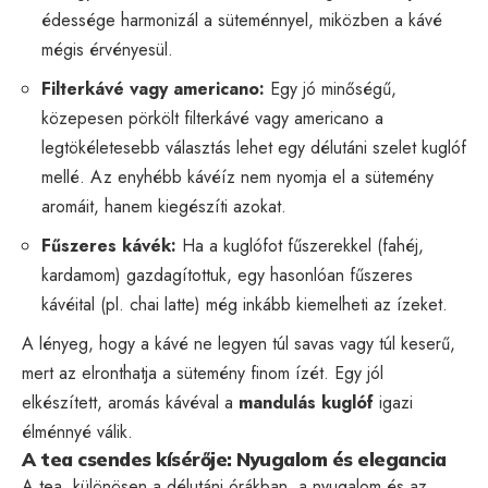
édessége harmonizál a süteménnyel, miközben a kávé
mégis érvényesül.
Filterkávé vagy americano:
Egy jó minőségű,
közepesen pörkölt filterkávé vagy americano a
legtökéletesebb választás lehet egy délutáni szelet kuglóf
mellé. Az enyhébb kávéíz nem nyomja el a sütemény
aromáit, hanem kiegészíti azokat.
Fűszeres kávék:
Ha a kuglófot fűszerekkel (fahéj,
kardamom) gazdagítottuk, egy hasonlóan fűszeres
kávéital (pl. chai latte) még inkább kiemelheti az ízeket.
A lényeg, hogy a kávé ne legyen túl savas vagy túl keserű,
mert az elronthatja a sütemény finom ízét. Egy jól
elkészített, aromás kávéval a
mandulás kuglóf
igazi
élménnyé válik.
A tea csendes kísérője: Nyugalom és elegancia
A tea, különösen a délutáni órákban, a nyugalom és az