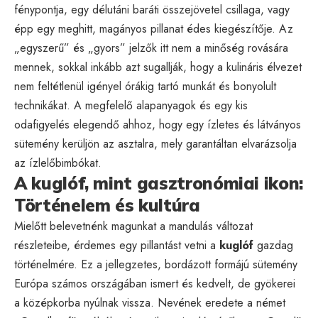
fénypontja, egy délutáni baráti összejövetel csillaga, vagy
épp egy meghitt, magányos pillanat édes kiegészítője. Az
„egyszerű” és „gyors” jelzők itt nem a minőség rovására
mennek, sokkal inkább azt sugallják, hogy a kulináris élvezet
nem feltétlenül igényel órákig tartó munkát és bonyolult
technikákat. A megfelelő alapanyagok és egy kis
odafigyelés elegendő ahhoz, hogy egy ízletes és látványos
sütemény kerüljön az asztalra, mely garantáltan elvarázsolja
az ízlelőbimbókat.
A kuglóf, mint gasztronómiai ikon:
Történelem és kultúra
Mielőtt belevetnénk magunkat a mandulás változat
részleteibe, érdemes egy pillantást vetni a
kuglóf
gazdag
történelmére. Ez a jellegzetes, bordázott formájú sütemény
Európa számos országában ismert és kedvelt, de gyökerei
a középkorba nyúlnak vissza. Nevének eredete a német