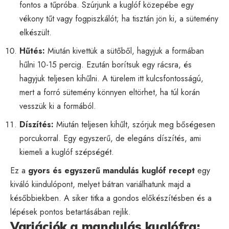
fontos a tűpróba. Szúrjunk a kuglóf közepébe egy
vékony tűt vagy fogpiszkálót; ha tisztán jön ki, a sütemény
elkészült.
Hűtés:
Miután kivettük a sütőből, hagyjuk a formában
hűlni 10-15 percig. Ezután borítsuk egy rácsra, és
hagyjuk teljesen kihűlni. A türelem itt kulcsfontosságú,
mert a forró sütemény könnyen eltörhet, ha túl korán
vesszük ki a formából.
Díszítés:
Miután teljesen kihűlt, szórjuk meg bőségesen
porcukorral. Egy egyszerű, de elegáns díszítés, ami
kiemeli a kuglóf szépségét.
Ez a
gyors és egyszerű mandulás kuglóf recept
egy
kiváló kiindulópont, melyet bátran variálhatunk majd a
későbbiekben. A siker titka a gondos előkészítésben és a
lépések pontos betartásában rejlik.
Variációk a mandulás kuglófra: