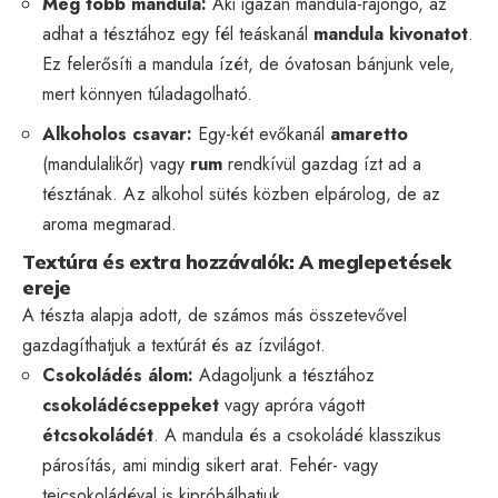
Még több mandula:
Aki igazán mandula-rajongó, az
adhat a tésztához egy fél teáskanál
mandula kivonatot
.
Ez felerősíti a mandula ízét, de óvatosan bánjunk vele,
mert könnyen túladagolható.
Alkoholos csavar:
Egy-két evőkanál
amaretto
(mandulalikőr) vagy
rum
rendkívül gazdag ízt ad a
tésztának. Az alkohol sütés közben elpárolog, de az
aroma megmarad.
Textúra és extra hozzávalók: A meglepetések
ereje
A tészta alapja adott, de számos más összetevővel
gazdagíthatjuk a textúrát és az ízvilágot.
Csokoládés álom:
Adagoljunk a tésztához
csokoládécseppeket
vagy apróra vágott
étcsokoládét
. A mandula és a csokoládé klasszikus
párosítás, ami mindig sikert arat. Fehér- vagy
tejcsokoládéval is kipróbálhatjuk.