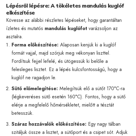
Lépésről lépésre: A tökéletes mandulás kuglóf
elkészítése
Kövesse az alábbi részletes lépéseket, hogy garantáltan
ízletes és mutatós
mandulás kuglófot
varázsoljon az
asztalra.
Forma előkészítése:
Alaposan kenjük ki a kuglóf
formát vajjal, majd szórjuk meg vékonyan liszttel.
Fordítsuk fejjel lefelé, és ütögessük ki belőle a
felesleges lisztet. Ez a lépés kulcsfontosságú, hogy a
kuglóf ne ragadjon le.
Sütő előmelegítése:
Melegítsük elő a sütőt 170°C-ra
(légkeveréses sütő esetén 160°C). Fontos, hogy a sütő
elérje a megfelelő hőmérsékletet, mielőtt a tésztát
betesszük.
Száraz hozzávalók előkészítése:
Egy nagy tálban
szitáljuk össze a lisztet, a sütőport és a csipet sót. Adjuk