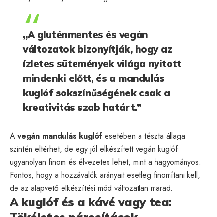
„A gluténmentes és vegán
változatok bizonyítják, hogy az
ízletes sütemények világa nyitott
mindenki előtt, és a mandulás
kuglóf sokszínűségének csak a
kreativitás szab határt.”
A
vegán mandulás kuglóf
esetében a tészta állaga
szintén eltérhet, de egy jól elkészített vegán kuglóf
ugyanolyan finom és élvezetes lehet, mint a hagyományos.
Fontos, hogy a hozzávalók arányait esetleg finomítani kell,
de az alapvető elkészítési mód változatlan marad.
A kuglóf és a kávé vagy tea:
Tökéletes párosítások