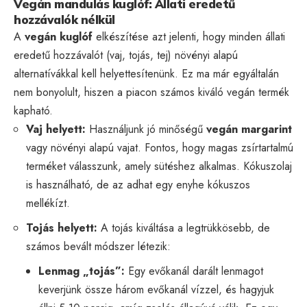
Vegán mandulás kuglóf: Állati eredetű
hozzávalók nélkül
A
vegán kuglóf
elkészítése azt jelenti, hogy minden állati
eredetű hozzávalót (vaj, tojás, tej) növényi alapú
alternatívákkal kell helyettesítenünk. Ez ma már egyáltalán
nem bonyolult, hiszen a piacon számos kiváló vegán termék
kapható.
Vaj helyett:
Használjunk jó minőségű
vegán margarint
vagy növényi alapú vajat. Fontos, hogy magas zsírtartalmú
terméket válasszunk, amely sütéshez alkalmas. Kókuszolaj
is használható, de az adhat egy enyhe kókuszos
mellékízt.
Tojás helyett:
A tojás kiváltása a legtrükkösebb, de
számos bevált módszer létezik:
Lenmag „tojás”:
Egy evőkanál darált lenmagot
keverjünk össze három evőkanál vízzel, és hagyjuk