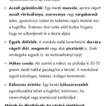
Aszalt gyümölcsök:
Egy marék
mazsola
, apróra vágott
aszalt vörösáfonya
,
cseresznye
vagy
sárgabarack
édes, gyümölcsös ízeket és kellemes rágós textúrát visz
a kuglófba. Érdemes őket sütés előtt lisztbe forgatni,
hogy ne süllyedjenek le a tészta aljára.
Egyéb diófélék:
A mandula mellé keverhetünk
durvára
vágott diót
,
mogyorót
vagy akár
pisztáciát
is. Ezek
mindegyike egyedi íz- és textúraélményt nyújt.
Mákos csoda:
Aki szereti a mákot, az próbálja ki 50-70
gramm darált mákkal gazdagítva a tésztát. A mandulával
együtt különleges, keleties ízvilágot teremtenek.
Kókuszos érintés:
Egy kevés
kókuszreszelék
egzotikusabbá teheti a kuglófot, különösen, ha
narancshéjjal vagy ananásszal kombináljuk.
Mázak és díszítések: Az utolsó simítások