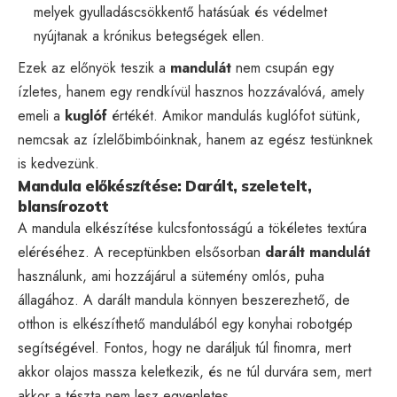
melyek gyulladáscsökkentő hatásúak és védelmet
nyújtanak a krónikus betegségek ellen.
Ezek az előnyök teszik a
mandulát
nem csupán egy
ízletes, hanem egy rendkívül hasznos hozzávalóvá, amely
emeli a
kuglóf
értékét. Amikor mandulás kuglófot sütünk,
nemcsak az ízlelőbimbóinknak, hanem az egész testünknek
is kedvezünk.
Mandula előkészítése: Darált, szeletelt,
blansírozott
A mandula elkészítése kulcsfontosságú a tökéletes textúra
eléréséhez. A receptünkben elsősorban
darált mandulát
használunk, ami hozzájárul a sütemény omlós, puha
állagához. A darált mandula könnyen beszerezhető, de
otthon is elkészíthető mandulából egy konyhai robotgép
segítségével. Fontos, hogy ne daráljuk túl finomra, mert
akkor olajos massza keletkezik, és ne túl durvára sem, mert
akkor a tészta nem lesz egyenletes.