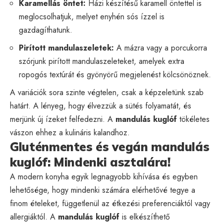
Karamellás öntet:
Házi készítésű karamell öntettel is
meglocsolhatjuk, melyet enyhén sós ízzel is
gazdagíthatunk.
Pirított mandulaszeletek:
A mázra vagy a porcukorra
szórjunk pirított mandulaszeleteket, amelyek extra
ropogós textúrát és gyönyörű megjelenést kölcsönöznek.
A variációk sora szinte végtelen, csak a képzeletünk szab
határt. A lényeg, hogy élvezzük a sütés folyamatát, és
merjünk új ízeket felfedezni. A
mandulás kuglóf
tökéletes
vászon ehhez a kulináris kalandhoz.
Gluténmentes és vegán mandulás
kuglóf: Mindenki asztalára!
A modern konyha egyik legnagyobb kihívása és egyben
lehetősége, hogy mindenki számára elérhetővé tegye a
finom ételeket, függetlenül az étkezési preferenciáktól vagy
allergiáktól. A
mandulás kuglóf
is elkészíthető