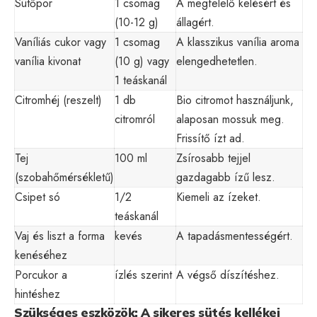
Sütőpor
1 csomag
A megfelelő kelésért és
(10-12 g)
állagért.
Vaníliás cukor vagy
1 csomag
A klasszikus vanília aroma
vanília kivonat
(10 g) vagy
elengedhetetlen.
1 teáskanál
Citromhéj (reszelt)
1 db
Bio citromot használjunk,
citromról
alaposan mossuk meg.
Frissítő ízt ad.
Tej
100 ml
Zsírosabb tejjel
(szobahőmérsékletű)
gazdagabb ízű lesz.
Csipet só
1/2
Kiemeli az ízeket.
teáskanál
Vaj és liszt a forma
kevés
A tapadásmentességért.
kenéséhez
Porcukor a
ízlés szerint
A végső díszítéshez.
hintéshez
Szükséges eszközök: A sikeres sütés kellékei