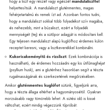
hogy a liszt egy részét vagy egészét
mandulaliszttel
helyettesítsük. A mandulaliszt gluténmentes, magas
fehérjetartalmú és remek ízt ad. Azonban fontos tudni,
hogy a mandulaliszt sokkal több folyadékot szív magába,
és nehezebb, mint a búzaliszt, ezért a folyadék
mennyiségét (tej) és a sütőpor adagját is módosítani kell.
Egy teljesen mandulaliszt alapú kuglófhoz érdemes külön
receptet keresni, vagy a lisztkeverékkel kombinálni.
Kukoricakeményítő és rizsliszt:
Ezek kombinációja is
használható, de érdemes hozzáadni egy kis útifűmaghéjat
(psyllium husk), ami a gluténhez hasonlóan segít a tészta
rugalmasságának és szerkezetének megőrzésében.
Amikor
gluténmentes kuglófot
sütünk, figyeljünk arra,
hogy a tészta állaga eltérhet a hagyományosétól. Gyakran
morzsásabb vagy tömörebb lehet. A sütési idő is kissé
változhat, ezért mindig végezzünk tűpróbát.