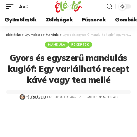
Aa
Gyümölcsök
Zöldségek
Fűszerek
Gombá
Éléstár.hu
>
Gyümölcsök
>
Mandula
>
Gyors és egyszerű mandulás kuglóf: Egy variálható recept kávé vagy tea mellé
MANDULA
RECEPTEK
Gyors és egyszerű mandulás
kuglóf: Egy variálható recept
kávé vagy tea mellé
BY
ÉLÉSTÁR.HU
LAST UPDATED: 2025. SZEPTEMBER 8.
38 MIN READ