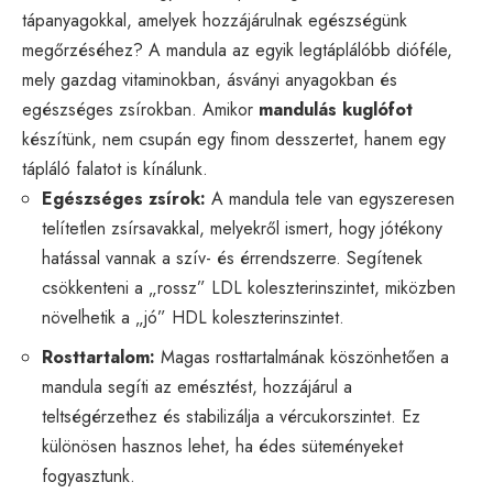
tápanyagokkal, amelyek hozzájárulnak egészségünk
megőrzéséhez? A mandula az egyik legtáplálóbb dióféle,
mely gazdag vitaminokban, ásványi anyagokban és
egészséges zsírokban. Amikor
mandulás kuglófot
készítünk, nem csupán egy finom desszertet, hanem egy
tápláló falatot is kínálunk.
Egészséges zsírok:
A mandula tele van egyszeresen
telítetlen zsírsavakkal, melyekről ismert, hogy jótékony
hatással vannak a szív- és érrendszerre. Segítenek
csökkenteni a „rossz” LDL koleszterinszintet, miközben
növelhetik a „jó” HDL koleszterinszintet.
Rosttartalom:
Magas rosttartalmának köszönhetően a
mandula segíti az emésztést, hozzájárul a
teltségérzethez és stabilizálja a vércukorszintet. Ez
különösen hasznos lehet, ha édes süteményeket
fogyasztunk.