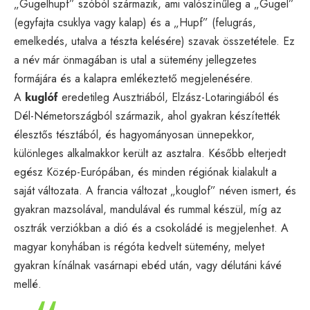
„Gugelhupf” szóból származik, ami valószínűleg a „Gugel”
(egyfajta csuklya vagy kalap) és a „Hupf” (felugrás,
emelkedés, utalva a tészta kelésére) szavak összetétele. Ez
a név már önmagában is utal a sütemény jellegzetes
formájára és a kalapra emlékeztető megjelenésére.
A
kuglóf
eredetileg Ausztriából, Elzász-Lotaringiából és
Dél-Németországból származik, ahol gyakran készítették
élesztős tésztából, és hagyományosan ünnepekkor,
különleges alkalmakkor került az asztalra. Később elterjedt
egész Közép-Európában, és minden régiónak kialakult a
saját változata. A francia változat „kouglof” néven ismert, és
gyakran mazsolával, mandulával és rummal készül, míg az
osztrák verziókban a dió és a csokoládé is megjelenhet. A
magyar konyhában is régóta kedvelt sütemény, melyet
gyakran kínálnak vasárnapi ebéd után, vagy délutáni kávé
mellé.