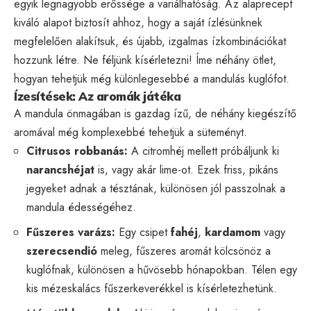
egyik legnagyobb erőssége a variálhatóság. Az alaprecept
kiváló alapot biztosít ahhoz, hogy a saját ízlésünknek
megfelelően alakítsuk, és újabb, izgalmas ízkombinációkat
hozzunk létre. Ne féljünk kísérletezni! Íme néhány ötlet,
hogyan tehetjük még különlegesebbé a mandulás kuglófot.
Ízesítések: Az aromák játéka
A mandula önmagában is gazdag ízű, de néhány kiegészítő
aromával még komplexebbé tehetjük a süteményt.
Citrusos robbanás:
A citromhéj mellett próbáljunk ki
narancshéjat
is, vagy akár lime-ot. Ezek friss, pikáns
jegyeket adnak a tésztának, különösen jól passzolnak a
mandula édességéhez.
Fűszeres varázs:
Egy csipet
fahéj
,
kardamom
vagy
szerecsendió
meleg, fűszeres aromát kölcsönöz a
kuglófnak, különösen a hűvösebb hónapokban. Télen egy
kis mézeskalács fűszerkeverékkel is kísérletezhetünk.