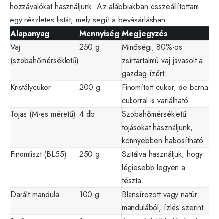
hozzávalókat használjunk. Az alábbiakban összeállítottam
egy részletes listát, mely segít a bevásárlásban:
Alapanyag
Mennyiség
Megjegyzés
Vaj
250 g
Minőségi, 80%-os
(szobahőmérsékletű)
zsírtartalmú vaj javasolt a
gazdag ízért.
Kristálycukor
200 g
Finomított cukor, de barna
cukorral is variálható.
Tojás (M-es méretű)
4 db
Szobahőmérsékletű
tojásokat használjunk,
könnyebben habosítható.
Finomliszt (BL55)
250 g
Szitálva használjuk, hogy
légiesebb legyen a
tészta.
Darált mandula
100 g
Blansírozott vagy natúr
mandulából, ízlés szerint.