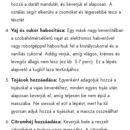
hozzá a darált mandulát, és keverjük el alaposan. A
szitálás segít elkerülni a csomókat és légiesebbé teszi a
tésztát.
Vaj és cukor habosítása:
Egy másik nagy keverőtálban
a szobahőmérsékletű vajat az elektromos habverővel
vagy robotgéppel habosítsuk fel a kristálycukorral és a
vaníliás cukorral. Addig verjük, amíg világos, krémes és
levegős állagú nem lesz (ez kb. 5-7 perc). Ez a lépés
alapvető a kuglóf laza textúrájához.
Tojások hozzáadása:
Egyenként adagoljuk hozzá a
tojásokat a vajas keverékhez, minden egyes tojás után
alaposan keverjük el, amíg teljesen be nem épül a
masszába. Ne siessük el ezt a lépést, mert ha túl
gyorsan adjuk hozzá a tojásokat, a massza összeállhat.
Citromhéj hozzáadása:
Keverjük bele a reszelt
citromhéjat a tojásos-vajas masszába. A citromhéj