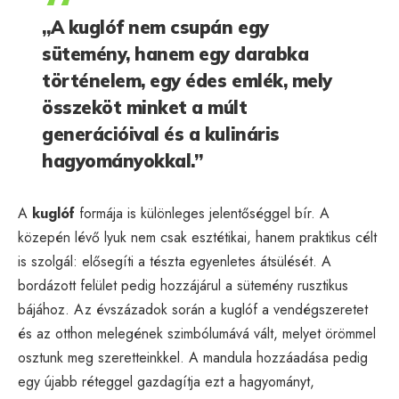
„A kuglóf nem csupán egy
sütemény, hanem egy darabka
történelem, egy édes emlék, mely
összeköt minket a múlt
generációival és a kulináris
hagyományokkal.”
A
kuglóf
formája is különleges jelentőséggel bír. A
közepén lévő lyuk nem csak esztétikai, hanem praktikus célt
is szolgál: elősegíti a tészta egyenletes átsülését. A
bordázott felület pedig hozzájárul a sütemény rusztikus
bájához. Az évszázadok során a kuglóf a vendégszeretet
és az otthon melegének szimbólumává vált, melyet örömmel
osztunk meg szeretteinkkel. A mandula hozzáadása pedig
egy újabb réteggel gazdagítja ezt a hagyományt,