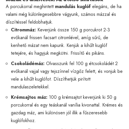
A porcukorral meghintett
mandulás kuglóf
elegáns, de ha
valami még különlegesebbre vágyunk, számos mázzal és
díszítéssel feldobhatjuk.
Citrommáz:
Keverjünk össze 150 g porcukrot 2-3
evőkanál frissen facsart citromlével, amíg sűrű, de
kenhető mázat nem kapunk. Kenjük a kihűlt kuglóf
tetejére, és hagyjuk megkötni. Frissítő és pikáns.
Csokoládémáz:
Olvasszunk fel 100 g étcsokoládét 2
evőkanál vajjal vagy tejszínnel vízgőz felett, és vonjuk be
vele a kihűlt kuglófot. Díszíthetjük pirított
mandulaszeletekkel.
Krémsajtos máz:
100 g krémsajtot keverjünk ki 50 g
porcukorral és egy teáskanál vanília kivonattal. Krémes és
gazdag máz, ami különösen jól illik a fűszeresebb
kuglófokhoz.