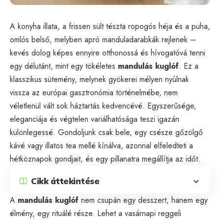
A konyha illata, a frissen sült tészta ropogós héja és a puha,
omlós belső, melyben apró manduladarabkák rejlenek –
kevés dolog képes ennyire otthonossá és hívogatóvá tenni
egy délutánt, mint egy tökéletes
mandulás kuglóf
. Ez a
klasszikus sütemény, melynek gyökerei mélyen nyúlnak
vissza az európai gasztronómia történelmébe, nem
véletlenül vált sok háztartás kedvencévé. Egyszerűsége,
eleganciája és végtelen variálhatósága teszi igazán
különlegessé. Gondoljunk csak bele, egy csésze gőzölgő
kávé vagy illatos tea mellé kínálva, azonnal elfeledteti a
hétköznapok gondjait, és egy pillanatra megállítja az időt.
Cikk áttekintése
A
mandulás kuglóf
nem csupán egy desszert, hanem egy
élmény, egy rituálé része. Lehet a vasárnapi reggeli