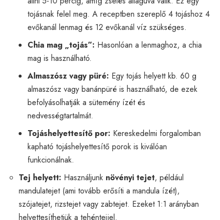
állni 5-10 percig, amíg zselés állagúvá válik. Ez egy
tojásnak felel meg. A receptben szereplő 4 tojáshoz 4
evőkanál lenmag és 12 evőkanál víz szükséges.
Chia mag „tojás”:
Hasonlóan a lenmaghoz, a chia
mag is használható.
Almaszósz vagy püré:
Egy tojás helyett kb. 60 g
almaszósz vagy banánpüré is használható, de ezek
befolyásolhatják a sütemény ízét és
nedvességtartalmát.
Tojáshelyettesítő por:
Kereskedelmi forgalomban
kapható tojáshelyettesítő porok is kiválóan
funkcionálnak.
Tej helyett:
Használjunk
növényi tejet
, például
mandulatejet (ami tovább erősíti a mandula ízét),
szójatejet, rizstejet vagy zabtejet. Ezeket 1:1 arányban
helyettesíthetjük a tehéntejjel.