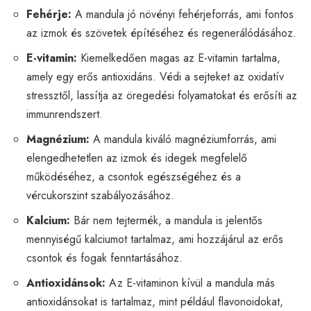
Fehérje:
A mandula jó növényi fehérjeforrás, ami fontos
az izmok és szövetek építéséhez és regenerálódásához.
E-vitamin:
Kiemelkedően magas az E-vitamin tartalma,
amely egy erős antioxidáns. Védi a sejteket az oxidatív
stressztől, lassítja az öregedési folyamatokat és erősíti az
immunrendszert.
Magnézium:
A mandula kiváló magnéziumforrás, ami
elengedhetetlen az izmok és idegek megfelelő
működéséhez, a csontok egészségéhez és a
vércukorszint szabályozásához.
Kalcium:
Bár nem tejtermék, a mandula is jelentős
mennyiségű kalciumot tartalmaz, ami hozzájárul az erős
csontok és fogak fenntartásához.
Antioxidánsok:
Az E-vitaminon kívül a mandula más
antioxidánsokat is tartalmaz, mint például flavonoidokat,