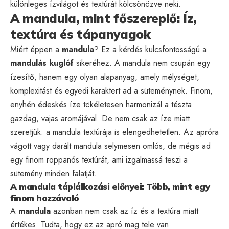
különleges ízvilágot és textúrát kölcsönözve neki.
A mandula, mint főszereplő: Íz,
textúra és tápanyagok
Miért éppen a
mandula
? Ez a kérdés kulcsfontosságú a
mandulás kuglóf
sikeréhez. A mandula nem csupán egy
ízesítő, hanem egy olyan alapanyag, amely mélységet,
komplexitást és egyedi karaktert ad a süteménynek. Finom,
enyhén édeskés íze tökéletesen harmonizál a tészta
gazdag, vajas aromájával. De nem csak az íze miatt
szeretjük: a mandula textúrája is elengedhetetlen. Az apróra
vágott vagy darált mandula selymesen omlós, de mégis ad
egy finom roppanós textúrát, ami izgalmassá teszi a
sütemény minden falatját.
A mandula táplálkozási előnyei: Több, mint egy
finom hozzávaló
A
mandula
azonban nem csak az íz és a textúra miatt
értékes. Tudta, hogy ez az apró mag tele van