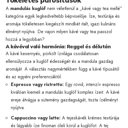
A
mandulás kuglóf
nem véletlenül a „kávé vagy tea mellé”
kategória egyik legkedveltebb képviselője. Íze, textúrája és
aromája tökéletesen kiegészíti mindkét italt, igazi kulináris
élményt nyújtva. De vajon milyen kávé vagy tea passzol
hozzá a legjobban?
A kávéval való harmónia: Reggel és délután
A kávé kesernyés, pörkölt ízvilága csodálatosan
ellensúlyozza a kuglóf édességét és a mandula gazdag
aromáját. A választás nagymértékben függ a kávé típusától
és az egyéni preferenciáktól.
Espresso vagy ristretto:
Egy rövid, intenzív espresso
kiválóan kiemeli a mandulás kuglóf komplex ízeit. A kávé
ereje átvágja a sütemény gazdagságát, tiszta ízélményt
nyújtva.
Cappuccino vagy latte:
A tejeskávék krémes textúrája
és lágyabb íze finoman öleli körül a kuglófot. A tej