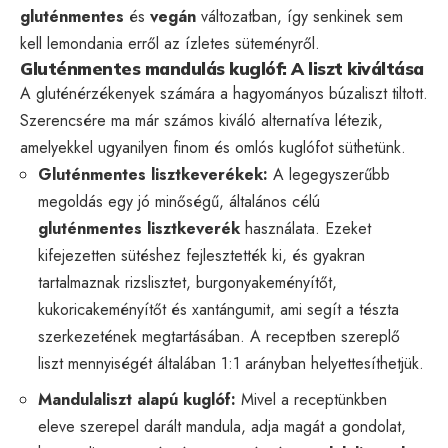
gluténmentes
és
vegán
változatban, így senkinek sem
kell lemondania erről az ízletes süteményről.
Gluténmentes mandulás kuglóf: A liszt kiváltása
A gluténérzékenyek számára a hagyományos búzaliszt tiltott.
Szerencsére ma már számos kiváló alternatíva létezik,
amelyekkel ugyanilyen finom és omlós kuglófot süthetünk.
Gluténmentes lisztkeverékek:
A legegyszerűbb
megoldás egy jó minőségű, általános célú
gluténmentes lisztkeverék
használata. Ezeket
kifejezetten sütéshez fejlesztették ki, és gyakran
tartalmaznak rizslisztet, burgonyakeményítőt,
kukoricakeményítőt és xantángumit, ami segít a tészta
szerkezetének megtartásában. A receptben szereplő
liszt mennyiségét általában 1:1 arányban helyettesíthetjük.
Mandulaliszt alapú kuglóf:
Mivel a receptünkben
eleve szerepel darált mandula, adja magát a gondolat,