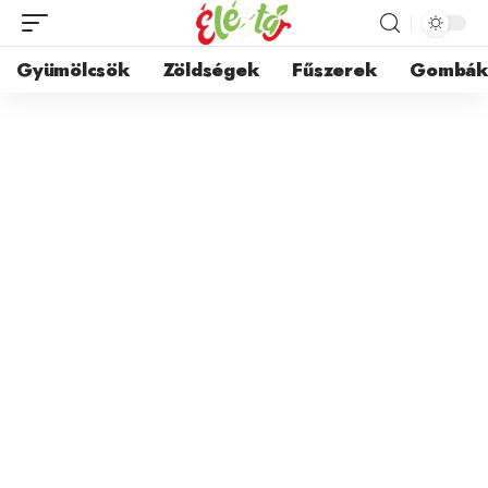
Gyümölcsök
Zöldségek
Fűszerek
Gombá