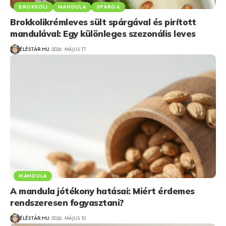
BROKKOLI
MANDULA
SPÁRGA
Brokkolikrémleves sült spárgával és pirított
mandulával: Egy különleges szezonális leves
ÉLÉSTÁR.HU
2026. MÁJUS 17.
MANDULA
A mandula jótékony hatásai: Miért érdemes
rendszeresen fogyasztani?
ÉLÉSTÁR.HU
2026. MÁJUS 10.