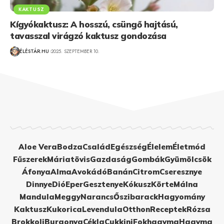
KAKTUSZ
Kígyókaktusz: A hosszú, csüngő hajtású,
tavasszal virágzó kaktusz gondozása
ÉLÉSTÁR.HU
2025. SZEPTEMBER 10.
Aloe Vera
Bodza
Család
Egészség
Élelem
Életmód
Fűszerek
Máriatövis
Gazdaság
Gombák
Gyümölcsök
Áfonya
Alma
Avokádó
Banán
Citrom
Cseresznye
Dinnye
Dió
Eper
Gesztenye
Kókusz
Körte
Málna
Mandula
Meggy
Narancs
Őszibarack
Hagyomány
Kaktusz
Kukorica
Levendula
Otthon
Receptek
Rózsa
Brokkoli
Burgonya
Cékla
Cukkini
Fokhagyma
Hagyma