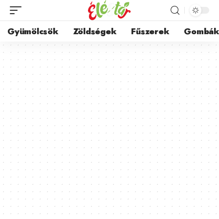
Gyümölcsök
Zöldségek
Fűszerek
Gombá