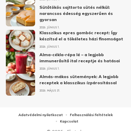
Sütőtökös sajttorta sütés nélkül:
narancsos édesség egyszerűen és
gyorsan
2026. JÚNIUS 1.
Klasszikus epres gombóc recept: Így
készítsd el a tökéletes házi finomságot
2026. JÚNIUS 1.
Alma-cékla-répa lé – a legjobb
immunerősítő ital receptje és hatásai
2026. JÚNIUS 1.
Almás-mákos sütemények: A legjobb
receptek a klasszikus ízpárosítással
2026. MÁJUS 31.
Adatvédelmi nyilatkozat
Felhasználási feltételek
Kapcsolat