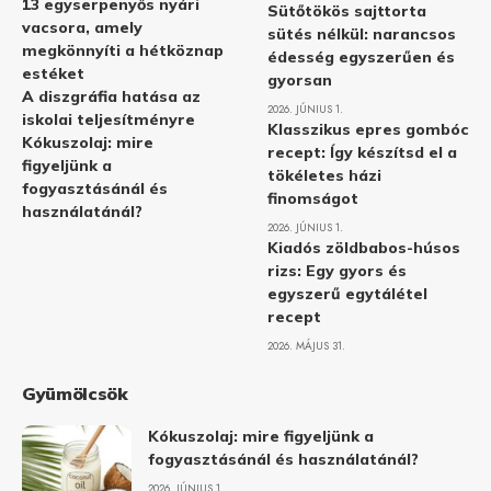
13 egyserpenyős nyári
Sütőtökös sajttorta
vacsora, amely
sütés nélkül: narancsos
megkönnyíti a hétköznap
édesség egyszerűen és
estéket
gyorsan
A diszgráfia hatása az
2026. JÚNIUS 1.
iskolai teljesítményre
Klasszikus epres gombóc
Kókuszolaj: mire
recept: Így készítsd el a
figyeljünk a
tökéletes házi
fogyasztásánál és
finomságot
használatánál?
2026. JÚNIUS 1.
Kiadós zöldbabos-húsos
rizs: Egy gyors és
egyszerű egytálétel
recept
2026. MÁJUS 31.
Gyümölcsök
Kókuszolaj: mire figyeljünk a
fogyasztásánál és használatánál?
2026. JÚNIUS 1.