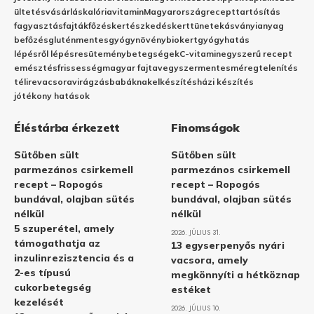
ültetés
vásárlás
kalória
vitamin
Magyarország
recept
tartósítás
fagyasztás
fajták
főzés
kertészkedés
kert
tünetek
ásványianyag
befőzés
gluténmentes
gyógynövény
biokert
gyógyhatás
lépésről lépésre
sütemény
betegségek
C-vitamin
egyszerű recept
emésztés
frissesség
magyar fajta
vegyszermentes
méregtelenítés
télire
vacsora
virágzás
babáknak
elkészítés
házi készítés
jótékony hatások
Éléstárba érkezett
Finomságok
Sütőben sült
Sütőben sült
parmezános csirkemell
parmezános csirkemell
recept – Ropogós
recept – Ropogós
bundával, olajban sütés
bundával, olajban sütés
nélkül
nélkül
5 szuperétel, amely
2026. JÚLIUS 31.
támogathatja az
13 egyserpenyős nyári
inzulinrezisztencia és a
vacsora, amely
2-es típusú
megkönnyíti a hétköznap
cukorbetegség
estéket
kezelését
2026. JÚLIUS 10.