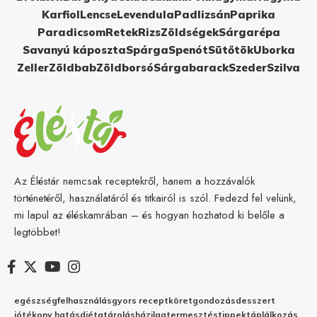
Karfiol
Lencse
Levendula
Padlizsán
Paprika
Paradicsom
Retek
Rizs
Zöldségek
Sárgarépa
Savanyú káposzta
Spárga
Spenót
Sütőtök
Uborka
Zeller
Zöldbab
Zöldborsó
Sárgabarack
Szeder
Szilva
Az Éléstár nemcsak receptekről, hanem a hozzávalók
történetéről, használatáról és titkairól is szól. Fedezd fel velünk,
mi lapul az éléskamrában – és hogyan hozhatod ki belőle a
legtöbbet!
egészség
felhasználás
gyors recept
köret
gondozás
desszert
jótékony hatás
diéta
tárolás
házilag
termesztés
tippek
táplálkozás