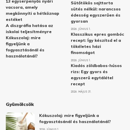
13 egyserpenyős nyári
Sütőtökös sajttorta
vacsora, amely
sütés nélkül: narancsos
megkönnyíti a hétköznap
édesség egyszerűen és
estéket
gyorsan
A diszgráfia hatása az
2026. JÚNIUS 1.
iskolai teljesítményre
Klasszikus epres gombóc
Kókuszolaj: mire
recept: Így készítsd el a
figyeljünk a
tökéletes házi
fogyasztásánál és
finomságot
használatánál?
2026. JÚNIUS 1.
Kiadós zöldbabos-húsos
rizs: Egy gyors és
egyszerű egytálétel
recept
2026. MÁJUS 31.
Gyümölcsök
Kókuszolaj: mire figyeljünk a
fogyasztásánál és használatánál?
2026. JÚNIUS 1.