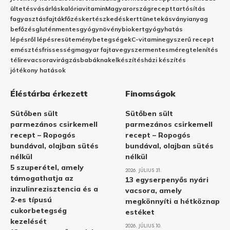
ültetés
vásárlás
kalória
vitamin
Magyarország
recept
tartósítás
fagyasztás
fajták
főzés
kertészkedés
kert
tünetek
ásványianyag
befőzés
gluténmentes
gyógynövény
biokert
gyógyhatás
lépésről lépésre
sütemény
betegségek
C-vitamin
egyszerű recept
emésztés
frissesség
magyar fajta
vegyszermentes
méregtelenítés
télire
vacsora
virágzás
babáknak
elkészítés
házi készítés
jótékony hatások
Éléstárba érkezett
Finomságok
Sütőben sült
Sütőben sült
parmezános csirkemell
parmezános csirkemell
recept – Ropogós
recept – Ropogós
bundával, olajban sütés
bundával, olajban sütés
nélkül
nélkül
5 szuperétel, amely
2026. JÚLIUS 31.
támogathatja az
13 egyserpenyős nyári
inzulinrezisztencia és a
vacsora, amely
2-es típusú
megkönnyíti a hétköznap
cukorbetegség
estéket
kezelését
2026. JÚLIUS 10.