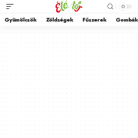
Gyümölcsök
Zöldségek
Fűszerek
Gombá