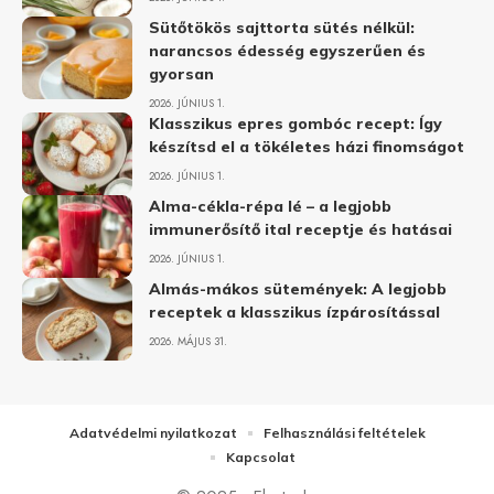
Sütőtökös sajttorta sütés nélkül:
narancsos édesség egyszerűen és
gyorsan
2026. JÚNIUS 1.
Klasszikus epres gombóc recept: Így
készítsd el a tökéletes házi finomságot
2026. JÚNIUS 1.
Alma-cékla-répa lé – a legjobb
immunerősítő ital receptje és hatásai
2026. JÚNIUS 1.
Almás-mákos sütemények: A legjobb
receptek a klasszikus ízpárosítással
2026. MÁJUS 31.
Adatvédelmi nyilatkozat
Felhasználási feltételek
Kapcsolat