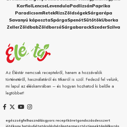
Karfiol
Lencse
Levendula
Padlizsán
Paprika
Paradicsom
Retek
Rizs
Zöldségek
Sárgarépa
Savanyú káposzta
Spárga
Spenót
Sütőtök
Uborka
Zeller
Zöldbab
Zöldborsó
Sárgabarack
Szeder
Szilva
Az Éléstár nemcsak receptekről, hanem a hozzávalók
történetéről, használatáról és titkairól is szól. Fedezd fel velünk,
mi lapul az éléskamrában – és hogyan hozhatod ki belőle a
legtöbbet!
egészség
felhasználás
gyors recept
köret
gondozás
desszert
jótékony hatás
diéta
tárolás
házilag
termesztés
tippek
táplálkozás