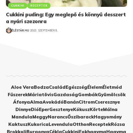
CUKKINI
RECEPTEK
Cukkini puding: Egy meglepő és könnyű desszert
a nyári szezonra
ÉLÉSTÁR.HU
2025. SZEPTEMBER 8.
Aloe Vera
Bodza
Család
Egészség
Élelem
Életmód
Fűszerek
Máriatövis
Gazdaság
Gombák
Gyümölcsök
Áfonya
Alma
Avokádó
Banán
Citrom
Cseresznye
Dinnye
Dió
Eper
Gesztenye
Kókusz
Körte
Málna
Mandula
Meggy
Narancs
Őszibarack
Hagyomány
Kaktusz
Kukorica
Levendula
Otthon
Receptek
Rózsa
Brokkoli
Burgonya
Cékla
Cukkini
Fokhagyma
Hagyma