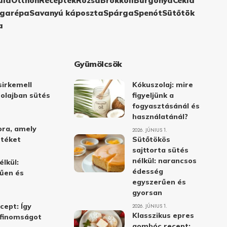
ula
Otthon
Receptek
Rózsa
Brokkoli
Burgonya
Cékla
garépa
Savanyú káposzta
Spárga
Spenót
Sütőtök
a
Gyümölcsök
irkemell
Kókuszolaj: mire
 olajban sütés
figyeljünk a
fogyasztásánál és
használatánál?
ora, amely
2026. JÚNIUS 1.
stéket
Sütőtökös
sajttorta sütés
nélkül: narancsos
élkül:
édesség
űen és
egyszerűen és
gyorsan
cept: Így
2026. JÚNIUS 1.
Klasszikus epres
i finomságot
gombóc recept: