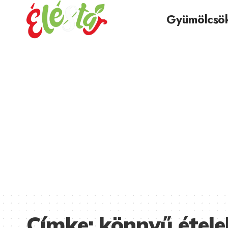
Gyümölcsö
Címke:
könnyű étele