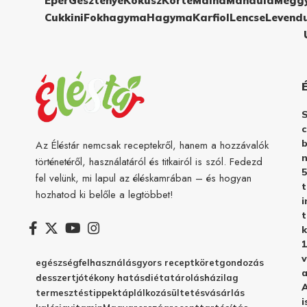
Eper
Gesztenye
Kókusz
Körte
Málna
Mandula
Megg
Cukkini
Fokhagyma
Hagyma
Karfiol
Lencse
Levend
c
b
Az Éléstár nemcsak receptekről, hanem a hozzávalók
n
történetéről, használatáról és titkairól is szól. Fedezd
5
fel velünk, mi lapul az éléskamrában – és hogyan
hozhatod ki belőle a legtöbbet!
i
t
k
1
v
egészség
felhasználás
gyors recept
köret
gondozás
a
desszert
jótékony hatás
diéta
tárolás
házilag
A
termesztés
tippek
táplálkozás
ültetés
vásárlás
i