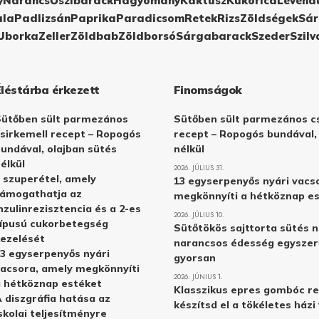
y
Narancs
Őszibarack
Hagyomány
Kaktusz
Kukorica
Levend
ula
Padlizsán
Paprika
Paradicsom
Retek
Rizs
Zöldségek
Sár
Uborka
Zeller
Zöldbab
Zöldborsó
Sárgabarack
Szeder
Szilv
Éléstárba érkezett
Finomságok
Sütőben sült parmezános
Sütőben sült parmezános cs
sirkemell recept – Ropogós
recept – Ropogós bundával,
undával, olajban sütés
nélkül
élkül
2026. JÚLIUS 31.
 szuperétel, amely
13 egyserpenyős nyári vacs
támogathatja az
megkönnyíti a hétköznap e
nzulinrezisztencia és a 2-es
2026. JÚLIUS 10.
ípusú cukorbetegség
Sütőtökös sajttorta sütés n
ezelését
narancsos édesség egyszer
3 egyserpenyős nyári
gyorsan
acsora, amely megkönnyíti
2026. JÚNIUS 1.
 hétköznap estéket
Klasszikus epres gombóc re
 diszgráfia hatása az
készítsd el a tökéletes ház
skolai teljesítményre