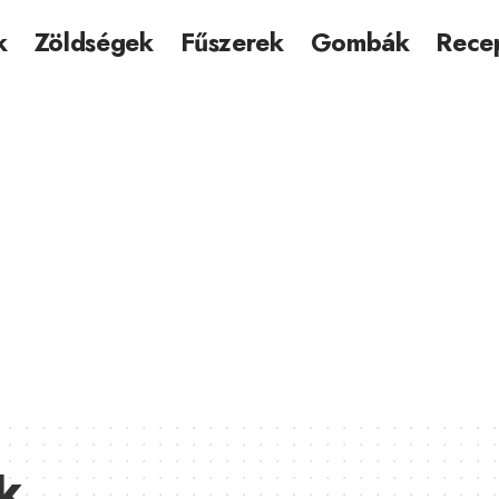
k
Zöldségek
Fűszerek
Gombák
Rece
k