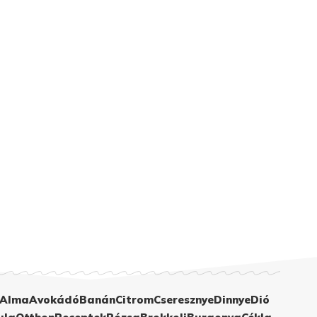
Alma
Avokádó
Banán
Citrom
Cseresznye
Dinnye
Dió