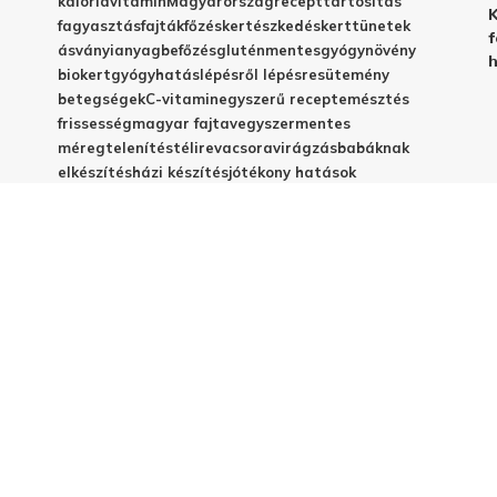
kalória
vitamin
Magyarország
recept
tartósítás
K
fagyasztás
fajták
főzés
kertészkedés
kert
tünetek
f
ásványianyag
befőzés
gluténmentes
gyógynövény
h
biokert
gyógyhatás
lépésről lépésre
sütemény
betegségek
C-vitamin
egyszerű recept
emésztés
frissesség
magyar fajta
vegyszermentes
méregtelenítés
télire
vacsora
virágzás
babáknak
elkészítés
házi készítés
jótékony hatások
© 2025 - Elestar.hu