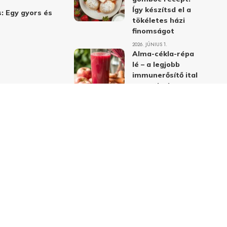
Így készítsd el a
: Egy gyors és
tökéletes házi
finomságot
2026. JÚNIUS 1.
Alma-cékla-répa
lé – a legjobb
immunerősítő ital
receptje és
hatásai
2026. JÚNIUS 1.
Almás-mákos
sütemények: A
legjobb receptek
a klasszikus
ízpárosítással
2026. MÁJUS 31.
delmi nyilatkozat
Felhasználási feltételek
Kapcsolat