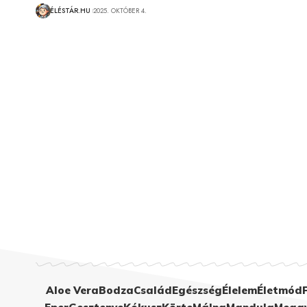
ÉLÉSTÁR.HU
2025. OKTÓBER 4.
Aloe Vera
Bodza
Család
Egészség
Élelem
Életmód