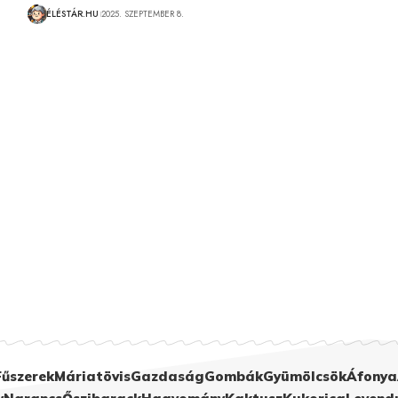
ÉLÉSTÁR.HU
2025. SZEPTEMBER 8.
Fűszerek
Máriatövis
Gazdaság
Gombák
Gyümölcsök
Áfonya