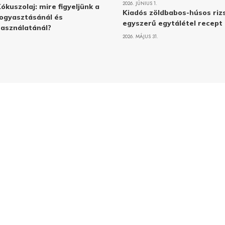
2026. JÚNIUS 1.
ókuszolaj: mire figyeljünk a
Kiadós zöldbabos-húsos rizs
ogyasztásánál és
egyszerű egytálétel recept
asználatánál?
2026. MÁJUS 31.
Adatvé