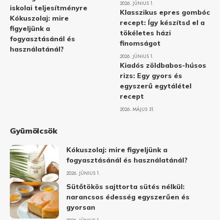
2026. JÚNIUS 1.
iskolai teljesítményre
Klasszikus epres gombóc
Kókuszolaj: mire
recept: Így készítsd el a
figyeljünk a
tökéletes házi
fogyasztásánál és
finomságot
használatánál?
2026. JÚNIUS 1.
Kiadós zöldbabos-húsos
rizs: Egy gyors és
egyszerű egytálétel
recept
2026. MÁJUS 31.
Gyümölcsök
Kókuszolaj: mire figyeljünk a
fogyasztásánál és használatánál?
2026. JÚNIUS 1.
Sütőtökös sajttorta sütés nélkül:
narancsos édesség egyszerűen és
gyorsan