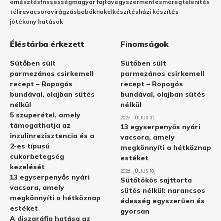
emésztés
frissesség
magyar fajta
vegyszermentes
méregtelenítés
télire
vacsora
virágzás
babáknak
elkészítés
házi készítés
jótékony hatások
Éléstárba érkezett
Finomságok
Sütőben sült
Sütőben sült
parmezános csirkemell
parmezános csirkemell
recept – Ropogós
recept – Ropogós
bundával, olajban sütés
bundával, olajban sütés
nélkül
nélkül
5 szuperétel, amely
2026. JÚLIUS 31.
támogathatja az
13 egyserpenyős nyári
inzulinrezisztencia és a
vacsora, amely
2-es típusú
megkönnyíti a hétköznap
cukorbetegség
estéket
kezelését
2026. JÚLIUS 10.
13 egyserpenyős nyári
Sütőtökös sajttorta
vacsora, amely
sütés nélkül: narancsos
megkönnyíti a hétköznap
édesség egyszerűen és
estéket
gyorsan
A diszgráfia hatása az