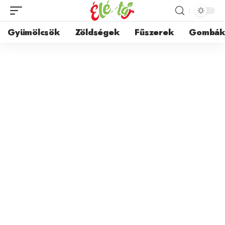
Gyümölcsök
Zöldségek
Fűszerek
Gombá