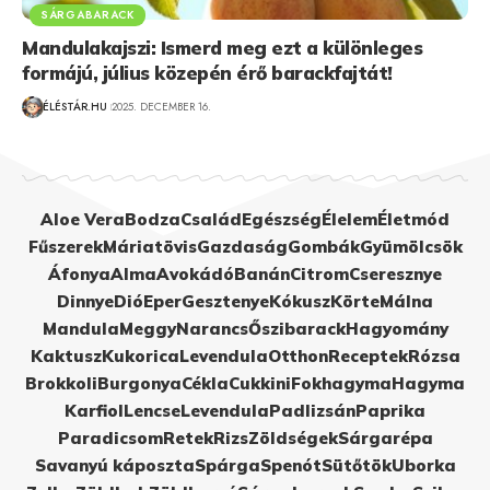
SÁRGABARACK
Mandulakajszi: Ismerd meg ezt a különleges
formájú, július közepén érő barackfajtát!
ÉLÉSTÁR.HU
2025. DECEMBER 16.
Aloe Vera
Bodza
Család
Egészség
Élelem
Életmód
Fűszerek
Máriatövis
Gazdaság
Gombák
Gyümölcsök
Áfonya
Alma
Avokádó
Banán
Citrom
Cseresznye
Dinnye
Dió
Eper
Gesztenye
Kókusz
Körte
Málna
Mandula
Meggy
Narancs
Őszibarack
Hagyomány
Kaktusz
Kukorica
Levendula
Otthon
Receptek
Rózsa
Brokkoli
Burgonya
Cékla
Cukkini
Fokhagyma
Hagyma
Karfiol
Lencse
Levendula
Padlizsán
Paprika
Paradicsom
Retek
Rizs
Zöldségek
Sárgarépa
Savanyú káposzta
Spárga
Spenót
Sütőtök
Uborka