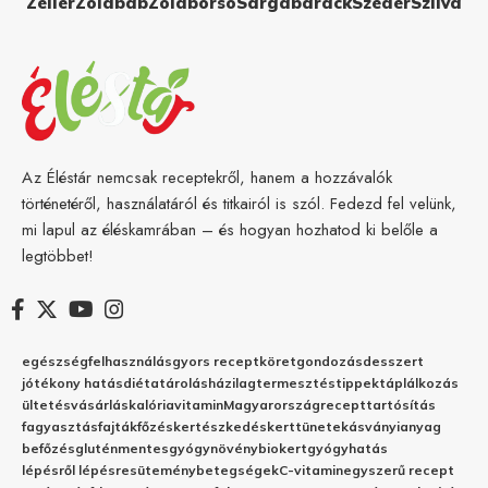
Zeller
Zöldbab
Zöldborsó
Sárgabarack
Szeder
Szilva
Az Éléstár nemcsak receptekről, hanem a hozzávalók
történetéről, használatáról és titkairól is szól. Fedezd fel velünk,
mi lapul az éléskamrában – és hogyan hozhatod ki belőle a
legtöbbet!
egészség
felhasználás
gyors recept
köret
gondozás
desszert
jótékony hatás
diéta
tárolás
házilag
termesztés
tippek
táplálkozás
ültetés
vásárlás
kalória
vitamin
Magyarország
recept
tartósítás
fagyasztás
fajták
főzés
kertészkedés
kert
tünetek
ásványianyag
befőzés
gluténmentes
gyógynövény
biokert
gyógyhatás
lépésről lépésre
sütemény
betegségek
C-vitamin
egyszerű recept