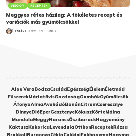
MEGGY
RECEPTEK
Meggyes rétes házilag: A tökéletes recept és
variációk más gyümölcsökkel
ÉLÉSTÁR.HU
2025. SZEPTEMBER 8.
Aloe Vera
Bodza
Család
Egészség
Élelem
Életmód
Fűszerek
Máriatövis
Gazdaság
Gombák
Gyümölcsök
Áfonya
Alma
Avokádó
Banán
Citrom
Cseresznye
Dinnye
Dió
Eper
Gesztenye
Kókusz
Körte
Málna
Mandula
Meggy
Narancs
Őszibarack
Hagyomány
Kaktusz
Kukorica
Levendula
Otthon
Receptek
Rózsa
Brokkoli
Burgonya
Cékla
Cukkini
Fokhagyma
Hagyma