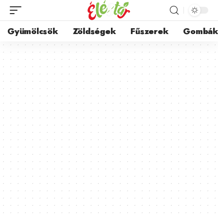
Gyümölcsök
Zöldségek
Fűszerek
Gombá