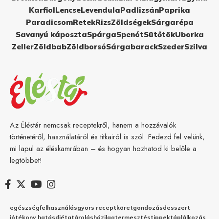
Karfiol
Lencse
Levendula
Padlizsán
Paprika
Paradicsom
Retek
Rizs
Zöldségek
Sárgarépa
Savanyú káposzta
Spárga
Spenót
Sütőtök
Uborka
Zeller
Zöldbab
Zöldborsó
Sárgabarack
Szeder
Szilva
Az Éléstár nemcsak receptekről, hanem a hozzávalók
történetéről, használatáról és titkairól is szól. Fedezd fel velünk,
mi lapul az éléskamrában – és hogyan hozhatod ki belőle a
legtöbbet!
egészség
felhasználás
gyors recept
köret
gondozás
desszert
jótékony hatás
diéta
tárolás
házilag
termesztés
tippek
táplálkozás