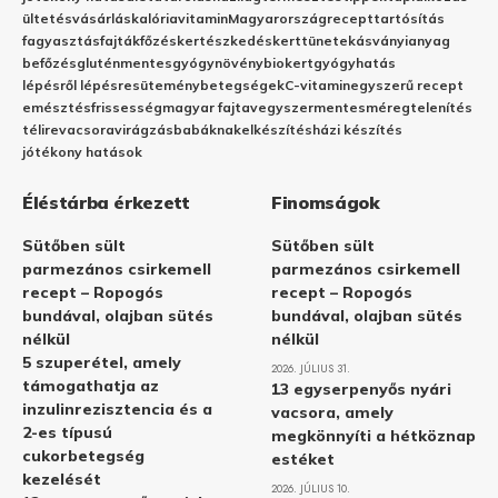
ültetés
vásárlás
kalória
vitamin
Magyarország
recept
tartósítás
fagyasztás
fajták
főzés
kertészkedés
kert
tünetek
ásványianyag
befőzés
gluténmentes
gyógynövény
biokert
gyógyhatás
lépésről lépésre
sütemény
betegségek
C-vitamin
egyszerű recept
emésztés
frissesség
magyar fajta
vegyszermentes
méregtelenítés
télire
vacsora
virágzás
babáknak
elkészítés
házi készítés
jótékony hatások
Éléstárba érkezett
Finomságok
Sütőben sült
Sütőben sült
parmezános csirkemell
parmezános csirkemell
recept – Ropogós
recept – Ropogós
bundával, olajban sütés
bundával, olajban sütés
nélkül
nélkül
5 szuperétel, amely
2026. JÚLIUS 31.
támogathatja az
13 egyserpenyős nyári
inzulinrezisztencia és a
vacsora, amely
2-es típusú
megkönnyíti a hétköznap
cukorbetegség
estéket
kezelését
2026. JÚLIUS 10.