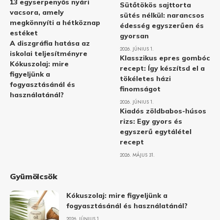
13 egyserpenyős nyári
Sütőtökös sajttorta
vacsora, amely
sütés nélkül: narancsos
megkönnyíti a hétköznap
édesség egyszerűen és
estéket
gyorsan
A diszgráfia hatása az
2026. JÚNIUS 1.
iskolai teljesítményre
Klasszikus epres gombóc
Kókuszolaj: mire
recept: Így készítsd el a
figyeljünk a
tökéletes házi
fogyasztásánál és
finomságot
használatánál?
2026. JÚNIUS 1.
Kiadós zöldbabos-húsos
rizs: Egy gyors és
egyszerű egytálétel
recept
2026. MÁJUS 31.
Gyümölcsök
Kókuszolaj: mire figyeljünk a
fogyasztásánál és használatánál?
2026. JÚNIUS 1.