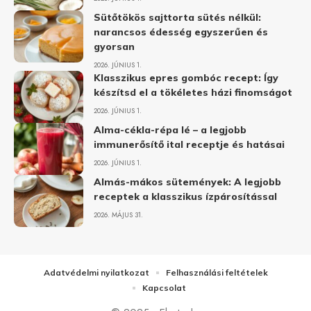
Sütőtökös sajttorta sütés nélkül:
narancsos édesség egyszerűen és
gyorsan
2026. JÚNIUS 1.
Klasszikus epres gombóc recept: Így
készítsd el a tökéletes házi finomságot
2026. JÚNIUS 1.
Alma-cékla-répa lé – a legjobb
immunerősítő ital receptje és hatásai
2026. JÚNIUS 1.
Almás-mákos sütemények: A legjobb
receptek a klasszikus ízpárosítással
2026. MÁJUS 31.
Adatvédelmi nyilatkozat
Felhasználási feltételek
Kapcsolat