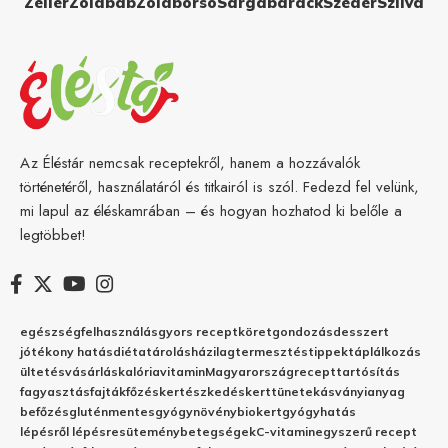
Zeller
Zöldbab
Zöldborsó
Sárgabarack
Szeder
Szilva
Az Éléstár nemcsak receptekről, hanem a hozzávalók
történetéről, használatáról és titkairól is szól. Fedezd fel velünk,
mi lapul az éléskamrában – és hogyan hozhatod ki belőle a
legtöbbet!
egészség
felhasználás
gyors recept
köret
gondozás
desszert
jótékony hatás
diéta
tárolás
házilag
termesztés
tippek
táplálkozás
ültetés
vásárlás
kalória
vitamin
Magyarország
recept
tartósítás
fagyasztás
fajták
főzés
kertészkedés
kert
tünetek
ásványianyag
befőzés
gluténmentes
gyógynövény
biokert
gyógyhatás
lépésről lépésre
sütemény
betegségek
C-vitamin
egyszerű recept