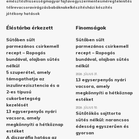
emésztés
frissesség
magyar fajta
vegyszermentes
méregtelenítés
télire
vacsora
virágzás
babáknak
elkészítés
házi készítés
jótékony hatások
Éléstárba érkezett
Finomságok
Sütőben sült
Sütőben sült
parmezános csirkemell
parmezános csirkemell
recept – Ropogós
recept – Ropogós
bundával, olajban sütés
bundával, olajban sütés
nélkül
nélkül
5 szuperétel, amely
2026. JÚLIUS 31.
támogathatja az
13 egyserpenyős nyári
inzulinrezisztencia és a
vacsora, amely
2-es típusú
megkönnyíti a hétköznap
cukorbetegség
estéket
kezelését
2026. JÚLIUS 10.
13 egyserpenyős nyári
Sütőtökös sajttorta
vacsora, amely
sütés nélkül: narancsos
megkönnyíti a hétköznap
édesség egyszerűen és
estéket
gyorsan
A diszgráfia hatása az