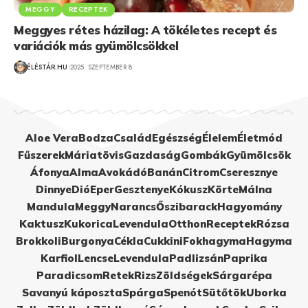
MEGGY
RECEPTEK
Meggyes rétes házilag: A tökéletes recept és
variációk más gyümölcsökkel
ÉLÉSTÁR.HU
2025. SZEPTEMBER 8.
Aloe Vera
Bodza
Család
Egészség
Élelem
Életmód
Fűszerek
Máriatövis
Gazdaság
Gombák
Gyümölcsök
Áfonya
Alma
Avokádó
Banán
Citrom
Cseresznye
Dinnye
Dió
Eper
Gesztenye
Kókusz
Körte
Málna
Mandula
Meggy
Narancs
Őszibarack
Hagyomány
Kaktusz
Kukorica
Levendula
Otthon
Receptek
Rózsa
Brokkoli
Burgonya
Cékla
Cukkini
Fokhagyma
Hagyma
Karfiol
Lencse
Levendula
Padlizsán
Paprika
Paradicsom
Retek
Rizs
Zöldségek
Sárgarépa
Savanyú káposzta
Spárga
Spenót
Sütőtök
Uborka