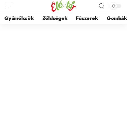
Gyümölcsök
Zöldségek
Fűszerek
Gombá