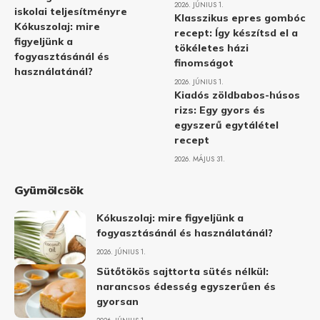
2026. JÚNIUS 1.
iskolai teljesítményre
Klasszikus epres gombóc
Kókuszolaj: mire
recept: Így készítsd el a
figyeljünk a
tökéletes házi
fogyasztásánál és
finomságot
használatánál?
2026. JÚNIUS 1.
Kiadós zöldbabos-húsos
rizs: Egy gyors és
egyszerű egytálétel
recept
2026. MÁJUS 31.
Gyümölcsök
Kókuszolaj: mire figyeljünk a
fogyasztásánál és használatánál?
2026. JÚNIUS 1.
Sütőtökös sajttorta sütés nélkül:
narancsos édesség egyszerűen és
gyorsan