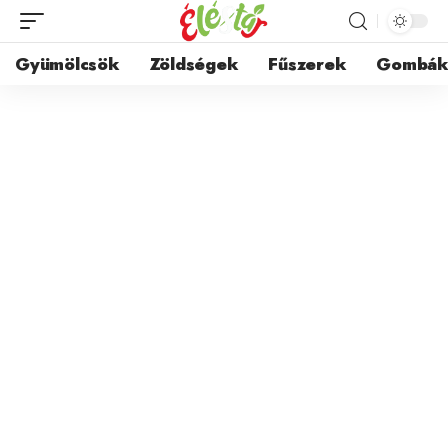
Gyümölcsök
Zöldségek
Fűszerek
Gombá