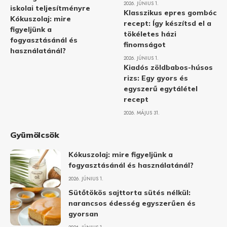
2026. JÚNIUS 1.
iskolai teljesítményre
Klasszikus epres gombóc
Kókuszolaj: mire
recept: Így készítsd el a
figyeljünk a
tökéletes házi
fogyasztásánál és
finomságot
használatánál?
2026. JÚNIUS 1.
Kiadós zöldbabos-húsos
rizs: Egy gyors és
egyszerű egytálétel
recept
2026. MÁJUS 31.
Gyümölcsök
Kókuszolaj: mire figyeljünk a
fogyasztásánál és használatánál?
2026. JÚNIUS 1.
Sütőtökös sajttorta sütés nélkül:
narancsos édesség egyszerűen és
gyorsan