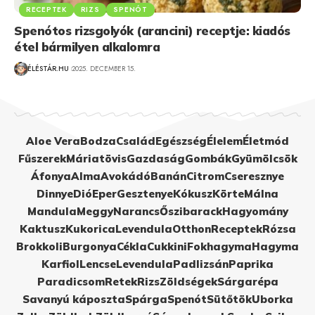
RECEPTEK
RIZS
SPENÓT
Spenótos rizsgolyók (arancini) receptje: kiadós
étel bármilyen alkalomra
ÉLÉSTÁR.HU
2025. DECEMBER 15.
Aloe Vera
Bodza
Család
Egészség
Élelem
Életmód
Fűszerek
Máriatövis
Gazdaság
Gombák
Gyümölcsök
Áfonya
Alma
Avokádó
Banán
Citrom
Cseresznye
Dinnye
Dió
Eper
Gesztenye
Kókusz
Körte
Málna
Mandula
Meggy
Narancs
Őszibarack
Hagyomány
Kaktusz
Kukorica
Levendula
Otthon
Receptek
Rózsa
Brokkoli
Burgonya
Cékla
Cukkini
Fokhagyma
Hagyma
Karfiol
Lencse
Levendula
Padlizsán
Paprika
Paradicsom
Retek
Rizs
Zöldségek
Sárgarépa
Savanyú káposzta
Spárga
Spenót
Sütőtök
Uborka