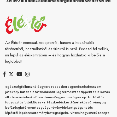
Zeller
Zöldbab
Zöldborsó
Sárgabarack
Szeder
Szilva
Az Éléstár nemcsak receptekről, hanem a hozzávalók
történetéről, használatáról és titkairól is szól. Fedezd fel velünk,
mi lapul az éléskamrában – és hogyan hozhatod ki belőle a
legtöbbet!
egészség
felhasználás
gyors recept
köret
gondozás
desszert
jótékony hatás
diéta
tárolás
házilag
termesztés
tippek
táplálkozás
ültetés
vásárlás
kalória
vitamin
Magyarország
recept
tartósítás
fagyasztás
fajták
főzés
kertészkedés
kert
tünetek
ásványianyag
befőzés
gluténmentes
gyógynövény
biokert
gyógyhatás
lépésről lépésre
sütemény
betegségek
C-vitamin
egyszerű recept