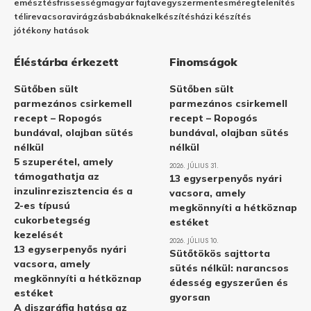
emésztés
frissesség
magyar fajta
vegyszermentes
méregtelenítés
télire
vacsora
virágzás
babáknak
elkészítés
házi készítés
jótékony hatások
Éléstárba érkezett
Finomságok
Sütőben sült
Sütőben sült
parmezános csirkemell
parmezános csirkemell
recept – Ropogós
recept – Ropogós
bundával, olajban sütés
bundával, olajban sütés
nélkül
nélkül
5 szuperétel, amely
2026. JÚLIUS 31.
támogathatja az
13 egyserpenyős nyári
inzulinrezisztencia és a
vacsora, amely
2-es típusú
megkönnyíti a hétköznap
cukorbetegség
estéket
kezelését
2026. JÚLIUS 10.
13 egyserpenyős nyári
Sütőtökös sajttorta
vacsora, amely
sütés nélkül: narancsos
megkönnyíti a hétköznap
édesség egyszerűen és
estéket
gyorsan
A diszgráfia hatása az