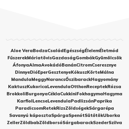
Aloe Vera
Bodza
Család
Egészség
Élelem
Életmód
Fűszerek
Máriatövis
Gazdaság
Gombák
Gyümölcsök
Áfonya
Alma
Avokádó
Banán
Citrom
Cseresznye
Dinnye
Dió
Eper
Gesztenye
Kókusz
Körte
Málna
Mandula
Meggy
Narancs
Őszibarack
Hagyomány
Kaktusz
Kukorica
Levendula
Otthon
Receptek
Rózsa
Brokkoli
Burgonya
Cékla
Cukkini
Fokhagyma
Hagyma
Karfiol
Lencse
Levendula
Padlizsán
Paprika
Paradicsom
Retek
Rizs
Zöldségek
Sárgarépa
Savanyú káposzta
Spárga
Spenót
Sütőtök
Uborka
Zeller
Zöldbab
Zöldborsó
Sárgabarack
Szeder
Szilva