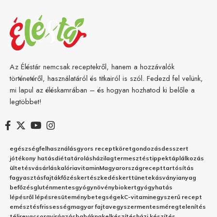
Az Éléstár nemcsak receptekről, hanem a hozzávalók
történetéről, használatáról és titkairól is szól. Fedezd fel velünk,
mi lapul az éléskamrában – és hogyan hozhatod ki belőle a
legtöbbet!
egészség
felhasználás
gyors recept
köret
gondozás
desszert
jótékony hatás
diéta
tárolás
házilag
termesztés
tippek
táplálkozás
ültetés
vásárlás
kalória
vitamin
Magyarország
recept
tartósítás
fagyasztás
fajták
főzés
kertészkedés
kert
tünetek
ásványianyag
befőzés
gluténmentes
gyógynövény
biokert
gyógyhatás
lépésről lépésre
sütemény
betegségek
C-vitamin
egyszerű recept
emésztés
frissesség
magyar fajta
vegyszermentes
méregtelenítés
télire
vacsora
virágzás
babáknak
elkészítés
házi készítés