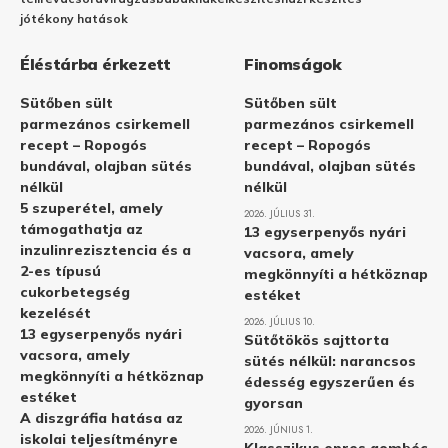
jótékony hatások
Éléstárba érkezett
Finomságok
Sütőben sült
Sütőben sült
parmezános csirkemell
parmezános csirkemell
recept – Ropogós
recept – Ropogós
bundával, olajban sütés
bundával, olajban sütés
nélkül
nélkül
5 szuperétel, amely
2026. JÚLIUS 31.
támogathatja az
13 egyserpenyős nyári
inzulinrezisztencia és a
vacsora, amely
2-es típusú
megkönnyíti a hétköznap
cukorbetegség
estéket
kezelését
2026. JÚLIUS 10.
13 egyserpenyős nyári
Sütőtökös sajttorta
vacsora, amely
sütés nélkül: narancsos
megkönnyíti a hétköznap
édesség egyszerűen és
estéket
gyorsan
A diszgráfia hatása az
2026. JÚNIUS 1.
iskolai teljesítményre