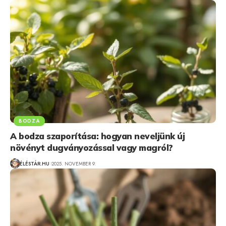
BODZA
A bodza szaporítása: hogyan neveljünk új
növényt dugványozással vagy magról?
ÉLÉSTÁR.HU
2025. NOVEMBER 9.