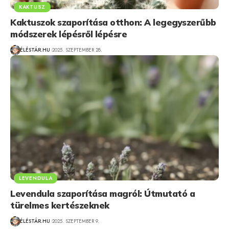
KAKTUSZ
Kaktuszok szaporítása otthon: A legegyszerűbb
módszerek lépésről lépésre
ÉLÉSTÁR.HU
2025. SZEPTEMBER 28.
LEVENDULA
Levendula szaporítása magról: Útmutató a
türelmes kertészeknek
ÉLÉSTÁR.HU
2025. SZEPTEMBER 9.