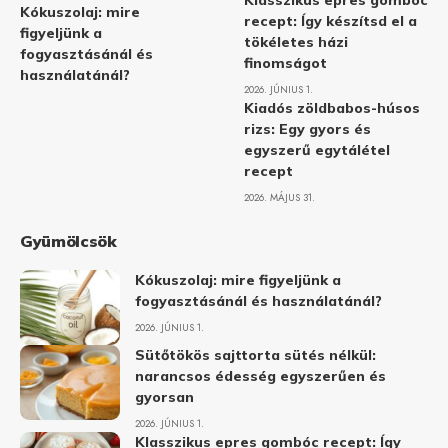
Klasszikus epres gombóc
Kókuszolaj: mire
recept: Így készítsd el a
figyeljünk a
tökéletes házi
fogyasztásánál és
finomságot
használatánál?
2026. JÚNIUS 1.
Kiadós zöldbabos-húsos
rizs: Egy gyors és
egyszerű egytálétel
recept
2026. MÁJUS 31.
Gyümölcsök
Kókuszolaj: mire figyeljünk a
fogyasztásánál és használatánál?
2026. JÚNIUS 1.
Sütőtökös sajttorta sütés nélkül:
narancsos édesség egyszerűen és
gyorsan
2026. JÚNIUS 1.
Klasszikus epres gombóc recept: Így