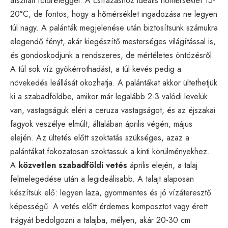
átszitált földréteggel. A csírázáshoz ideális hőmérséklet 15-
20°C, de fontos, hogy a hőmérséklet ingadozása ne legyen
túl nagy. A palánták megjelenése után biztosítsunk számukra
elegendő fényt, akár kiegészítő mesterséges világítással is,
és gondoskodjunk a rendszeres, de mértéletes öntözésről.
A túl sok víz gyökérrothadást, a túl kevés pedig a
növekedés leállását okozhatja. A palántákat akkor ültethetjük
ki a szabadföldbe, amikor már legalább 2-3 valódi levelük
van, vastagságuk eléri a ceruza vastagságot, és az éjszakai
fagyok veszélye elmúlt, általában április végén, május
elején. Az ültetés előtt szoktatás szükséges, azaz a
palántákat fokozatosan szoktassuk a kinti körülményekhez.
A
közvetlen szabadföldi vetés
április elején, a talaj
felmelegedése után a legideálisabb. A talajt alaposan
készítsük elő: legyen laza, gyommentes és jó vízáteresztő
képességű. A vetés előtt érdemes komposztot vagy érett
trágyát bedolgozni a talajba, mélyen, akár 20-30 cm