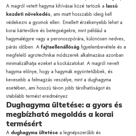
A magról vetett hagyma kihívásai közé tartozik a
lassú
kezdeti növekedés
, ami miatt hosszabb ideig kell
védekezni a gyomok ellen. Emellett érzékenyebb lehet a
korai kártevőkre és betegségekre, mint például a
hagymalégyre vagy a peronoszpórára, különösen nedves,
párás időben. A
fajtaellenállóság
figyelembevétele és a
megfelelő agrotechnikai módszerek alkalmazása azonban
minimalizálhatja ezeket a kockázatokat. A magról nevelt
hagyma előnye, hogy a hagymák egyöntetűbbek, és
kevesebb a felmagzás veszélye, mint a dughagyma
esetében, ami hosszú távon jobb tárolhatóságot és
stabilabb termést eredményez.
Dughagyma ültetése: a gyors és
megbízható megoldás a korai
termésért
A
dughagyma ültetése
a legnépszerűbb és