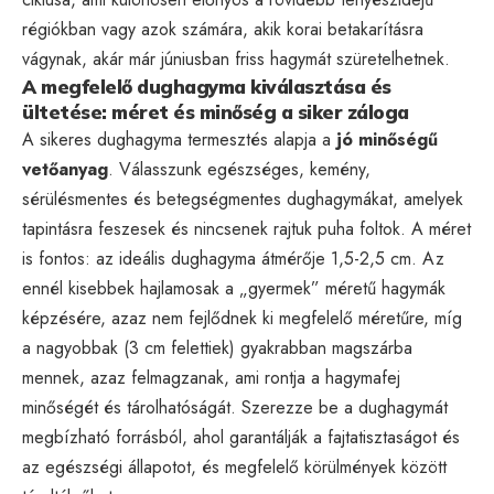
régiókban vagy azok számára, akik korai betakarításra
vágynak, akár már júniusban friss hagymát szüretelhetnek.
A megfelelő dughagyma kiválasztása és
ültetése: méret és minőség a siker záloga
A sikeres dughagyma termesztés alapja a
jó minőségű
vetőanyag
. Válasszunk egészséges, kemény,
sérülésmentes és betegségmentes dughagymákat, amelyek
tapintásra feszesek és nincsenek rajtuk puha foltok. A méret
is fontos: az ideális dughagyma átmérője 1,5-2,5 cm. Az
ennél kisebbek hajlamosak a „gyermek” méretű hagymák
képzésére, azaz nem fejlődnek ki megfelelő méretűre, míg
a nagyobbak (3 cm felettiek) gyakrabban magszárba
mennek, azaz felmagzanak, ami rontja a hagymafej
minőségét és tárolhatóságát. Szerezze be a dughagymát
megbízható forrásból, ahol garantálják a fajtatisztaságot és
az egészségi állapotot, és megfelelő körülmények között