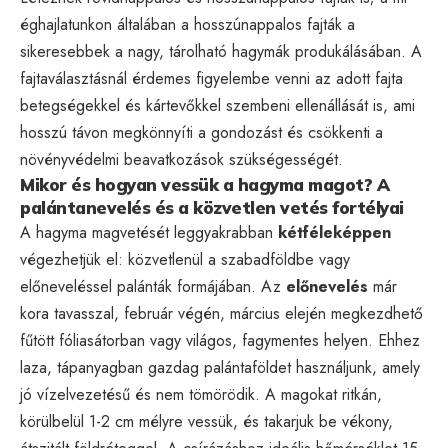
éghajlatunkon általában a hosszúnappalos fajták a
sikeresebbek a nagy, tárolható hagymák produkálásában. A
fajtaválasztásnál érdemes figyelembe venni az adott fajta
betegségekkel és kártevőkkel szembeni ellenállását is, ami
hosszú távon megkönnyíti a gondozást és csökkenti a
növényvédelmi beavatkozások szükségességét.
Mikor és hogyan vessük a hagyma magot? A
palántanevelés és a közvetlen vetés fortélyai
A hagyma magvetését leggyakrabban
kétféleképpen
végezhetjük el: közvetlenül a szabadföldbe vagy
előneveléssel palánták formájában. Az
előnevelés
már
kora tavasszal, február végén, március elején megkezdhető
fűtött fóliasátorban vagy világos, fagymentes helyen. Ehhez
laza, tápanyagban gazdag palántaföldet használjunk, amely
jó vízelvezetésű és nem tömörödik. A magokat ritkán,
körülbelül 1-2 cm mélyre vessük, és takarjuk be vékony,