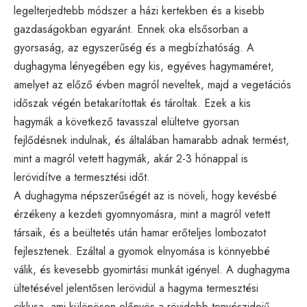
legelterjedtebb módszer a házi kertekben és a kisebb
gazdaságokban egyaránt. Ennek oka elsősorban a
gyorsaság, az egyszerűség és a megbízhatóság. A
dughagyma lényegében egy kis, egyéves hagymaméret,
amelyet az előző évben magról neveltek, majd a vegetációs
időszak végén betakarítottak és tároltak. Ezek a kis
hagymák a következő tavasszal elültetve gyorsan
fejlődésnek indulnak, és általában hamarabb adnak termést,
mint a magról vetett hagymák, akár 2-3 hónappal is
lerövidítve a termesztési időt.
A dughagyma népszerűségét az is növeli, hogy kevésbé
érzékeny a kezdeti gyomnyomásra, mint a magról vetett
társaik, és a beültetés után hamar erőteljes lombozatot
fejlesztenek. Ezáltal a gyomok elnyomása is könnyebbé
válik, és kevesebb gyomirtási munkát igényel. A dughagyma
ültetésével jelentősen lerövidül a hagyma termesztési
ciklusa, ami különösen előnyös a rövidebb tenyészidejű