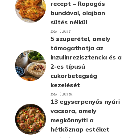
recept – Ropogós
bundával, olajban
sütés nélkül
2026. JÚLIUS 31.
5 szuperétel, amely
támogathatja az
inzulinrezisztencia és a
2-es típusú
cukorbetegség
kezelését
2026. JÚLIUS 28.
13 egyserpenyős nyári
vacsora, amely
megkönnyíti a
hétköznap estéket