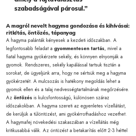
szabadságával párosul.”
A magról nevelt hagyma gondozása és kihívásai:
ritkítás, öntözés, tápanyag
A hagyma palánták kényesek a kezdeti időszakban. A
legfontosabb feladat a
gyommentesen tartás
, mivel a
fiatal hagyma gyökérzete sekély, és könnyen elnyomják a
gyomok. Rendszeres, sekély kapálással tartsuk tisztán a
sorokat, de ügyeljünk arra, hogy ne sértsük meg a hagyma
gyökérzetét. A mulcsozás is hatékony megoldás lehet a
gyomok ellen és a talaj nedvességtartalmának megőrzésére.
Az
öntözés
is kulcsfontosságú, különösen száraz
időszakokban. A hagyma szereti az egyenletes vízellátást,
de kerüljük a túlöntözést, ami gyökérrothadáshoz vezethet.
A hagymafej növekedési szakaszában a vízellátás még
kritikusabbá válik. Az öntözést a betakarítás előtt 2-3 héttel