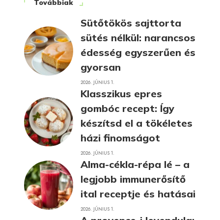
Továbbiak
Sütőtökös sajttorta
sütés nélkül: narancsos
édesség egyszerűen és
gyorsan
2026. JÚNIUS 1.
Klasszikus epres
gombóc recept: Így
készítsd el a tökéletes
házi finomságot
2026. JÚNIUS 1.
Alma-cékla-répa lé – a
legjobb immunerősítő
ital receptje és hatásai
2026. JÚNIUS 1.