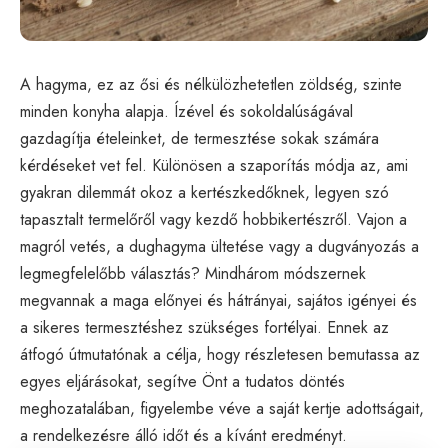
A hagyma, ez az ősi és nélkülözhetetlen zöldség, szinte
minden konyha alapja. Ízével és sokoldalúságával
gazdagítja ételeinket, de termesztése sokak számára
kérdéseket vet fel. Különösen a szaporítás módja az, ami
gyakran dilemmát okoz a kertészkedőknek, legyen szó
tapasztalt termelőről vagy kezdő hobbikertészről. Vajon a
magról vetés, a dughagyma ültetése vagy a dugványozás a
legmegfelelőbb választás? Mindhárom módszernek
megvannak a maga előnyei és hátrányai, sajátos igényei és
a sikeres termesztéshez szükséges fortélyai. Ennek az
átfogó útmutatónak a célja, hogy részletesen bemutassa az
egyes eljárásokat, segítve Önt a tudatos döntés
meghozatalában, figyelembe véve a saját kertje adottságait,
a rendelkezésre álló időt és a kívánt eredményt.