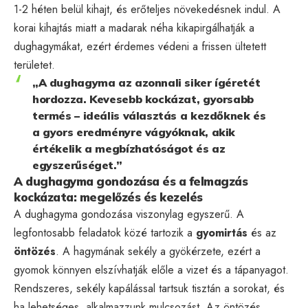
1-2 héten belül kihajt, és erőteljes növekedésnek indul. A
korai kihajtás miatt a madarak néha kikapirgálhatják a
dughagymákat, ezért érdemes védeni a frissen ültetett
területet.
„A dughagyma az azonnali siker ígéretét
hordozza. Kevesebb kockázat, gyorsabb
termés – ideális választás a kezdőknek és
a gyors eredményre vágyóknak, akik
értékelik a megbízhatóságot és az
egyszerűséget.”
A dughagyma gondozása és a felmagzás
kockázata: megelőzés és kezelés
A dughagyma gondozása viszonylag egyszerű. A
legfontosabb feladatok közé tartozik a
gyomirtás
és az
öntözés
. A hagymának sekély a gyökérzete, ezért a
gyomok könnyen elszívhatják előle a vizet és a tápanyagot.
Rendszeres, sekély kapálással tartsuk tisztán a sorokat, és
ha lehetséges, alkalmazzunk mulcsozást. Az öntözés