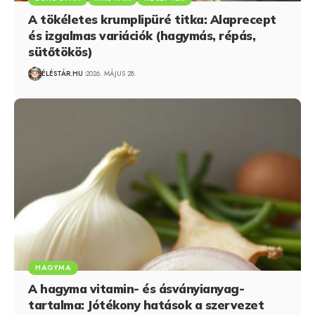
A tökéletes krumplipüré titka: Alaprecept
és izgalmas variációk (hagymás, répás,
sütőtökös)
ÉLÉSTÁR.HU
2026. MÁJUS 28.
HAGYMA
A hagyma vitamin- és ásványianyag-
tartalma: Jótékony hatások a szervezet