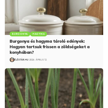
BURGONYA
HAGYMA
Burgonya és hagyma tároló edények:
Hogyan tartsuk frissen a zöldségeket a
konyhában?
ÉLÉSTÁR.HU
2026. ÁPRILIS 12.