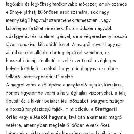
legősibb és legköltséghatékonyabb módszer, amely számos
előnnyel járhat, különösen azok számára, akik nagy
mennyiségű hagymát szeretnének termeszteni, vagy
különleges fajtákat keresnek. Ez a módszer nagyobb
odafigyelést és türelmet igényel, de a végeredmény hosszú
távon rendkívül kifizetődő lehet. A magról nevelt hagyma
általában ellenállóbb a betegségekkel szemben, és
hosszabb ideig tárolható, mivel közvetlenül a végleges
helyén fejlődik ki, anélkül, hogy a dughagyma esetében
fellépő „stresszperiódust” átélné.
A magról vetés első lépése a megfelelő fajta kiválasztása.
Fontos figyelembe venni a helyi éghajlati viszonyokat, a talaj
típusát és a kívánt betakarítási időszakot. Magyarországon
a hosszú tenyészidejű fajták, mint például a
Stuttgarti
óriás
vagy a
Makói hagyma
, kiválóan alkalmasak magról
vetésre, amennyiben megfelelő időben elvetik őket.
Léteznek rövidnappalos és hosszúnappalos fajták is; a mi