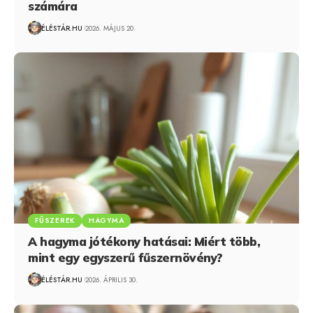
számára
ÉLÉSTÁR.HU
2026. MÁJUS 20.
FŰSZEREK
HAGYMA
A hagyma jótékony hatásai: Miért több,
mint egy egyszerű fűszernövény?
ÉLÉSTÁR.HU
2026. ÁPRILIS 30.