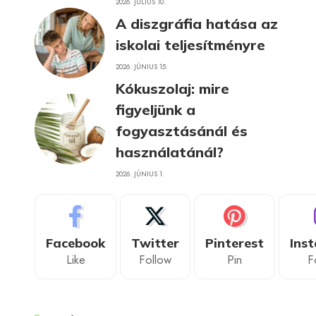
2026. JÚLIUS 10.
A diszgráfia hatása az
iskolai teljesítményre
2026. JÚNIUS 15.
Kókuszolaj: mire
figyeljünk a
fogyasztásánál és
használatánál?
2026. JÚNIUS 1.
Facebook
Twitter
Pinterest
Ins
Like
Follow
Pin
F