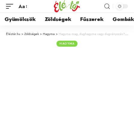
Aa
Gyümölcsök
Zöldségek
Fűszerek
Gombá
Éléstár.hu
>
Zöldségek
>
Hagyma
>
Hagyma mag, dughagyma vagy dugványozás? Útmutató a hagyma szaporításához
HAGYMA