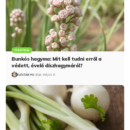
HAGYMA
Bunkós hagyma: Mit kell tudni erről a
védett, évelő díszhagymáról?
ÉLÉSTÁR.HU
2026. MÁJUS 31.