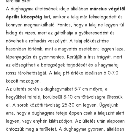
tárolták őket.
A dughagyma ültetésének ideje általában
március végétől
április közepéig
tart, amikor a talaj már felmelegedett és
könnyen megmunkálható. Fontos, hogy a talaj ne legyen túl
hideg és vizes, mert az gátolhatja a gyökeresedést és
növelheti a rothadás veszélyét. A talaj előkészítése
hasonlóan történik, mint a magvetés esetében: legyen laza,
tápanyagdús és gyommentes. Kerüljük a friss trágyát, mert
az elősegítheti a betegségek terjedését és a hagymafej
rossz tárolhatóságát. A talaj pH-értéke ideálisan 6.0-7.0
között mozogjon.
Az ültetés során a dughagymákat 5-7 cm mélyre, a
hegyükkel felfelé, körülbelül 8-10 cm tőtávolságra ültessük
el. A sorok közötti távolság 25-30 cm legyen. Ügyeljünk
arra, hogy a dughagyma teteje éppen csak a talajszint alatt
legyen, vagy enyhén kilátszódjon. Az ültetés után alaposan
öntözzük meg a területet. A dughagyma gyorsan, általában