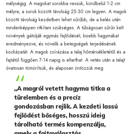
mélységig. A magokat sorokba vessük, körülbelül 1-2 cm
mélyre, a sorok közötti távolság 25-30 cm legyen. A magok
közötti távolság kezdetben lehet sűrűbb, de a kelés után
mindenképpen ritkítani szükséges. A túlságosan sűrűn kelt
növények gátolják egymás fejlődését, kisebb hagymákat
eredményezve, és növelik a betegségek terjedésének
kockázatát. A magok csírázása a talaj hőmérsékletétől és a
fajtától függően 7-14 napig is eltarthat. A vetés után a talajt
óvatosan tömörítsük, és alaposan öntözzük meg.
„A magról vetett hagyma titka a
türelemben és a precíz
gondozásban rejlik. A kezdeti lassú
fejlődést bőséges, hosszú ideig
tárolható termés kompenzálja,
amely a fajtaválasztás