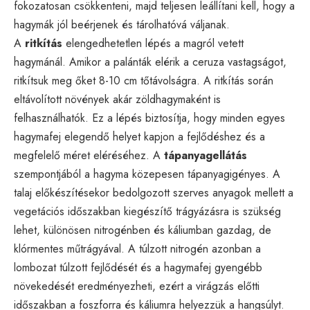
fokozatosan csökkenteni, majd teljesen leállítani kell, hogy a
hagymák jól beérjenek és tárolhatóvá váljanak.
A
ritkítás
elengedhetetlen lépés a magról vetett
hagymánál. Amikor a palánták elérik a ceruza vastagságot,
ritkítsuk meg őket 8-10 cm tőtávolságra. A ritkítás során
eltávolított növények akár zöldhagymaként is
felhasználhatók. Ez a lépés biztosítja, hogy minden egyes
hagymafej elegendő helyet kapjon a fejlődéshez és a
megfelelő méret eléréséhez. A
tápanyagellátás
szempontjából a hagyma közepesen tápanyagigényes. A
talaj előkészítésekor bedolgozott szerves anyagok mellett a
vegetációs időszakban kiegészítő trágyázásra is szükség
lehet, különösen nitrogénben és káliumban gazdag, de
klórmentes műtrágyával. A túlzott nitrogén azonban a
lombozat túlzott fejlődését és a hagymafej gyengébb
növekedését eredményezheti, ezért a virágzás előtti
időszakban a foszforra és káliumra helyezzük a hangsúlyt.