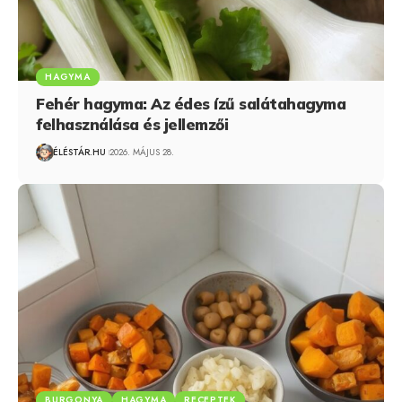
HAGYMA
Fehér hagyma: Az édes ízű salátahagyma
felhasználása és jellemzői
ÉLÉSTÁR.HU
2026. MÁJUS 28.
BURGONYA
HAGYMA
RECEPTEK