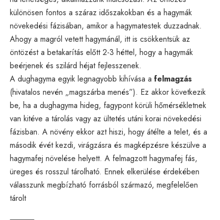
különösen fontos a száraz időszakokban és a hagymák
növekedési fázisában, amikor a hagymatestek duzzadnak.
Ahogy a magról vetett hagymánál, itt is csökkentsük az
öntözést a betakarítás előtt 2-3 héttel, hogy a hagymák
beérjenek és szilárd héjat fejlesszenek.
A dughagyma egyik legnagyobb kihívása a
felmagzás
(hivatalos nevén „magszárba menés”). Ez akkor következik
be, ha a dughagyma hideg, fagypont körüli hőmérsékletnek
van kitéve a tárolás vagy az ültetés utáni korai növekedési
fázisban. A növény ekkor azt hiszi, hogy átélte a telet, és a
második évét kezdi, virágzásra és magképzésre készülve a
hagymafej növelése helyett. A felmagzott hagymafej fás,
üreges és rosszul tárolható. Ennek elkerülése érdekében
válasszunk megbízható forrásból származó, megfelelően
tárolt