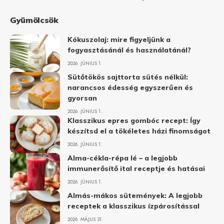
Gyümölcsök
Kókuszolaj: mire figyeljünk a
fogyasztásánál és használatánál?
2026. JÚNIUS 1.
Sütőtökös sajttorta sütés nélkül:
narancsos édesség egyszerűen és
gyorsan
2026. JÚNIUS 1.
Klasszikus epres gombóc recept: Így
készítsd el a tökéletes házi finomságot
2026. JÚNIUS 1.
Alma-cékla-répa lé – a legjobb
immunerősítő ital receptje és hatásai
2026. JÚNIUS 1.
Almás-mákos sütemények: A legjobb
receptek a klasszikus ízpárosítással
2026. MÁJUS 31.