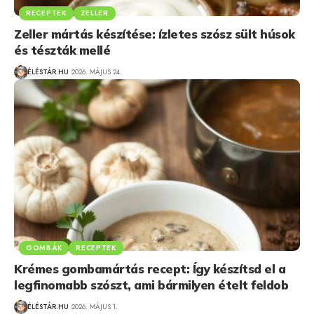
RECEPTEK
ZELLER
Zeller mártás készítése: ízletes szósz sült húsok
és tészták mellé
ÉLÉSTÁR.HU
2026. MÁJUS 24.
GOMBÁK
RECEPTEK
Krémes gombamártás recept: Így készítsd el a
legfinomabb szószt, ami bármilyen ételt feldob
ÉLÉSTÁR.HU
2026. MÁJUS 1.