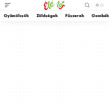
Gyümölcsök
Zöldségek
Fűszerek
Gombá