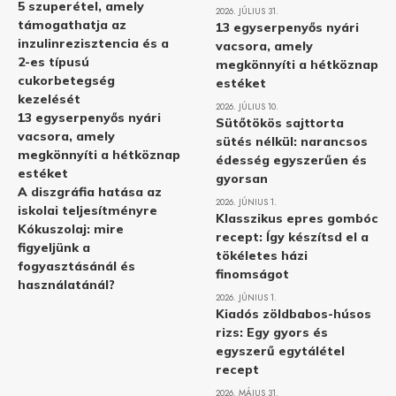
5 szuperétel, amely
2026. JÚLIUS 31.
támogathatja az
13 egyserpenyős nyári
inzulinrezisztencia és a
vacsora, amely
2-es típusú
megkönnyíti a hétköznap
cukorbetegség
estéket
kezelését
2026. JÚLIUS 10.
13 egyserpenyős nyári
Sütőtökös sajttorta
vacsora, amely
sütés nélkül: narancsos
megkönnyíti a hétköznap
édesség egyszerűen és
estéket
gyorsan
A diszgráfia hatása az
2026. JÚNIUS 1.
iskolai teljesítményre
Klasszikus epres gombóc
Kókuszolaj: mire
recept: Így készítsd el a
figyeljünk a
tökéletes házi
fogyasztásánál és
finomságot
használatánál?
2026. JÚNIUS 1.
Kiadós zöldbabos-húsos
rizs: Egy gyors és
egyszerű egytálétel
recept
2026. MÁJUS 31.