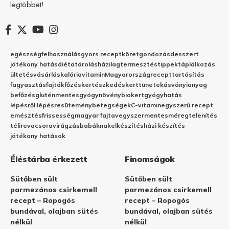
legtöbbet!
egészség
felhasználás
gyors recept
köret
gondozás
desszert
jótékony hatás
diéta
tárolás
házilag
termesztés
tippek
táplálkozás
ültetés
vásárlás
kalória
vitamin
Magyarország
recept
tartósítás
fagyasztás
fajták
főzés
kertészkedés
kert
tünetek
ásványianyag
befőzés
gluténmentes
gyógynövény
biokert
gyógyhatás
lépésről lépésre
sütemény
betegségek
C-vitamin
egyszerű recept
emésztés
frissesség
magyar fajta
vegyszermentes
méregtelenítés
télire
vacsora
virágzás
babáknak
elkészítés
házi készítés
jótékony hatások
Éléstárba érkezett
Finomságok
Sütőben sült
Sütőben sült
parmezános csirkemell
parmezános csirkemell
recept – Ropogós
recept – Ropogós
bundával, olajban sütés
bundával, olajban sütés
nélkül
nélkül