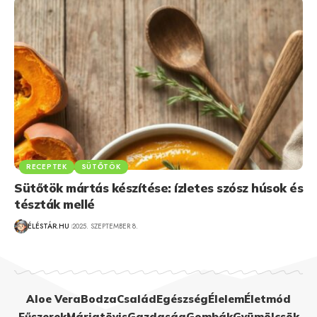
RECEPTEK
SÜTŐTÖK
Sütőtök mártás készítése: ízletes szósz húsok és
tészták mellé
ÉLÉSTÁR.HU
2025. SZEPTEMBER 8.
Aloe Vera
Bodza
Család
Egészség
Élelem
Életmód
Fűszerek
Máriatövis
Gazdaság
Gombák
Gyümölcsök