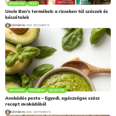
RECEPTEK
RIZS
Uncle Ben’s termékek: a rizseken túl szószok és
készételek
ÉLÉSTÁR.HU
2025. DECEMBER 15.
AVOKÁDÓ
FŰSZEREK
RECEPTEK
Avokádós pesto – Egyedi, egészséges szósz
recept avokádóból
ÉLÉSTÁR.HU
2025. SZEPTEMBER 10.