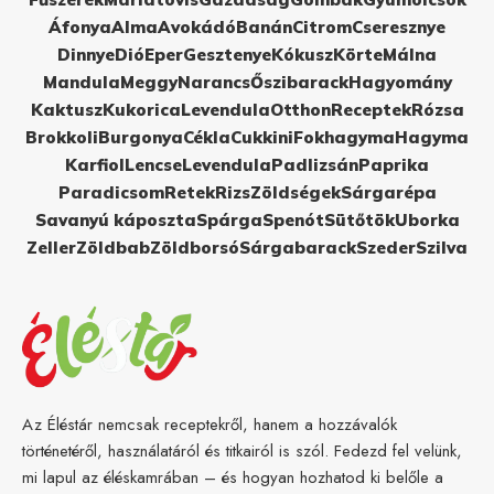
Áfonya
Alma
Avokádó
Banán
Citrom
Cseresznye
Dinnye
Dió
Eper
Gesztenye
Kókusz
Körte
Málna
Mandula
Meggy
Narancs
Őszibarack
Hagyomány
Kaktusz
Kukorica
Levendula
Otthon
Receptek
Rózsa
Brokkoli
Burgonya
Cékla
Cukkini
Fokhagyma
Hagyma
Karfiol
Lencse
Levendula
Padlizsán
Paprika
Paradicsom
Retek
Rizs
Zöldségek
Sárgarépa
Savanyú káposzta
Spárga
Spenót
Sütőtök
Uborka
Zeller
Zöldbab
Zöldborsó
Sárgabarack
Szeder
Szilva
Az Éléstár nemcsak receptekről, hanem a hozzávalók
történetéről, használatáról és titkairól is szól. Fedezd fel velünk,
mi lapul az éléskamrában – és hogyan hozhatod ki belőle a