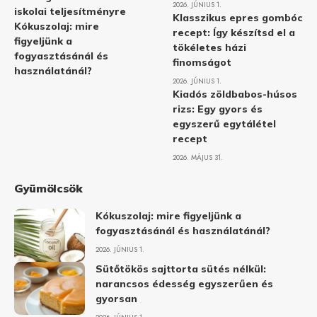
2026. JÚNIUS 1.
iskolai teljesítményre
Klasszikus epres gombóc
Kókuszolaj: mire
recept: Így készítsd el a
figyeljünk a
tökéletes házi
fogyasztásánál és
finomságot
használatánál?
2026. JÚNIUS 1.
Kiadós zöldbabos-húsos
rizs: Egy gyors és
egyszerű egytálétel
recept
2026. MÁJUS 31.
Gyümölcsök
Kókuszolaj: mire figyeljünk a
fogyasztásánál és használatánál?
2026. JÚNIUS 1.
Sütőtökös sajttorta sütés nélkül:
narancsos édesség egyszerűen és
gyorsan