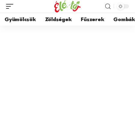
Gyümölcsök
Zöldségek
Fűszerek
Gombá