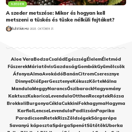
SZEDER
A szeder metszése: Mikor és hogyan kell
metszeni a tüskés és tüske nélküli fajtákat?
ÉLÉSTÁR.HU
2025. OKTÓBER 31.
Aloe Vera
Bodza
Család
Egészség
Élelem
Életmód
Fűszerek
Máriatövis
Gazdaság
Gombák
Gyümölcsök
Áfonya
Alma
Avokádó
Banán
Citrom
Cseresznye
Dinnye
Dió
Eper
Gesztenye
Kókusz
Körte
Málna
Mandula
Meggy
Narancs
Őszibarack
Hagyomány
Kaktusz
Kukorica
Levendula
Otthon
Receptek
Rózsa
Brokkoli
Burgonya
Cékla
Cukkini
Fokhagyma
Hagyma
Karfiol
Lencse
Levendula
Padlizsán
Paprika
Paradicsom
Retek
Rizs
Zöldségek
Sárgarépa
Savanyú káposzta
Spárga
Spenót
Sütőtök
Uborka