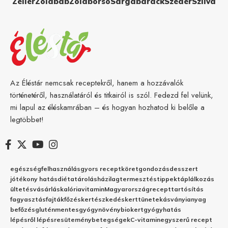
Zeller
Zöldbab
Zöldborsó
Sárgabarack
Szeder
Szilva
Az Éléstár nemcsak receptekről, hanem a hozzávalók
történetéről, használatáról és titkairól is szól. Fedezd fel velünk,
mi lapul az éléskamrában – és hogyan hozhatod ki belőle a
legtöbbet!
egészség
felhasználás
gyors recept
köret
gondozás
desszert
jótékony hatás
diéta
tárolás
házilag
termesztés
tippek
táplálkozás
ültetés
vásárlás
kalória
vitamin
Magyarország
recept
tartósítás
fagyasztás
fajták
főzés
kertészkedés
kert
tünetek
ásványianyag
befőzés
gluténmentes
gyógynövény
biokert
gyógyhatás
lépésről lépésre
sütemény
betegségek
C-vitamin
egyszerű recept