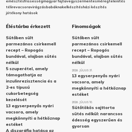
emésztés
frissesség
magyar fajta
vegyszermentes
méregtelenítés
télire
vacsora
virágzás
babáknak
elkészítés
házi készítés
jótékony hatások
Éléstárba érkezett
Finomságok
Sütőben sült
Sütőben sült
parmezános csirkemell
parmezános csirkemell
recept – Ropogós
recept – Ropogós
bundával, olajban sütés
bundával, olajban sütés
nélkül
nélkül
5 szuperétel, amely
2026. JÚLIUS 31.
támogathatja az
13 egyserpenyős nyári
inzulinrezisztencia és a
vacsora, amely
2-es típusú
megkönnyíti a hétköznap
cukorbetegség
estéket
kezelését
2026. JÚLIUS 10.
13 egyserpenyős nyári
Sütőtökös sajttorta
vacsora, amely
sütés nélkül: narancsos
megkönnyíti a hétköznap
édesség egyszerűen és
estéket
gyorsan
A diszgráfia hatása az