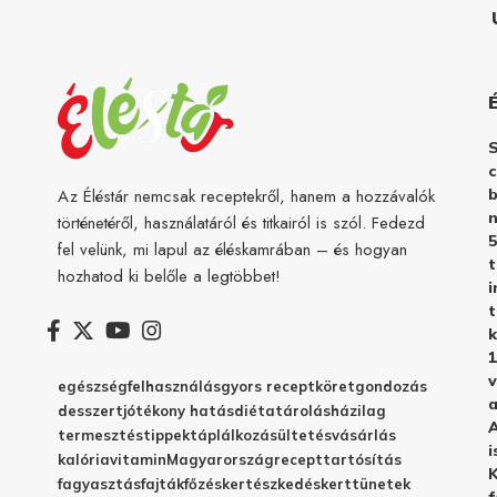
c
b
Az Éléstár nemcsak receptekről, hanem a hozzávalók
n
történetéről, használatáról és titkairól is szól. Fedezd
5
fel velünk, mi lapul az éléskamrában – és hogyan
hozhatod ki belőle a legtöbbet!
i
t
k
1
v
egészség
felhasználás
gyors recept
köret
gondozás
a
desszert
jótékony hatás
diéta
tárolás
házilag
A
termesztés
tippek
táplálkozás
ültetés
vásárlás
i
kalória
vitamin
Magyarország
recept
tartósítás
K
fagyasztás
fajták
főzés
kertészkedés
kert
tünetek
f