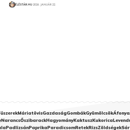
ÉLÉSTÁR.HU
2026. JANUÁR 22.
Fűszerek
Máriatövis
Gazdaság
Gombák
Gyümölcsök
Áfonya
y
Narancs
Őszibarack
Hagyomány
Kaktusz
Kukorica
Levend
ula
Padlizsán
Paprika
Paradicsom
Retek
Rizs
Zöldségek
Sár