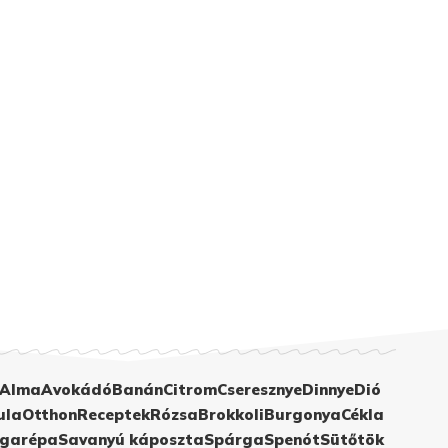
Alma
Avokádó
Banán
Citrom
Cseresznye
Dinnye
Dió
ula
Otthon
Receptek
Rózsa
Brokkoli
Burgonya
Cékla
garépa
Savanyú káposzta
Spárga
Spenót
Sütőtök