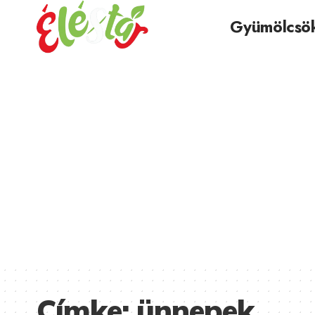
Gyümölcsö
Címke:
ünnepek