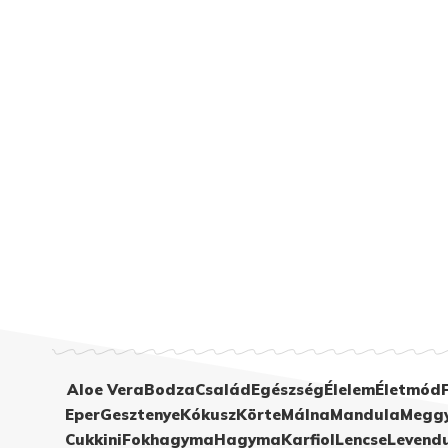
Aloe Vera
Bodza
Család
Egészség
Élelem
Életmód
Eper
Gesztenye
Kókusz
Körte
Málna
Mandula
Megg
Cukkini
Fokhagyma
Hagyma
Karfiol
Lencse
Levend