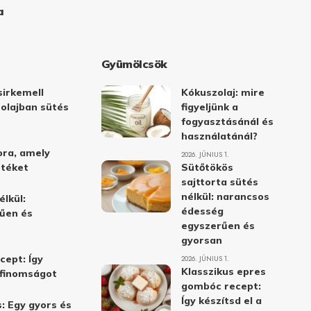
a
Gyümölcsök
irkemell
Kókuszolaj: mire
 olajban sütés
figyeljünk a
fogyasztásánál és
használatánál?
ora, amely
2026. JÚNIUS 1.
stéket
Sütőtökös
sajttorta sütés
nélkül: narancsos
élkül:
édesség
űen és
egyszerűen és
gyorsan
cept: Így
2026. JÚNIUS 1.
Klasszikus epres
i finomságot
gombóc recept:
Így készítsd el a
: Egy gyors és