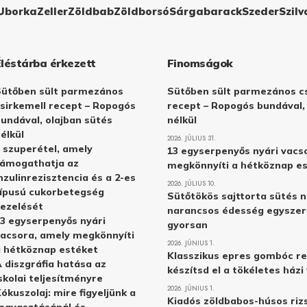
Uborka
Zeller
Zöldbab
Zöldborsó
Sárgabarack
Szeder
Szilv
Éléstárba érkezett
Finomságok
Sütőben sült parmezános
Sütőben sült parmezános cs
sirkemell recept – Ropogós
recept – Ropogós bundával,
undával, olajban sütés
nélkül
élkül
2026. JÚLIUS 31.
 szuperétel, amely
13 egyserpenyős nyári vacs
támogathatja az
megkönnyíti a hétköznap e
nzulinrezisztencia és a 2-es
2026. JÚLIUS 10.
ípusú cukorbetegség
Sütőtökös sajttorta sütés n
ezelését
narancsos édesség egyszer
3 egyserpenyős nyári
gyorsan
acsora, amely megkönnyíti
2026. JÚNIUS 1.
 hétköznap estéket
Klasszikus epres gombóc re
 diszgráfia hatása az
készítsd el a tökéletes ház
skolai teljesítményre
2026. JÚNIUS 1.
ókuszolaj: mire figyeljünk a
Kiadós zöldbabos-húsos rizs
ogyasztásánál és