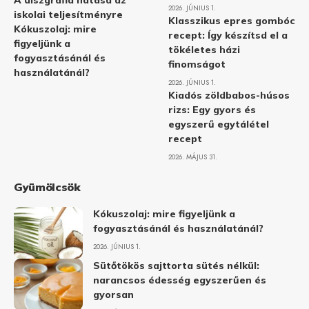
A diszgráfia hatása az
2026. JÚNIUS 1.
iskolai teljesítményre
Klasszikus epres gombóc
Kókuszolaj: mire
recept: Így készítsd el a
figyeljünk a
tökéletes házi
fogyasztásánál és
finomságot
használatánál?
2026. JÚNIUS 1.
Kiadós zöldbabos-húsos
rizs: Egy gyors és
egyszerű egytálétel
recept
2026. MÁJUS 31.
Gyümölcsök
Kókuszolaj: mire figyeljünk a
fogyasztásánál és használatánál?
2026. JÚNIUS 1.
Sütőtökös sajttorta sütés nélkül:
narancsos édesség egyszerűen és
gyorsan