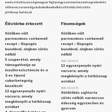
emésztés
frissesség
magyar fajta
vegyszermentes
méregtelenítés
télire
vacsora
virágzás
babáknak
elkészítés
házi készítés
jótékony hatások
Éléstárba érkezett
Finomságok
Sütőben sült
Sütőben sült
parmezános csirkemell
parmezános csirkemell
recept – Ropogós
recept – Ropogós
bundával, olajban sütés
bundával, olajban sütés
nélkül
nélkül
5 szuperétel, amely
2026. JÚLIUS 31.
támogathatja az
13 egyserpenyős nyári
inzulinrezisztencia és a
vacsora, amely
2-es típusú
megkönnyíti a hétköznap
cukorbetegség
estéket
kezelését
2026. JÚLIUS 10.
13 egyserpenyős nyári
Sütőtökös sajttorta
vacsora, amely
sütés nélkül: narancsos
megkönnyíti a hétköznap
édesség egyszerűen és
estéket
gyorsan