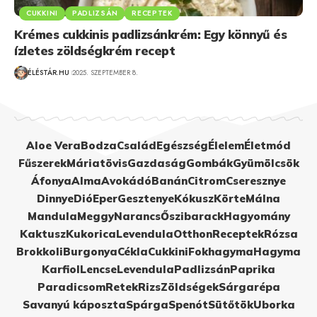
CUKKINI
PADLIZSÁN
RECEPTEK
Krémes cukkinis padlizsánkrém: Egy könnyű és
ízletes zöldségkrém recept
ÉLÉSTÁR.HU
2025. SZEPTEMBER 8.
Aloe Vera
Bodza
Család
Egészség
Élelem
Életmód
Fűszerek
Máriatövis
Gazdaság
Gombák
Gyümölcsök
Áfonya
Alma
Avokádó
Banán
Citrom
Cseresznye
Dinnye
Dió
Eper
Gesztenye
Kókusz
Körte
Málna
Mandula
Meggy
Narancs
Őszibarack
Hagyomány
Kaktusz
Kukorica
Levendula
Otthon
Receptek
Rózsa
Brokkoli
Burgonya
Cékla
Cukkini
Fokhagyma
Hagyma
Karfiol
Lencse
Levendula
Padlizsán
Paprika
Paradicsom
Retek
Rizs
Zöldségek
Sárgarépa
Savanyú káposzta
Spárga
Spenót
Sütőtök
Uborka