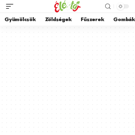
Gyümölcsök
Zöldségek
Fűszerek
Gombá