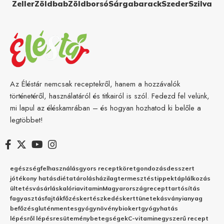
Zeller
Zöldbab
Zöldborsó
Sárgabarack
Szeder
Szilva
Az Éléstár nemcsak receptekről, hanem a hozzávalók
történetéről, használatáról és titkairól is szól. Fedezd fel velünk,
mi lapul az éléskamrában – és hogyan hozhatod ki belőle a
legtöbbet!
egészség
felhasználás
gyors recept
köret
gondozás
desszert
jótékony hatás
diéta
tárolás
házilag
termesztés
tippek
táplálkozás
ültetés
vásárlás
kalória
vitamin
Magyarország
recept
tartósítás
fagyasztás
fajták
főzés
kertészkedés
kert
tünetek
ásványianyag
befőzés
gluténmentes
gyógynövény
biokert
gyógyhatás
lépésről lépésre
sütemény
betegségek
C-vitamin
egyszerű recept