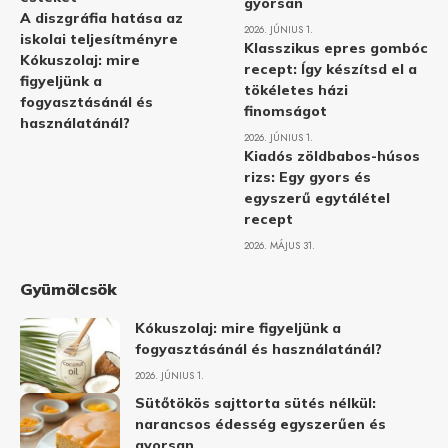
gyorsan
A diszgráfia hatása az
2026. JÚNIUS 1.
iskolai teljesítményre
Klasszikus epres gombóc
Kókuszolaj: mire
recept: Így készítsd el a
figyeljünk a
tökéletes házi
fogyasztásánál és
finomságot
használatánál?
2026. JÚNIUS 1.
Kiadós zöldbabos-húsos
rizs: Egy gyors és
egyszerű egytálétel
recept
2026. MÁJUS 31.
Gyümölcsök
Kókuszolaj: mire figyeljünk a
fogyasztásánál és használatánál?
2026. JÚNIUS 1.
Sütőtökös sajttorta sütés nélkül:
narancsos édesség egyszerűen és
gyorsan