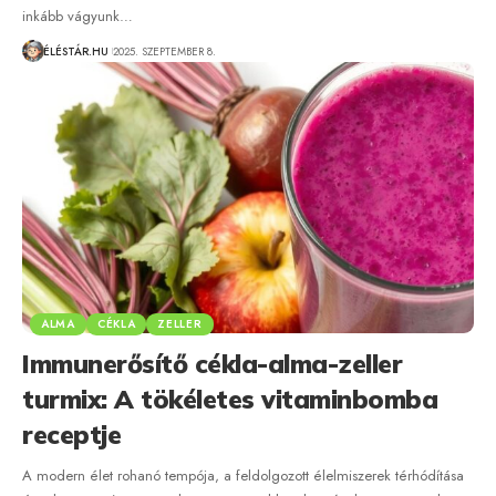
inkább vágyunk…
ÉLÉSTÁR.HU
2025. SZEPTEMBER 8.
ALMA
CÉKLA
ZELLER
Immunerősítő cékla-alma-zeller
turmix: A tökéletes vitaminbomba
receptje
A modern élet rohanó tempója, a feldolgozott élelmiszerek térhódítása