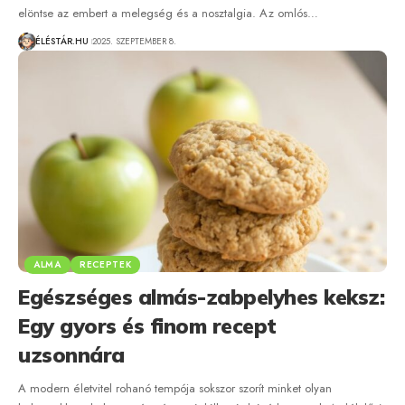
elöntse az embert a melegség és a nosztalgia. Az omlós…
ÉLÉSTÁR.HU
2025. SZEPTEMBER 8.
ALMA
RECEPTEK
Egészséges almás-zabpelyhes keksz:
Egy gyors és finom recept
uzsonnára
A modern életvitel rohanó tempója sokszor szorít minket olyan