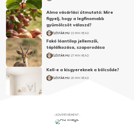
Alma vásárlási útmutató: Mire
figyelj, hogy a legfinomabb
gyümölcsöt válaszd?
ÉLÉSTÁR.HU
23 MIN READ
Fakó lóantilop jellemzői,
táplálkozása, szaporodása
ÉLÉSTÁR.HU
27 MIN READ
Kell-e a kisgyereknek a bölcsőde?
ÉLÉSTÁR.HU
20 MIN READ
- ADVERTISEMENT -