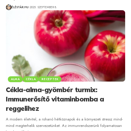
ÉLÉSTÁR.HU
2025. SZEPTEMBER 8.
ALMA
CÉKLA
RECEPTEK
Cékla-alma-gyömbér turmix:
Immunerősítő vitaminbomba a
reggelihez
A modern életvitel, a rohanó hétköznapok és a környezeti stressz mind-
mind megterhelik szervezetünket. Az immunrendszerünk folyamatosan