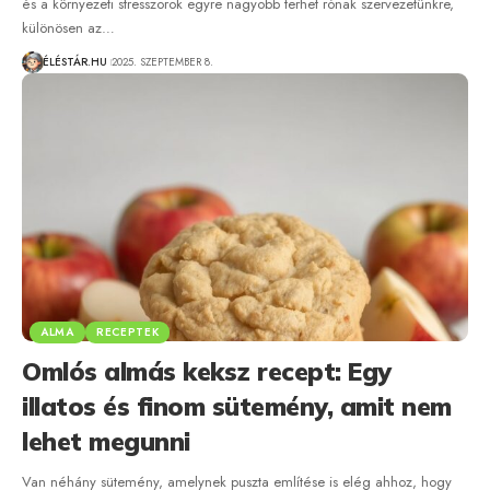
és a környezeti stresszorok egyre nagyobb terhet rónak szervezetünkre,
különösen az…
ÉLÉSTÁR.HU
2025. SZEPTEMBER 8.
ALMA
RECEPTEK
Omlós almás keksz recept: Egy
illatos és finom sütemény, amit nem
lehet megunni
Van néhány sütemény, amelynek puszta említése is elég ahhoz, hogy