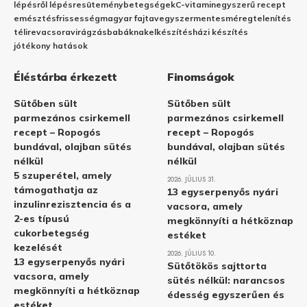
lépésről lépésre
sütemény
betegségek
C-vitamin
egyszerű recept
emésztés
frissesség
magyar fajta
vegyszermentes
méregtelenítés
télire
vacsora
virágzás
babáknak
elkészítés
házi készítés
jótékony hatások
Éléstárba érkezett
Finomságok
Sütőben sült
Sütőben sült
parmezános csirkemell
parmezános csirkemell
recept – Ropogós
recept – Ropogós
bundával, olajban sütés
bundával, olajban sütés
nélkül
nélkül
5 szuperétel, amely
2026. JÚLIUS 31.
támogathatja az
13 egyserpenyős nyári
inzulinrezisztencia és a
vacsora, amely
2-es típusú
megkönnyíti a hétköznap
cukorbetegség
estéket
kezelését
2026. JÚLIUS 10.
13 egyserpenyős nyári
Sütőtökös sajttorta
vacsora, amely
sütés nélkül: narancsos
megkönnyíti a hétköznap
édesség egyszerűen és
estéket