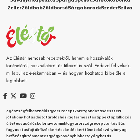
Zeller
Zöldbab
Zöldborsó
Sárgabarack
Szeder
Szilva
Az Éléstár nemcsak receptekről, hanem a hozzávalók
történetéről, használatáról és titkairól is szól. Fedezd fel velünk,
mi lapul az éléskamrában – és hogyan hozhatod ki belőle a
legtöbbet!
egészség
felhasználás
gyors recept
köret
gondozás
desszert
jótékony hatás
diéta
tárolás
házilag
termesztés
tippek
táplálkozás
ültetés
vásárlás
kalória
vitamin
Magyarország
recept
tartósítás
fagyasztás
fajták
főzés
kertészkedés
kert
tünetek
ásványianyag
befőzés
gluténmentes
gyógynövény
biokert
gyógyhatás