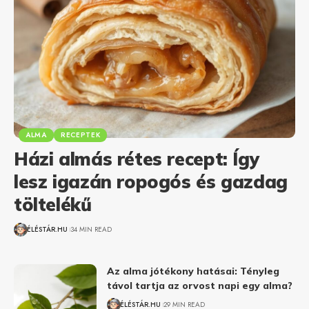
ALMA
RECEPTEK
Házi almás rétes recept: Így
lesz igazán ropogós és gazdag
töltelékű
ÉLÉSTÁR.HU
34 MIN READ
Az alma jótékony hatásai: Tényleg
távol tartja az orvost napi egy alma?
ÉLÉSTÁR.HU
29 MIN READ