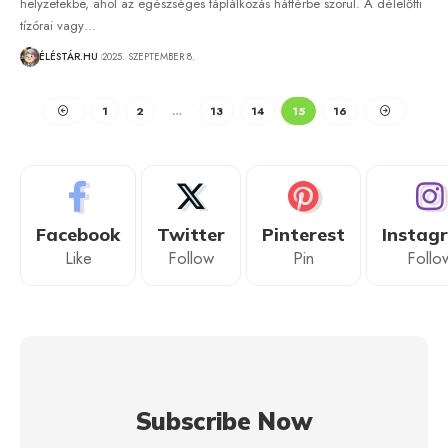
helyzetekbe, ahol az egészséges táplálkozás háttérbe szorul. A délelőtti
tízórai vagy…
ÉLÉSTÁR.HU
2025. SZEPTEMBER 8.
1
2
…
13
14
15
16
Facebook
Twitter
Pinterest
Instag
Like
Follow
Pin
Follo
Subscribe Now