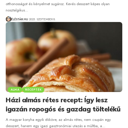
otthonosságot és kényelmet sugároz. Kevés desszert képes olyan
nosztalgikus…
ÉLÉSTÁR.HU
2025. SZEPTEMBER 8.
ALMA
RECEPTEK
Házi almás rétes recept: Így lesz
igazán ropogós és gazdag töltelékű
A magyar konyha egyik ékköve, az almás rétes, nem csupán egy
desszert, hanem egy igazi gasztronómiai utazás a múltba, a…