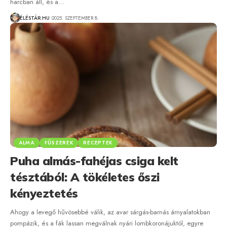
harcban áll, és a…
ÉLÉSTÁR.HU
2025. SZEPTEMBER 8.
ALMA
FŰSZEREK
RECEPTEK
Puha almás-fahéjas csiga kelt
tésztából: A tökéletes őszi
kényeztetés
Ahogy a levegő hűvösebbé válik, az avar sárgás-barnás árnyalatokban
pompázik, és a fák lassan megválnak nyári lombkoronájuktól, egyre