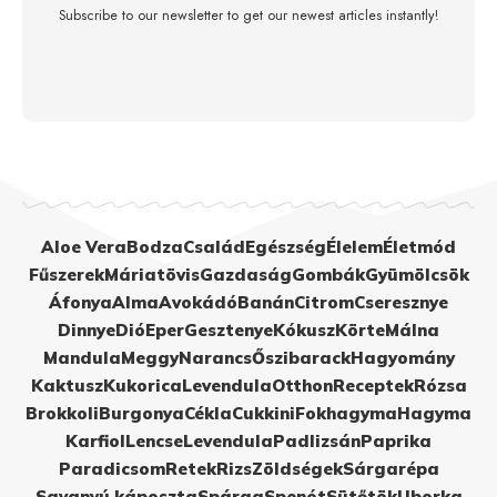
Subscribe to our newsletter to get our newest articles instantly!
Aloe Vera
Bodza
Család
Egészség
Élelem
Életmód
Fűszerek
Máriatövis
Gazdaság
Gombák
Gyümölcsök
Áfonya
Alma
Avokádó
Banán
Citrom
Cseresznye
Dinnye
Dió
Eper
Gesztenye
Kókusz
Körte
Málna
Mandula
Meggy
Narancs
Őszibarack
Hagyomány
Kaktusz
Kukorica
Levendula
Otthon
Receptek
Rózsa
Brokkoli
Burgonya
Cékla
Cukkini
Fokhagyma
Hagyma
Karfiol
Lencse
Levendula
Padlizsán
Paprika
Paradicsom
Retek
Rizs
Zöldségek
Sárgarépa
Savanyú káposzta
Spárga
Spenót
Sütőtök
Uborka