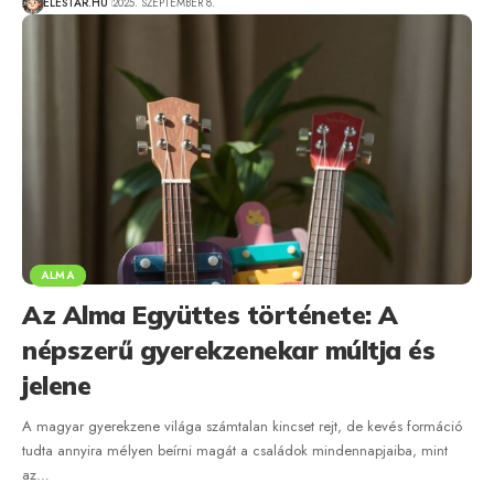
ÉLÉSTÁR.HU
2025. SZEPTEMBER 8.
ALMA
Az Alma Együttes története: A
népszerű gyerekzenekar múltja és
jelene
A magyar gyerekzene világa számtalan kincset rejt, de kevés formáció
tudta annyira mélyen beírni magát a családok mindennapjaiba, mint
az…