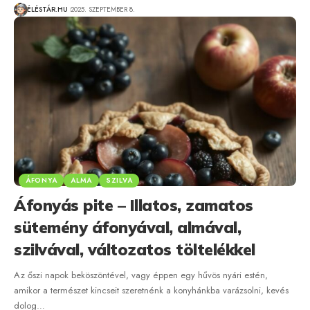
ÉLÉSTÁR.HU
2025. SZEPTEMBER 8.
ÁFONYA
ALMA
SZILVA
Áfonyás pite – Illatos, zamatos
sütemény áfonyával, almával,
szilvával, változatos töltelékkel
Az őszi napok beköszöntével, vagy éppen egy hűvös nyári estén,
amikor a természet kincseit szeretnénk a konyhánkba varázsolni, kevés
dolog…