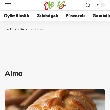
Gyümölcsök
Zöldségek
Fűszerek
Gombá
Éléstár.hu
>
Gyümölcsök
>
Alma
Alma