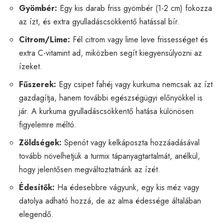
Gyömbér:
Egy kis darab friss gyömbér (1-2 cm) fokozza
az ízt, és extra gyulladáscsökkentő hatással bír.
Citrom/Lime:
Fél citrom vagy lime leve frissességet és
extra C-vitamint ad, miközben segít kiegyensúlyozni az
ízeket.
Fűszerek:
Egy csipet fahéj vagy kurkuma nemcsak az ízt
gazdagítja, hanem további egészségügyi előnyökkel is
jár. A kurkuma gyulladáscsökkentő hatása különösen
figyelemre méltó.
Zöldségek:
Spenót vagy kelkáposzta hozzáadásával
tovább növelhetjük a turmix tápanyagtartalmát, anélkül,
hogy jelentősen megváltoztatnánk az ízét.
Édesítők:
Ha édesebbre vágyunk, egy kis méz vagy
datolya adható hozzá, de az alma édessége általában
elegendő.