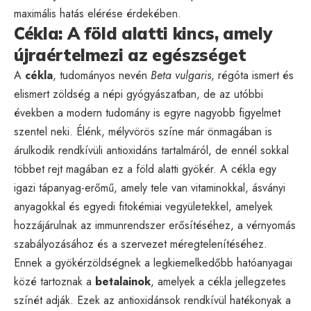
maximális hatás elérése érdekében.
Cékla: A föld alatti kincs, amely
újraértelmezi az egészséget
A
cékla
, tudományos nevén
Beta vulgaris
, régóta ismert és
elismert zöldség a népi gyógyászatban, de az utóbbi
években a modern tudomány is egyre nagyobb figyelmet
szentel neki. Élénk, mélyvörös színe már önmagában is
árulkodik rendkívüli antioxidáns tartalmáról, de ennél sokkal
többet rejt magában ez a föld alatti gyökér. A cékla egy
igazi tápanyag-erőmű, amely tele van vitaminokkal, ásványi
anyagokkal és egyedi fitokémiai vegyületekkel, amelyek
hozzájárulnak az immunrendszer erősítéséhez, a vérnyomás
szabályozásához és a szervezet méregtelenítéséhez.
Ennek a gyökérzöldségnek a legkiemelkedőbb hatóanyagai
közé tartoznak a
betalainok
, amelyek a cékla jellegzetes
színét adják. Ezek az antioxidánsok rendkívül hatékonyak a