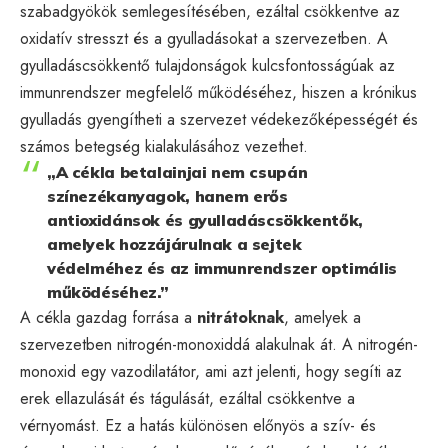
szabadgyökök semlegesítésében, ezáltal csökkentve az
oxidatív stresszt és a gyulladásokat a szervezetben. A
gyulladáscsökkentő tulajdonságok kulcsfontosságúak az
immunrendszer megfelelő működéséhez, hiszen a krónikus
gyulladás gyengítheti a szervezet védekezőképességét és
számos betegség kialakulásához vezethet.
„A cékla betalainjai nem csupán
színezékanyagok, hanem erős
antioxidánsok és gyulladáscsökkentők,
amelyek hozzájárulnak a sejtek
védelméhez és az immunrendszer optimális
működéséhez.”
A cékla gazdag forrása a
nitrátoknak
, amelyek a
szervezetben nitrogén-monoxiddá alakulnak át. A nitrogén-
monoxid egy vazodilatátor, ami azt jelenti, hogy segíti az
erek ellazulását és tágulását, ezáltal csökkentve a
vérnyomást. Ez a hatás különösen előnyös a szív- és