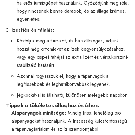
ha erős turmixgépet használunk. Győződjünk meg róla,
hogy nincsenek benne darabok, és az állaga krémes,
egyenletes.
Ízesítés és tálalás:
Kóstoljuk meg a turmixot, és ha szükséges, adjunk
hozzá még citromlevet az ízek kiegyensúlyozásához,
vagy egy csipet fahéjat az extra ízért és vércukorszint-
stabilizáló hatásért.
Azonnal fogyasszuk el, hogy a tápanyagok a
legfrissebbek és leghatékonyabbak legyenek.
Jégkockával is tálalható, különösen melegebb napokon.
Tippek a tökéletes állaghoz és ízhez:
Alapanyagok minősége:
Mindig friss, lehetőleg bio
alapanyagokat használjunk. A frissesség kulcsfontosságú
a tápanyagtartalom és az íz szempontjából.