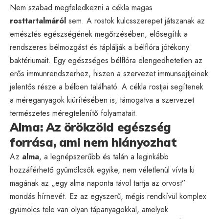
Nem szabad megfeledkezni a cékla magas
rosttartalmáról
sem. A rostok kulcsszerepet játszanak az
emésztés egészségének megőrzésében, elősegítik a
rendszeres bélmozgást és táplálják a bélflóra jótékony
baktériumait. Egy egészséges bélflóra elengedhetetlen az
erős immunrendszerhez, hiszen a szervezet immunsejtjeinek
jelentős része a bélben található. A cékla rostjai segítenek
a méreganyagok kiürítésében is, támogatva a szervezet
természetes méregtelenítő folyamatait.
Alma: Az örökzöld egészség
forrása, ami nem hiányozhat
Az
alma
, a legnépszerűbb és talán a leginkább
hozzáférhető gyümölcsök egyike, nem véletlenül vívta ki
magának az „egy alma naponta távol tartja az orvost”
mondás hírnevét. Ez az egyszerű, mégis rendkívül komplex
gyümölcs tele van olyan tápanyagokkal, amelyek