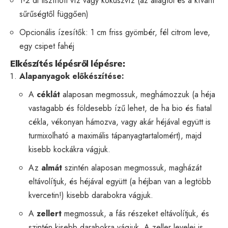
1-2 dl tisztított víz vagy kókuszvíz (az állagtól és a kívánt
sűrűségtől függően)
Opcionális ízesítők: 1 cm friss gyömbér, fél citrom leve,
egy csipet fahéj
Elkészítés lépésről lépésre:
Alapanyagok előkészítése:
A
céklát
alaposan megmossuk, meghámozzuk (a héja
vastagabb és földesebb ízű lehet, de ha bio és fiatal
cékla, vékonyan hámozva, vagy akár héjával együtt is
turmixolható a maximális tápanyagtartalomért), majd
kisebb kockákra vágjuk.
Az
almát
szintén alaposan megmossuk, magházát
eltávolítjuk, és héjával együtt (a héjban van a legtöbb
kvercetin!) kisebb darabokra vágjuk.
A
zellert
megmossuk, a fás részeket eltávolítjuk, és
szintén kisebb darabokra vágjuk. A zeller levelei is