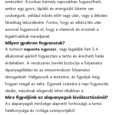
emésztést. Azonban bármely napszakban fogyasztható,
amikor egy gyors, tápláló és energizáló löketre van
szükségünk, például edzés előtt vagy után, vagy a délutáni
fáradtság leküzdésére. Fontos, hogy az elkészítés után
azonnal fogyasszuk el, hogy a vitaminok és enzimek a
legaktívabbak maradjanak.
Milyen gyakran fogyasszuk?
A turmixot
naponta egyszer
, vagy legalább heti 3-4
alkalommal ajánlott fogyasztani a tartós és érezhető hatás
érdekében. A rendszeres bevitel biztosítja a folyamatos
tápanyagellátást és az immunrendszer folyamatos
támogatását. Hallgassunk a testünkre, és figyeljük meg,
hogyan reagál az italra. Egyesek számára a napi fogyasztás
ideális, másoknak elegendő lehet ritkábban is.
Mire figyeljünk az alapanyagok kiválasztásánál?
Az alapanyagok minősége alapvető fontosságú a turmix
hatékonysága és ízvilága szempontjából.