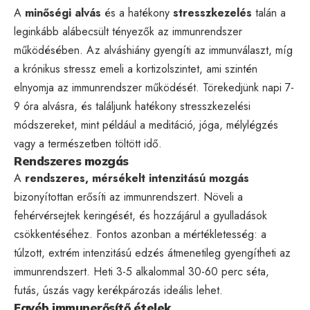
A
minőségi alvás
és a hatékony
stresszkezelés
talán a
leginkább alábecsült tényezők az immunrendszer
működésében. Az alváshiány gyengíti az immunválaszt, míg
a krónikus stressz emeli a kortizolszintet, ami szintén
elnyomja az immunrendszer működését. Törekedjünk napi 7-
9 óra alvásra, és találjunk hatékony stresszkezelési
módszereket, mint például a meditáció, jóga, mélylégzés
vagy a természetben töltött idő.
Rendszeres mozgás
A
rendszeres, mérsékelt intenzitású mozgás
bizonyítottan erősíti az immunrendszert. Növeli a
fehérvérsejtek keringését, és hozzájárul a gyulladások
csökkentéséhez. Fontos azonban a mértékletesség: a
túlzott, extrém intenzitású edzés átmenetileg gyengítheti az
immunrendszert. Heti 3-5 alkalommal 30-60 perc séta,
futás, úszás vagy kerékpározás ideális lehet.
Egyéb immunerősítő ételek