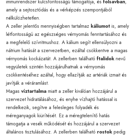
immunrendszer kulcsfontosságú támogatója, és
folsavban
,
amely a sejtosztódás és a vérképzés szempontjából
nélkülözhetetlen.
A zeller jelentős mennyiségben tartalmaz
káliumot
is, amely
létfontosságú az egészséges vérnyomás fenntartásához és
a megfelelő szívritmushoz. A kálium segít ellensúlyozni a
nátrium hatását a szervezetben, ezáltal csökkentve a magas
vérnyomás kockázatát. A zellerben található
ftalidok
nevű
vegyületek szintén hozzájárulhatnak a vérnyomás
csökkentéséhez azáltal, hogy ellazítják az artériák izmait és
javítják a véráramlást.
Magas
víztartalma
miatt a zeller kiválóan hozzájárul a
szervezet hidratálásához, és enyhe vízhajtó hatással is
rendelkezik, segítve a felesleges folyadék és
méreganyagok kiürítését. Ez a méregtelenítő hatás
támogatja a vesék működését és hozzájárul a szervezet
általános tisztulásához. A zellerben található
rostok
pedig