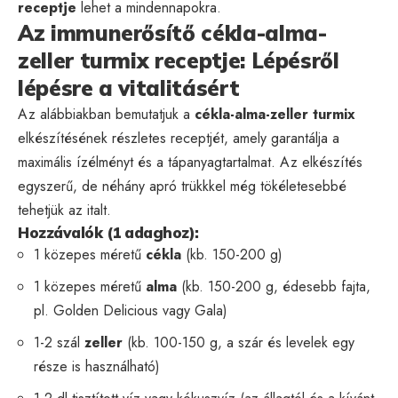
receptje
lehet a mindennapokra.
Az immunerősítő cékla-alma-
zeller turmix receptje: Lépésről
lépésre a vitalitásért
Az alábbiakban bemutatjuk a
cékla-alma-zeller turmix
elkészítésének részletes receptjét, amely garantálja a
maximális ízélményt és a tápanyagtartalmat. Az elkészítés
egyszerű, de néhány apró trükkkel még tökéletesebbé
tehetjük az italt.
Hozzávalók (1 adaghoz):
1 közepes méretű
cékla
(kb. 150-200 g)
1 közepes méretű
alma
(kb. 150-200 g, édesebb fajta,
pl. Golden Delicious vagy Gala)
1-2 szál
zeller
(kb. 100-150 g, a szár és levelek egy
része is használható)