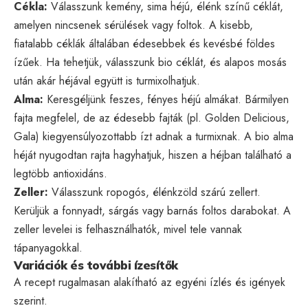
Cékla:
Válasszunk kemény, sima héjú, élénk színű céklát,
amelyen nincsenek sérülések vagy foltok. A kisebb,
fiatalabb céklák általában édesebbek és kevésbé földes
ízűek. Ha tehetjük, válasszunk bio céklát, és alapos mosás
után akár héjával együtt is turmixolhatjuk.
Alma:
Keresgéljünk feszes, fényes héjú almákat. Bármilyen
fajta megfelel, de az édesebb fajták (pl. Golden Delicious,
Gala) kiegyensúlyozottabb ízt adnak a turmixnak. A bio alma
héját nyugodtan rajta hagyhatjuk, hiszen a héjban található a
legtöbb antioxidáns.
Zeller:
Válasszunk ropogós, élénkzöld szárú zellert.
Kerüljük a fonnyadt, sárgás vagy barnás foltos darabokat. A
zeller levelei is felhasználhatók, mivel tele vannak
tápanyagokkal.
Variációk és további ízesítők
A recept rugalmasan alakítható az egyéni ízlés és igények
szerint.