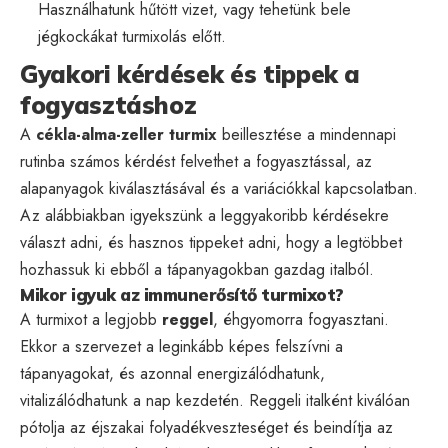
Használhatunk hűtött vizet, vagy tehetünk bele
jégkockákat turmixolás előtt.
Gyakori kérdések és tippek a
fogyasztáshoz
A
cékla-alma-zeller turmix
beillesztése a mindennapi
rutinba számos kérdést felvethet a fogyasztással, az
alapanyagok kiválasztásával és a variációkkal kapcsolatban.
Az alábbiakban igyekszünk a leggyakoribb kérdésekre
választ adni, és hasznos tippeket adni, hogy a legtöbbet
hozhassuk ki ebből a tápanyagokban gazdag italból.
Mikor igyuk az immunerősítő turmixot?
A turmixot a legjobb
reggel
, éhgyomorra fogyasztani.
Ekkor a szervezet a leginkább képes felszívni a
tápanyagokat, és azonnal energizálódhatunk,
vitalizálódhatunk a nap kezdetén. Reggeli italként kiválóan
pótolja az éjszakai folyadékveszteséget és beindítja az