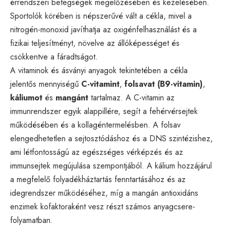
érrendszeri betegségek megelőzésében és kezelésében.
Sportolók körében is népszerűvé vált a cékla, mivel a
nitrogén-monoxid javíthatja az oxigénfelhasználást és a
fizikai teljesítményt, növelve az állóképességet és
csökkentve a fáradtságot.
A vitaminok és ásványi anyagok tekintetében a cékla
jelentős mennyiségű
C-vitamint
,
folsavat (B9-vitamin)
,
káliumot
és
mangánt
tartalmaz. A C-vitamin az
immunrendszer egyik alappillére, segít a fehérvérsejtek
működésében és a kollagéntermelésben. A folsav
elengedhetetlen a sejtosztódáshoz és a DNS szintézishez,
ami létfontosságú az egészséges vérképzés és az
immunsejtek megújulása szempontjából. A kálium hozzájárul
a megfelelő folyadékháztartás fenntartásához és az
idegrendszer működéséhez, míg a mangán antioxidáns
enzimek kofaktoraként vesz részt számos anyagcsere-
folyamatban.