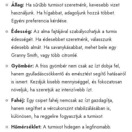
Állag:
Ha sűrűbb turmixot szeretnénk, kevesebb vizet
használjunk. Ha hígabbat, adagoljunk hozzá többet.
Egyéni preferencia kérdése.
Édesség:
Az alma fajtájával szabályozhatjuk a turmix
édességét. Ha édesebbet szeretnénk, válasszunk
édesebb almát. Ha savanykásabbat, mehet bele egy
Granny Smith, vagy több citromlé.
Gyömbér:
A friss gyömbér nem csak az ízt dobja fel,
hanem gyulladáscsökkentő és emésztést segítő hatásairól
is ismert. Kezdjük kisebb mennyiséggel, és fokozatosan
növeljük, ha szeretjük az intenzívebb ízt.
Fahéj:
Egy csipet fahéj nemcsak az ízt gazdagítja,
hanem segíthet a vércukorszint stabilizálásában is,
különösen, ha reggelire fogyasztjuk a turmixot.
Hőmérséklet:
A turmixot hidegen a legfinomabb.