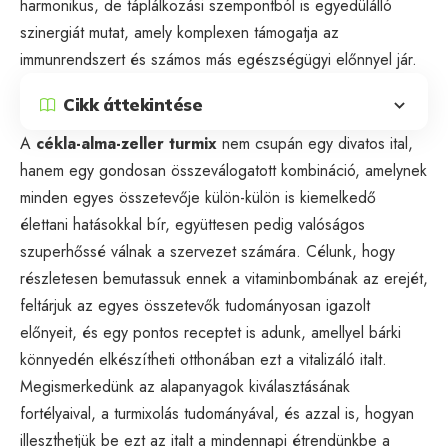
harmonikus, de táplálkozási szempontból is egyedülálló
szinergiát mutat, amely komplexen támogatja az
immunrendszert és számos más egészségügyi előnnyel jár.
Cikk áttekintése
A
cékla-alma-zeller turmix
nem csupán egy divatos ital,
hanem egy gondosan összeválogatott kombináció, amelynek
minden egyes összetevője külön-külön is kiemelkedő
élettani hatásokkal bír, együttesen pedig valóságos
szuperhőssé válnak a szervezet számára. Célunk, hogy
részletesen bemutassuk ennek a vitaminbombának az erejét,
feltárjuk az egyes összetevők tudományosan igazolt
előnyeit, és egy pontos receptet is adunk, amellyel bárki
könnyedén elkészítheti otthonában ezt a vitalizáló italt.
Megismerkedünk az alapanyagok kiválasztásának
fortélyaival, a turmixolás tudományával, és azzal is, hogyan
illeszthetjük be ezt az italt a mindennapi étrendünkbe a