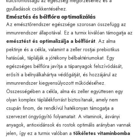
kulcsfontosságú az egészség megőrzéséhez és a
gyulladások csökkentéséhez.
Emésztés és bélflóra optimalizálás
Az emésztőrendszer egészsége szorosan összefügg az
immunrendszer állapotával. Ez a turmix kiválóan támogatja az
emésztést és optimalizálja a bélflórát
. Az alma
pektinje és a cékla, valamint a zeller rostjai prebiotikus
hatásúak, táplálják a jótékony bélbaktériumokat. Egy
egészséges bélflóra javítja a tápanyagok felszívódását,
erősíti a bélnyálkahártya védőgátját, és hozzájárul az
immunrendszer kiegyensúlyozott működéséhez.
Összességében a cékla, alma és zeller együttesen egy
olyan komplex táplálékforrást biztosítanak, amely nem
csupán finom, de rendkívül hatékonyan támogatja a
szervezet öngyógyító folyamatait. A vitaminok, ásványi
anyagok, antioxidánsok és rostok optimális arányban vannak
jelen, így ez a turmix valóban a
tökéletes vitaminbomba