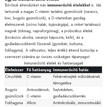
Bővítsük étrendünket más
immunerősítő ételekkel
is. Ide
tartoznak a magas C-vitamin tartalmú gyümölcsök (narancs,
kiwi, bogyós gyümölcsök), a D-vitaminban gazdag
élelmiszerek (zsíros halak, tojássárgája), a cinket tartalmazó
magvak (tökmag, napraforgómag), a probiotikus ételek
(kovászos uborka, savanyú káposzta, kefir), és a
gyulladáscsökkentő fűszerek (gyömbér, kurkuma,
fokhagyma). A változatos, teljes értékű étrend biztosítja a
szervezet számára az összes szükséges tápanyagot.
Immunerősítő ételek és hatóanyagaik
Élelmiszer
Fő hatóanyag
Immunerősítő hatás
Citrusfélék
C-vitamin
Fehérvérsejtek működésének
támogatása
Bogyós
Antioxidánsok,
Sejtvédelem,
gyümölcsök
C-vitamin
gyulladáscsökkentés
Fokhagyma
Allicin
Antimikrobiális, immunstimuláló