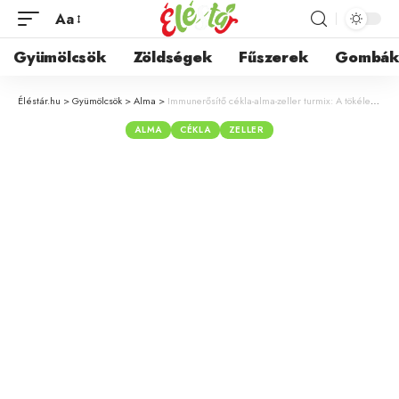
Aa
Gyümölcsök
Zöldségek
Fűszerek
Gombá
Éléstár.hu
>
Gyümölcsök
>
Alma
>
Immunerősítő cékla-alma-zeller turmix: A tökéletes vitaminbomba receptje
ALMA
CÉKLA
ZELLER