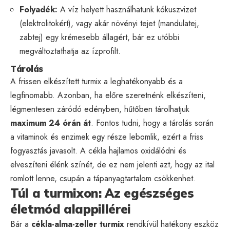
Folyadék:
A víz helyett használhatunk kókuszvizet
(elektrolitokért), vagy akár növényi tejet (mandulatej,
zabtej) egy krémesebb állagért, bár ez utóbbi
megváltoztathatja az ízprofilt.
Tárolás
A frissen elkészített turmix a leghatékonyabb és a
legfinomabb. Azonban, ha előre szeretnénk elkészíteni,
légmentesen záródó edényben, hűtőben tárolhatjuk
maximum 24 órán át
. Fontos tudni, hogy a tárolás során
a vitaminok és enzimek egy része lebomlik, ezért a friss
fogyasztás javasolt. A cékla hajlamos oxidálódni és
elveszíteni élénk színét, de ez nem jelenti azt, hogy az ital
romlott lenne, csupán a tápanyagtartalom csökkenhet.
Túl a turmixon: Az egészséges
életmód alappillérei
Bár a
cékla-alma-zeller turmix
rendkívül hatékony eszköz