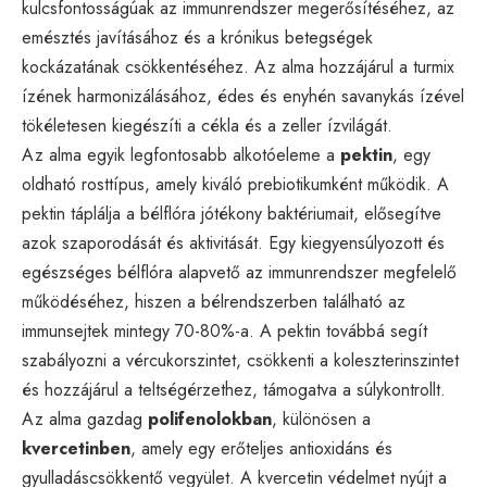
kulcsfontosságúak az immunrendszer megerősítéséhez, az
emésztés javításához és a krónikus betegségek
kockázatának csökkentéséhez. Az alma hozzájárul a turmix
ízének harmonizálásához, édes és enyhén savanykás ízével
tökéletesen kiegészíti a cékla és a zeller ízvilágát.
Az alma egyik legfontosabb alkotóeleme a
pektin
, egy
oldható rosttípus, amely kiváló prebiotikumként működik. A
pektin táplálja a bélflóra jótékony baktériumait, elősegítve
azok szaporodását és aktivitását. Egy kiegyensúlyozott és
egészséges bélflóra alapvető az immunrendszer megfelelő
működéséhez, hiszen a bélrendszerben található az
immunsejtek mintegy 70-80%-a. A pektin továbbá segít
szabályozni a vércukorszintet, csökkenti a koleszterinszintet
és hozzájárul a teltségérzethez, támogatva a súlykontrollt.
Az alma gazdag
polifenolokban
, különösen a
kvercetinben
, amely egy erőteljes antioxidáns és
gyulladáscsökkentő vegyület. A kvercetin védelmet nyújt a