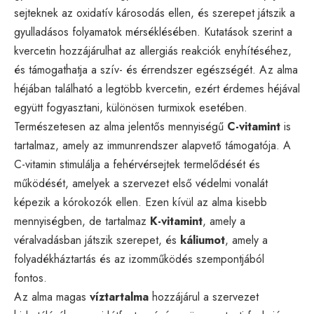
sejteknek az oxidatív károsodás ellen, és szerepet játszik a
gyulladásos folyamatok mérséklésében. Kutatások szerint a
kvercetin hozzájárulhat az allergiás reakciók enyhítéséhez,
és támogathatja a szív- és érrendszer egészségét. Az alma
héjában található a legtöbb kvercetin, ezért érdemes héjával
együtt fogyasztani, különösen turmixok esetében.
Természetesen az alma jelentős mennyiségű
C-vitamint
is
tartalmaz, amely az immunrendszer alapvető támogatója. A
C-vitamin stimulálja a fehérvérsejtek termelődését és
működését, amelyek a szervezet első védelmi vonalát
képezik a kórokozók ellen. Ezen kívül az alma kisebb
mennyiségben, de tartalmaz
K-vitamint
, amely a
véralvadásban játszik szerepet, és
káliumot
, amely a
folyadékháztartás és az izomműködés szempontjából
fontos.
Az alma magas
víztartalma
hozzájárul a szervezet