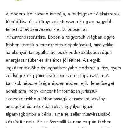
A modern élet rohanó tempója, a feldolgozott élelmiszerek
térhódítása és a környezeti stresszorok egyre nagyobb
terhet rónak szervezetünkre, különösen az
immunrendszerünkre. Ebben a felgyorsult világban egyre
többen keresik a természetes megoldásokat, amelyekkel
hatékonyan támogathatják testük védekezőképességét,
energiaszintjüket és általános jóllétüket. Az egyik
legkézenfekvőbb és leghatékonyabb módszer a friss, nyers
zöldségek és gyümölcsök rendszeres fogyasztása. A
turmixok népszerűsége éppen ebben rejlik: lehetőséget
adnak arra, hogy koncentrált formában juttassuk
szervezetünkbe a létfontosságú vitaminokat, ásványi
anyagokat és antioxidánsokat. Egy ilyen igazi
tápanyagbomba a cékla, alma és zeller triumvirátusából
készített turmix. Ez az összeállítás nem csupán ízében