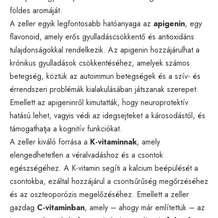
földes aromáját.
A zeller egyik legfontosabb hatóanyaga az
apigenin
, egy
flavonoid, amely erős gyulladáscsökkentő és antioxidáns
tulajdonságokkal rendelkezik. Az apigenin hozzájárulhat a
krónikus gyulladások csökkentéséhez, amelyek számos
betegség, köztük az autoimmun betegségek és a szív- és
érrendszeri problémák kialakulásában játszanak szerepet.
Emellett az apigeninről kimutatták, hogy neuroprotektív
hatású lehet, vagyis védi az idegsejteket a károsodástól, és
támogathatja a kognitív funkciókat.
A zeller kiváló forrása a
K-vitaminnak
, amely
elengedhetetlen a véralvadáshoz és a csontok
egészségéhez. A K-vitamin segíti a kalcium beépülését a
csontokba, ezáltal hozzájárul a csontsűrűség megőrzéséhez
és az oszteoporózis megelőzéséhez. Emellett a zeller
gazdag
C-vitaminban
, amely – ahogy már említettük – az