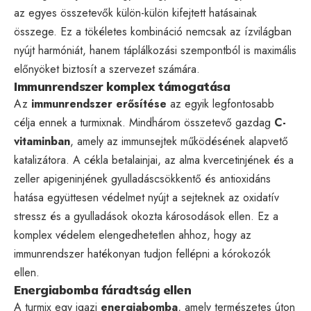
az egyes összetevők külön-külön kifejtett hatásainak
összege. Ez a tökéletes kombináció nemcsak az ízvilágban
nyújt harmóniát, hanem táplálkozási szempontból is maximális
előnyöket biztosít a szervezet számára.
Immunrendszer komplex támogatása
Az
immunrendszer erősítése
az egyik legfontosabb
célja ennek a turmixnak. Mindhárom összetevő gazdag
C-
vitaminban
, amely az immunsejtek működésének alapvető
katalizátora. A cékla betalainjai, az alma kvercetinjének és a
zeller apigeninjének gyulladáscsökkentő és antioxidáns
hatása együttesen védelmet nyújt a sejteknek az oxidatív
stressz és a gyulladások okozta károsodások ellen. Ez a
komplex védelem elengedhetetlen ahhoz, hogy az
immunrendszer hatékonyan tudjon fellépni a kórokozók
ellen.
Energiabomba fáradtság ellen
A turmix egy igazi
energiabomba
, amely természetes úton