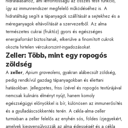
hidratálásához, ami létfontosságú az összes testi funkció,
így az immunrendszer megfelelő működéséhez is. A
hidratáltság segíti a tápanyagok szállítását a sejtekhez és a
méreganyagok eltávolítását a szervezetből. Az alma
természetes cukrai (fruktóz) gyors és egészséges
energiaforrást biztosítanak, elkerülve a finomított cukrok
okozta hirtelen vércukorszint-ingadozásokat.
Zeller: Több, mint egy ropogós
zöldség
A
zeller
,
Apium graveolens
, gyakran alábecsült zöldség,
pedig rendkívül gazdag tápanyagokban és élettani
hatásokban. Jellegzetes, friss ízével és ropogós textúrájával
nemcsak kulináris élményt nyújt, hanem komoly
egészségügyi előnyökkel is bír, különösen az immunerősítés
és a gyulladáscsökkentés terén. A cékla-alma-zeller
turmixban a zeller felelős az enyhén sós, földes ízjegyekért,
amelyek kiegyensúlyozzák az alma édességét és a cékla