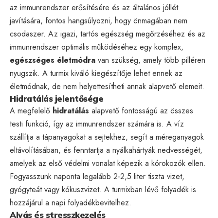
az immunrendszer erősítésére és az általános jóllét
javítására, fontos hangsúlyozni, hogy önmagában nem
csodaszer. Az igazi, tartós egészség megőrzéséhez és az
immunrendszer optimális működéséhez egy komplex,
egészséges életmódra
van szükség, amely több pilléren
nyugszik. A turmix kiváló kiegészítője lehet ennek az
életmódnak, de nem helyettesítheti annak alapvető elemeit.
Hidratálás jelentősége
A megfelelő
hidratálás
alapvető fontosságú az összes
testi funkció, így az immunrendszer számára is. A víz
szállítja a tápanyagokat a sejtekhez, segít a méreganyagok
eltávolításában, és fenntartja a nyálkahártyák nedvességét,
amelyek az első védelmi vonalat képezik a kórokozók ellen.
Fogyasszunk naponta legalább 2-2,5 liter tiszta vizet,
gyógyteát vagy kókuszvizet. A turmixban lévő folyadék is
hozzájárul a napi folyadékbevitelhez.
Alvás és stresszkezelés